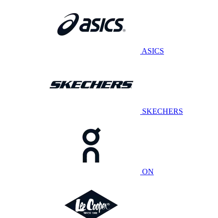
ASICS
SKECHERS
ON