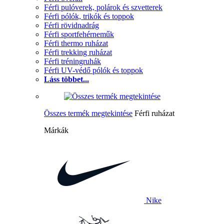
Férfi pulóverek, polárok és szvetterek
Férfi pólók, trikók és toppok
Férfi rövidnadrág
Férfi sportfehérneműk
Férfi thermo ruházat
Férfi trekking ruházat
Férfi tréningruhák
Férfi UV-védő pólók és toppok
Láss többet...
Összes termék megtekintése
Férfi ruházat
Márkák
Nike