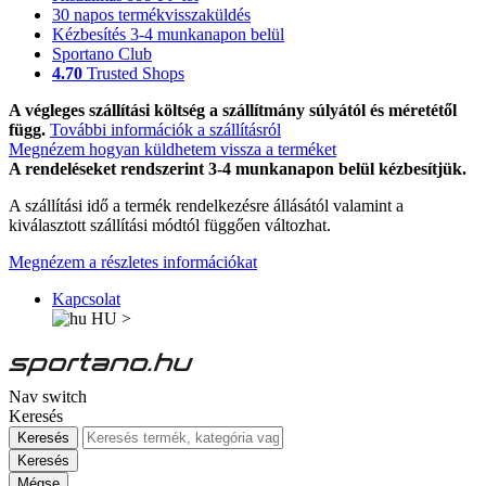
30 napos termékvisszaküldés
Kézbesítés 3-4 munkanapon belül
Sportano Club
4.70
Trusted Shops
A végleges szállítási költség a szállítmány súlyától és méretétől
függ.
További információk a szállításról
Megnézem hogyan küldhetem vissza a terméket
A rendeléseket rendszerint 3-4 munkanapon belül kézbesítjük.
A szállítási idő a termék rendelkezésre állásától valamint a
kiválasztott szállítási módtól függően változhat.
Megnézem a részletes információkat
Kapcsolat
HU
>
Nav switch
Keresés
Keresés
Keresés
Mégse