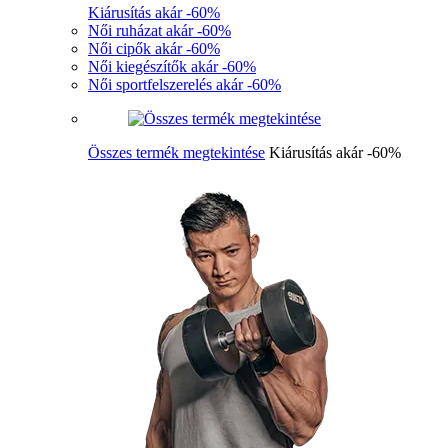
Kiárusítás akár -60%
Női ruházat akár -60%
Női cipők akár -60%
Női kiegészítők akár -60%
Női sportfelszerelés akár -60%
Összes termék megtekintése
Kiárusítás akár -60%