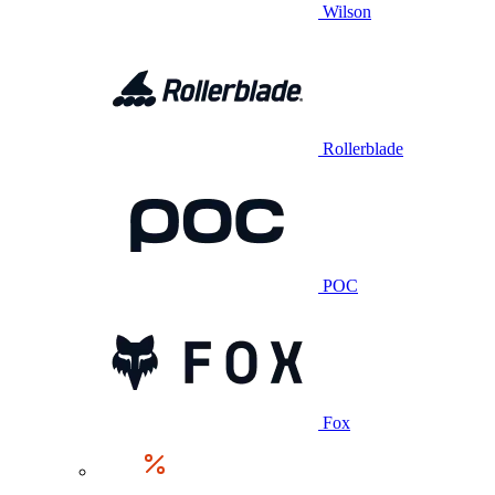
Wilson
Rollerblade
POC
Fox