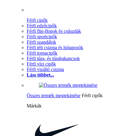
Férfi cipők
Férfi edzőcipők
Férfi flip-flopok és csúszdák
Férfi sportcipők
Férfi szandálok
Férfi téli csizma és hótaposók
Férfi tornacipők
Férfi túra- és túrabakancsok
Férfi vízi cipők
Férfi vizálló csizma
Láss többet...
Összes termék megtekintése
Férfi cipők
Márkák