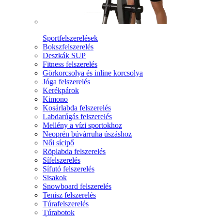
Sportfelszerelések
Bokszfelszerelés
Deszkák SUP
Fitness felszerelés
Görkorcsolya és inline korcsolya
Jóga felszerelés
Kerékpárok
Kimono
Kosárlabda felszerelés
Labdarúgás felszerelés
Mellény a vízi sportokhoz
Neoprén búvárruha úszáshoz
Női sícipő
Röplabda felszerelés
Sífelszerelés
Sífutó felszerelés
Sisakok
Snowboard felszerelés
Tenisz felszerelés
Túrafelszerelés
Túrabotok