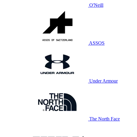
O'Neill
ASSOS
Under Armour
The North Face