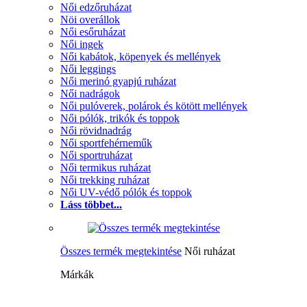
Női edzőruházat
Nöi overállok
Női esőruházat
Női ingek
Női kabátok, köpenyek és mellények
Női leggings
Női merinó gyapjú ruházat
Női nadrágok
Női pulóverek, polárok és kötött mellények
Női pólók, trikók és toppok
Női rövidnadrág
Női sportfehérneműk
Női sportruházat
Női termikus ruházat
Női trekking ruházat
Női UV-védő pólók és toppok
Láss többet...
Összes termék megtekintése
Női ruházat
Márkák