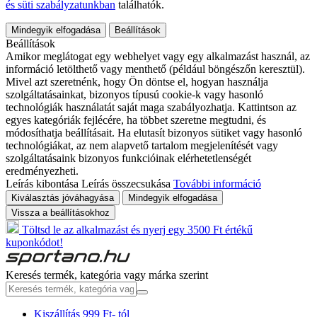
és süti szabályzatunkban
találhatók.
Mindegyik elfogadása
Beállítások
Beállítások
Amikor meglátogat egy webhelyet vagy egy alkalmazást használ, az
információ letölthető vagy menthető (például böngészőn keresztül).
Mivel azt szeretnénk, hogy Ön döntse el, hogyan használja
szolgáltatásainkat, bizonyos típusú cookie-k vagy hasonló
technológiák használatát saját maga szabályozhatja. Kattintson az
egyes kategóriák fejlécére, ha többet szeretne megtudni, és
módosíthatja beállításait. Ha elutasít bizonyos sütiket vagy hasonló
technológiákat, az nem alapvető tartalom megjelenítését vagy
szolgáltatásaink bizonyos funkcióinak elérhetetlenségét
eredményezheti.
Leírás kibontása
Leírás összecsukása
További információ
Kiválasztás jóváhagyása
Mindegyik elfogadása
Vissza a beállításokhoz
Töltsd le az alkalmazást és nyerj egy 3500 Ft értékű
kuponkódot!
Keresés termék, kategória vagy márka szerint
Kiszállítás 999 Ft- tól