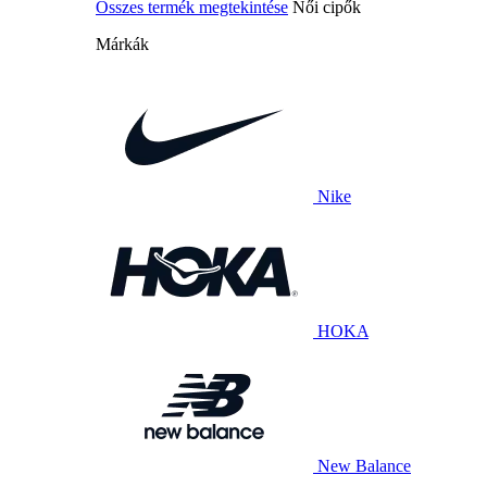
Összes termék megtekintése
Női cipők
Márkák
Nike
HOKA
New Balance