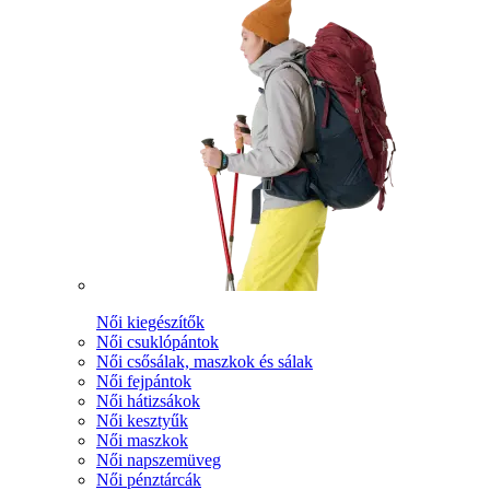
Női kiegészítők
Női csuklópántok
Női csősálak, maszkok és sálak
Női fejpántok
Női hátizsákok
Női kesztyűk
Női maszkok
Női napszemüveg
Női pénztárcák