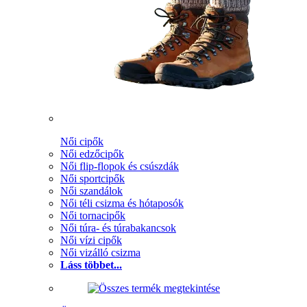
Női cipők
Női edzőcipők
Női flip-flopok és csúszdák
Női sportcipők
Női szandálok
Női téli csizma és hótaposók
Női tornacipők
Női túra- és túrabakancsok
Női vízi cipők
Női vizálló csizma
Láss többet...