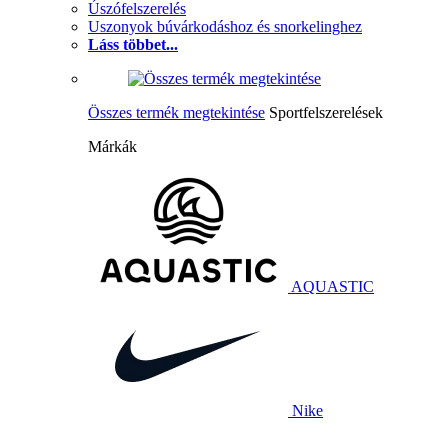
Úszófelszerelés
Uszonyok búvárkodáshoz és snorkelinghez
Láss többet...
Összes termék megtekintése
Sportfelszerelések
Márkák
AQUASTIC
Nike