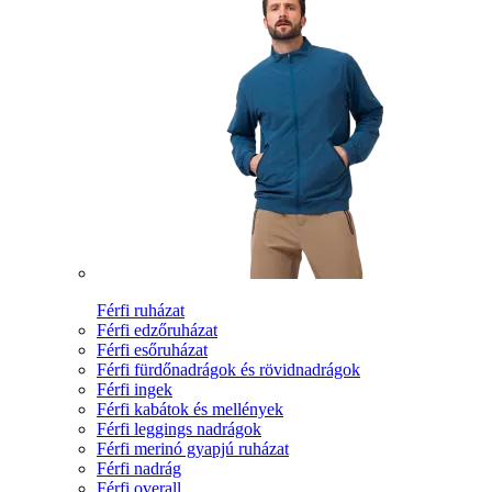
Férfi ruházat
Férfi edzőruházat
Férfi esőruházat
Férfi fürdőnadrágok és rövidnadrágok
Férfi ingek
Férfi kabátok és mellények
Férfi leggings nadrágok
Férfi merinó gyapjú ruházat
Férfi nadrág
Férfi overall