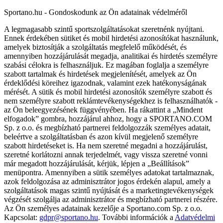
Sportano.hu - Gondoskodunk az Ön adatainak védelméről
A legmagasabb szintű sportszolgáltatásokat szeretnénk nyújtani.
Ennek érdekében sütiket és mobil hirdetési azonosítókat használunk,
amelyek biztosítják a szolgáltatás megfelelő működését, és
amennyiben hozzájárulását megadja, analitikai és hirdetés személyre
szabási célokra is felhasználjuk. Ez magában foglalja a személyre
szabott tartalmak és hirdetések megjelenítését, amelyek az Ön
érdeklődési köreihez igazodnak, valamint ezek hatékonyságának
mérését. A sütik és mobil hirdetési azonosítók személyre szabott és
nem személyre szabott reklámtevékenységekhez is felhasználhatók -
az Ön beleegyezésének függvényében. Ha rákattint a „Mindent
elfogadok” gombra, hozzájárul ahhoz, hogy a SPORTANO.COM
Sp. z o.o. és megbízható partnerei feldolgozzák személyes adatait,
beleértve a szolgáltatásban és azon kívül megjelenő személyre
szabott hirdetéseket is. Ha nem szeretné megadni a hozzájárulást,
szeretné korlátozni annak terjedelmét, vagy vissza szeretné vonni
már megadott hozzájárulását, kérjük, lépjen a „Beállítások”
menüpontra. Amennyiben a sütik személyes adatokat tartalmaznak,
azok feldolgozása az adminisztrátor jogos érdekén alapul, amely a
szolgáltatások magas szintű nyújtását és a marketingtevékenységek
végzését szolgálja az adminisztrátor és megbízható partnerei részére.
Az Ön személyes adatainak kezelője a Sportano.com Sp. z o.o.
Kapcsolat:
gdpr@sportano.hu
. További információk a
Adatvédelmi