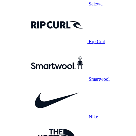
Salewa
Rip Curl
Smartwool
Nike