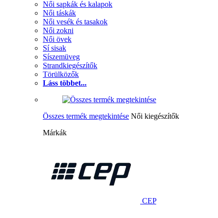
Női sapkák és kalapok
Női táskák
Női vesék és tasakok
Női zokni
Női övek
Sí sisak
Síszemüveg
Strandkiegészítők
Törülközők
Láss többet...
Összes termék megtekintése
Női kiegészítők
Márkák
CEP