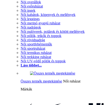
Nöi overállok
Női esőruházat
Női ingek
Női kabátok, köpenyek és mellények
Női leggings
Női merinó gyapjú ruházat
Női nadrágok
Női pulóverek, polárok és kötött mellények
Női pólók, trikók és toppok
Női rövidnadrág
Női sportfehérneműk
Női sportruházat
Női termikus ruházat
Női trekking ruházat
Női UV-védő pólók és toppok
Láss többet...
Összes termék megtekintése
Női ruházat
Márkák