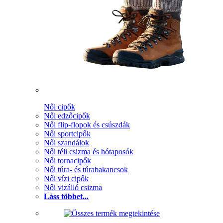
Női cipők
Női edzőcipők
Női flip-flopok és csúszdák
Női sportcipők
Női szandálok
Női téli csizma és hótaposók
Női tornacipők
Női túra- és túrabakancsok
Női vízi cipők
Női vizálló csizma
Láss többet...