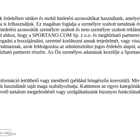
k érdekében sütiket és mobil hirdetési azonosítókat használunk, amelye
ra is felhasználjuk. Ez magában foglalja a személyre szabott tartalmak 
hirdetési azonosítók személyre szabott és nem személyre szabott rekl
l ahhoz, hogy a SPORTANO.COM Sp. z o.o. és megbízható partnerei fel
gadni a hozzájárulást, szeretné korlátozni annak terjedelmét, vagy viss
almaznak, azok feldolgozása az adminisztrátor jogos érdekén alapul, am
ízható partnerei részére. Az Ön személyes adatainak kezelője a Sporta
formáció letölthető vagy menthető (például böngészőn keresztül). Mive
 használatát saját maga szabályozhatja. Kattintson az egyes kategóriák f
vető tartalom megjelenítését vagy szolgáltatásaink bizonyos funkcióina