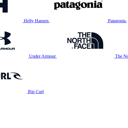
Helly Hansen
Patagonia
Under Armour
The No
Rip Curl