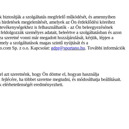
k biztosítják a szolgáltatás megfelelő működését, és amennyiben
és hirdetések megjelenítését, amelyek az Ön érdeklődési köreihez
ámtevékenységekhez is felhasználhatók - az Ön beleegyezésének
dolgozzák személyes adatait, beleértve a szolgáltatásban és azon
za szeretné vonni már megadott hozzájárulását, kérjük, lépjen a
ely a szolgáltatások magas szintű nyújtását és a
no.com Sp. z o.o. Kapcsolat:
gdpr@sportano.hu
. További információk
l azt szeretnénk, hogy Ön döntse el, hogyan használja
ejlécére, ha többet szeretne megtudni, és módosíthatja beállításait.
k elérhetetlenségét eredményezheti.