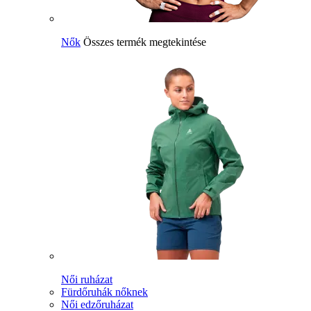
Nők
Összes termék megtekintése
Női ruházat
Fürdőruhák nőknek
Női edzőruházat