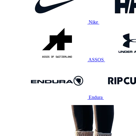
Nike
ASSOS
Endura