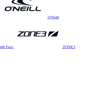
O'Neill
rth Face
ZONE3