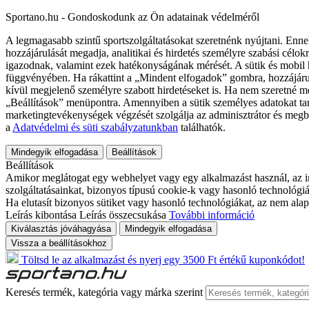
Sportano.hu - Gondoskodunk az Ön adatainak védelméről
A legmagasabb szintű sportszolgáltatásokat szeretnénk nyújtani. Enne
hozzájárulását megadja, analitikai és hirdetés személyre szabási célok
igazodnak, valamint ezek hatékonyságának mérését. A sütik és mobil 
függvényében. Ha rákattint a „Mindent elfogadok” gombra, hozzájáru
kívül megjelenő személyre szabott hirdetéseket is. Ha nem szeretné me
„Beállítások” menüpontra. Amennyiben a sütik személyes adatokat tart
marketingtevékenységek végzését szolgálja az adminisztrátor és megb
a
Adatvédelmi és süti szabályzatunkban
találhatók.
Mindegyik elfogadása
Beállítások
Beállítások
Amikor meglátogat egy webhelyet vagy egy alkalmazást használ, az in
szolgáltatásainkat, bizonyos típusú cookie-k vagy hasonló technológiák
Ha elutasít bizonyos sütiket vagy hasonló technológiákat, az nem alap
Leírás kibontása
Leírás összecsukása
További információ
Kiválasztás jóváhagyása
Mindegyik elfogadása
Vissza a beállításokhoz
Töltsd le az alkalmazást és nyerj egy 3500 Ft értékű kuponkódot!
Keresés termék, kategória vagy márka szerint