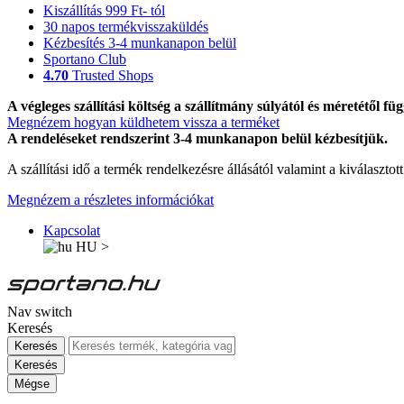
Kiszállítás 999 Ft- tól
30 napos termékvisszaküldés
Kézbesítés 3-4 munkanapon belül
Sportano Club
4.70
Trusted Shops
A végleges szállítási költség a szállítmány súlyától és méretétől füg
Megnézem hogyan küldhetem vissza a terméket
A rendeléseket rendszerint 3-4 munkanapon belül kézbesítjük.
A szállítási idő a termék rendelkezésre állásától valamint a kiválasztot
Megnézem a részletes információkat
Kapcsolat
HU
>
Nav switch
Keresés
Keresés
Keresés
Mégse