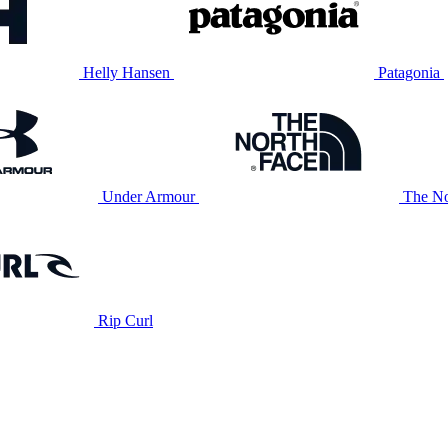
Helly Hansen
Patagonia
Under Armour
The No
Rip Curl