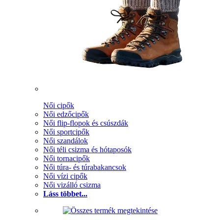
Női cipők
Női edzőcipők
Női flip-flopok és csúszdák
Női sportcipők
Női szandálok
Női téli csizma és hótaposók
Női tornacipők
Női túra- és túrabakancsok
Női vízi cipők
Női vizálló csizma
Láss többet...