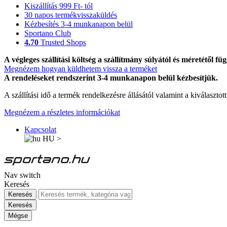
Kiszállítás 999 Ft- tól
30 napos termékvisszaküldés
Kézbesítés 3-4 munkanapon belül
Sportano Club
4.70
Trusted Shops
A végleges szállítási költség a szállítmány súlyától és méretétől füg
Megnézem hogyan küldhetem vissza a terméket
A rendeléseket rendszerint 3-4 munkanapon belül kézbesítjük.
A szállítási idő a termék rendelkezésre állásától valamint a kiválasztot
Megnézem a részletes információkat
Kapcsolat
HU
>
Nav switch
Keresés
Keresés
Keresés
Mégse