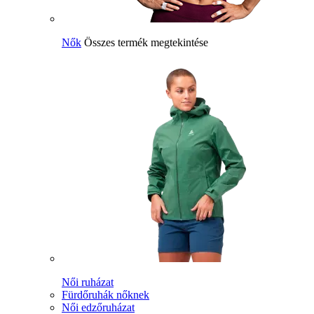
Nők
Összes termék megtekintése
Női ruházat
Fürdőruhák nőknek
Női edzőruházat