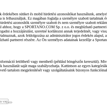
k érdekében sütiket és mobil hirdetési azonosítókat használunk, amelye
ra is felhasználjuk. Ez magában foglalja a személyre szabott tartalmak 
hirdetési azonosítók személyre szabott és nem személyre szabott rekl
l ahhoz, hogy a SPORTANO.COM Sp. z o.o. és megbízható partnerei fel
gadni a hozzájárulást, szeretné korlátozni annak terjedelmét, vagy viss
almaznak, azok feldolgozása az adminisztrátor jogos érdekén alapul, am
ízható partnerei részére. Az Ön személyes adatainak kezelője a Sporta
formáció letölthető vagy menthető (például böngészőn keresztül). Mive
 használatát saját maga szabályozhatja. Kattintson az egyes kategóriák f
vető tartalom megjelenítését vagy szolgáltatásaink bizonyos funkcióina