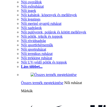
Nöi overállok
Női esőruházat
Női ingek
Női kabátok, köpenyek és mellények
Női leggings
Női merinó gyapjú ruházat
Női nadrágok
Női pulóverek, polárok és kötött mellények
Női pólók, trikók és toppok
Női rövidnadrág
Női sportfehérneműk
Női sportruházat
Női termikus ruházat
Női trekking ruházat
Női UV-védő pólók és toppok
Láss többet...
Összes termék megtekintése
Női ruházat
Márkák