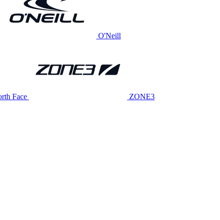
O'Neill
rth Face
ZONE3