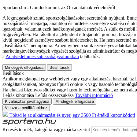
Sportano.hu - Gondoskodunk az Ön adatainak védelméről
A legmagasabb szintű sportszolgáltatásokat szeretnénk nyújtani. Enne
hozzájárulását megadja, analitikai és hirdetés személyre szabási célok
igazodnak, valamint ezek hatékonyságának mérését. A sütik és mobil 
függvényében. Ha rákattint a „Mindent elfogadok” gombra, hozzájáru
kívül megjelenő személyre szabott hirdetéseket is. Ha nem szeretné me
„Beállítások” menüpontra. Amennyiben a sütik személyes adatokat tart
marketingtevékenységek végzését szolgálja az adminisztrátor és megb
a
Adatvédelmi és süti szabályzatunkban
találhatók.
Mindegyik elfogadása
Beállítások
Beállítások
Amikor meglátogat egy webhelyet vagy egy alkalmazást használ, az in
szolgáltatásainkat, bizonyos típusú cookie-k vagy hasonló technológiák
Ha elutasít bizonyos sütiket vagy hasonló technológiákat, az nem alap
Leírás kibontása
Leírás összecsukása
További információ
Kiválasztás jóváhagyása
Mindegyik elfogadása
Vissza a beállításokhoz
Töltsd le az alkalmazást és nyerj egy 3500 Ft értékű kuponkódot!
Keresés termék, kategória vagy márka szerint