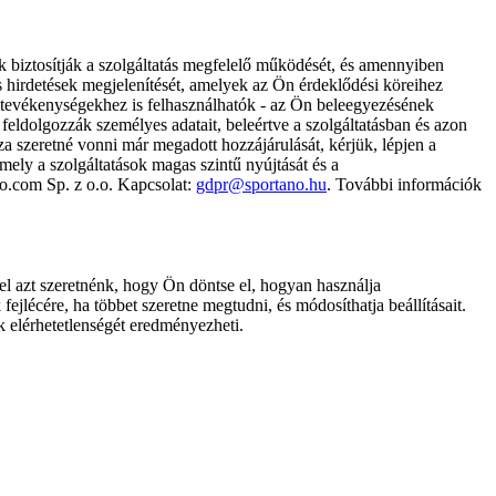
k biztosítják a szolgáltatás megfelelő működését, és amennyiben
és hirdetések megjelenítését, amelyek az Ön érdeklődési köreihez
ámtevékenységekhez is felhasználhatók - az Ön beleegyezésének
dolgozzák személyes adatait, beleértve a szolgáltatásban és azon
za szeretné vonni már megadott hozzájárulását, kérjük, lépjen a
ely a szolgáltatások magas szintű nyújtását és a
no.com Sp. z o.o. Kapcsolat:
gdpr@sportano.hu
. További információk
l azt szeretnénk, hogy Ön döntse el, hogyan használja
ejlécére, ha többet szeretne megtudni, és módosíthatja beállításait.
k elérhetetlenségét eredményezheti.