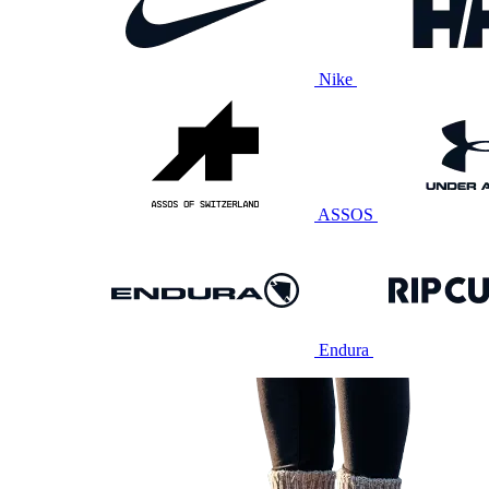
Nike
ASSOS
Endura