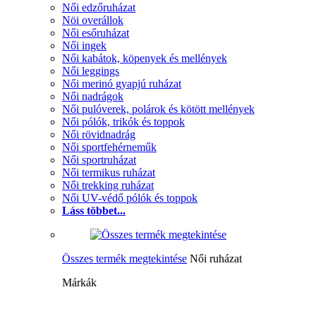
Női edzőruházat
Nöi overállok
Női esőruházat
Női ingek
Női kabátok, köpenyek és mellények
Női leggings
Női merinó gyapjú ruházat
Női nadrágok
Női pulóverek, polárok és kötött mellények
Női pólók, trikók és toppok
Női rövidnadrág
Női sportfehérneműk
Női sportruházat
Női termikus ruházat
Női trekking ruházat
Női UV-védő pólók és toppok
Láss többet...
Összes termék megtekintése
Női ruházat
Márkák