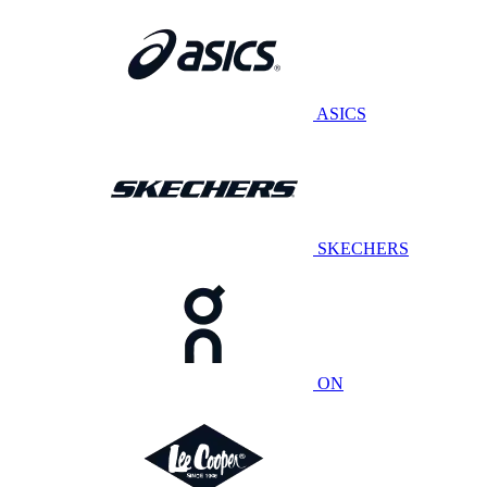
ASICS
SKECHERS
ON