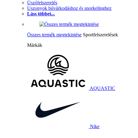
Úszófelszerelés
Uszonyok búvárkodáshoz és snorkelinghez
Láss többet...
Összes termék megtekintése
Sportfelszerelések
Márkák
AQUASTIC
Nike