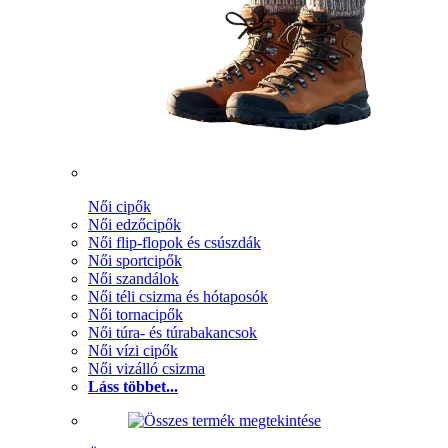
Női cipők
Női edzőcipők
Női flip-flopok és csúszdák
Női sportcipők
Női szandálok
Női téli csizma és hótaposók
Női tornacipők
Női túra- és túrabakancsok
Női vízi cipők
Női vizálló csizma
Láss többet...