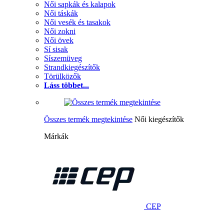
Női sapkák és kalapok
Női táskák
Női vesék és tasakok
Női zokni
Női övek
Sí sisak
Síszemüveg
Strandkiegészítők
Törülközők
Láss többet...
Összes termék megtekintése
Női kiegészítők
Márkák
CEP