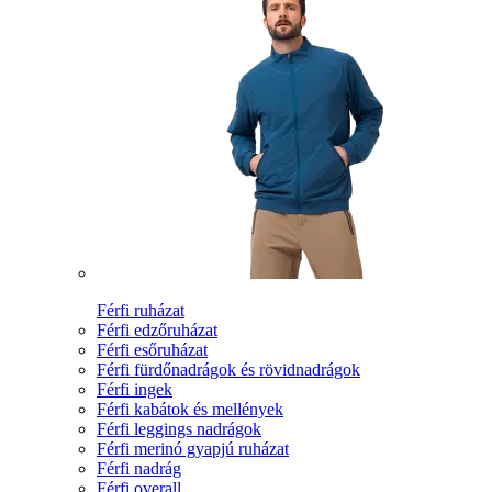
Férfi ruházat
Férfi edzőruházat
Férfi esőruházat
Férfi fürdőnadrágok és rövidnadrágok
Férfi ingek
Férfi kabátok és mellények
Férfi leggings nadrágok
Férfi merinó gyapjú ruházat
Férfi nadrág
Férfi overall