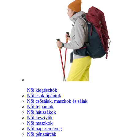
Női kiegészítők
Női csuklópántok
Női csősálak, maszkok és sálak
Női fejpántok
Női hátizsákok
Női kesztyűk
Női maszkok
Női napszemüveg
Női pénztárcák