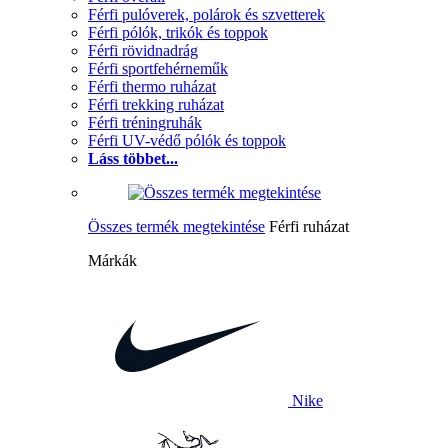
Férfi pulóverek, polárok és szvetterek
Férfi pólók, trikók és toppok
Férfi rövidnadrág
Férfi sportfehérneműk
Férfi thermo ruházat
Férfi trekking ruházat
Férfi tréningruhák
Férfi UV-védő pólók és toppok
Láss többet...
Összes termék megtekintése
Férfi ruházat
Márkák
Nike