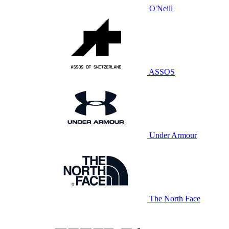
O'Neill
ASSOS
Under Armour
The North Face