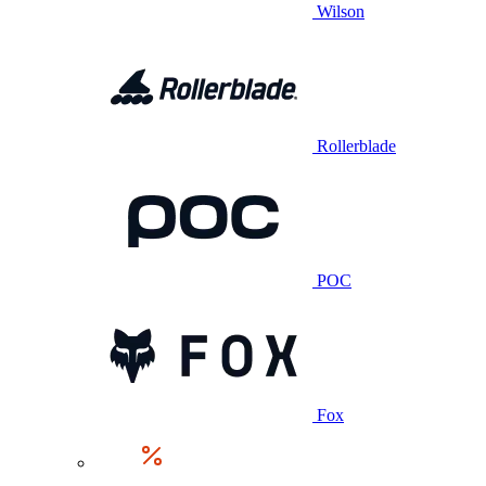
Wilson
Rollerblade
POC
Fox