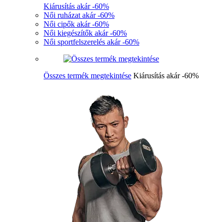
Kiárusítás akár -60%
Női ruházat akár -60%
Női cipők akár -60%
Női kiegészítők akár -60%
Női sportfelszerelés akár -60%
Összes termék megtekintése
Kiárusítás akár -60%