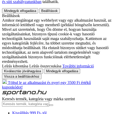
és süti szabályzatunkban
találhatók.
Mindegyik elfogadása
Beállítások
Beállítások
Amikor meglátogat egy webhelyet vagy egy alkalmazást használ, az
információ letölthető vagy menthető (például böngészőn keresztül).
Mivel azt szeretnénk, hogy Ön döntse el, hogyan használja
szolgáltatásainkat, bizonyos típusú cookie-k vagy hasonló
technológiák használatát saját maga szabályozhatja. Kattintson az
egyes kategóriák fejlécére, ha többet szeretne megtudni, és
módosíthatja beállításait. Ha elutasít bizonyos sütiket vagy hasonló
technológiákat, az nem alapvető tartalom megjelenítését vagy
szolgáltatásaink bizonyos funkcióinak elérhetetlenségét
eredményezheti.
Leírás kibontása
Leírás összecsukása
További információ
Kiválasztás jóváhagyása
Mindegyik elfogadása
Vissza a beállításokhoz
Töltsd le az alkalmazást és nyerj egy 3500 Ft értékű
kuponkódot!
Keresés termék, kategória vagy márka szerint
Kiszállítás 999 Ft- tól