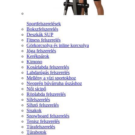
Sportfelszerelések
Bokszfelszerelés
Deszkák SUP
Fitness felszerelés
Görkorcsolya és inline korcsolya
Jóga felszerelés
Kerékpárok
Kimono
Kosárlabda felszerelés
Labdarúgás felszerelés
Mellény a vízi sportokhoz
Neoprén búvárruha úszáshoz
Női sícipő
Röplabda felszerelés
Sífelszerelés
Sífutó felszerelés
Sisakok
Snowboard felszerelés
Tenisz felszerelés
Túrafelszerelés
Túrabotok