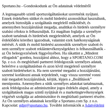
Sportano.hu - Gondoskodunk az Ön adatainak védelméről
A legmagasabb szintű sportszolgáltatásokat szeretnénk nyújtani.
Ennek érdekében sütiket és mobil hirdetési azonosítókat használunk,
amelyek biztosítják a szolgáltatás megfelelő működését, és
amennyiben hozzájárulását megadja, analitikai és hirdetés személyre
szabási célokra is felhasználjuk. Ez magában foglalja a személyre
szabott tartalmak és hirdetések megjelenítését, amelyek az Ön
érdeklődési köreihez igazodnak, valamint ezek hatékonyságának
mérését. A sütik és mobil hirdetési azonosítók személyre szabott és
nem személyre szabott reklámtevékenységekhez is felhasználhatók -
az Ön beleegyezésének függvényében. Ha rákattint a „Mindent
elfogadok” gombra, hozzájárul ahhoz, hogy a SPORTANO.COM
Sp. z o.o. és megbízható partnerei feldolgozzák személyes adatait,
beleértve a szolgáltatásban és azon kívül megjelenő személyre
szabott hirdetéseket is. Ha nem szeretné megadni a hozzájárulást,
szeretné korlátozni annak terjedelmét, vagy vissza szeretné vonni
már megadott hozzájárulását, kérjük, lépjen a „Beállítások”
menüpontra. Amennyiben a sütik személyes adatokat tartalmaznak,
azok feldolgozása az adminisztrátor jogos érdekén alapul, amely a
szolgáltatások magas szintű nyújtását és a marketingtevékenységek
végzését szolgálja az adminisztrátor és megbízható partnerei részére.
Az Ön személyes adatainak kezelője a Sportano.com Sp. z o.o.
Kapcsolat:
gdpr@sportano.hu
. További információk a
Adatvédelmi