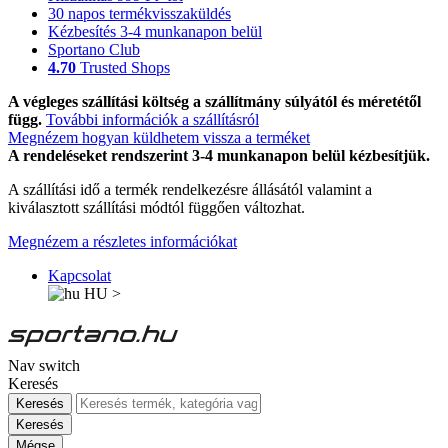
30 napos termékvisszaküldés
Kézbesítés 3-4 munkanapon belül
Sportano Club
4.70
Trusted Shops
A végleges szállítási költség a szállítmány súlyától és méretétől
függ.
További információk a szállításról
Megnézem hogyan küldhetem vissza a terméket
A rendeléseket rendszerint 3-4 munkanapon belül kézbesítjük.
A szállítási idő a termék rendelkezésre állásától valamint a
kiválasztott szállítási módtól függően változhat.
Megnézem a részletes információkat
Kapcsolat
HU
>
Nav switch
Keresés
Keresés
Keresés
Mégse