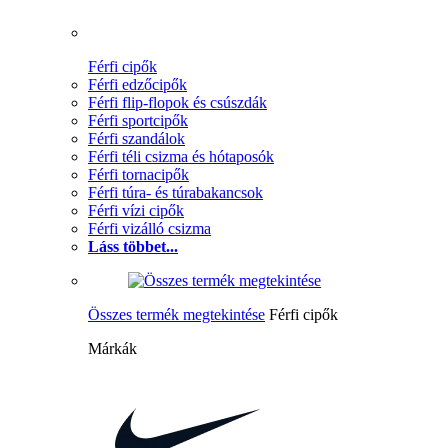
Férfi cipők
Férfi edzőcipők
Férfi flip-flopok és csúszdák
Férfi sportcipők
Férfi szandálok
Férfi téli csizma és hótaposók
Férfi tornacipők
Férfi túra- és túrabakancsok
Férfi vízi cipők
Férfi vizálló csizma
Láss többet...
Összes termék megtekintése
Férfi cipők
Márkák