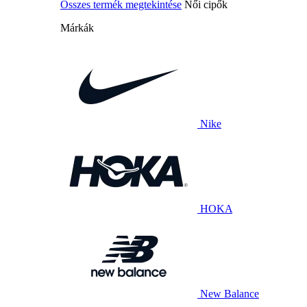
Összes termék megtekintése
Női cipők
Márkák
Nike
HOKA
New Balance