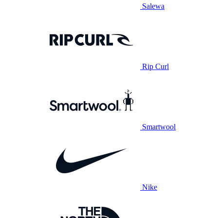
Salewa
Rip Curl
Smartwool
Nike