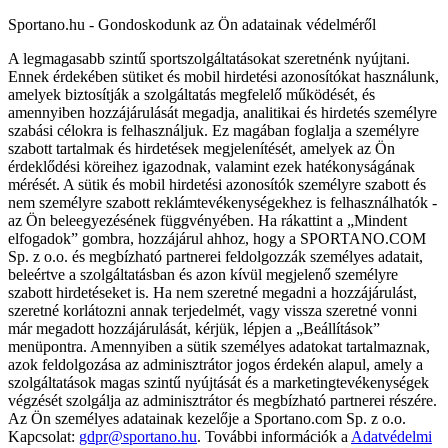
Sportano.hu - Gondoskodunk az Ön adatainak védelméről
A legmagasabb szintű sportszolgáltatásokat szeretnénk nyújtani.
Ennek érdekében sütiket és mobil hirdetési azonosítókat használunk,
amelyek biztosítják a szolgáltatás megfelelő működését, és
amennyiben hozzájárulását megadja, analitikai és hirdetés személyre
szabási célokra is felhasználjuk. Ez magában foglalja a személyre
szabott tartalmak és hirdetések megjelenítését, amelyek az Ön
érdeklődési köreihez igazodnak, valamint ezek hatékonyságának
mérését. A sütik és mobil hirdetési azonosítók személyre szabott és
nem személyre szabott reklámtevékenységekhez is felhasználhatók -
az Ön beleegyezésének függvényében. Ha rákattint a „Mindent
elfogadok” gombra, hozzájárul ahhoz, hogy a SPORTANO.COM
Sp. z o.o. és megbízható partnerei feldolgozzák személyes adatait,
beleértve a szolgáltatásban és azon kívül megjelenő személyre
szabott hirdetéseket is. Ha nem szeretné megadni a hozzájárulást,
szeretné korlátozni annak terjedelmét, vagy vissza szeretné vonni
már megadott hozzájárulását, kérjük, lépjen a „Beállítások”
menüpontra. Amennyiben a sütik személyes adatokat tartalmaznak,
azok feldolgozása az adminisztrátor jogos érdekén alapul, amely a
szolgáltatások magas szintű nyújtását és a marketingtevékenységek
végzését szolgálja az adminisztrátor és megbízható partnerei részére.
Az Ön személyes adatainak kezelője a Sportano.com Sp. z o.o.
Kapcsolat:
gdpr@sportano.hu
. További információk a
Adatvédelmi