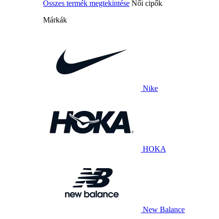
Összes termék megtekintése
Női cipők
Márkák
Nike
HOKA
New Balance