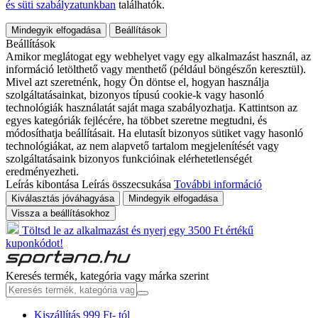
és süti szabályzatunkban
találhatók.
Mindegyik elfogadása
Beállítások
Beállítások
Amikor meglátogat egy webhelyet vagy egy alkalmazást használ, az
információ letölthető vagy menthető (például böngészőn keresztül).
Mivel azt szeretnénk, hogy Ön döntse el, hogyan használja
szolgáltatásainkat, bizonyos típusú cookie-k vagy hasonló
technológiák használatát saját maga szabályozhatja. Kattintson az
egyes kategóriák fejlécére, ha többet szeretne megtudni, és
módosíthatja beállításait. Ha elutasít bizonyos sütiket vagy hasonló
technológiákat, az nem alapvető tartalom megjelenítését vagy
szolgáltatásaink bizonyos funkcióinak elérhetetlenségét
eredményezheti.
Leírás kibontása
Leírás összecsukása
További információ
Kiválasztás jóváhagyása
Mindegyik elfogadása
Vissza a beállításokhoz
Töltsd le az alkalmazást és nyerj egy 3500 Ft értékű
kuponkódot!
Keresés termék, kategória vagy márka szerint
Kiszállítás 999 Ft- tól