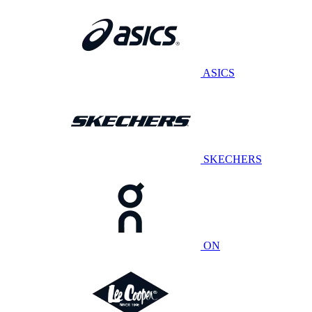
ASICS
SKECHERS
ON