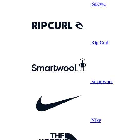
Salewa
Rip Curl
Smartwool
Nike