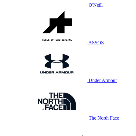
O'Neill
ASSOS
Under Armour
The North Face