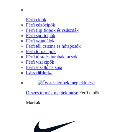
Férfi cipők
Férfi edzőcipők
Férfi flip-flopok és csúszdák
Férfi sportcipők
Férfi szandálok
Férfi téli csizma és hótaposók
Férfi tornacipők
Férfi túra- és túrabakancsok
Férfi vízi cipők
Férfi vizálló csizma
Láss többet...
Összes termék megtekintése
Férfi cipők
Márkák