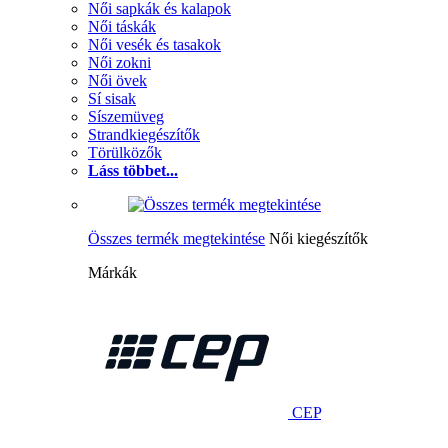
Női sapkák és kalapok
Női táskák
Női vesék és tasakok
Női zokni
Női övek
Sí sisak
Síszemüveg
Strandkiegészítők
Törülközők
Láss többet...
Összes termék megtekintése
Női kiegészítők
Márkák
CEP