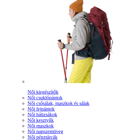
Női kiegészítők
Női csuklópántok
Női csősálak, maszkok és sálak
Női fejpántok
Női hátizsákok
Női kesztyűk
Női maszkok
Női napszemüveg
Női pénztárcák