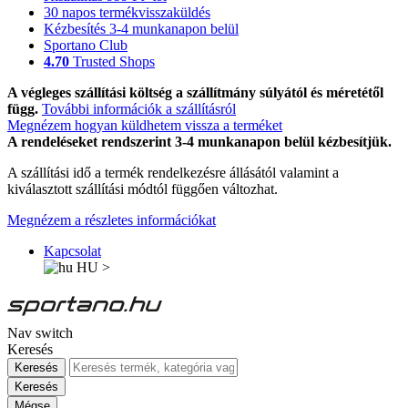
30 napos termékvisszaküldés
Kézbesítés 3-4 munkanapon belül
Sportano Club
4.70
Trusted Shops
A végleges szállítási költség a szállítmány súlyától és méretétől
függ.
További információk a szállításról
Megnézem hogyan küldhetem vissza a terméket
A rendeléseket rendszerint 3-4 munkanapon belül kézbesítjük.
A szállítási idő a termék rendelkezésre állásától valamint a
kiválasztott szállítási módtól függően változhat.
Megnézem a részletes információkat
Kapcsolat
HU
>
Nav switch
Keresés
Keresés
Keresés
Mégse