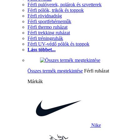
Férfi pulóverek, polárok és szvetterek
Férfi pólók, trikók és toppok
Férfi rövidnadrág
Férfi sportfehérneműk
Férfi thermo ruházat
Férfi trekking ruházat
Férfi tréningruhák
Férfi UV-védő pólók és toppok
Láss többet...
Összes termék megtekintése
Férfi ruházat
Márkák
Nike