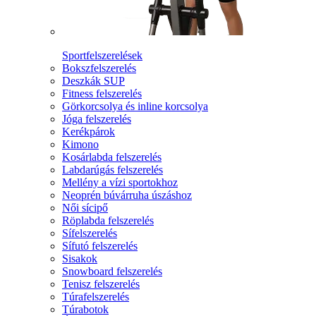
Sportfelszerelések
Bokszfelszerelés
Deszkák SUP
Fitness felszerelés
Görkorcsolya és inline korcsolya
Jóga felszerelés
Kerékpárok
Kimono
Kosárlabda felszerelés
Labdarúgás felszerelés
Mellény a vízi sportokhoz
Neoprén búvárruha úszáshoz
Női sícipő
Röplabda felszerelés
Sífelszerelés
Sífutó felszerelés
Sisakok
Snowboard felszerelés
Tenisz felszerelés
Túrafelszerelés
Túrabotok