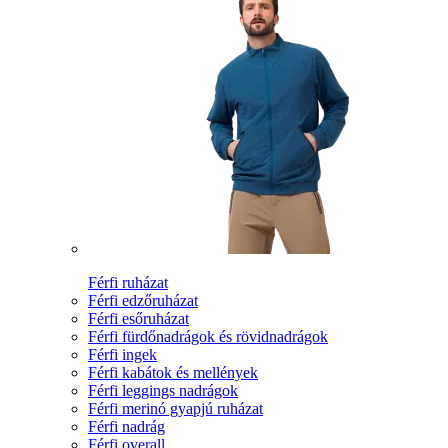
Férfi ruházat
Férfi edzőruházat
Férfi esőruházat
Férfi fürdőnadrágok és rövidnadrágok
Férfi ingek
Férfi kabátok és mellények
Férfi leggings nadrágok
Férfi merinó gyapjú ruházat
Férfi nadrág
Férfi overall