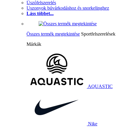
Úszófelszerelés
Uszonyok búvárkodáshoz és snorkelinghez
Láss többet...
Összes termék megtekintése
Sportfelszerelések
Márkák
AQUASTIC
Nike