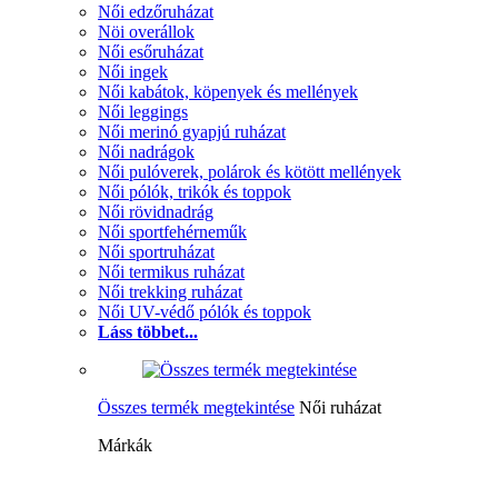
Női edzőruházat
Nöi overállok
Női esőruházat
Női ingek
Női kabátok, köpenyek és mellények
Női leggings
Női merinó gyapjú ruházat
Női nadrágok
Női pulóverek, polárok és kötött mellények
Női pólók, trikók és toppok
Női rövidnadrág
Női sportfehérneműk
Női sportruházat
Női termikus ruházat
Női trekking ruházat
Női UV-védő pólók és toppok
Láss többet...
Összes termék megtekintése
Női ruházat
Márkák