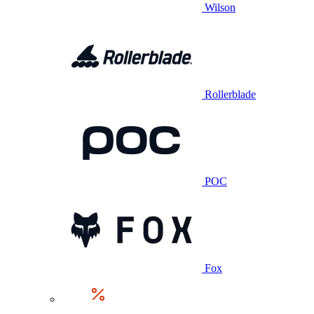
Wilson
Rollerblade
POC
Fox