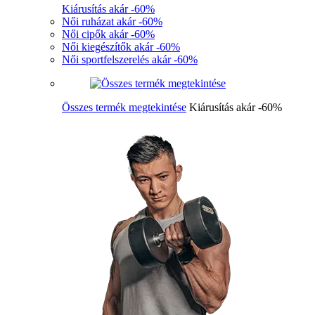
Kiárusítás akár -60%
Női ruházat akár -60%
Női cipők akár -60%
Női kiegészítők akár -60%
Női sportfelszerelés akár -60%
Összes termék megtekintése
Kiárusítás akár -60%