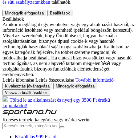
és süti szabályzatunkban
találhatók.
Mindegyik elfogadása
Beállítások
Beállítások
Amikor meglátogat egy webhelyet vagy egy alkalmazást használ, az
információ letölthető vagy menthető (például böngészőn keresztül).
Mivel azt szeretnénk, hogy Ön döntse el, hogyan használja
szolgáltatásainkat, bizonyos típusú cookie-k vagy hasonló
technológiák használatát saját maga szabályozhatja. Kattintson az
egyes kategóriák fejlécére, ha többet szeretne megtudni, és
módosíthatja beállításait. Ha elutasít bizonyos sütiket vagy hasonló
technológiákat, az nem alapvető tartalom megjelenítését vagy
szolgáltatásaink bizonyos funkcióinak elérhetetlenségét
eredményezheti.
Leírás kibontása
Leírás összecsukása
További információ
Kiválasztás jóváhagyása
Mindegyik elfogadása
Vissza a beállításokhoz
Töltsd le az alkalmazást és nyerj egy 3500 Ft értékű
kuponkódot!
Keresés termék, kategória vagy márka szerint
Kiszállítás 999 Ft- tól