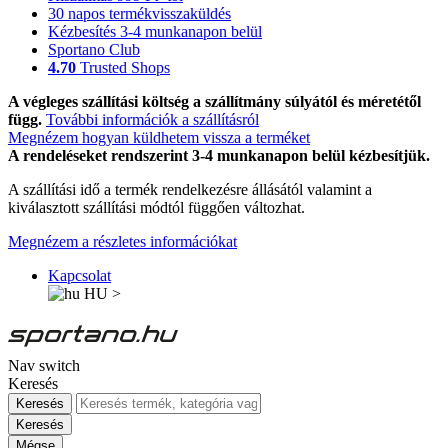
30 napos termékvisszaküldés
Kézbesítés 3-4 munkanapon belül
Sportano Club
4.70
Trusted Shops
A végleges szállítási költség a szállítmány súlyától és méretétől
függ.
További információk a szállításról
Megnézem hogyan küldhetem vissza a terméket
A rendeléseket rendszerint 3-4 munkanapon belül kézbesítjük.
A szállítási idő a termék rendelkezésre állásától valamint a
kiválasztott szállítási módtól függően változhat.
Megnézem a részletes információkat
Kapcsolat
HU
>
Nav switch
Keresés
Keresés
Keresés
Mégse