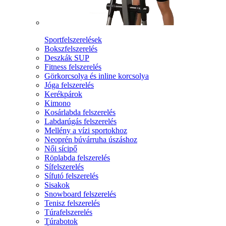
Sportfelszerelések
Bokszfelszerelés
Deszkák SUP
Fitness felszerelés
Görkorcsolya és inline korcsolya
Jóga felszerelés
Kerékpárok
Kimono
Kosárlabda felszerelés
Labdarúgás felszerelés
Mellény a vízi sportokhoz
Neoprén búvárruha úszáshoz
Női sícipő
Röplabda felszerelés
Sífelszerelés
Sífutó felszerelés
Sisakok
Snowboard felszerelés
Tenisz felszerelés
Túrafelszerelés
Túrabotok