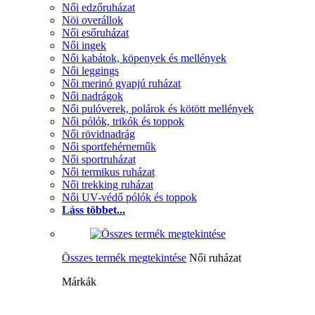
Női edzőruházat
Nöi overállok
Női esőruházat
Női ingek
Női kabátok, köpenyek és mellények
Női leggings
Női merinó gyapjú ruházat
Női nadrágok
Női pulóverek, polárok és kötött mellények
Női pólók, trikók és toppok
Női rövidnadrág
Női sportfehérneműk
Női sportruházat
Női termikus ruházat
Női trekking ruházat
Női UV-védő pólók és toppok
Láss többet...
Összes termék megtekintése
Női ruházat
Márkák