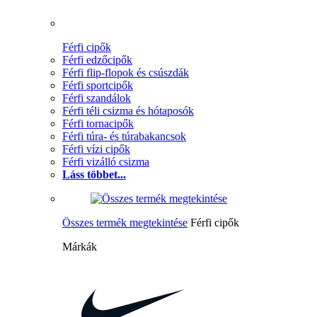
Férfi cipők
Férfi edzőcipők
Férfi flip-flopok és csúszdák
Férfi sportcipők
Férfi szandálok
Férfi téli csizma és hótaposók
Férfi tornacipők
Férfi túra- és túrabakancsok
Férfi vízi cipők
Férfi vizálló csizma
Láss többet...
Összes termék megtekintése
Férfi cipők
Márkák