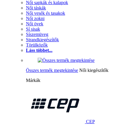
Női sapkák és kalapok
Női táskák
Női vesék és tasakok
Női zokni
Női övek
Sí sisak
Síszemüveg
Strandkiegészítők
Törülközők
Láss többet...
Összes termék megtekintése
Női kiegészítők
Márkák
CEP