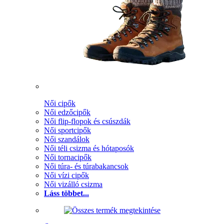
Női cipők
Női edzőcipők
Női flip-flopok és csúszdák
Női sportcipők
Női szandálok
Női téli csizma és hótaposók
Női tornacipők
Női túra- és túrabakancsok
Női vízi cipők
Női vizálló csizma
Láss többet...