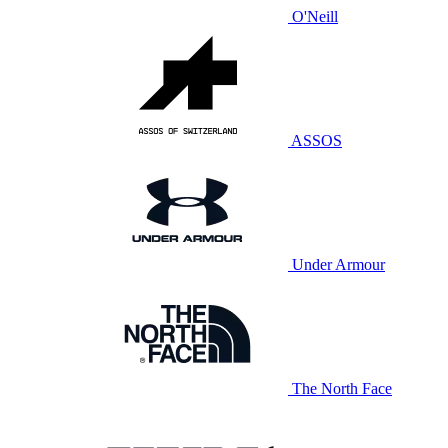
O'Neill
ASSOS
Under Armour
The North Face