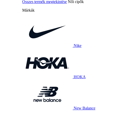
Összes termék megtekintése
Női cipők
Márkák
Nike
HOKA
New Balance