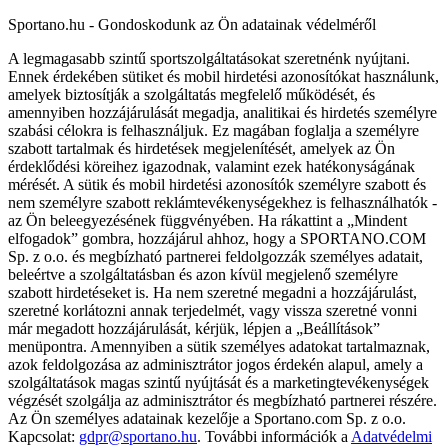
Sportano.hu - Gondoskodunk az Ön adatainak védelméről
A legmagasabb szintű sportszolgáltatásokat szeretnénk nyújtani.
Ennek érdekében sütiket és mobil hirdetési azonosítókat használunk,
amelyek biztosítják a szolgáltatás megfelelő működését, és
amennyiben hozzájárulását megadja, analitikai és hirdetés személyre
szabási célokra is felhasználjuk. Ez magában foglalja a személyre
szabott tartalmak és hirdetések megjelenítését, amelyek az Ön
érdeklődési köreihez igazodnak, valamint ezek hatékonyságának
mérését. A sütik és mobil hirdetési azonosítók személyre szabott és
nem személyre szabott reklámtevékenységekhez is felhasználhatók -
az Ön beleegyezésének függvényében. Ha rákattint a „Mindent
elfogadok” gombra, hozzájárul ahhoz, hogy a SPORTANO.COM
Sp. z o.o. és megbízható partnerei feldolgozzák személyes adatait,
beleértve a szolgáltatásban és azon kívül megjelenő személyre
szabott hirdetéseket is. Ha nem szeretné megadni a hozzájárulást,
szeretné korlátozni annak terjedelmét, vagy vissza szeretné vonni
már megadott hozzájárulását, kérjük, lépjen a „Beállítások”
menüpontra. Amennyiben a sütik személyes adatokat tartalmaznak,
azok feldolgozása az adminisztrátor jogos érdekén alapul, amely a
szolgáltatások magas szintű nyújtását és a marketingtevékenységek
végzését szolgálja az adminisztrátor és megbízható partnerei részére.
Az Ön személyes adatainak kezelője a Sportano.com Sp. z o.o.
Kapcsolat:
gdpr@sportano.hu
. További információk a
Adatvédelmi