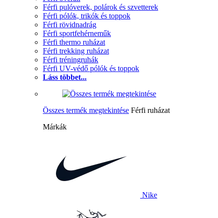
Férfi pulóverek, polárok és szvetterek
Férfi pólók, trikók és toppok
Férfi rövidnadrág
Férfi sportfehérneműk
Férfi thermo ruházat
Férfi trekking ruházat
Férfi tréningruhák
Férfi UV-védő pólók és toppok
Láss többet...
Összes termék megtekintése
Férfi ruházat
Márkák
Nike