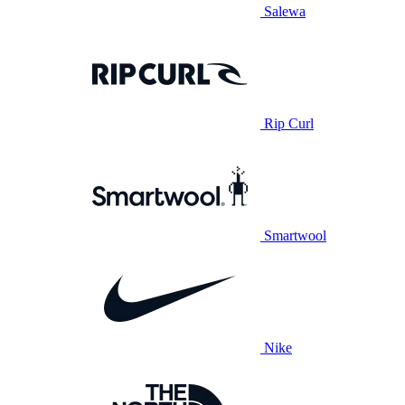
Salewa
Rip Curl
Smartwool
Nike