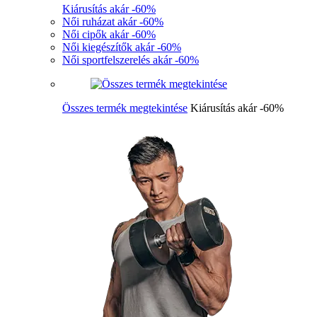
Kiárusítás akár -60%
Női ruházat akár -60%
Női cipők akár -60%
Női kiegészítők akár -60%
Női sportfelszerelés akár -60%
Összes termék megtekintése
Kiárusítás akár -60%