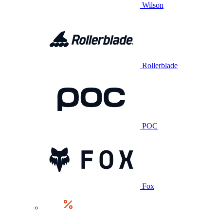
Wilson
Rollerblade
POC
Fox