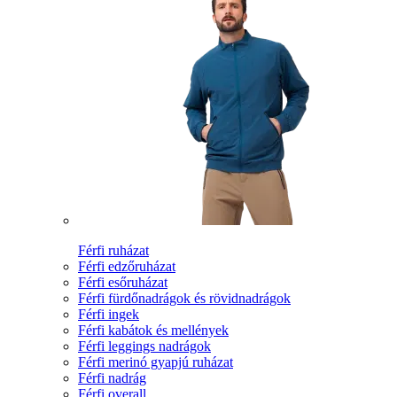
Férfi ruházat
Férfi edzőruházat
Férfi esőruházat
Férfi fürdőnadrágok és rövidnadrágok
Férfi ingek
Férfi kabátok és mellények
Férfi leggings nadrágok
Férfi merinó gyapjú ruházat
Férfi nadrág
Férfi overall