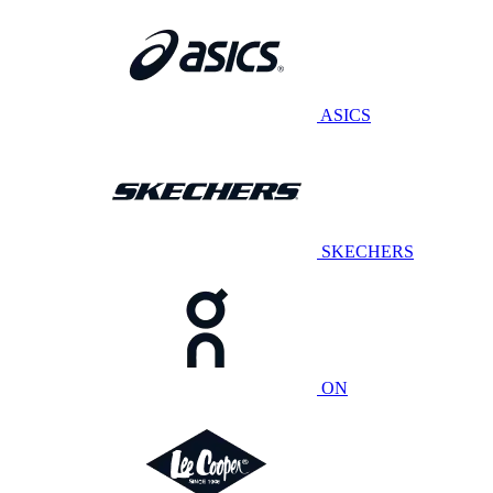
ASICS
SKECHERS
ON