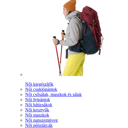
Női kiegészítők
Női csuklópántok
Női csősálak, maszkok és sálak
Női fejpántok
Női hátizsákok
Női kesztyűk
Női maszkok
Női napszemüveg
Női pénztárcák