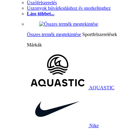
Úszófelszerelés
Uszonyok búvárkodáshoz és snorkelinghez
Láss többet...
Összes termék megtekintése
Sportfelszerelések
Márkák
AQUASTIC
Nike