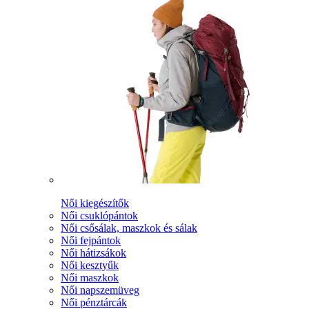
Női kiegészítők
Női csuklópántok
Női csősálak, maszkok és sálak
Női fejpántok
Női hátizsákok
Női kesztyűk
Női maszkok
Női napszemüveg
Női pénztárcák