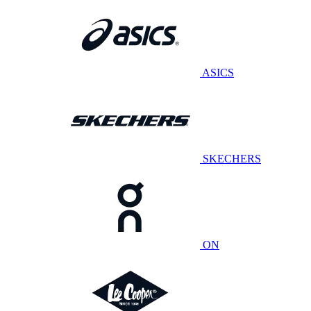
ASICS
SKECHERS
ON