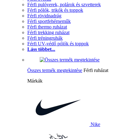
Férfi pulóverek, polárok és szvetterek
Férfi pólók, trikók és toppok
Férfi rövidnadrág
Férfi sportfehérneműk
Férfi thermo ruházat
Férfi trekking ruházat
Férfi tréningruhák
Férfi UV-védő pólók és toppok
Láss többet...
Összes termék megtekintése
Férfi ruházat
Márkák
Nike