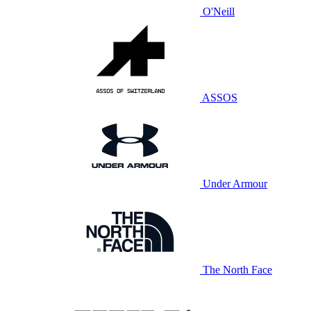
O'Neill
ASSOS
Under Armour
The North Face