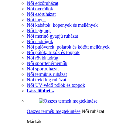
Női edzőruházat
Nöi overállok
Női esőruházat
Női ingek
Női kabátok, köpenyek és mellények
Női leggings
Női merinó gyapjú ruházat
Női nadrágok
Női pulóverek, polárok és kötött mellények
Női pólók, trikók és toppok
Női rövidnadrág
Női sportfehérneműk
Női sportruházat
Női termikus ruházat
Női trekking ruházat
Női UV-védő pólók és toppok
Láss többet...
Összes termék megtekintése
Női ruházat
Márkák