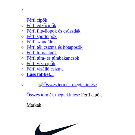
Férfi cipők
Férfi edzőcipők
Férfi flip-flopok és csúszdák
Férfi sportcipők
Férfi szandálok
Férfi téli csizma és hótaposók
Férfi tornacipők
Férfi túra- és túrabakancsok
Férfi vízi cipők
Férfi vizálló csizma
Láss többet...
Összes termék megtekintése
Férfi cipők
Márkák