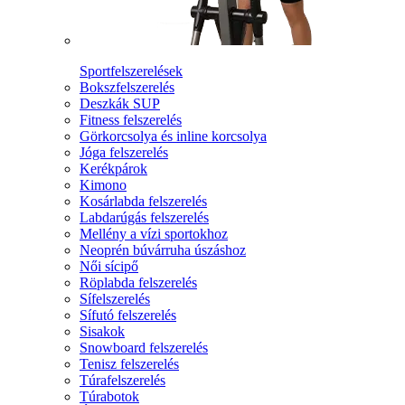
Sportfelszerelések
Bokszfelszerelés
Deszkák SUP
Fitness felszerelés
Görkorcsolya és inline korcsolya
Jóga felszerelés
Kerékpárok
Kimono
Kosárlabda felszerelés
Labdarúgás felszerelés
Mellény a vízi sportokhoz
Neoprén búvárruha úszáshoz
Női sícipő
Röplabda felszerelés
Sífelszerelés
Sífutó felszerelés
Sisakok
Snowboard felszerelés
Tenisz felszerelés
Túrafelszerelés
Túrabotok