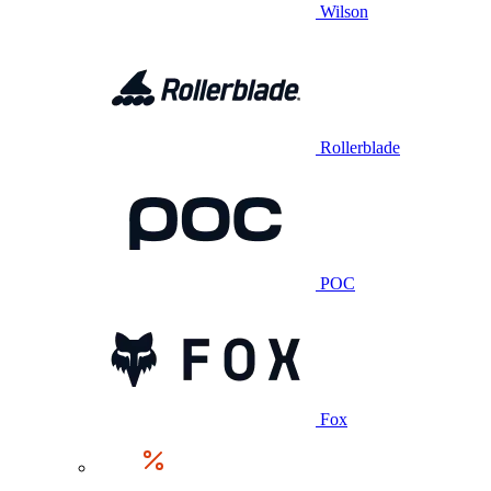
Wilson
Rollerblade
POC
Fox