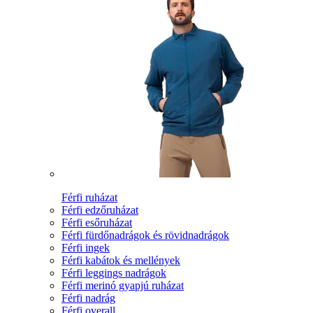
Férfi ruházat
Férfi edzőruházat
Férfi esőruházat
Férfi fürdőnadrágok és rövidnadrágok
Férfi ingek
Férfi kabátok és mellények
Férfi leggings nadrágok
Férfi merinó gyapjú ruházat
Férfi nadrág
Férfi overall