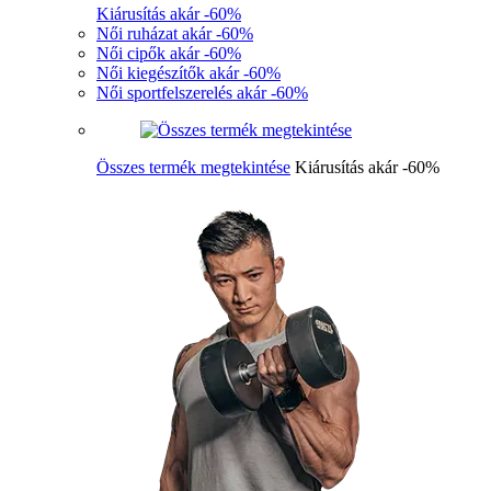
Kiárusítás akár -60%
Női ruházat akár -60%
Női cipők akár -60%
Női kiegészítők akár -60%
Női sportfelszerelés akár -60%
Összes termék megtekintése
Kiárusítás akár -60%