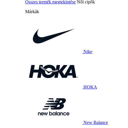
Összes termék megtekintése
Női cipők
Márkák
Nike
HOKA
New Balance