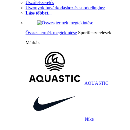
Úszófelszerelés
Uszonyok búvárkodáshoz és snorkelinghez
Láss többet...
Összes termék megtekintése
Sportfelszerelések
Márkák
AQUASTIC
Nike