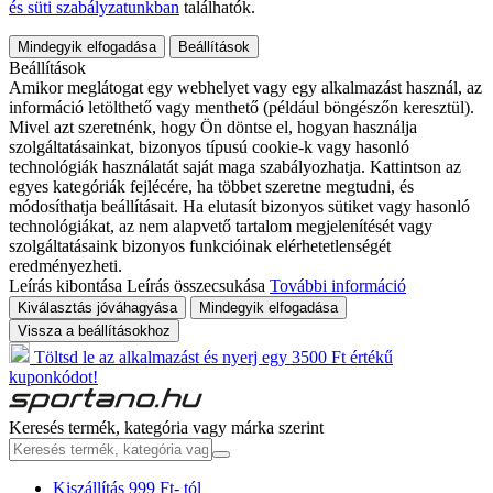
és süti szabályzatunkban
találhatók.
Mindegyik elfogadása
Beállítások
Beállítások
Amikor meglátogat egy webhelyet vagy egy alkalmazást használ, az
információ letölthető vagy menthető (például böngészőn keresztül).
Mivel azt szeretnénk, hogy Ön döntse el, hogyan használja
szolgáltatásainkat, bizonyos típusú cookie-k vagy hasonló
technológiák használatát saját maga szabályozhatja. Kattintson az
egyes kategóriák fejlécére, ha többet szeretne megtudni, és
módosíthatja beállításait. Ha elutasít bizonyos sütiket vagy hasonló
technológiákat, az nem alapvető tartalom megjelenítését vagy
szolgáltatásaink bizonyos funkcióinak elérhetetlenségét
eredményezheti.
Leírás kibontása
Leírás összecsukása
További információ
Kiválasztás jóváhagyása
Mindegyik elfogadása
Vissza a beállításokhoz
Töltsd le az alkalmazást és nyerj egy 3500 Ft értékű
kuponkódot!
Keresés termék, kategória vagy márka szerint
Kiszállítás 999 Ft- tól