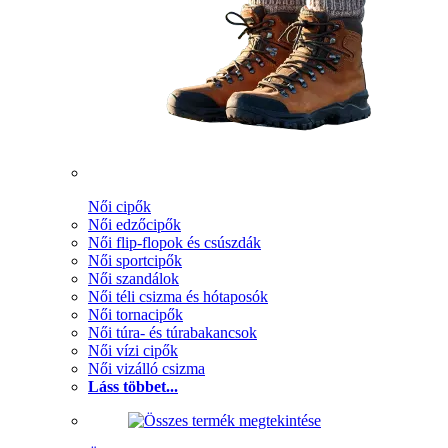
Női cipők
Női edzőcipők
Női flip-flopok és csúszdák
Női sportcipők
Női szandálok
Női téli csizma és hótaposók
Női tornacipők
Női túra- és túrabakancsok
Női vízi cipők
Női vizálló csizma
Láss többet...