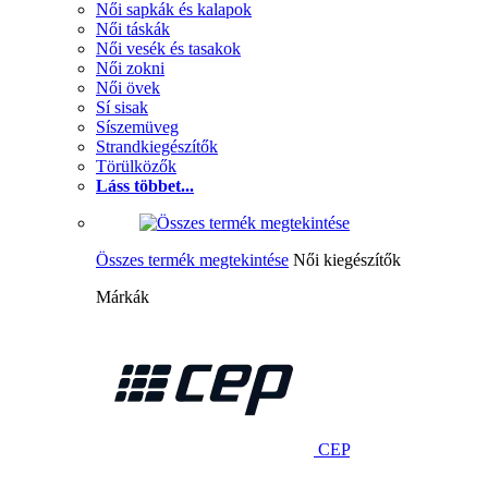
Női sapkák és kalapok
Női táskák
Női vesék és tasakok
Női zokni
Női övek
Sí sisak
Síszemüveg
Strandkiegészítők
Törülközők
Láss többet...
Összes termék megtekintése
Női kiegészítők
Márkák
CEP