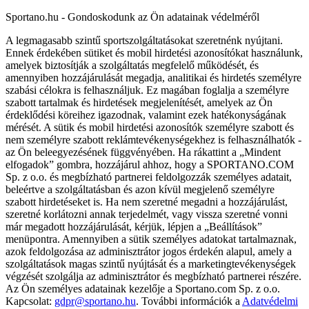
Sportano.hu - Gondoskodunk az Ön adatainak védelméről
A legmagasabb szintű sportszolgáltatásokat szeretnénk nyújtani.
Ennek érdekében sütiket és mobil hirdetési azonosítókat használunk,
amelyek biztosítják a szolgáltatás megfelelő működését, és
amennyiben hozzájárulását megadja, analitikai és hirdetés személyre
szabási célokra is felhasználjuk. Ez magában foglalja a személyre
szabott tartalmak és hirdetések megjelenítését, amelyek az Ön
érdeklődési köreihez igazodnak, valamint ezek hatékonyságának
mérését. A sütik és mobil hirdetési azonosítók személyre szabott és
nem személyre szabott reklámtevékenységekhez is felhasználhatók -
az Ön beleegyezésének függvényében. Ha rákattint a „Mindent
elfogadok” gombra, hozzájárul ahhoz, hogy a SPORTANO.COM
Sp. z o.o. és megbízható partnerei feldolgozzák személyes adatait,
beleértve a szolgáltatásban és azon kívül megjelenő személyre
szabott hirdetéseket is. Ha nem szeretné megadni a hozzájárulást,
szeretné korlátozni annak terjedelmét, vagy vissza szeretné vonni
már megadott hozzájárulását, kérjük, lépjen a „Beállítások”
menüpontra. Amennyiben a sütik személyes adatokat tartalmaznak,
azok feldolgozása az adminisztrátor jogos érdekén alapul, amely a
szolgáltatások magas szintű nyújtását és a marketingtevékenységek
végzését szolgálja az adminisztrátor és megbízható partnerei részére.
Az Ön személyes adatainak kezelője a Sportano.com Sp. z o.o.
Kapcsolat:
gdpr@sportano.hu
. További információk a
Adatvédelmi