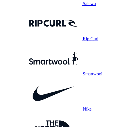
Salewa
Rip Curl
Smartwool
Nike