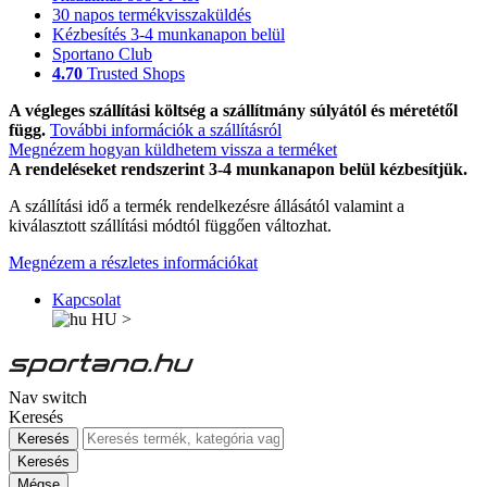
30 napos termékvisszaküldés
Kézbesítés 3-4 munkanapon belül
Sportano Club
4.70
Trusted Shops
A végleges szállítási költség a szállítmány súlyától és méretétől
függ.
További információk a szállításról
Megnézem hogyan küldhetem vissza a terméket
A rendeléseket rendszerint 3-4 munkanapon belül kézbesítjük.
A szállítási idő a termék rendelkezésre állásától valamint a
kiválasztott szállítási módtól függően változhat.
Megnézem a részletes információkat
Kapcsolat
HU
>
Nav switch
Keresés
Keresés
Keresés
Mégse