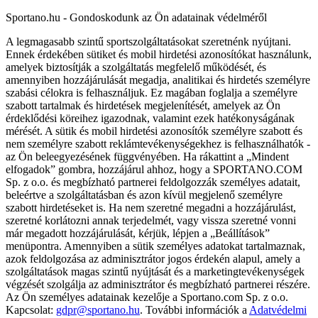
Sportano.hu - Gondoskodunk az Ön adatainak védelméről
A legmagasabb szintű sportszolgáltatásokat szeretnénk nyújtani.
Ennek érdekében sütiket és mobil hirdetési azonosítókat használunk,
amelyek biztosítják a szolgáltatás megfelelő működését, és
amennyiben hozzájárulását megadja, analitikai és hirdetés személyre
szabási célokra is felhasználjuk. Ez magában foglalja a személyre
szabott tartalmak és hirdetések megjelenítését, amelyek az Ön
érdeklődési köreihez igazodnak, valamint ezek hatékonyságának
mérését. A sütik és mobil hirdetési azonosítók személyre szabott és
nem személyre szabott reklámtevékenységekhez is felhasználhatók -
az Ön beleegyezésének függvényében. Ha rákattint a „Mindent
elfogadok” gombra, hozzájárul ahhoz, hogy a SPORTANO.COM
Sp. z o.o. és megbízható partnerei feldolgozzák személyes adatait,
beleértve a szolgáltatásban és azon kívül megjelenő személyre
szabott hirdetéseket is. Ha nem szeretné megadni a hozzájárulást,
szeretné korlátozni annak terjedelmét, vagy vissza szeretné vonni
már megadott hozzájárulását, kérjük, lépjen a „Beállítások”
menüpontra. Amennyiben a sütik személyes adatokat tartalmaznak,
azok feldolgozása az adminisztrátor jogos érdekén alapul, amely a
szolgáltatások magas szintű nyújtását és a marketingtevékenységek
végzését szolgálja az adminisztrátor és megbízható partnerei részére.
Az Ön személyes adatainak kezelője a Sportano.com Sp. z o.o.
Kapcsolat:
gdpr@sportano.hu
. További információk a
Adatvédelmi