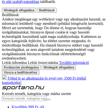
és süti szabályzatunkban
találhatók.
Mindegyik elfogadása
Beállítások
Beállítások
Amikor meglátogat egy webhelyet vagy egy alkalmazást használ, az
információ letölthető vagy menthető (például böngészőn keresztül).
Mivel azt szeretnénk, hogy Ön döntse el, hogyan használja
szolgáltatásainkat, bizonyos típusú cookie-k vagy hasonló
technológiák használatát saját maga szabályozhatja. Kattintson az
egyes kategóriák fejlécére, ha többet szeretne megtudni, és
módosíthatja beállításait. Ha elutasít bizonyos sütiket vagy hasonló
technológiákat, az nem alapvető tartalom megjelenítését vagy
szolgáltatásaink bizonyos funkcióinak elérhetetlenségét
eredményezheti.
Leírás kibontása
Leírás összecsukása
További információ
Kiválasztás jóváhagyása
Mindegyik elfogadása
Vissza a beállításokhoz
Töltsd le az alkalmazást és nyerj egy 3500 Ft értékű
kuponkódot!
Keresés termék, kategória vagy márka szerint
Kiszállítás 999 Ft- tól