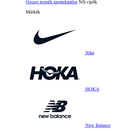
Összes termék megtekintése
Női cipők
Márkák
Nike
HOKA
New Balance