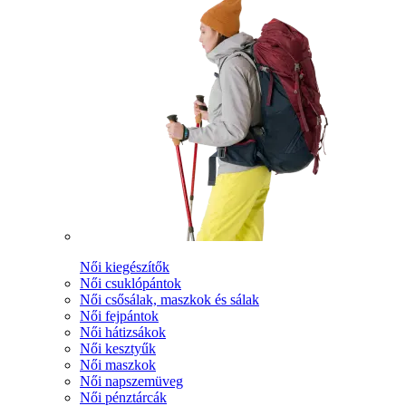
Női kiegészítők
Női csuklópántok
Női csősálak, maszkok és sálak
Női fejpántok
Női hátizsákok
Női kesztyűk
Női maszkok
Női napszemüveg
Női pénztárcák