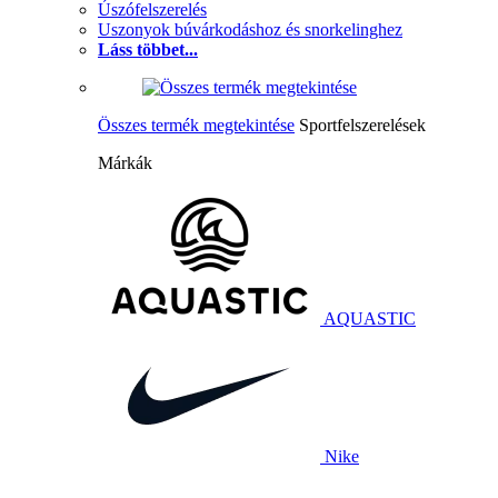
Úszófelszerelés
Uszonyok búvárkodáshoz és snorkelinghez
Láss többet...
Összes termék megtekintése
Sportfelszerelések
Márkák
AQUASTIC
Nike