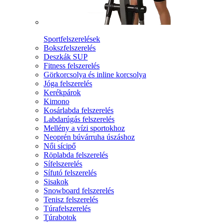
Sportfelszerelések
Bokszfelszerelés
Deszkák SUP
Fitness felszerelés
Görkorcsolya és inline korcsolya
Jóga felszerelés
Kerékpárok
Kimono
Kosárlabda felszerelés
Labdarúgás felszerelés
Mellény a vízi sportokhoz
Neoprén búvárruha úszáshoz
Női sícipő
Röplabda felszerelés
Sífelszerelés
Sífutó felszerelés
Sisakok
Snowboard felszerelés
Tenisz felszerelés
Túrafelszerelés
Túrabotok