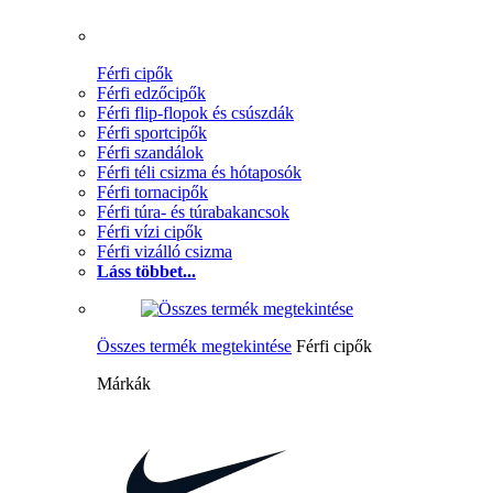
Férfi cipők
Férfi edzőcipők
Férfi flip-flopok és csúszdák
Férfi sportcipők
Férfi szandálok
Férfi téli csizma és hótaposók
Férfi tornacipők
Férfi túra- és túrabakancsok
Férfi vízi cipők
Férfi vizálló csizma
Láss többet...
Összes termék megtekintése
Férfi cipők
Márkák