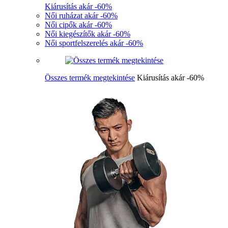
Kiárusítás akár -60%
Női ruházat akár -60%
Női cipők akár -60%
Női kiegészítők akár -60%
Női sportfelszerelés akár -60%
Összes termék megtekintése
Kiárusítás akár -60%