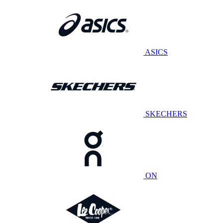
ASICS
SKECHERS
ON