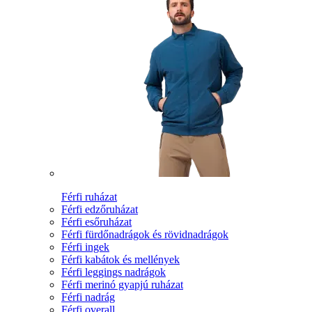
Férfi ruházat
Férfi edzőruházat
Férfi esőruházat
Férfi fürdőnadrágok és rövidnadrágok
Férfi ingek
Férfi kabátok és mellények
Férfi leggings nadrágok
Férfi merinó gyapjú ruházat
Férfi nadrág
Férfi overall