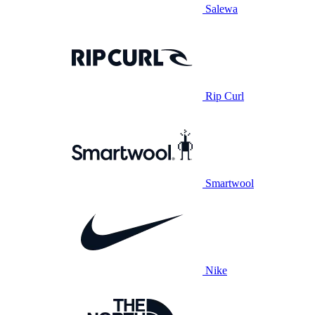
Salewa
Rip Curl
Smartwool
Nike