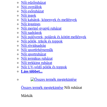
Női edzőruházat
Nöi overállok
Női esőruházat
Női ingek
Női kabátok, köpenyek és mellények
Női leggings
Női merinó gyapjú ruházat
Női nadrágok
Női pulóverek, polárok és kötött mellények
Női pólók, trikók és toppok
Női rövidnadrág
Női sportfehérneműk
Női sportruházat
Női termikus ruházat
Női trekking ruházat
Női UV-védő pólók és toppok
Láss többet...
Összes termék megtekintése
Női ruházat
Márkák