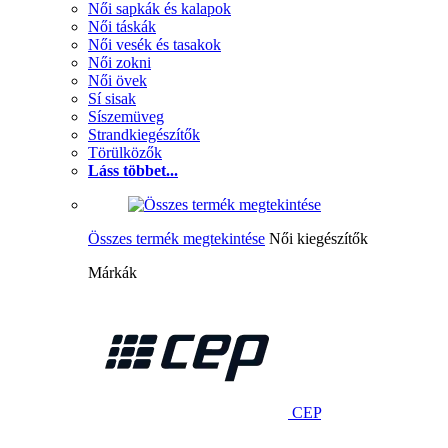
Női sapkák és kalapok
Női táskák
Női vesék és tasakok
Női zokni
Női övek
Sí sisak
Síszemüveg
Strandkiegészítők
Törülközők
Láss többet...
Összes termék megtekintése
Női kiegészítők
Márkák
CEP