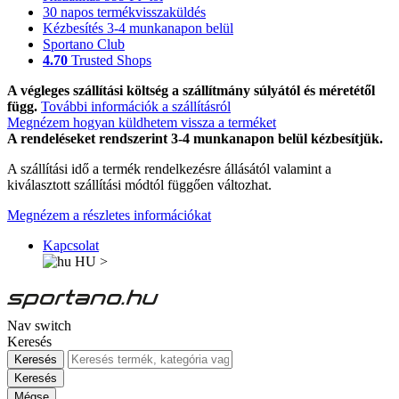
30 napos termékvisszaküldés
Kézbesítés 3-4 munkanapon belül
Sportano Club
4.70
Trusted Shops
A végleges szállítási költség a szállítmány súlyától és méretétől
függ.
További információk a szállításról
Megnézem hogyan küldhetem vissza a terméket
A rendeléseket rendszerint 3-4 munkanapon belül kézbesítjük.
A szállítási idő a termék rendelkezésre állásától valamint a
kiválasztott szállítási módtól függően változhat.
Megnézem a részletes információkat
Kapcsolat
HU
>
Nav switch
Keresés
Keresés
Keresés
Mégse