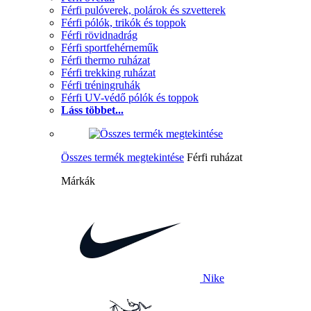
Férfi pulóverek, polárok és szvetterek
Férfi pólók, trikók és toppok
Férfi rövidnadrág
Férfi sportfehérneműk
Férfi thermo ruházat
Férfi trekking ruházat
Férfi tréningruhák
Férfi UV-védő pólók és toppok
Láss többet...
Összes termék megtekintése
Férfi ruházat
Márkák
Nike