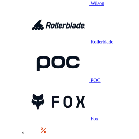
Wilson
Rollerblade
POC
Fox