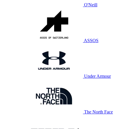
O'Neill
ASSOS
Under Armour
The North Face