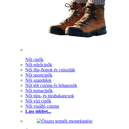
Női cipők
Női edzőcipők
Női flip-flopok és csúszdák
Női sportcipők
Női szandálok
Női téli csizma és hótaposók
Női tornacipők
Női túra- és túrabakancsok
Női vízi cipők
Női vizálló csizma
Láss többet...