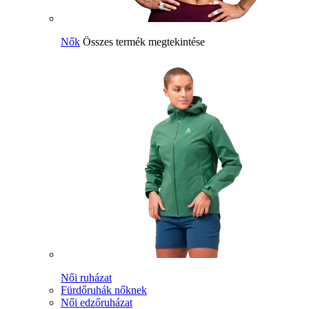
Nők
Összes termék megtekintése
Női ruházat
Fürdőruhák nőknek
Női edzőruházat