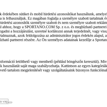
k érdekében sütiket és mobil hirdetési azonosítókat használunk, amelye
ra is felhasználjuk. Ez magában foglalja a személyre szabott tartalmak 
hirdetési azonosítók személyre szabott és nem személyre szabott rekl
l ahhoz, hogy a SPORTANO.COM Sp. z o.o. és megbízható partnerei fel
gadni a hozzájárulást, szeretné korlátozni annak terjedelmét, vagy viss
almaznak, azok feldolgozása az adminisztrátor jogos érdekén alapul, am
ízható partnerei részére. Az Ön személyes adatainak kezelője a Sporta
formáció letölthető vagy menthető (például böngészőn keresztül). Mive
 használatát saját maga szabályozhatja. Kattintson az egyes kategóriák f
vető tartalom megjelenítését vagy szolgáltatásaink bizonyos funkcióina