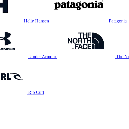
Helly Hansen
Patagonia
Under Armour
The No
Rip Curl