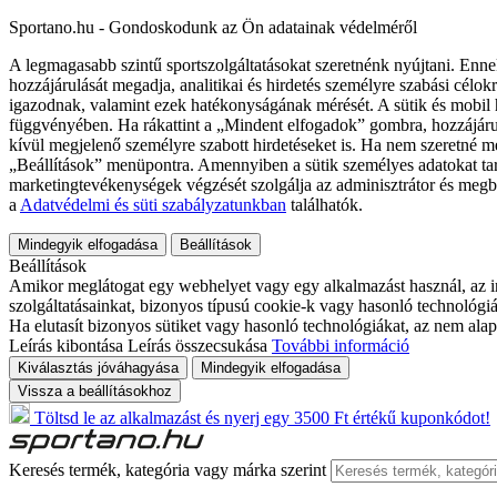
Sportano.hu - Gondoskodunk az Ön adatainak védelméről
A legmagasabb szintű sportszolgáltatásokat szeretnénk nyújtani. Enne
hozzájárulását megadja, analitikai és hirdetés személyre szabási célok
igazodnak, valamint ezek hatékonyságának mérését. A sütik és mobil 
függvényében. Ha rákattint a „Mindent elfogadok” gombra, hozzájáru
kívül megjelenő személyre szabott hirdetéseket is. Ha nem szeretné me
„Beállítások” menüpontra. Amennyiben a sütik személyes adatokat tart
marketingtevékenységek végzését szolgálja az adminisztrátor és megb
a
Adatvédelmi és süti szabályzatunkban
találhatók.
Mindegyik elfogadása
Beállítások
Beállítások
Amikor meglátogat egy webhelyet vagy egy alkalmazást használ, az in
szolgáltatásainkat, bizonyos típusú cookie-k vagy hasonló technológiák
Ha elutasít bizonyos sütiket vagy hasonló technológiákat, az nem alap
Leírás kibontása
Leírás összecsukása
További információ
Kiválasztás jóváhagyása
Mindegyik elfogadása
Vissza a beállításokhoz
Töltsd le az alkalmazást és nyerj egy 3500 Ft értékű kuponkódot!
Keresés termék, kategória vagy márka szerint