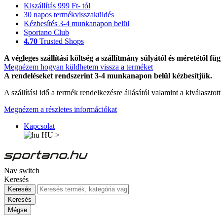
Kiszállítás 999 Ft- tól
30 napos termékvisszaküldés
Kézbesítés 3-4 munkanapon belül
Sportano Club
4.70
Trusted Shops
A végleges szállítási költség a szállítmány súlyától és méretétől füg
Megnézem hogyan küldhetem vissza a terméket
A rendeléseket rendszerint 3-4 munkanapon belül kézbesítjük.
A szállítási idő a termék rendelkezésre állásától valamint a kiválasztot
Megnézem a részletes információkat
Kapcsolat
HU
>
Nav switch
Keresés
Keresés
Keresés
Mégse