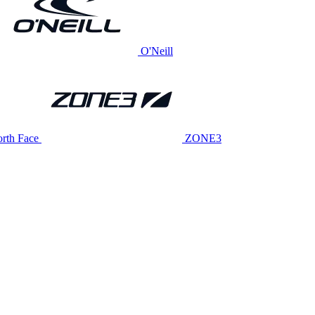
O'Neill
rth Face
ZONE3