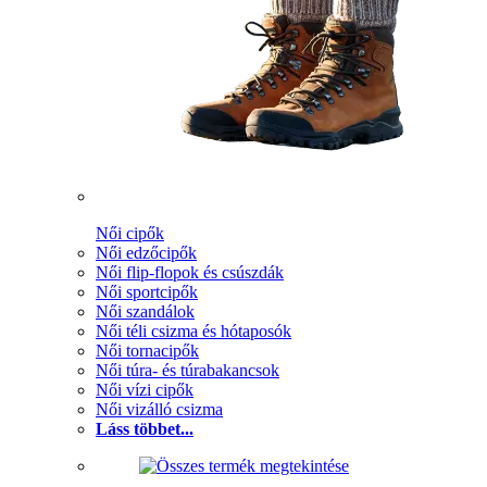
Női cipők
Női edzőcipők
Női flip-flopok és csúszdák
Női sportcipők
Női szandálok
Női téli csizma és hótaposók
Női tornacipők
Női túra- és túrabakancsok
Női vízi cipők
Női vizálló csizma
Láss többet...