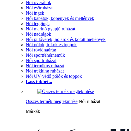
Nöi overállok
Női esőruházat
Női ingek
Női kabátok, köpenyek és mellények
Női leggings
Női merinó gyapjú ruházat
Női nadrágok
Női pulóverek, polárok és kötött mellények
Női pólók, trikók és toppok
Női rövidnadrág
Női sportfehérneműk
Női sportruházat
Női termikus ruházat
Női trekking ruházat
Női UV-védő pólók és toppok
Láss többet...
Összes termék megtekintése
Női ruházat
Márkák