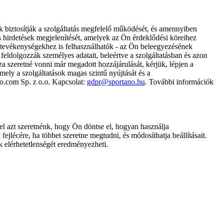
k biztosítják a szolgáltatás megfelelő működését, és amennyiben
és hirdetések megjelenítését, amelyek az Ön érdeklődési köreihez
ámtevékenységekhez is felhasználhatók - az Ön beleegyezésének
dolgozzák személyes adatait, beleértve a szolgáltatásban és azon
za szeretné vonni már megadott hozzájárulását, kérjük, lépjen a
ely a szolgáltatások magas szintű nyújtását és a
no.com Sp. z o.o. Kapcsolat:
gdpr@sportano.hu
. További információk
l azt szeretnénk, hogy Ön döntse el, hogyan használja
ejlécére, ha többet szeretne megtudni, és módosíthatja beállításait.
k elérhetetlenségét eredményezheti.