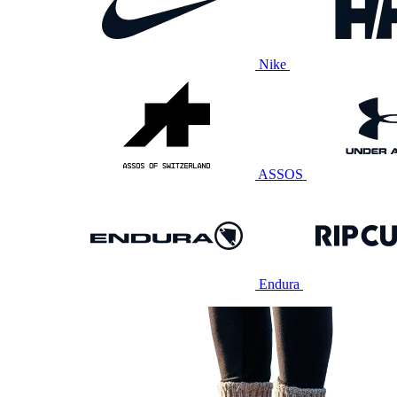
Nike
ASSOS
Endura