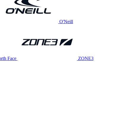
O'Neill
rth Face
ZONE3