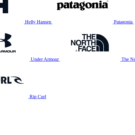
Helly Hansen
Patagonia
Under Armour
The No
Rip Curl