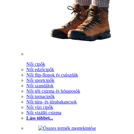
Női cipők
Női edzőcipők
Női flip-flopok és csúszdák
Női sportcipők
Női szandálok
Női téli csizma és hótaposók
Női tornacipők
Női túra- és túrabakancsok
Női vízi cipők
Női vizálló csizma
Láss többet...