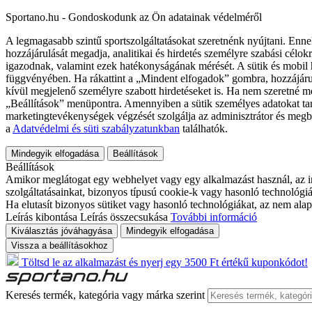
Sportano.hu - Gondoskodunk az Ön adatainak védelméről
A legmagasabb szintű sportszolgáltatásokat szeretnénk nyújtani. Enne
hozzájárulását megadja, analitikai és hirdetés személyre szabási célok
igazodnak, valamint ezek hatékonyságának mérését. A sütik és mobil 
függvényében. Ha rákattint a „Mindent elfogadok” gombra, hozzájáru
kívül megjelenő személyre szabott hirdetéseket is. Ha nem szeretné me
„Beállítások” menüpontra. Amennyiben a sütik személyes adatokat tart
marketingtevékenységek végzését szolgálja az adminisztrátor és megb
a
Adatvédelmi és süti szabályzatunkban
találhatók.
Mindegyik elfogadása
Beállítások
Beállítások
Amikor meglátogat egy webhelyet vagy egy alkalmazást használ, az in
szolgáltatásainkat, bizonyos típusú cookie-k vagy hasonló technológiák
Ha elutasít bizonyos sütiket vagy hasonló technológiákat, az nem alap
Leírás kibontása
Leírás összecsukása
További információ
Kiválasztás jóváhagyása
Mindegyik elfogadása
Vissza a beállításokhoz
Töltsd le az alkalmazást és nyerj egy 3500 Ft értékű kuponkódot!
Keresés termék, kategória vagy márka szerint