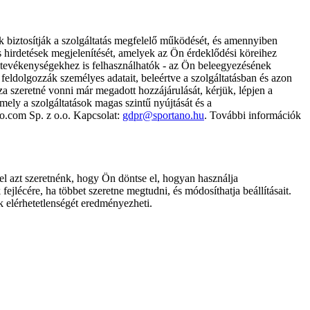
k biztosítják a szolgáltatás megfelelő működését, és amennyiben
és hirdetések megjelenítését, amelyek az Ön érdeklődési köreihez
ámtevékenységekhez is felhasználhatók - az Ön beleegyezésének
dolgozzák személyes adatait, beleértve a szolgáltatásban és azon
za szeretné vonni már megadott hozzájárulását, kérjük, lépjen a
ely a szolgáltatások magas szintű nyújtását és a
no.com Sp. z o.o. Kapcsolat:
gdpr@sportano.hu
. További információk
l azt szeretnénk, hogy Ön döntse el, hogyan használja
ejlécére, ha többet szeretne megtudni, és módosíthatja beállításait.
k elérhetetlenségét eredményezheti.