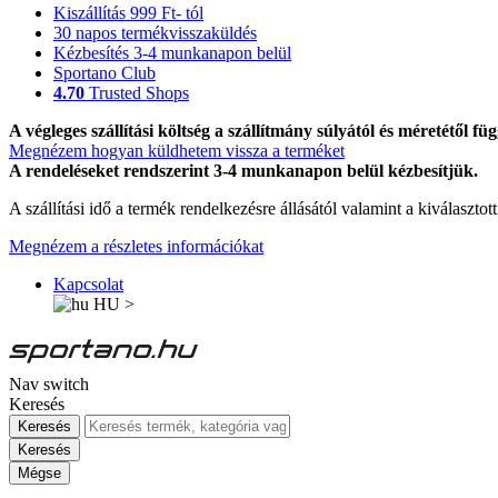
Kiszállítás 999 Ft- tól
30 napos termékvisszaküldés
Kézbesítés 3-4 munkanapon belül
Sportano Club
4.70
Trusted Shops
A végleges szállítási költség a szállítmány súlyától és méretétől füg
Megnézem hogyan küldhetem vissza a terméket
A rendeléseket rendszerint 3-4 munkanapon belül kézbesítjük.
A szállítási idő a termék rendelkezésre állásától valamint a kiválasztot
Megnézem a részletes információkat
Kapcsolat
HU
>
Nav switch
Keresés
Keresés
Keresés
Mégse