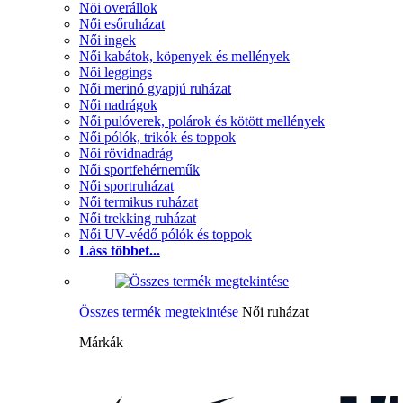
Nöi overállok
Női esőruházat
Női ingek
Női kabátok, köpenyek és mellények
Női leggings
Női merinó gyapjú ruházat
Női nadrágok
Női pulóverek, polárok és kötött mellények
Női pólók, trikók és toppok
Női rövidnadrág
Női sportfehérneműk
Női sportruházat
Női termikus ruházat
Női trekking ruházat
Női UV-védő pólók és toppok
Láss többet...
Összes termék megtekintése
Női ruházat
Márkák