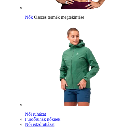
Nők
Összes termék megtekintése
Női ruházat
Fürdőruhák nőknek
Női edzőruházat