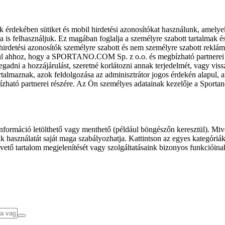
k érdekében sütiket és mobil hirdetési azonosítókat használunk, amelye
ra is felhasználjuk. Ez magában foglalja a személyre szabott tartalmak 
hirdetési azonosítók személyre szabott és nem személyre szabott rekl
l ahhoz, hogy a SPORTANO.COM Sp. z o.o. és megbízható partnerei fel
gadni a hozzájárulást, szeretné korlátozni annak terjedelmét, vagy viss
almaznak, azok feldolgozása az adminisztrátor jogos érdekén alapul, am
ízható partnerei részére. Az Ön személyes adatainak kezelője a Sporta
formáció letölthető vagy menthető (például böngészőn keresztül). Mive
 használatát saját maga szabályozhatja. Kattintson az egyes kategóriák f
vető tartalom megjelenítését vagy szolgáltatásaink bizonyos funkcióina