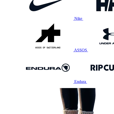
Nike
ASSOS
Endura