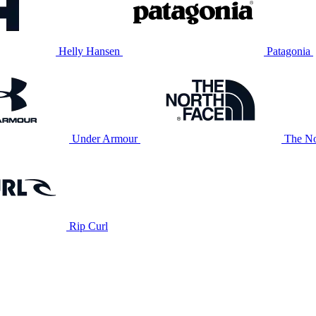
Helly Hansen
Patagonia
Under Armour
The No
Rip Curl