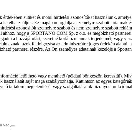
k érdekében sütiket és mobil hirdetési azonosítókat használunk, amelye
ra is felhasználjuk. Ez magában foglalja a személyre szabott tartalmak 
hirdetési azonosítók személyre szabott és nem személyre szabott rekl
l ahhoz, hogy a SPORTANO.COM Sp. z o.o. és megbízható partnerei fel
gadni a hozzájárulást, szeretné korlátozni annak terjedelmét, vagy viss
almaznak, azok feldolgozása az adminisztrátor jogos érdekén alapul, am
ízható partnerei részére. Az Ön személyes adatainak kezelője a Sporta
formáció letölthető vagy menthető (például böngészőn keresztül). Mive
 használatát saját maga szabályozhatja. Kattintson az egyes kategóriák f
vető tartalom megjelenítését vagy szolgáltatásaink bizonyos funkcióina