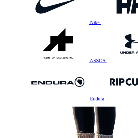
Nike
ASSOS
Endura