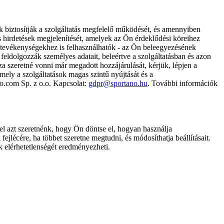
k biztosítják a szolgáltatás megfelelő működését, és amennyiben
és hirdetések megjelenítését, amelyek az Ön érdeklődési köreihez
ámtevékenységekhez is felhasználhatók - az Ön beleegyezésének
dolgozzák személyes adatait, beleértve a szolgáltatásban és azon
za szeretné vonni már megadott hozzájárulását, kérjük, lépjen a
ely a szolgáltatások magas szintű nyújtását és a
no.com Sp. z o.o. Kapcsolat:
gdpr@sportano.hu
. További információk
l azt szeretnénk, hogy Ön döntse el, hogyan használja
ejlécére, ha többet szeretne megtudni, és módosíthatja beállításait.
k elérhetetlenségét eredményezheti.