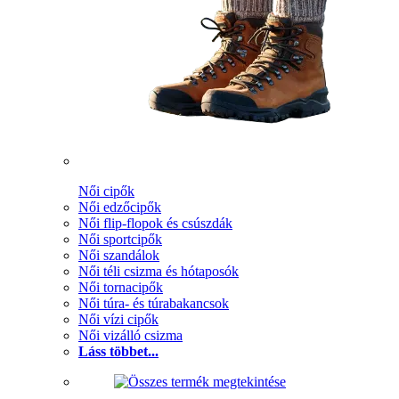
Női cipők
Női edzőcipők
Női flip-flopok és csúszdák
Női sportcipők
Női szandálok
Női téli csizma és hótaposók
Női tornacipők
Női túra- és túrabakancsok
Női vízi cipők
Női vizálló csizma
Láss többet...