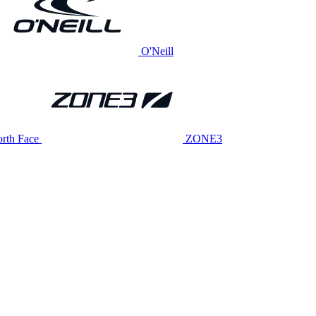
O'Neill
rth Face
ZONE3