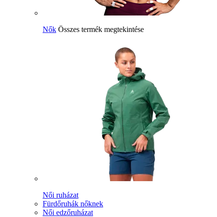
Nők
Összes termék megtekintése
Női ruházat
Fürdőruhák nőknek
Női edzőruházat