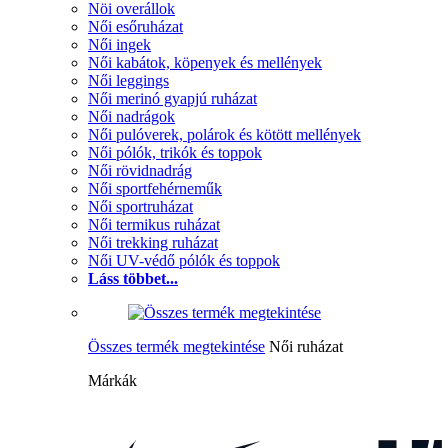
Nöi overállok
Női esőruházat
Női ingek
Női kabátok, köpenyek és mellények
Női leggings
Női merinó gyapjú ruházat
Női nadrágok
Női pulóverek, polárok és kötött mellények
Női pólók, trikók és toppok
Női rövidnadrág
Női sportfehérneműk
Női sportruházat
Női termikus ruházat
Női trekking ruházat
Női UV-védő pólók és toppok
Láss többet...
Összes termék megtekintése
Női ruházat
Márkák