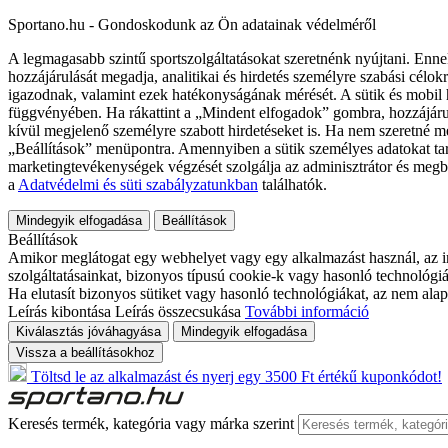
Sportano.hu - Gondoskodunk az Ön adatainak védelméről
A legmagasabb szintű sportszolgáltatásokat szeretnénk nyújtani. Enne
hozzájárulását megadja, analitikai és hirdetés személyre szabási célok
igazodnak, valamint ezek hatékonyságának mérését. A sütik és mobil 
függvényében. Ha rákattint a „Mindent elfogadok” gombra, hozzájáru
kívül megjelenő személyre szabott hirdetéseket is. Ha nem szeretné me
„Beállítások” menüpontra. Amennyiben a sütik személyes adatokat tart
marketingtevékenységek végzését szolgálja az adminisztrátor és megb
a
Adatvédelmi és süti szabályzatunkban
találhatók.
Mindegyik elfogadása
Beállítások
Beállítások
Amikor meglátogat egy webhelyet vagy egy alkalmazást használ, az in
szolgáltatásainkat, bizonyos típusú cookie-k vagy hasonló technológiák
Ha elutasít bizonyos sütiket vagy hasonló technológiákat, az nem alap
Leírás kibontása
Leírás összecsukása
További információ
Kiválasztás jóváhagyása
Mindegyik elfogadása
Vissza a beállításokhoz
Töltsd le az alkalmazást és nyerj egy 3500 Ft értékű kuponkódot!
Keresés termék, kategória vagy márka szerint