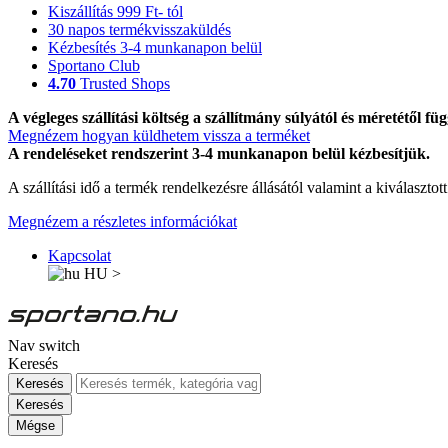
Kiszállítás 999 Ft- tól
30 napos termékvisszaküldés
Kézbesítés 3-4 munkanapon belül
Sportano Club
4.70
Trusted Shops
A végleges szállítási költség a szállítmány súlyától és méretétől füg
Megnézem hogyan küldhetem vissza a terméket
A rendeléseket rendszerint 3-4 munkanapon belül kézbesítjük.
A szállítási idő a termék rendelkezésre állásától valamint a kiválasztot
Megnézem a részletes információkat
Kapcsolat
HU
>
Nav switch
Keresés
Keresés
Keresés
Mégse