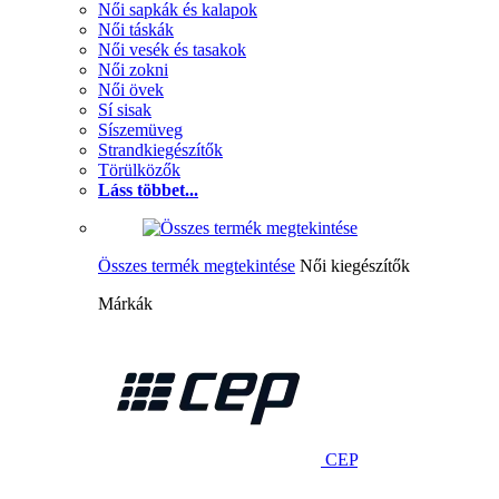
Női sapkák és kalapok
Női táskák
Női vesék és tasakok
Női zokni
Női övek
Sí sisak
Síszemüveg
Strandkiegészítők
Törülközők
Láss többet...
Összes termék megtekintése
Női kiegészítők
Márkák
CEP