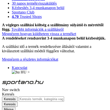
30 napos termékvisszaküldés
Kézbesítés 3-4 munkanapon belül
Sportano Club
4.70
Trusted Shops
A végleges szállítási költség a szállítmány súlyától és méretétől
függ.
További információk a szállításról
Megnézem hogyan küldhetem vissza a terméket
A rendeléseket rendszerint 3-4 munkanapon belül kézbesítjük.
A szállítási idő a termék rendelkezésre állásától valamint a
kiválasztott szállítási módtól függően változhat.
Megnézem a részletes információkat
Kapcsolat
HU
>
Nav switch
Keresés
Keresés
Keresés
Mégse