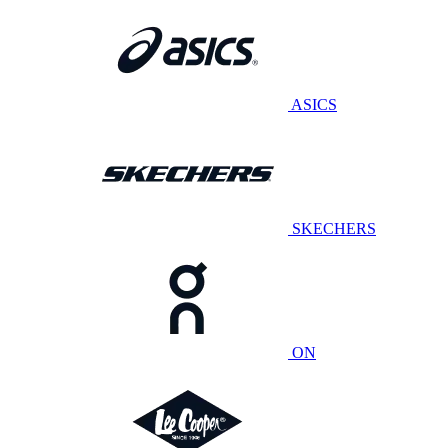
ASICS
SKECHERS
ON