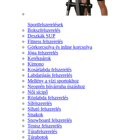
Sportfelszerelések
Bokszfelszerelés
Deszkák SUP
Fitness felszerelés
Görkorcsolya és inline korcsolya
Jóga felszerelés
Kerékpárok
Kimono
Kosárlabda felszerelés
Labdarúgás felszerelés
Mellény a vízi sportokhoz
Neoprén búvárruha úszáshoz
Női sícipő
Röplabda felszerelés
Sífelszerelés
Sífutó felszerelés
Sisakok
Snowboard felszerelés
Tenisz felszerelés
Túrafelszerelés
Túrabotok