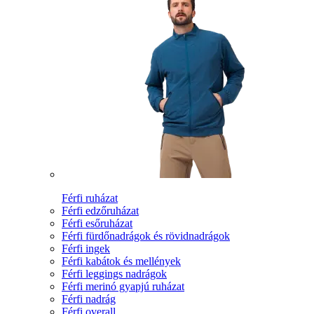
Férfi ruházat
Férfi edzőruházat
Férfi esőruházat
Férfi fürdőnadrágok és rövidnadrágok
Férfi ingek
Férfi kabátok és mellények
Férfi leggings nadrágok
Férfi merinó gyapjú ruházat
Férfi nadrág
Férfi overall