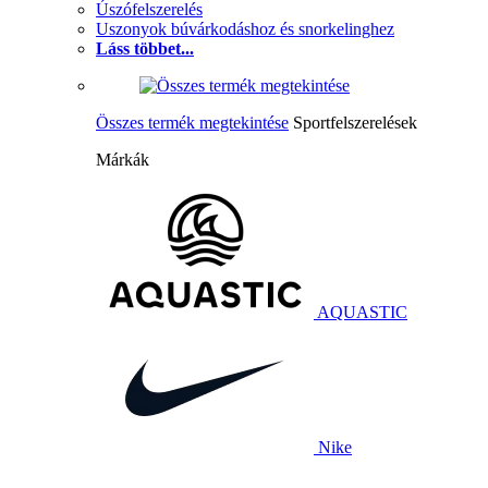
Úszófelszerelés
Uszonyok búvárkodáshoz és snorkelinghez
Láss többet...
Összes termék megtekintése
Sportfelszerelések
Márkák
AQUASTIC
Nike