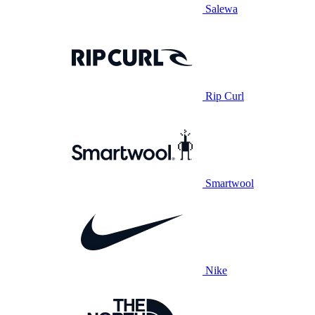
Salewa
Rip Curl
Smartwool
Nike