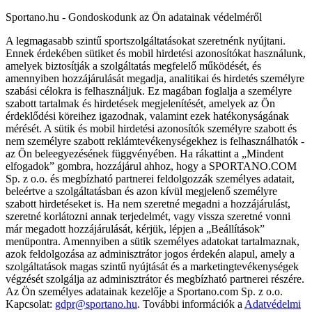
Sportano.hu - Gondoskodunk az Ön adatainak védelméről
A legmagasabb szintű sportszolgáltatásokat szeretnénk nyújtani.
Ennek érdekében sütiket és mobil hirdetési azonosítókat használunk,
amelyek biztosítják a szolgáltatás megfelelő működését, és
amennyiben hozzájárulását megadja, analitikai és hirdetés személyre
szabási célokra is felhasználjuk. Ez magában foglalja a személyre
szabott tartalmak és hirdetések megjelenítését, amelyek az Ön
érdeklődési köreihez igazodnak, valamint ezek hatékonyságának
mérését. A sütik és mobil hirdetési azonosítók személyre szabott és
nem személyre szabott reklámtevékenységekhez is felhasználhatók -
az Ön beleegyezésének függvényében. Ha rákattint a „Mindent
elfogadok” gombra, hozzájárul ahhoz, hogy a SPORTANO.COM
Sp. z o.o. és megbízható partnerei feldolgozzák személyes adatait,
beleértve a szolgáltatásban és azon kívül megjelenő személyre
szabott hirdetéseket is. Ha nem szeretné megadni a hozzájárulást,
szeretné korlátozni annak terjedelmét, vagy vissza szeretné vonni
már megadott hozzájárulását, kérjük, lépjen a „Beállítások”
menüpontra. Amennyiben a sütik személyes adatokat tartalmaznak,
azok feldolgozása az adminisztrátor jogos érdekén alapul, amely a
szolgáltatások magas szintű nyújtását és a marketingtevékenységek
végzését szolgálja az adminisztrátor és megbízható partnerei részére.
Az Ön személyes adatainak kezelője a Sportano.com Sp. z o.o.
Kapcsolat:
gdpr@sportano.hu
. További információk a
Adatvédelmi