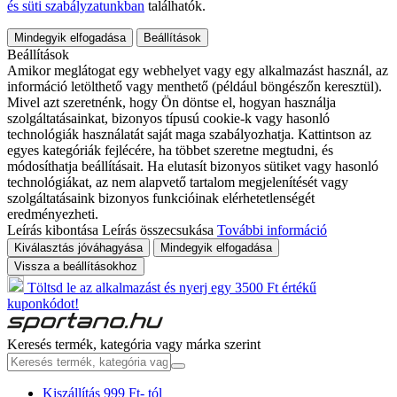
és süti szabályzatunkban
találhatók.
Mindegyik elfogadása
Beállítások
Beállítások
Amikor meglátogat egy webhelyet vagy egy alkalmazást használ, az
információ letölthető vagy menthető (például böngészőn keresztül).
Mivel azt szeretnénk, hogy Ön döntse el, hogyan használja
szolgáltatásainkat, bizonyos típusú cookie-k vagy hasonló
technológiák használatát saját maga szabályozhatja. Kattintson az
egyes kategóriák fejlécére, ha többet szeretne megtudni, és
módosíthatja beállításait. Ha elutasít bizonyos sütiket vagy hasonló
technológiákat, az nem alapvető tartalom megjelenítését vagy
szolgáltatásaink bizonyos funkcióinak elérhetetlenségét
eredményezheti.
Leírás kibontása
Leírás összecsukása
További információ
Kiválasztás jóváhagyása
Mindegyik elfogadása
Vissza a beállításokhoz
Töltsd le az alkalmazást és nyerj egy 3500 Ft értékű
kuponkódot!
Keresés termék, kategória vagy márka szerint
Kiszállítás 999 Ft- tól