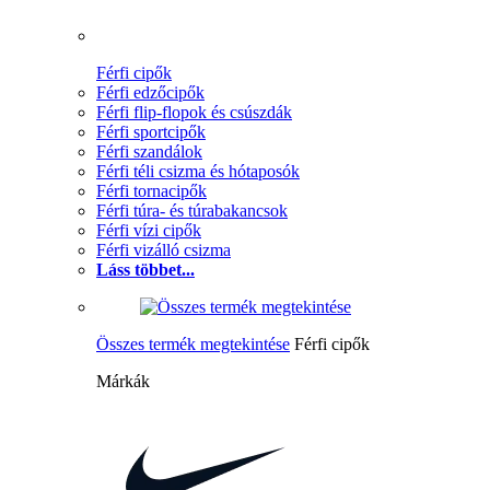
Férfi cipők
Férfi edzőcipők
Férfi flip-flopok és csúszdák
Férfi sportcipők
Férfi szandálok
Férfi téli csizma és hótaposók
Férfi tornacipők
Férfi túra- és túrabakancsok
Férfi vízi cipők
Férfi vizálló csizma
Láss többet...
Összes termék megtekintése
Férfi cipők
Márkák