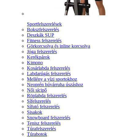
Sportfelszerelések
Bokszfelszerelés
Deszkák SUP
Fitness felszerelés
Görkorcsolya és inline korcsolya
Jóga felszerelés
Kerékpárok
Kimono
Kosárlabda felszerelés
Labdarúgás felszerelés
Mellény a vízi sportokhoz
Neoprén búvárruha úszáshoz
Női sícipő
Röplabda felszerelés
Sífelszerelés
Sífutó felszerelés
Sisakok
Snowboard felszerelés
Tenisz felszerelés
Túrafelszerelés
Túrabotok