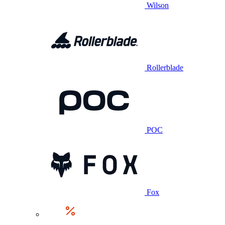
Wilson
Rollerblade
POC
Fox