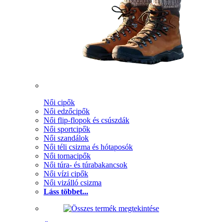
Női cipők
Női edzőcipők
Női flip-flopok és csúszdák
Női sportcipők
Női szandálok
Női téli csizma és hótaposók
Női tornacipők
Női túra- és túrabakancsok
Női vízi cipők
Női vizálló csizma
Láss többet...