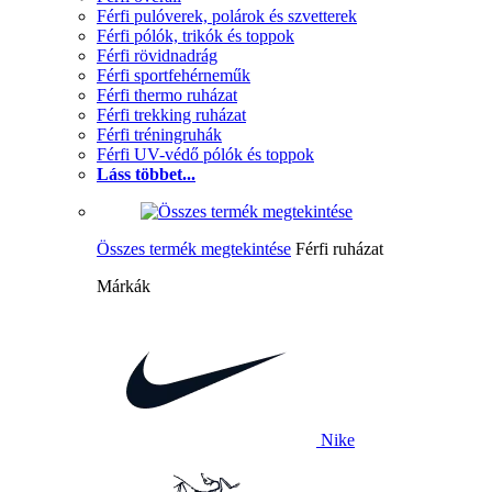
Férfi pulóverek, polárok és szvetterek
Férfi pólók, trikók és toppok
Férfi rövidnadrág
Férfi sportfehérneműk
Férfi thermo ruházat
Férfi trekking ruházat
Férfi tréningruhák
Férfi UV-védő pólók és toppok
Láss többet...
Összes termék megtekintése
Férfi ruházat
Márkák
Nike