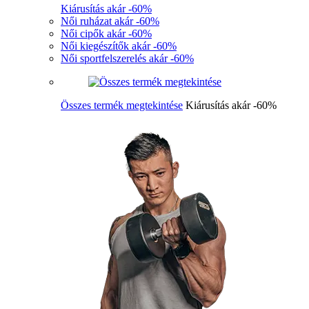
Kiárusítás akár -60%
Női ruházat akár -60%
Női cipők akár -60%
Női kiegészítők akár -60%
Női sportfelszerelés akár -60%
Összes termék megtekintése
Kiárusítás akár -60%