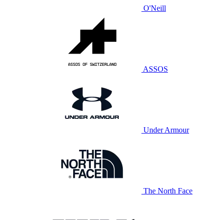
O'Neill
ASSOS
Under Armour
The North Face