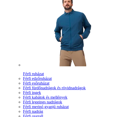
Férfi ruházat
Férfi edzőruházat
Férfi esőruházat
Férfi fürdőnadrágok és rövidnadrágok
Férfi ingek
Férfi kabátok és mellények
Férfi leggings nadrágok
Férfi merinó gyapjú ruházat
Férfi nadrág
Férfi overall