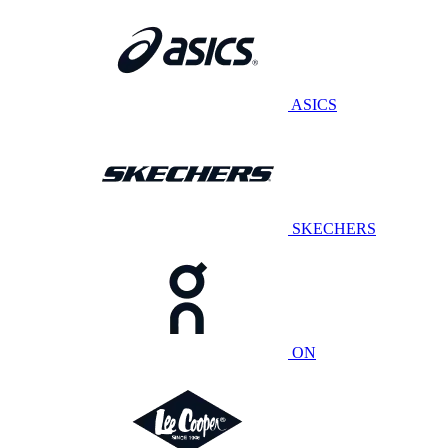
ASICS
SKECHERS
ON