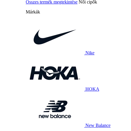
Összes termék megtekintése
Női cipők
Márkák
Nike
HOKA
New Balance