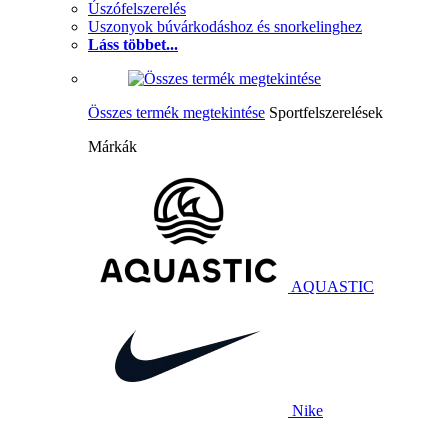
Úszófelszerelés
Uszonyok búvárkodáshoz és snorkelinghez
Láss többet...
Összes termék megtekintése
Sportfelszerelések
Márkák
AQUASTIC
Nike