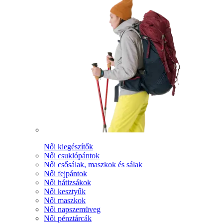
Női kiegészítők
Női csuklópántok
Női csősálak, maszkok és sálak
Női fejpántok
Női hátizsákok
Női kesztyűk
Női maszkok
Női napszemüveg
Női pénztárcák