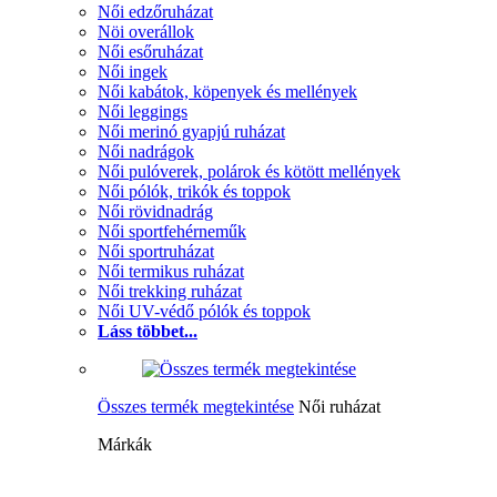
Női edzőruházat
Nöi overállok
Női esőruházat
Női ingek
Női kabátok, köpenyek és mellények
Női leggings
Női merinó gyapjú ruházat
Női nadrágok
Női pulóverek, polárok és kötött mellények
Női pólók, trikók és toppok
Női rövidnadrág
Női sportfehérneműk
Női sportruházat
Női termikus ruházat
Női trekking ruházat
Női UV-védő pólók és toppok
Láss többet...
Összes termék megtekintése
Női ruházat
Márkák