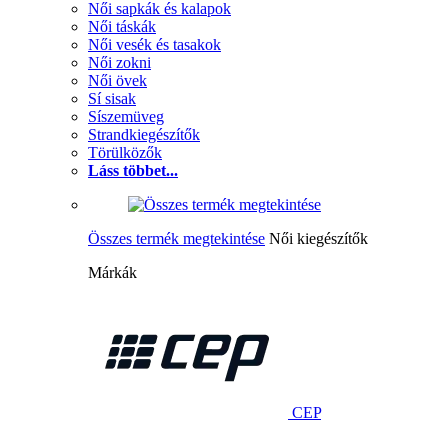
Női sapkák és kalapok
Női táskák
Női vesék és tasakok
Női zokni
Női övek
Sí sisak
Síszemüveg
Strandkiegészítők
Törülközők
Láss többet...
Összes termék megtekintése
Női kiegészítők
Márkák
CEP