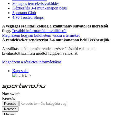
30 napos termékvisszaküldés
Kézbesítés 3-4 munkanapon belül
Sportano Club
4.70
Trusted Shops
A végleges szállítási költség a szállítmány súlyától és méretétől
függ.
További információk a szállításról
Megnézem hogyan küldhetem vissza a terméket
A rendeléseket rendszerint 3-4 munkanapon belül kézbesítjük.
A szállítási idő a termék rendelkezésre állásától valamint a
kiválasztott szállítási módtól függően változhat.
Megnézem a részletes információkat
Kapcsolat
HU
>
Nav switch
Keresés
Keresés
Keresés
Mégse