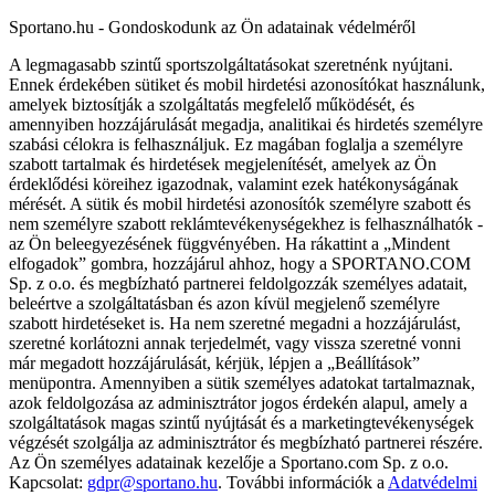
Sportano.hu - Gondoskodunk az Ön adatainak védelméről
A legmagasabb szintű sportszolgáltatásokat szeretnénk nyújtani.
Ennek érdekében sütiket és mobil hirdetési azonosítókat használunk,
amelyek biztosítják a szolgáltatás megfelelő működését, és
amennyiben hozzájárulását megadja, analitikai és hirdetés személyre
szabási célokra is felhasználjuk. Ez magában foglalja a személyre
szabott tartalmak és hirdetések megjelenítését, amelyek az Ön
érdeklődési köreihez igazodnak, valamint ezek hatékonyságának
mérését. A sütik és mobil hirdetési azonosítók személyre szabott és
nem személyre szabott reklámtevékenységekhez is felhasználhatók -
az Ön beleegyezésének függvényében. Ha rákattint a „Mindent
elfogadok” gombra, hozzájárul ahhoz, hogy a SPORTANO.COM
Sp. z o.o. és megbízható partnerei feldolgozzák személyes adatait,
beleértve a szolgáltatásban és azon kívül megjelenő személyre
szabott hirdetéseket is. Ha nem szeretné megadni a hozzájárulást,
szeretné korlátozni annak terjedelmét, vagy vissza szeretné vonni
már megadott hozzájárulását, kérjük, lépjen a „Beállítások”
menüpontra. Amennyiben a sütik személyes adatokat tartalmaznak,
azok feldolgozása az adminisztrátor jogos érdekén alapul, amely a
szolgáltatások magas szintű nyújtását és a marketingtevékenységek
végzését szolgálja az adminisztrátor és megbízható partnerei részére.
Az Ön személyes adatainak kezelője a Sportano.com Sp. z o.o.
Kapcsolat:
gdpr@sportano.hu
. További információk a
Adatvédelmi