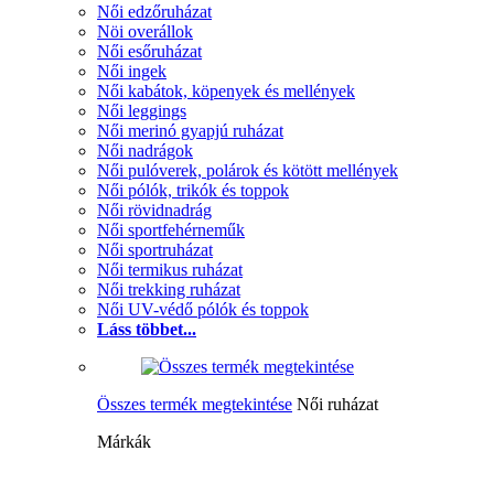
Női edzőruházat
Nöi overállok
Női esőruházat
Női ingek
Női kabátok, köpenyek és mellények
Női leggings
Női merinó gyapjú ruházat
Női nadrágok
Női pulóverek, polárok és kötött mellények
Női pólók, trikók és toppok
Női rövidnadrág
Női sportfehérneműk
Női sportruházat
Női termikus ruházat
Női trekking ruházat
Női UV-védő pólók és toppok
Láss többet...
Összes termék megtekintése
Női ruházat
Márkák