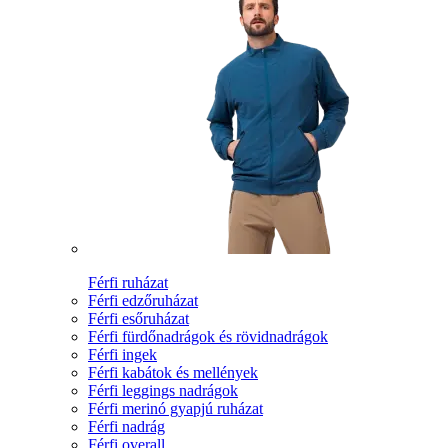
Férfi ruházat
Férfi edzőruházat
Férfi esőruházat
Férfi fürdőnadrágok és rövidnadrágok
Férfi ingek
Férfi kabátok és mellények
Férfi leggings nadrágok
Férfi merinó gyapjú ruházat
Férfi nadrág
Férfi overall