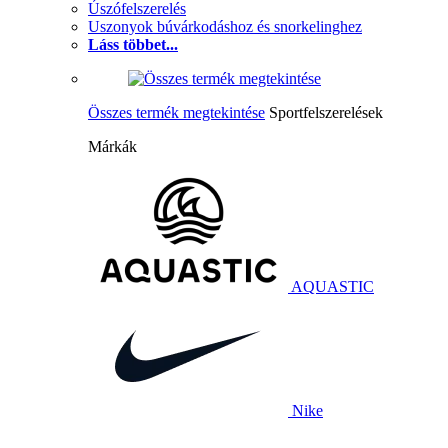
Úszófelszerelés
Uszonyok búvárkodáshoz és snorkelinghez
Láss többet...
Összes termék megtekintése
Sportfelszerelések
Márkák
AQUASTIC
Nike