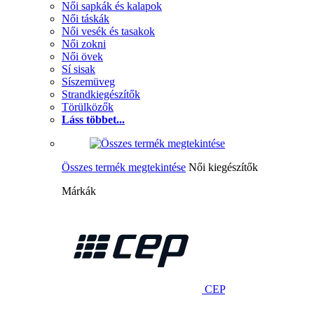
Női sapkák és kalapok
Női táskák
Női vesék és tasakok
Női zokni
Női övek
Sí sisak
Síszemüveg
Strandkiegészítők
Törülközők
Láss többet...
Összes termék megtekintése
Női kiegészítők
Márkák
CEP