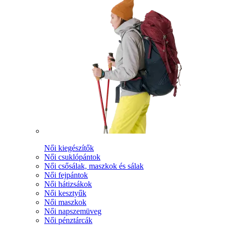
Női kiegészítők
Női csuklópántok
Női csősálak, maszkok és sálak
Női fejpántok
Női hátizsákok
Női kesztyűk
Női maszkok
Női napszemüveg
Női pénztárcák