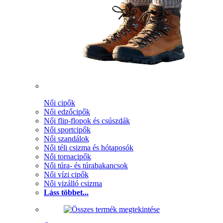
Női cipők
Női edzőcipők
Női flip-flopok és csúszdák
Női sportcipők
Női szandálok
Női téli csizma és hótaposók
Női tornacipők
Női túra- és túrabakancsok
Női vízi cipők
Női vizálló csizma
Láss többet...