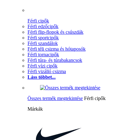
Férfi cipők
Férfi edzőcipők
Férfi flip-flopok és csúszdák
Férfi sportcipők
Férfi szandálok
Férfi téli csizma és hótaposók
Férfi tornacipők
Férfi túra- és túrabakancsok
Férfi vízi cipők
Férfi vizálló csizma
Láss többet...
Összes termék megtekintése
Férfi cipők
Márkák