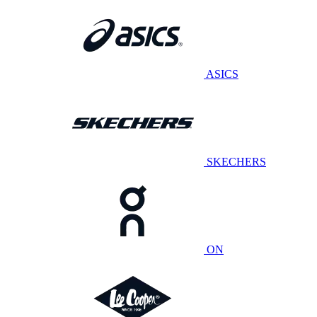
ASICS
SKECHERS
ON