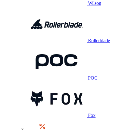
Wilson
Rollerblade
POC
Fox