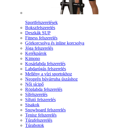
Sportfelszerelések
Bokszfelszerelés
Deszkák SUP
Fitness felszerelés
Görkorcsolya és inline korcsolya
Jóga felszerelés
Kerékpárok
Kimono
Kosárlabda felszerelés
Labdarúgás felszerelés
Mellény a vízi sportokhoz
Neoprén búvárruha úszáshoz
Női sícipő
Röplabda felszerelés
Sífelszerelés
Sífutó felszerelés
Sisakok
Snowboard felszerelés
Tenisz felszerelés
Túrafelszerelés
Túrabotok