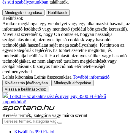
és süti szabályzatunkban
találhatók.
Mindegyik elfogadása
Beállítások
Beállítások
Amikor meglátogat egy webhelyet vagy egy alkalmazást használ, az
információ letölthető vagy menthető (például böngészőn keresztül).
Mivel azt szeretnénk, hogy Ön döntse el, hogyan használja
szolgáltatásainkat, bizonyos típusú cookie-k vagy hasonló
technológiák használatát saját maga szabályozhatja. Kattintson az
egyes kategóriák fejlécére, ha többet szeretne megtudni, és
módosíthatja beállításait. Ha elutasít bizonyos sütiket vagy hasonló
technológiákat, az nem alapvető tartalom megjelenítését vagy
szolgáltatásaink bizonyos funkcióinak elérhetetlenségét
eredményezheti.
Leírás kibontása
Leírás összecsukása
További információ
Kiválasztás jóváhagyása
Mindegyik elfogadása
Vissza a beállításokhoz
Töltsd le az alkalmazást és nyerj egy 3500 Ft értékű
kuponkódot!
Keresés termék, kategória vagy márka szerint
Kiszállítás 999 Ft- tól