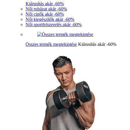
Kiárusítás akár -60%
Női ruházat akár -60%
Női cipők akár -60%
Női kiegészítők akár -60%
Női sportfelszerelés akár -60%
Összes termék megtekintése
Kiárusítás akár -60%