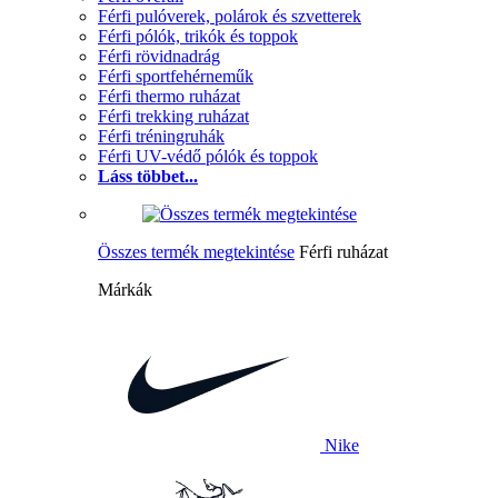
Férfi pulóverek, polárok és szvetterek
Férfi pólók, trikók és toppok
Férfi rövidnadrág
Férfi sportfehérneműk
Férfi thermo ruházat
Férfi trekking ruházat
Férfi tréningruhák
Férfi UV-védő pólók és toppok
Láss többet...
Összes termék megtekintése
Férfi ruházat
Márkák
Nike