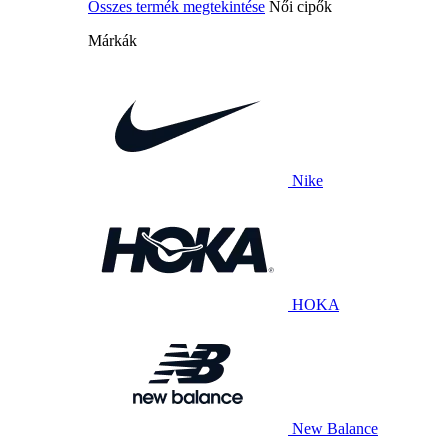
Összes termék megtekintése
Női cipők
Márkák
Nike
HOKA
New Balance