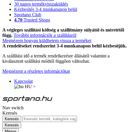
30 napos termékvisszaküldés
Kézbesítés 3-4 munkanapon belül
Sportano Club
4.70
Trusted Shops
A végleges szállítási költség a szállítmány súlyától és méretétől
függ.
További információk a szállításról
Megnézem hogyan küldhetem vissza a terméket
A rendeléseket rendszerint 3-4 munkanapon belül kézbesítjük.
A szállítási idő a termék rendelkezésre állásától valamint a
kiválasztott szállítási módtól függően változhat.
Megnézem a részletes információkat
Kapcsolat
HU
>
Nav switch
Keresés
Keresés
Keresés
Mégse