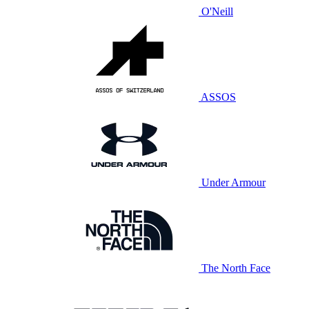
O'Neill
ASSOS
Under Armour
The North Face