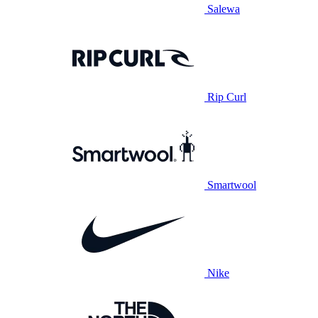
Salewa
Rip Curl
Smartwool
Nike