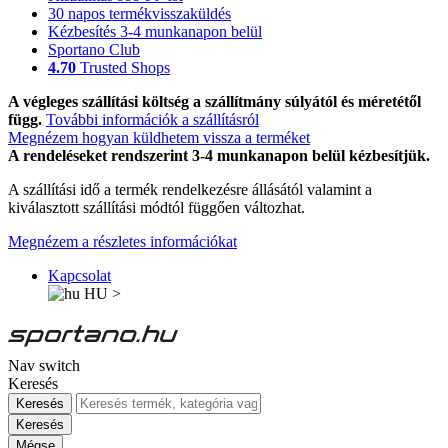
30 napos termékvisszaküldés
Kézbesítés 3-4 munkanapon belül
Sportano Club
4.70
Trusted Shops
A végleges szállítási költség a szállítmány súlyától és méretétől
függ.
További információk a szállításról
Megnézem hogyan küldhetem vissza a terméket
A rendeléseket rendszerint 3-4 munkanapon belül kézbesítjük.
A szállítási idő a termék rendelkezésre állásától valamint a
kiválasztott szállítási módtól függően változhat.
Megnézem a részletes információkat
Kapcsolat
HU
>
Nav switch
Keresés
Keresés
Keresés
Mégse