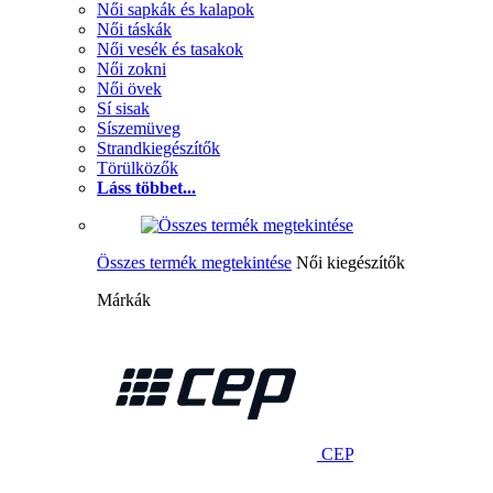
Női sapkák és kalapok
Női táskák
Női vesék és tasakok
Női zokni
Női övek
Sí sisak
Síszemüveg
Strandkiegészítők
Törülközők
Láss többet...
Összes termék megtekintése
Női kiegészítők
Márkák
CEP