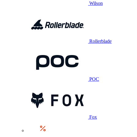
Wilson
Rollerblade
POC
Fox