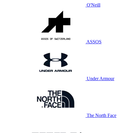
O'Neill
ASSOS
Under Armour
The North Face