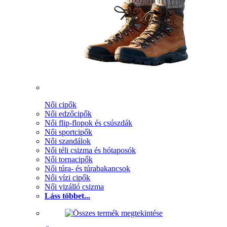
Női cipők
Női edzőcipők
Női flip-flopok és csúszdák
Női sportcipők
Női szandálok
Női téli csizma és hótaposók
Női tornacipők
Női túra- és túrabakancsok
Női vízi cipők
Női vizálló csizma
Láss többet...