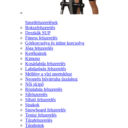
Sportfelszerelések
Bokszfelszerelés
Deszkák SUP
Fitness felszerelés
Görkorcsolya és inline korcsolya
Jóga felszerelés
Kerékpárok
Kimono
Kosárlabda felszerelés
Labdarúgás felszerelés
Mellény a vízi sportokhoz
Neoprén búvárruha úszáshoz
Női sícipő
Röplabda felszerelés
Sífelszerelés
Sífutó felszerelés
Sisakok
Snowboard felszerelés
Tenisz felszerelés
Túrafelszerelés
Túrabotok