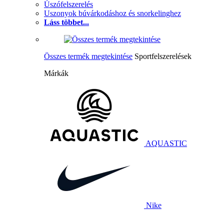
Úszófelszerelés
Uszonyok búvárkodáshoz és snorkelinghez
Láss többet...
Összes termék megtekintése
Sportfelszerelések
Márkák
AQUASTIC
Nike