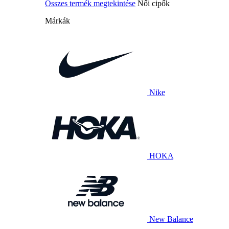
Összes termék megtekintése
Női cipők
Márkák
Nike
HOKA
New Balance