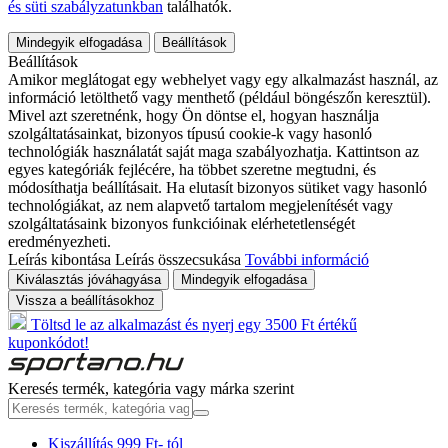
és süti szabályzatunkban
találhatók.
Mindegyik elfogadása
Beállítások
Beállítások
Amikor meglátogat egy webhelyet vagy egy alkalmazást használ, az
információ letölthető vagy menthető (például böngészőn keresztül).
Mivel azt szeretnénk, hogy Ön döntse el, hogyan használja
szolgáltatásainkat, bizonyos típusú cookie-k vagy hasonló
technológiák használatát saját maga szabályozhatja. Kattintson az
egyes kategóriák fejlécére, ha többet szeretne megtudni, és
módosíthatja beállításait. Ha elutasít bizonyos sütiket vagy hasonló
technológiákat, az nem alapvető tartalom megjelenítését vagy
szolgáltatásaink bizonyos funkcióinak elérhetetlenségét
eredményezheti.
Leírás kibontása
Leírás összecsukása
További információ
Kiválasztás jóváhagyása
Mindegyik elfogadása
Vissza a beállításokhoz
Töltsd le az alkalmazást és nyerj egy 3500 Ft értékű
kuponkódot!
Keresés termék, kategória vagy márka szerint
Kiszállítás 999 Ft- tól