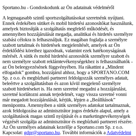
Sportano.hu - Gondoskodunk az Ön adatainak védelméről
A legmagasabb szintű sportszolgáltatásokat szeretnénk nyújtani.
Ennek érdekében sütiket és mobil hirdetési azonosítókat használunk,
amelyek biztosítják a szolgáltatás megfelelő működését, és
amennyiben hozzájárulását megadja, analitikai és hirdetés személyre
szabási célokra is felhasználjuk. Ez magában foglalja a személyre
szabott tartalmak és hirdetések megjelenítését, amelyek az Ön
érdeklődési köreihez igazodnak, valamint ezek hatékonyságának
mérését. A sütik és mobil hirdetési azonosítók személyre szabott és
nem személyre szabott reklámtevékenységekhez is felhasználhatók -
az Ön beleegyezésének függvényében. Ha rákattint a „Mindent
elfogadok” gombra, hozzájárul ahhoz, hogy a SPORTANO.COM
Sp. z o.o. és megbízható partnerei feldolgozzák személyes adatait,
beleértve a szolgáltatásban és azon kívül megjelenő személyre
szabott hirdetéseket is. Ha nem szeretné megadni a hozzájárulást,
szeretné korlátozni annak terjedelmét, vagy vissza szeretné vonni
már megadott hozzájárulását, kérjük, lépjen a „Beállítások”
menüpontra. Amennyiben a sütik személyes adatokat tartalmaznak,
azok feldolgozása az adminisztrátor jogos érdekén alapul, amely a
szolgáltatások magas szintű nyújtását és a marketingtevékenységek
végzését szolgálja az adminisztrátor és megbízható partnerei részére.
Az Ön személyes adatainak kezelője a Sportano.com Sp. z o.o.
Kapcsolat:
gdpr@sportano.hu
. További információk a
Adatvédelmi