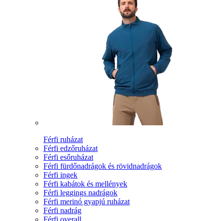
Férfi ruházat
Férfi edzőruházat
Férfi esőruházat
Férfi fürdőnadrágok és rövidnadrágok
Férfi ingek
Férfi kabátok és mellények
Férfi leggings nadrágok
Férfi merinó gyapjú ruházat
Férfi nadrág
Férfi overall