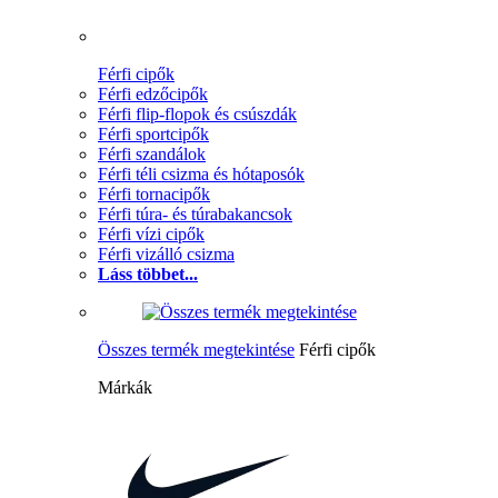
Férfi cipők
Férfi edzőcipők
Férfi flip-flopok és csúszdák
Férfi sportcipők
Férfi szandálok
Férfi téli csizma és hótaposók
Férfi tornacipők
Férfi túra- és túrabakancsok
Férfi vízi cipők
Férfi vizálló csizma
Láss többet...
Összes termék megtekintése
Férfi cipők
Márkák