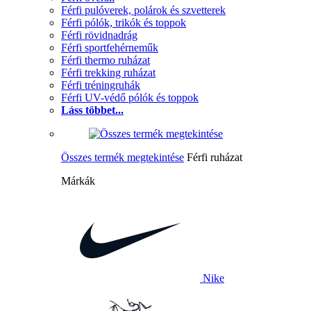
Férfi pulóverek, polárok és szvetterek
Férfi pólók, trikók és toppok
Férfi rövidnadrág
Férfi sportfehérneműk
Férfi thermo ruházat
Férfi trekking ruházat
Férfi tréningruhák
Férfi UV-védő pólók és toppok
Láss többet...
Összes termék megtekintése
Férfi ruházat
Márkák
Nike