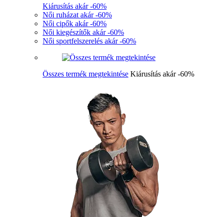
Kiárusítás akár -60%
Női ruházat akár -60%
Női cipők akár -60%
Női kiegészítők akár -60%
Női sportfelszerelés akár -60%
Összes termék megtekintése
Kiárusítás akár -60%