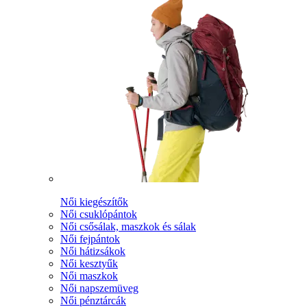
Női kiegészítők
Női csuklópántok
Női csősálak, maszkok és sálak
Női fejpántok
Női hátizsákok
Női kesztyűk
Női maszkok
Női napszemüveg
Női pénztárcák