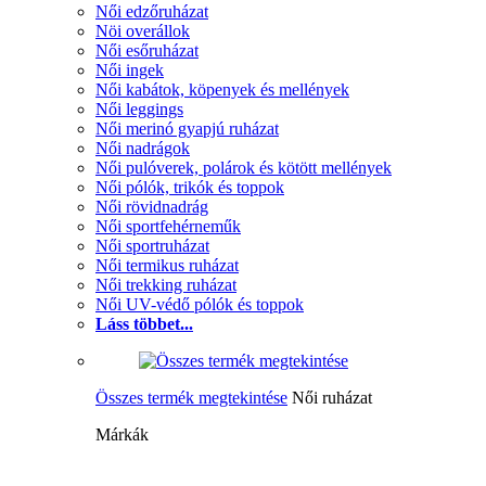
Női edzőruházat
Nöi overállok
Női esőruházat
Női ingek
Női kabátok, köpenyek és mellények
Női leggings
Női merinó gyapjú ruházat
Női nadrágok
Női pulóverek, polárok és kötött mellények
Női pólók, trikók és toppok
Női rövidnadrág
Női sportfehérneműk
Női sportruházat
Női termikus ruházat
Női trekking ruházat
Női UV-védő pólók és toppok
Láss többet...
Összes termék megtekintése
Női ruházat
Márkák