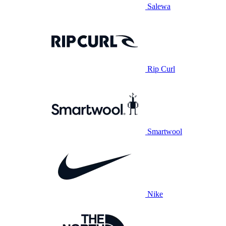
Salewa
Rip Curl
Smartwool
Nike