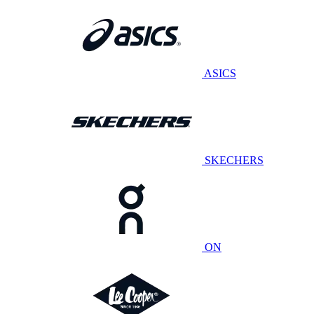
ASICS
SKECHERS
ON