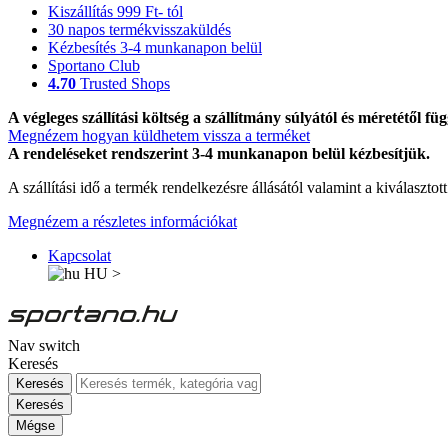
Kiszállítás 999 Ft- tól
30 napos termékvisszaküldés
Kézbesítés 3-4 munkanapon belül
Sportano Club
4.70
Trusted Shops
A végleges szállítási költség a szállítmány súlyától és méretétől füg
Megnézem hogyan küldhetem vissza a terméket
A rendeléseket rendszerint 3-4 munkanapon belül kézbesítjük.
A szállítási idő a termék rendelkezésre állásától valamint a kiválasztot
Megnézem a részletes információkat
Kapcsolat
HU
>
Nav switch
Keresés
Keresés
Keresés
Mégse