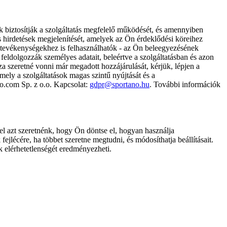
k biztosítják a szolgáltatás megfelelő működését, és amennyiben
és hirdetések megjelenítését, amelyek az Ön érdeklődési köreihez
ámtevékenységekhez is felhasználhatók - az Ön beleegyezésének
dolgozzák személyes adatait, beleértve a szolgáltatásban és azon
za szeretné vonni már megadott hozzájárulását, kérjük, lépjen a
ely a szolgáltatások magas szintű nyújtását és a
no.com Sp. z o.o. Kapcsolat:
gdpr@sportano.hu
. További információk
l azt szeretnénk, hogy Ön döntse el, hogyan használja
ejlécére, ha többet szeretne megtudni, és módosíthatja beállításait.
k elérhetetlenségét eredményezheti.