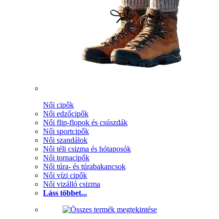
Női cipők
Női edzőcipők
Női flip-flopok és csúszdák
Női sportcipők
Női szandálok
Női téli csizma és hótaposók
Női tornacipők
Női túra- és túrabakancsok
Női vízi cipők
Női vizálló csizma
Láss többet...