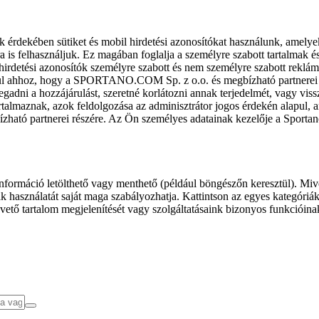
k érdekében sütiket és mobil hirdetési azonosítókat használunk, amelye
ra is felhasználjuk. Ez magában foglalja a személyre szabott tartalmak 
hirdetési azonosítók személyre szabott és nem személyre szabott rekl
l ahhoz, hogy a SPORTANO.COM Sp. z o.o. és megbízható partnerei fel
gadni a hozzájárulást, szeretné korlátozni annak terjedelmét, vagy viss
almaznak, azok feldolgozása az adminisztrátor jogos érdekén alapul, am
ízható partnerei részére. Az Ön személyes adatainak kezelője a Sporta
formáció letölthető vagy menthető (például böngészőn keresztül). Mive
 használatát saját maga szabályozhatja. Kattintson az egyes kategóriák f
vető tartalom megjelenítését vagy szolgáltatásaink bizonyos funkcióina