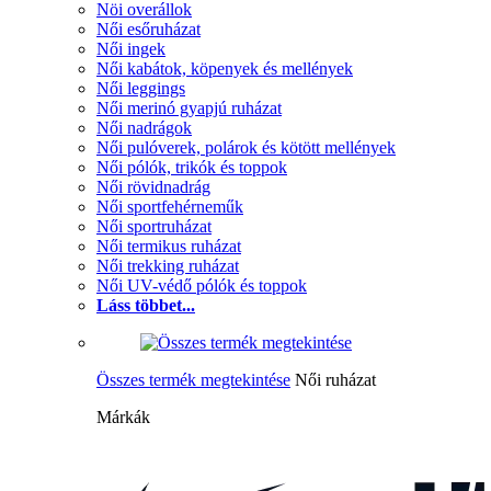
Nöi overállok
Női esőruházat
Női ingek
Női kabátok, köpenyek és mellények
Női leggings
Női merinó gyapjú ruházat
Női nadrágok
Női pulóverek, polárok és kötött mellények
Női pólók, trikók és toppok
Női rövidnadrág
Női sportfehérneműk
Női sportruházat
Női termikus ruházat
Női trekking ruházat
Női UV-védő pólók és toppok
Láss többet...
Összes termék megtekintése
Női ruházat
Márkák