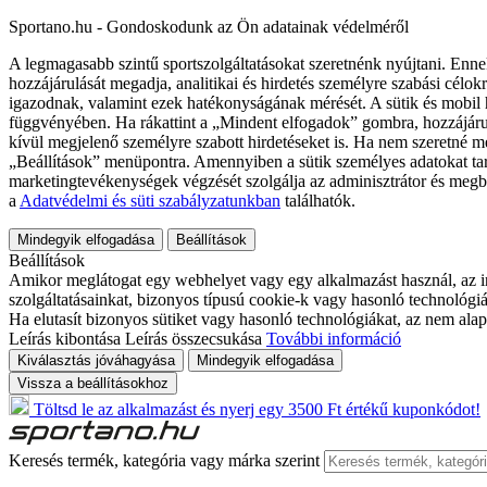
Sportano.hu - Gondoskodunk az Ön adatainak védelméről
A legmagasabb szintű sportszolgáltatásokat szeretnénk nyújtani. Enne
hozzájárulását megadja, analitikai és hirdetés személyre szabási célok
igazodnak, valamint ezek hatékonyságának mérését. A sütik és mobil 
függvényében. Ha rákattint a „Mindent elfogadok” gombra, hozzájáru
kívül megjelenő személyre szabott hirdetéseket is. Ha nem szeretné me
„Beállítások” menüpontra. Amennyiben a sütik személyes adatokat tart
marketingtevékenységek végzését szolgálja az adminisztrátor és megb
a
Adatvédelmi és süti szabályzatunkban
találhatók.
Mindegyik elfogadása
Beállítások
Beállítások
Amikor meglátogat egy webhelyet vagy egy alkalmazást használ, az in
szolgáltatásainkat, bizonyos típusú cookie-k vagy hasonló technológiák
Ha elutasít bizonyos sütiket vagy hasonló technológiákat, az nem alap
Leírás kibontása
Leírás összecsukása
További információ
Kiválasztás jóváhagyása
Mindegyik elfogadása
Vissza a beállításokhoz
Töltsd le az alkalmazást és nyerj egy 3500 Ft értékű kuponkódot!
Keresés termék, kategória vagy márka szerint