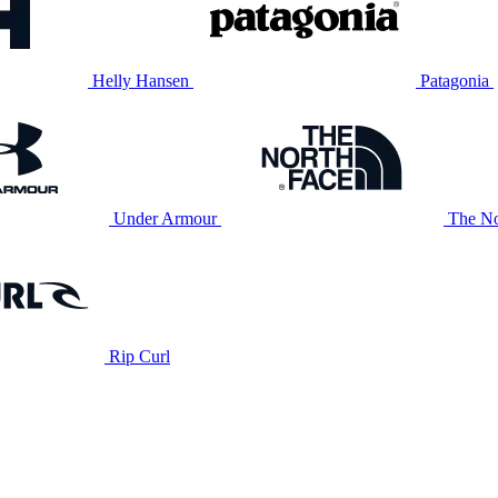
Helly Hansen
Patagonia
Under Armour
The No
Rip Curl