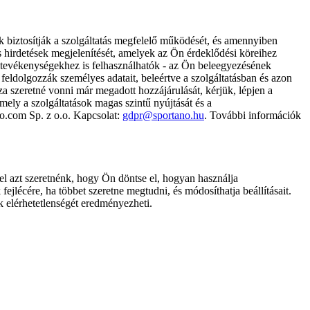
k biztosítják a szolgáltatás megfelelő működését, és amennyiben
és hirdetések megjelenítését, amelyek az Ön érdeklődési köreihez
ámtevékenységekhez is felhasználhatók - az Ön beleegyezésének
dolgozzák személyes adatait, beleértve a szolgáltatásban és azon
za szeretné vonni már megadott hozzájárulását, kérjük, lépjen a
ely a szolgáltatások magas szintű nyújtását és a
no.com Sp. z o.o. Kapcsolat:
gdpr@sportano.hu
. További információk
l azt szeretnénk, hogy Ön döntse el, hogyan használja
ejlécére, ha többet szeretne megtudni, és módosíthatja beállításait.
k elérhetetlenségét eredményezheti.