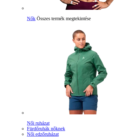
Nők
Összes termék megtekintése
Női ruházat
Fürdőruhák nőknek
Női edzőruházat