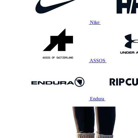
Nike
ASSOS
Endura