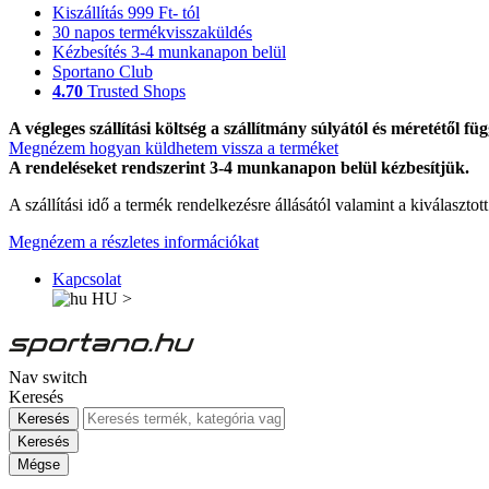
Kiszállítás 999 Ft- tól
30 napos termékvisszaküldés
Kézbesítés 3-4 munkanapon belül
Sportano Club
4.70
Trusted Shops
A végleges szállítási költség a szállítmány súlyától és méretétől füg
Megnézem hogyan küldhetem vissza a terméket
A rendeléseket rendszerint 3-4 munkanapon belül kézbesítjük.
A szállítási idő a termék rendelkezésre állásától valamint a kiválasztot
Megnézem a részletes információkat
Kapcsolat
HU
>
Nav switch
Keresés
Keresés
Keresés
Mégse