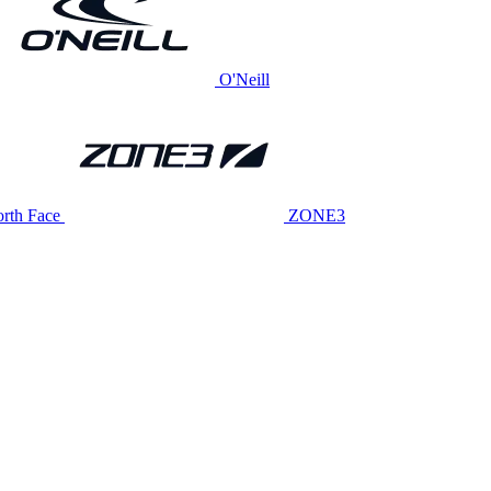
O'Neill
rth Face
ZONE3