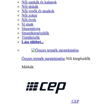
Női sapkák és kalapok
Női táskák
Női vesék és tasakok
Női zokni
Női övek
Sí sisak
Síszemüveg
Strandkiegészítők
Törülközők
Láss többet...
Összes termék megtekintése
Női kiegészítők
Márkák
CEP