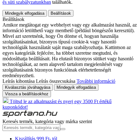
és süti szabályzatunkban
találhatók.
Mindegyik elfogadása
Beállítások
Beállítások
Amikor meglátogat egy webhelyet vagy egy alkalmazást használ, az
információ letölthető vagy menthető (például böngészőn keresztül).
Mivel azt szeretnénk, hogy Ön döntse el, hogyan használja
szolgáltatásainkat, bizonyos típusú cookie-k vagy hasonló
technológiák használatát saját maga szabályozhatja. Kattintson az
egyes kategóriák fejlécére, ha többet szeretne megtudni, és
módosíthatja beállításait. Ha elutasít bizonyos sütiket vagy hasonló
technológiákat, az nem alapvető tartalom megjelenítését vagy
szolgáltatásaink bizonyos funkcióinak elérhetetlenségét
eredményezheti.
Leírás kibontása
Leírás összecsukása
További információ
Kiválasztás jóváhagyása
Mindegyik elfogadása
Vissza a beállításokhoz
Töltsd le az alkalmazást és nyerj egy 3500 Ft értékű
kuponkódot!
Keresés termék, kategória vagy márka szerint
Kiszállítás 999 Ft- tól