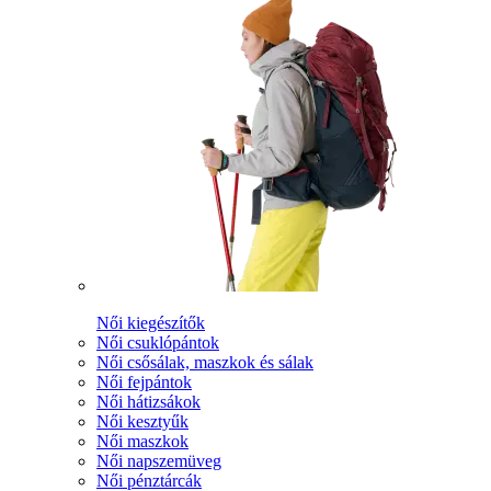
Női kiegészítők
Női csuklópántok
Női csősálak, maszkok és sálak
Női fejpántok
Női hátizsákok
Női kesztyűk
Női maszkok
Női napszemüveg
Női pénztárcák