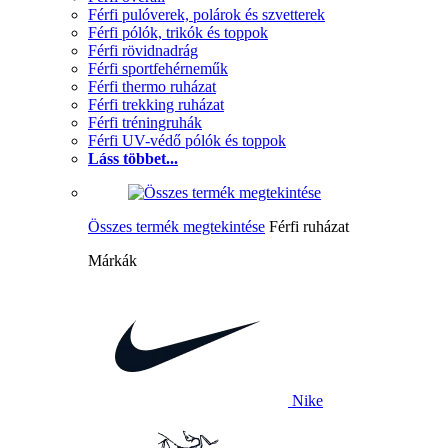
Férfi pulóverek, polárok és szvetterek
Férfi pólók, trikók és toppok
Férfi rövidnadrág
Férfi sportfehérneműk
Férfi thermo ruházat
Férfi trekking ruházat
Férfi tréningruhák
Férfi UV-védő pólók és toppok
Láss többet...
Összes termék megtekintése
Férfi ruházat
Márkák
Nike