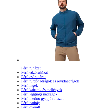
Férfi ruházat
Férfi edzőruházat
Férfi esőruházat
Férfi fürdőnadrágok és rövidnadrágok
Férfi ingek
Férfi kabátok és mellények
Férfi leggings nadrágok
Férfi merinó gyapjú ruházat
Férfi nadrág
Férfi overall