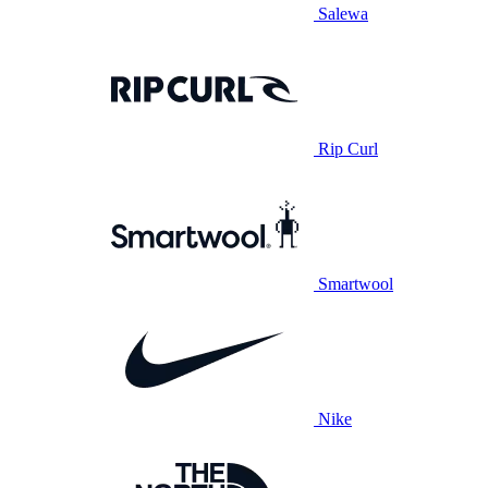
Salewa
Rip Curl
Smartwool
Nike