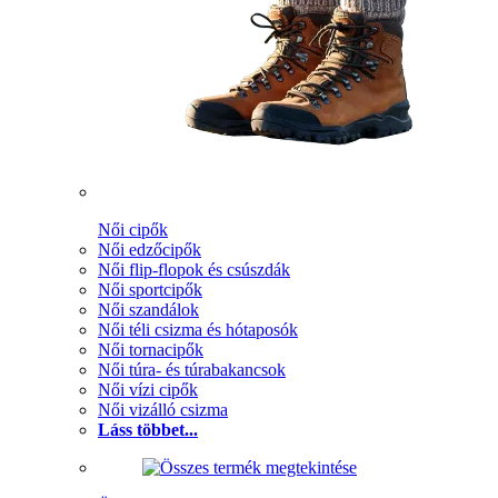
Női cipők
Női edzőcipők
Női flip-flopok és csúszdák
Női sportcipők
Női szandálok
Női téli csizma és hótaposók
Női tornacipők
Női túra- és túrabakancsok
Női vízi cipők
Női vizálló csizma
Láss többet...