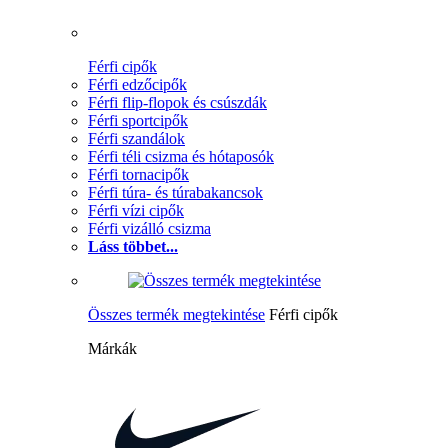
Férfi cipők
Férfi edzőcipők
Férfi flip-flopok és csúszdák
Férfi sportcipők
Férfi szandálok
Férfi téli csizma és hótaposók
Férfi tornacipők
Férfi túra- és túrabakancsok
Férfi vízi cipők
Férfi vizálló csizma
Láss többet...
Összes termék megtekintése
Férfi cipők
Márkák