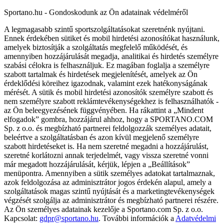
Sportano.hu - Gondoskodunk az Ön adatainak védelméről
A legmagasabb szintű sportszolgáltatásokat szeretnénk nyújtani.
Ennek érdekében sütiket és mobil hirdetési azonosítókat használunk,
amelyek biztosítják a szolgáltatás megfelelő működését, és
amennyiben hozzájárulását megadja, analitikai és hirdetés személyre
szabási célokra is felhasználjuk. Ez magában foglalja a személyre
szabott tartalmak és hirdetések megjelenítését, amelyek az Ön
érdeklődési köreihez igazodnak, valamint ezek hatékonyságának
mérését. A sütik és mobil hirdetési azonosítók személyre szabott és
nem személyre szabott reklámtevékenységekhez is felhasználhatók -
az Ön beleegyezésének függvényében. Ha rákattint a „Mindent
elfogadok” gombra, hozzájárul ahhoz, hogy a SPORTANO.COM
Sp. z o.o. és megbízható partnerei feldolgozzák személyes adatait,
beleértve a szolgáltatásban és azon kívül megjelenő személyre
szabott hirdetéseket is. Ha nem szeretné megadni a hozzájárulást,
szeretné korlátozni annak terjedelmét, vagy vissza szeretné vonni
már megadott hozzájárulását, kérjük, lépjen a „Beállítások”
menüpontra. Amennyiben a sütik személyes adatokat tartalmaznak,
azok feldolgozása az adminisztrátor jogos érdekén alapul, amely a
szolgáltatások magas szintű nyújtását és a marketingtevékenységek
végzését szolgálja az adminisztrátor és megbízható partnerei részére.
Az Ön személyes adatainak kezelője a Sportano.com Sp. z o.o.
Kapcsolat:
gdpr@sportano.hu
. További információk a
Adatvédelmi