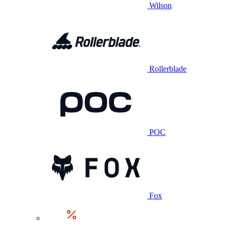
Wilson
Rollerblade
POC
Fox