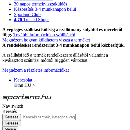
30 napos termékvisszaküldés
Kézbesítés 3-4 munkanapon belül
Sportano Club
4.70
Trusted Shops
A végleges szállítási költség a szállítmány súlyától és méretétől
függ.
További információk a szállításról
Megnézem hogyan küldhetem vissza a terméket
A rendeléseket rendszerint 3-4 munkanapon belül kézbesítjük.
A szállítási idő a termék rendelkezésre állásától valamint a
kiválasztott szállítási módtól függően változhat.
Megnézem a részletes információkat
Kapcsolat
HU
>
Nav switch
Keresés
Keresés
Keresés
Mégse