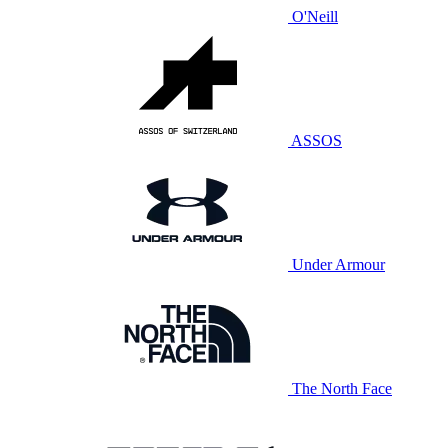
O'Neill
ASSOS
Under Armour
The North Face