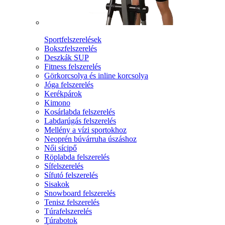
Sportfelszerelések
Bokszfelszerelés
Deszkák SUP
Fitness felszerelés
Görkorcsolya és inline korcsolya
Jóga felszerelés
Kerékpárok
Kimono
Kosárlabda felszerelés
Labdarúgás felszerelés
Mellény a vízi sportokhoz
Neoprén búvárruha úszáshoz
Női sícipő
Röplabda felszerelés
Sífelszerelés
Sífutó felszerelés
Sisakok
Snowboard felszerelés
Tenisz felszerelés
Túrafelszerelés
Túrabotok