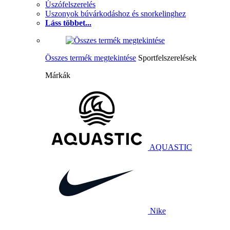
Úszófelszerelés
Uszonyok búvárkodáshoz és snorkelinghez
Láss többet...
Összes termék megtekintése
Sportfelszerelések
Márkák
AQUASTIC
Nike