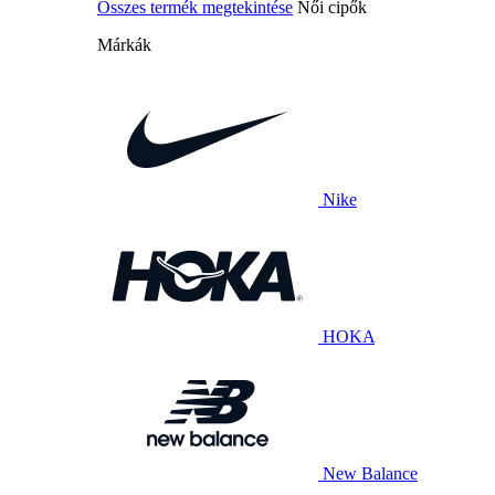
Összes termék megtekintése
Női cipők
Márkák
Nike
HOKA
New Balance