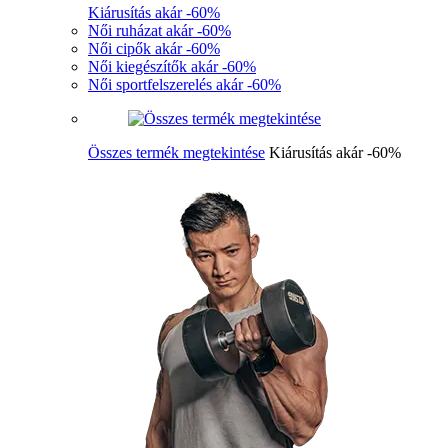
Kiárusítás akár -60%
Női ruházat akár -60%
Női cipők akár -60%
Női kiegészítők akár -60%
Női sportfelszerelés akár -60%
Összes termék megtekintése
Kiárusítás akár -60%