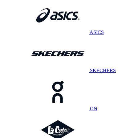
ASICS
SKECHERS
ON