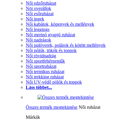
Női edzőruházat
Nöi overállok
Női esőruházat
Női ingek
Női kabátok, köpenyek és mellények
Női leggings
Női merinó gyapjú ruházat
Női nadrágok
Női pulóverek, polárok és kötött mellények
Női pólók, trikók és toppok
Női rövidnadrág
Női sportfehérneműk
Női sportruházat
Női termikus ruházat
Női trekking ruházat
Női UV-védő pólók és toppok
Láss többet...
Összes termék megtekintése
Női ruházat
Márkák