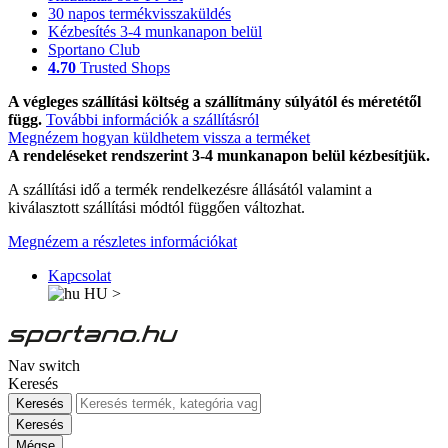
30 napos termékvisszaküldés
Kézbesítés 3-4 munkanapon belül
Sportano Club
4.70
Trusted Shops
A végleges szállítási költség a szállítmány súlyától és méretétől
függ.
További információk a szállításról
Megnézem hogyan küldhetem vissza a terméket
A rendeléseket rendszerint 3-4 munkanapon belül kézbesítjük.
A szállítási idő a termék rendelkezésre állásától valamint a
kiválasztott szállítási módtól függően változhat.
Megnézem a részletes információkat
Kapcsolat
HU
>
Nav switch
Keresés
Keresés
Keresés
Mégse