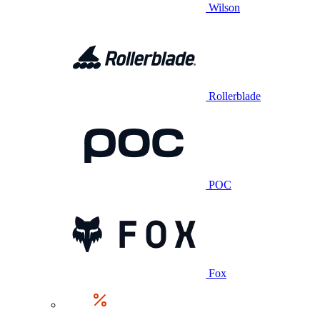
Wilson
Rollerblade
POC
Fox