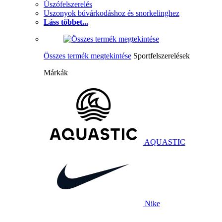
Úszófelszerelés
Uszonyok búvárkodáshoz és snorkelinghez
Láss többet...
Összes termék megtekintése
Sportfelszerelések
Márkák
AQUASTIC
Nike