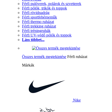
Férfi pulóverek, polárok és szvetterek
Férfi pólók, trikók és toppok
Férfi rövidnadrág
Férfi sportfehérneműk
Férfi thermo ruházat
Férfi trekking ruházat
Férfi tréningruhák
Férfi UV-védő pólók és toppok
Láss többet...
Összes termék megtekintése
Férfi ruházat
Márkák
Nike