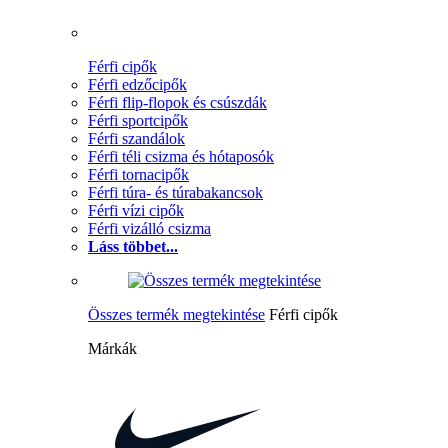
Férfi cipők
Férfi edzőcipők
Férfi flip-flopok és csúszdák
Férfi sportcipők
Férfi szandálok
Férfi téli csizma és hótaposók
Férfi tornacipők
Férfi túra- és túrabakancsok
Férfi vízi cipők
Férfi vizálló csizma
Láss többet...
Összes termék megtekintése
Férfi cipők
Márkák