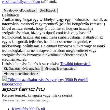
és süti szabályzatunkban
találhatók.
Mindegyik elfogadása
Beállítások
Beállítások
Amikor meglátogat egy webhelyet vagy egy alkalmazást használ, az
információ letölthető vagy menthető (például böngészőn keresztül).
Mivel azt szeretnénk, hogy Ön döntse el, hogyan használja
szolgáltatásainkat, bizonyos típusú cookie-k vagy hasonló
technológiák használatát saját maga szabályozhatja. Kattintson az
egyes kategóriák fejlécére, ha többet szeretne megtudni, és
módosíthatja beállításait. Ha elutasít bizonyos sütiket vagy hasonló
technológiákat, az nem alapvető tartalom megjelenítését vagy
szolgáltatásaink bizonyos funkcióinak elérhetetlenségét
eredményezheti.
Leírás kibontása
Leírás összecsukása
További információ
Kiválasztás jóváhagyása
Mindegyik elfogadása
Vissza a beállításokhoz
Töltsd le az alkalmazást és nyerj egy 3500 Ft értékű
kuponkódot!
Keresés termék, kategória vagy márka szerint
Kiszállítás 999 Ft- tól