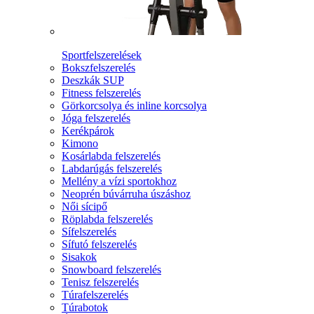
Sportfelszerelések
Bokszfelszerelés
Deszkák SUP
Fitness felszerelés
Görkorcsolya és inline korcsolya
Jóga felszerelés
Kerékpárok
Kimono
Kosárlabda felszerelés
Labdarúgás felszerelés
Mellény a vízi sportokhoz
Neoprén búvárruha úszáshoz
Női sícipő
Röplabda felszerelés
Sífelszerelés
Sífutó felszerelés
Sisakok
Snowboard felszerelés
Tenisz felszerelés
Túrafelszerelés
Túrabotok