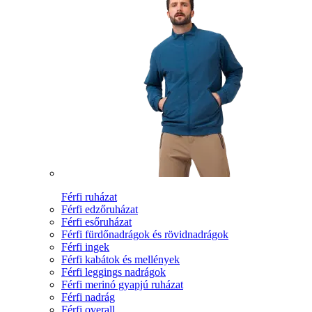
Férfi ruházat
Férfi edzőruházat
Férfi esőruházat
Férfi fürdőnadrágok és rövidnadrágok
Férfi ingek
Férfi kabátok és mellények
Férfi leggings nadrágok
Férfi merinó gyapjú ruházat
Férfi nadrág
Férfi overall