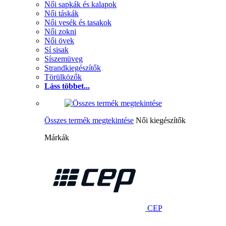
Női sapkák és kalapok
Női táskák
Női vesék és tasakok
Női zokni
Női övek
Sí sisak
Síszemüveg
Strandkiegészítők
Törülközők
Láss többet...
Összes termék megtekintése
Női kiegészítők
Márkák
CEP