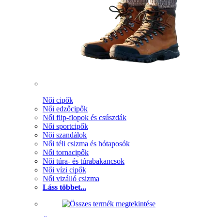
Női cipők
Női edzőcipők
Női flip-flopok és csúszdák
Női sportcipők
Női szandálok
Női téli csizma és hótaposók
Női tornacipők
Női túra- és túrabakancsok
Női vízi cipők
Női vizálló csizma
Láss többet...