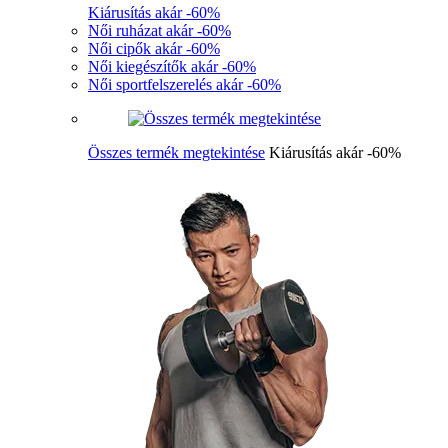
Kiárusítás akár -60%
Női ruházat akár -60%
Női cipők akár -60%
Női kiegészítők akár -60%
Női sportfelszerelés akár -60%
Összes termék megtekintése
Kiárusítás akár -60%