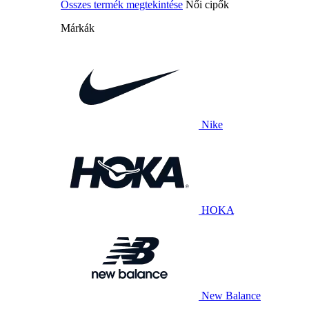
Összes termék megtekintése
Női cipők
Márkák
Nike
HOKA
New Balance