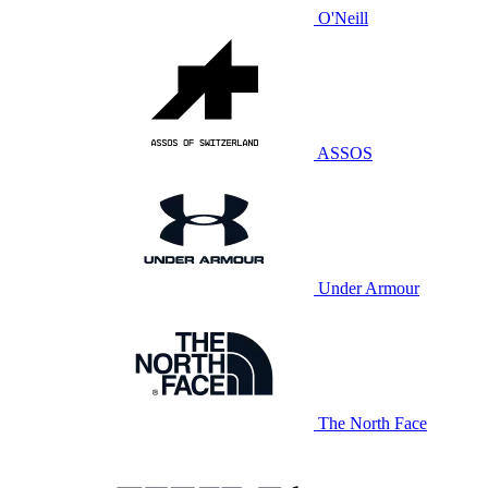
O'Neill
ASSOS
Under Armour
The North Face