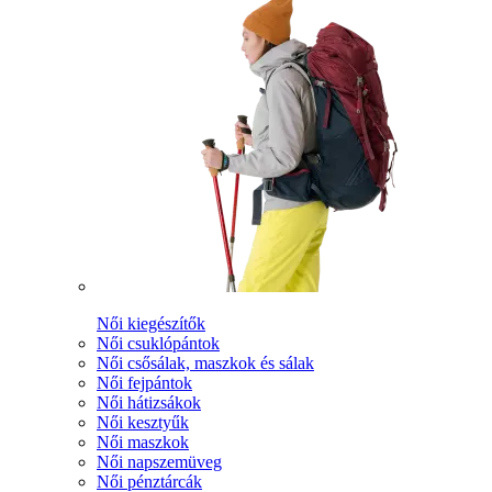
Női kiegészítők
Női csuklópántok
Női csősálak, maszkok és sálak
Női fejpántok
Női hátizsákok
Női kesztyűk
Női maszkok
Női napszemüveg
Női pénztárcák