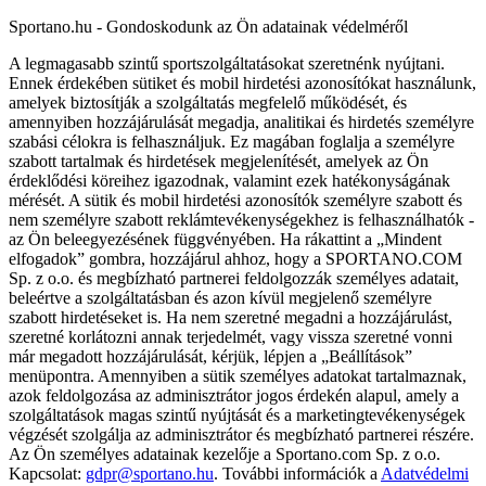
Sportano.hu - Gondoskodunk az Ön adatainak védelméről
A legmagasabb szintű sportszolgáltatásokat szeretnénk nyújtani.
Ennek érdekében sütiket és mobil hirdetési azonosítókat használunk,
amelyek biztosítják a szolgáltatás megfelelő működését, és
amennyiben hozzájárulását megadja, analitikai és hirdetés személyre
szabási célokra is felhasználjuk. Ez magában foglalja a személyre
szabott tartalmak és hirdetések megjelenítését, amelyek az Ön
érdeklődési köreihez igazodnak, valamint ezek hatékonyságának
mérését. A sütik és mobil hirdetési azonosítók személyre szabott és
nem személyre szabott reklámtevékenységekhez is felhasználhatók -
az Ön beleegyezésének függvényében. Ha rákattint a „Mindent
elfogadok” gombra, hozzájárul ahhoz, hogy a SPORTANO.COM
Sp. z o.o. és megbízható partnerei feldolgozzák személyes adatait,
beleértve a szolgáltatásban és azon kívül megjelenő személyre
szabott hirdetéseket is. Ha nem szeretné megadni a hozzájárulást,
szeretné korlátozni annak terjedelmét, vagy vissza szeretné vonni
már megadott hozzájárulását, kérjük, lépjen a „Beállítások”
menüpontra. Amennyiben a sütik személyes adatokat tartalmaznak,
azok feldolgozása az adminisztrátor jogos érdekén alapul, amely a
szolgáltatások magas szintű nyújtását és a marketingtevékenységek
végzését szolgálja az adminisztrátor és megbízható partnerei részére.
Az Ön személyes adatainak kezelője a Sportano.com Sp. z o.o.
Kapcsolat:
gdpr@sportano.hu
. További információk a
Adatvédelmi