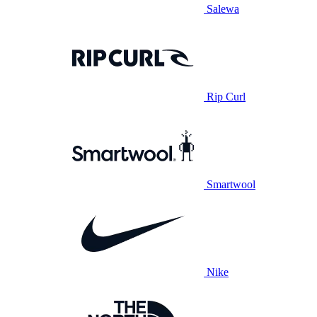
Salewa
Rip Curl
Smartwool
Nike