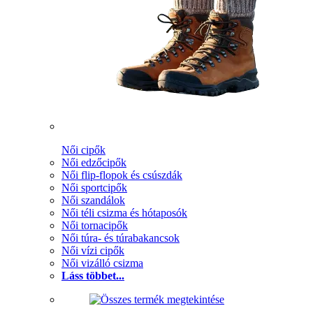
Női cipők
Női edzőcipők
Női flip-flopok és csúszdák
Női sportcipők
Női szandálok
Női téli csizma és hótaposók
Női tornacipők
Női túra- és túrabakancsok
Női vízi cipők
Női vizálló csizma
Láss többet...