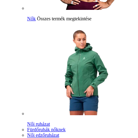
Nők
Összes termék megtekintése
Női ruházat
Fürdőruhák nőknek
Női edzőruházat