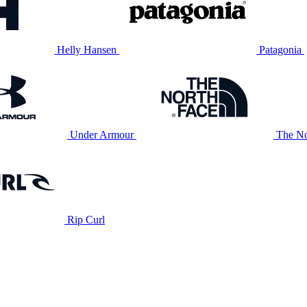
Helly Hansen
Patagonia
Under Armour
The No
Rip Curl