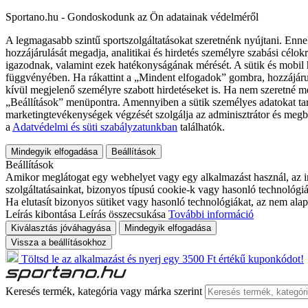
Sportano.hu - Gondoskodunk az Ön adatainak védelméről
A legmagasabb szintű sportszolgáltatásokat szeretnénk nyújtani. Enne
hozzájárulását megadja, analitikai és hirdetés személyre szabási célok
igazodnak, valamint ezek hatékonyságának mérését. A sütik és mobil 
függvényében. Ha rákattint a „Mindent elfogadok” gombra, hozzájáru
kívül megjelenő személyre szabott hirdetéseket is. Ha nem szeretné me
„Beállítások” menüpontra. Amennyiben a sütik személyes adatokat tart
marketingtevékenységek végzését szolgálja az adminisztrátor és megb
a
Adatvédelmi és süti szabályzatunkban
találhatók.
Mindegyik elfogadása
Beállítások
Beállítások
Amikor meglátogat egy webhelyet vagy egy alkalmazást használ, az in
szolgáltatásainkat, bizonyos típusú cookie-k vagy hasonló technológiák
Ha elutasít bizonyos sütiket vagy hasonló technológiákat, az nem alap
Leírás kibontása
Leírás összecsukása
További információ
Kiválasztás jóváhagyása
Mindegyik elfogadása
Vissza a beállításokhoz
Töltsd le az alkalmazást és nyerj egy 3500 Ft értékű kuponkódot!
Keresés termék, kategória vagy márka szerint