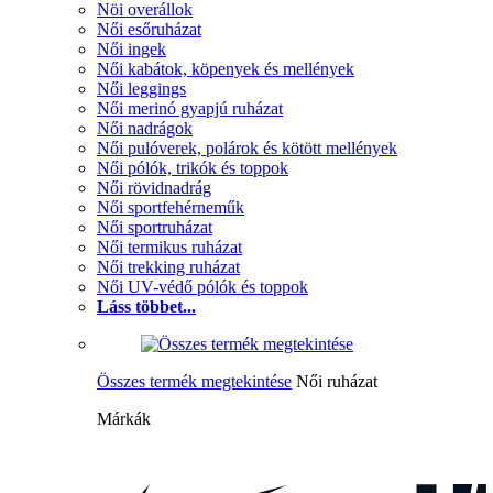
Nöi overállok
Női esőruházat
Női ingek
Női kabátok, köpenyek és mellények
Női leggings
Női merinó gyapjú ruházat
Női nadrágok
Női pulóverek, polárok és kötött mellények
Női pólók, trikók és toppok
Női rövidnadrág
Női sportfehérneműk
Női sportruházat
Női termikus ruházat
Női trekking ruházat
Női UV-védő pólók és toppok
Láss többet...
Összes termék megtekintése
Női ruházat
Márkák