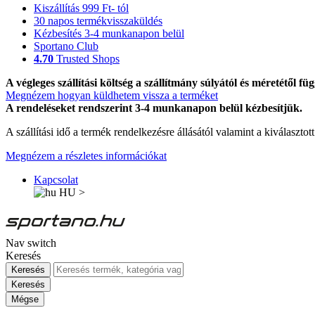
Kiszállítás 999 Ft- tól
30 napos termékvisszaküldés
Kézbesítés 3-4 munkanapon belül
Sportano Club
4.70
Trusted Shops
A végleges szállítási költség a szállítmány súlyától és méretétől füg
Megnézem hogyan küldhetem vissza a terméket
A rendeléseket rendszerint 3-4 munkanapon belül kézbesítjük.
A szállítási idő a termék rendelkezésre állásától valamint a kiválasztot
Megnézem a részletes információkat
Kapcsolat
HU
>
Nav switch
Keresés
Keresés
Keresés
Mégse