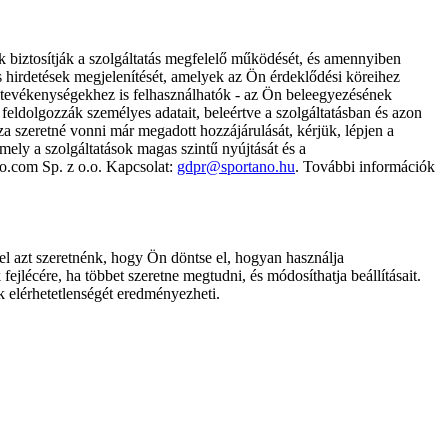
k biztosítják a szolgáltatás megfelelő működését, és amennyiben
és hirdetések megjelenítését, amelyek az Ön érdeklődési köreihez
ámtevékenységekhez is felhasználhatók - az Ön beleegyezésének
dolgozzák személyes adatait, beleértve a szolgáltatásban és azon
za szeretné vonni már megadott hozzájárulását, kérjük, lépjen a
ely a szolgáltatások magas szintű nyújtását és a
no.com Sp. z o.o. Kapcsolat:
gdpr@sportano.hu
. További információk
l azt szeretnénk, hogy Ön döntse el, hogyan használja
ejlécére, ha többet szeretne megtudni, és módosíthatja beállításait.
k elérhetetlenségét eredményezheti.