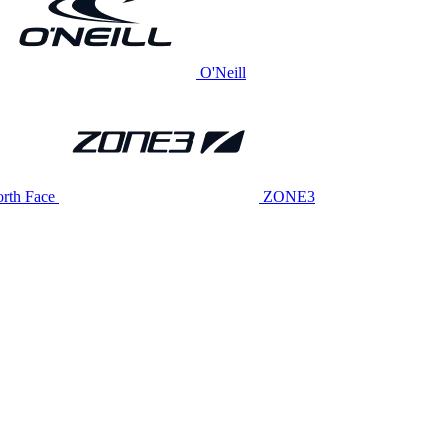
O'Neill
rth Face
ZONE3