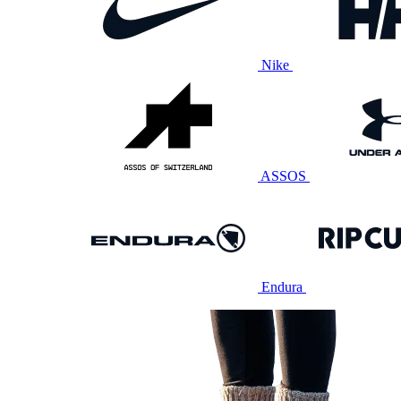
Nike
ASSOS
Endura