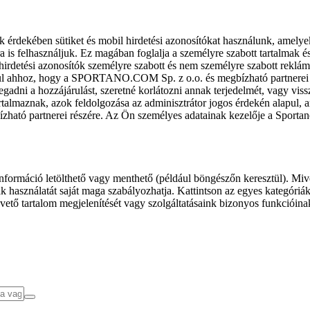
k érdekében sütiket és mobil hirdetési azonosítókat használunk, amelye
ra is felhasználjuk. Ez magában foglalja a személyre szabott tartalmak 
hirdetési azonosítók személyre szabott és nem személyre szabott rekl
l ahhoz, hogy a SPORTANO.COM Sp. z o.o. és megbízható partnerei fel
gadni a hozzájárulást, szeretné korlátozni annak terjedelmét, vagy viss
almaznak, azok feldolgozása az adminisztrátor jogos érdekén alapul, am
ízható partnerei részére. Az Ön személyes adatainak kezelője a Sporta
formáció letölthető vagy menthető (például böngészőn keresztül). Mive
 használatát saját maga szabályozhatja. Kattintson az egyes kategóriák f
vető tartalom megjelenítését vagy szolgáltatásaink bizonyos funkcióina