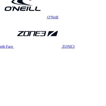
O'Neill
rth Face
ZONE3