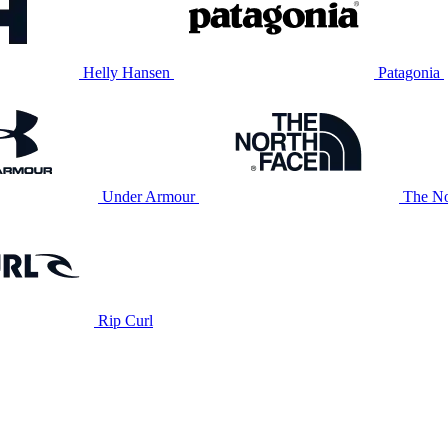
Helly Hansen
Patagonia
Under Armour
The No
Rip Curl