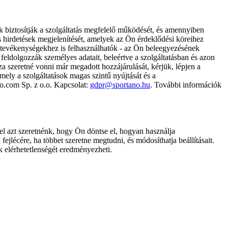
k biztosítják a szolgáltatás megfelelő működését, és amennyiben
és hirdetések megjelenítését, amelyek az Ön érdeklődési köreihez
ámtevékenységekhez is felhasználhatók - az Ön beleegyezésének
dolgozzák személyes adatait, beleértve a szolgáltatásban és azon
za szeretné vonni már megadott hozzájárulását, kérjük, lépjen a
ely a szolgáltatások magas szintű nyújtását és a
no.com Sp. z o.o. Kapcsolat:
gdpr@sportano.hu
. További információk
l azt szeretnénk, hogy Ön döntse el, hogyan használja
ejlécére, ha többet szeretne megtudni, és módosíthatja beállításait.
k elérhetetlenségét eredményezheti.