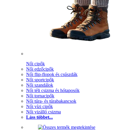
Női cipők
Női edzőcipők
Női flip-flopok és csúszdák
Női sportcipők
Női szandálok
Női téli csizma és hótaposók
Női tornacipők
Női túra- és túrabakancsok
Női vízi cipők
Női vizálló csizma
Láss többet...