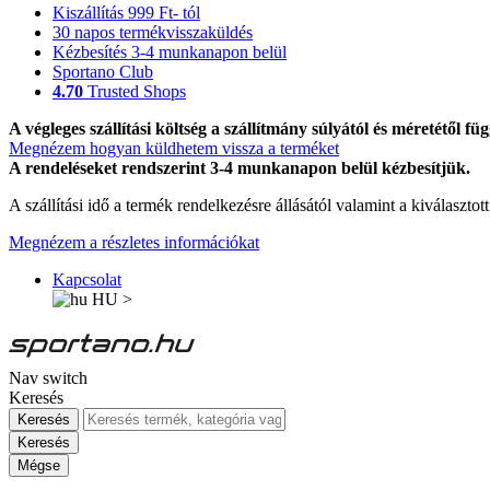
Kiszállítás 999 Ft- tól
30 napos termékvisszaküldés
Kézbesítés 3-4 munkanapon belül
Sportano Club
4.70
Trusted Shops
A végleges szállítási költség a szállítmány súlyától és méretétől füg
Megnézem hogyan küldhetem vissza a terméket
A rendeléseket rendszerint 3-4 munkanapon belül kézbesítjük.
A szállítási idő a termék rendelkezésre állásától valamint a kiválasztot
Megnézem a részletes információkat
Kapcsolat
HU
>
Nav switch
Keresés
Keresés
Keresés
Mégse