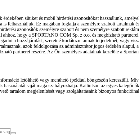
k érdekében sütiket és mobil hirdetési azonosítókat használunk, amelye
ra is felhasználjuk. Ez magában foglalja a személyre szabott tartalmak 
hirdetési azonosítók személyre szabott és nem személyre szabott rekl
l ahhoz, hogy a SPORTANO.COM Sp. z o.o. és megbízható partnerei fel
gadni a hozzájárulást, szeretné korlátozni annak terjedelmét, vagy viss
almaznak, azok feldolgozása az adminisztrátor jogos érdekén alapul, am
ízható partnerei részére. Az Ön személyes adatainak kezelője a Sporta
formáció letölthető vagy menthető (például böngészőn keresztül). Mive
 használatát saját maga szabályozhatja. Kattintson az egyes kategóriák f
vető tartalom megjelenítését vagy szolgáltatásaink bizonyos funkcióina