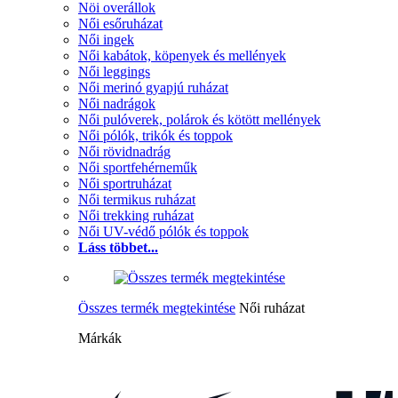
Nöi overállok
Női esőruházat
Női ingek
Női kabátok, köpenyek és mellények
Női leggings
Női merinó gyapjú ruházat
Női nadrágok
Női pulóverek, polárok és kötött mellények
Női pólók, trikók és toppok
Női rövidnadrág
Női sportfehérneműk
Női sportruházat
Női termikus ruházat
Női trekking ruházat
Női UV-védő pólók és toppok
Láss többet...
Összes termék megtekintése
Női ruházat
Márkák