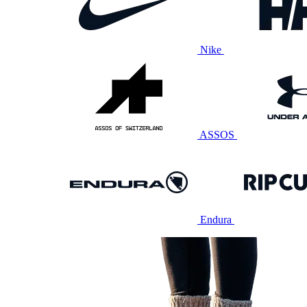
Nike
ASSOS
Endura