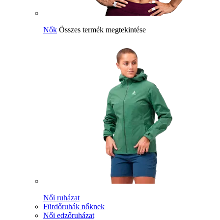
Nők
Összes termék megtekintése
Női ruházat
Fürdőruhák nőknek
Női edzőruházat