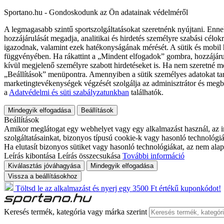
Sportano.hu - Gondoskodunk az Ön adatainak védelméről
A legmagasabb szintű sportszolgáltatásokat szeretnénk nyújtani. Enne
hozzájárulását megadja, analitikai és hirdetés személyre szabási célok
igazodnak, valamint ezek hatékonyságának mérését. A sütik és mobil 
függvényében. Ha rákattint a „Mindent elfogadok” gombra, hozzájáru
kívül megjelenő személyre szabott hirdetéseket is. Ha nem szeretné me
„Beállítások” menüpontra. Amennyiben a sütik személyes adatokat tart
marketingtevékenységek végzését szolgálja az adminisztrátor és megb
a
Adatvédelmi és süti szabályzatunkban
találhatók.
Mindegyik elfogadása
Beállítások
Beállítások
Amikor meglátogat egy webhelyet vagy egy alkalmazást használ, az in
szolgáltatásainkat, bizonyos típusú cookie-k vagy hasonló technológiák
Ha elutasít bizonyos sütiket vagy hasonló technológiákat, az nem alap
Leírás kibontása
Leírás összecsukása
További információ
Kiválasztás jóváhagyása
Mindegyik elfogadása
Vissza a beállításokhoz
Töltsd le az alkalmazást és nyerj egy 3500 Ft értékű kuponkódot!
Keresés termék, kategória vagy márka szerint