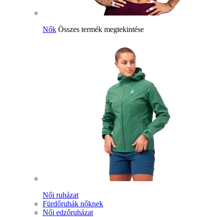
Nők
Összes termék megtekintése
Női ruházat
Fürdőruhák nőknek
Női edzőruházat