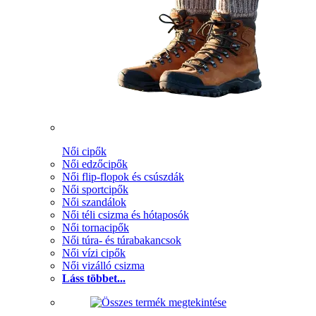
Női cipők
Női edzőcipők
Női flip-flopok és csúszdák
Női sportcipők
Női szandálok
Női téli csizma és hótaposók
Női tornacipők
Női túra- és túrabakancsok
Női vízi cipők
Női vizálló csizma
Láss többet...