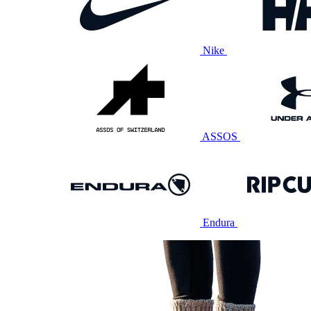
Nike
ASSOS
Endura