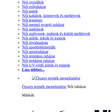
Nöi overállok
Női esőruházat
Női ingek
Női kabátok, köpenyek és mellények
Női leggings
Női merinó gyapjú ruházat
Női nadrágok
Női pulóverek, polárok és kötött mellények
Női pólók, trikók és toppok
Női rövidnadrág
Női sportfehérneműk
Női sportruházat
Női termikus ruházat
Női trekking ruházat
Női UV-védő pólók és toppok
Láss többet...
Összes termék megtekintése
Női ruházat
Márkák