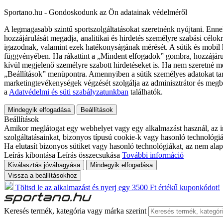
Sportano.hu - Gondoskodunk az Ön adatainak védelméről
A legmagasabb szintű sportszolgáltatásokat szeretnénk nyújtani. Enne
hozzájárulását megadja, analitikai és hirdetés személyre szabási célok
igazodnak, valamint ezek hatékonyságának mérését. A sütik és mobil 
függvényében. Ha rákattint a „Mindent elfogadok” gombra, hozzájáru
kívül megjelenő személyre szabott hirdetéseket is. Ha nem szeretné me
„Beállítások” menüpontra. Amennyiben a sütik személyes adatokat tart
marketingtevékenységek végzését szolgálja az adminisztrátor és megb
a
Adatvédelmi és süti szabályzatunkban
találhatók.
Mindegyik elfogadása
Beállítások
Beállítások
Amikor meglátogat egy webhelyet vagy egy alkalmazást használ, az in
szolgáltatásainkat, bizonyos típusú cookie-k vagy hasonló technológiák
Ha elutasít bizonyos sütiket vagy hasonló technológiákat, az nem alap
Leírás kibontása
Leírás összecsukása
További információ
Kiválasztás jóváhagyása
Mindegyik elfogadása
Vissza a beállításokhoz
Töltsd le az alkalmazást és nyerj egy 3500 Ft értékű kuponkódot!
Keresés termék, kategória vagy márka szerint