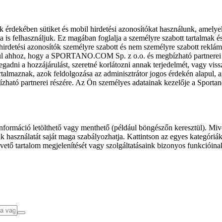
k érdekében sütiket és mobil hirdetési azonosítókat használunk, amelye
ra is felhasználjuk. Ez magában foglalja a személyre szabott tartalmak 
hirdetési azonosítók személyre szabott és nem személyre szabott rekl
l ahhoz, hogy a SPORTANO.COM Sp. z o.o. és megbízható partnerei fel
gadni a hozzájárulást, szeretné korlátozni annak terjedelmét, vagy viss
almaznak, azok feldolgozása az adminisztrátor jogos érdekén alapul, am
ízható partnerei részére. Az Ön személyes adatainak kezelője a Sporta
formáció letölthető vagy menthető (például böngészőn keresztül). Mive
 használatát saját maga szabályozhatja. Kattintson az egyes kategóriák f
vető tartalom megjelenítését vagy szolgáltatásaink bizonyos funkcióina