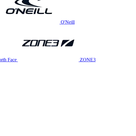
O'Neill
rth Face
ZONE3