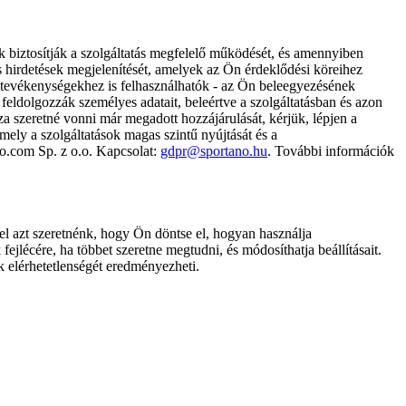
k biztosítják a szolgáltatás megfelelő működését, és amennyiben
és hirdetések megjelenítését, amelyek az Ön érdeklődési köreihez
ámtevékenységekhez is felhasználhatók - az Ön beleegyezésének
dolgozzák személyes adatait, beleértve a szolgáltatásban és azon
za szeretné vonni már megadott hozzájárulását, kérjük, lépjen a
ely a szolgáltatások magas szintű nyújtását és a
no.com Sp. z o.o. Kapcsolat:
gdpr@sportano.hu
. További információk
l azt szeretnénk, hogy Ön döntse el, hogyan használja
ejlécére, ha többet szeretne megtudni, és módosíthatja beállításait.
k elérhetetlenségét eredményezheti.