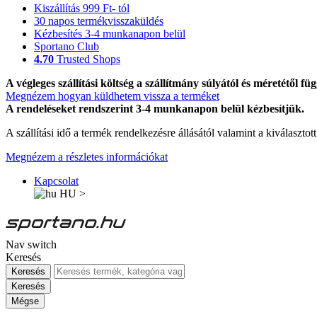
Kiszállítás 999 Ft- tól
30 napos termékvisszaküldés
Kézbesítés 3-4 munkanapon belül
Sportano Club
4.70
Trusted Shops
A végleges szállítási költség a szállítmány súlyától és méretétől füg
Megnézem hogyan küldhetem vissza a terméket
A rendeléseket rendszerint 3-4 munkanapon belül kézbesítjük.
A szállítási idő a termék rendelkezésre állásától valamint a kiválasztot
Megnézem a részletes információkat
Kapcsolat
HU
>
Nav switch
Keresés
Keresés
Keresés
Mégse