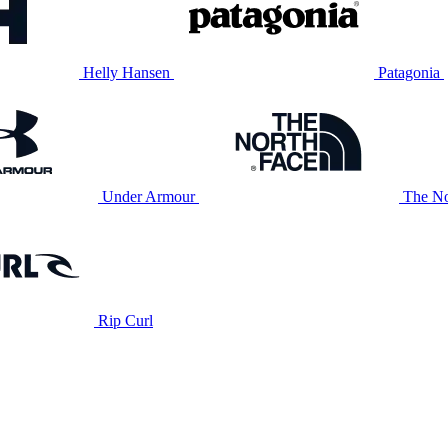
Helly Hansen
Patagonia
Under Armour
The No
Rip Curl