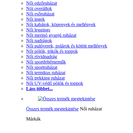
Női edzőruházat
Nöi overállok
Női esőruházat
Női ingek
Női kabátok, köpenyek és mellények
Női leggings
Női merinó gyapjú ruházat
Női nadrágok
Női pulóverek, polárok és kötött mellények
Női pólók, trikók és toppok
Női rövidnadrág
Női sportfehérneműk
Női sportruházat
Női termikus ruházat
Női trekking ruházat
Női UV-védő pólók és toppok
Láss többet...
Összes termék megtekintése
Női ruházat
Márkák