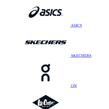
ASICS
SKECHERS
ON