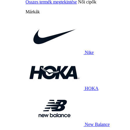
Összes termék megtekintése
Női cipők
Márkák
Nike
HOKA
New Balance