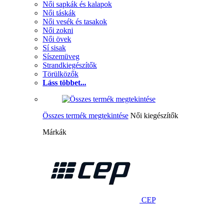
Női sapkák és kalapok
Női táskák
Női vesék és tasakok
Női zokni
Női övek
Sí sisak
Síszemüveg
Strandkiegészítők
Törülközők
Láss többet...
Összes termék megtekintése
Női kiegészítők
Márkák
CEP