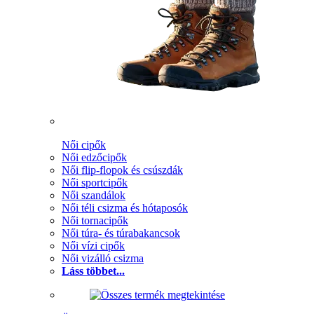
Női cipők
Női edzőcipők
Női flip-flopok és csúszdák
Női sportcipők
Női szandálok
Női téli csizma és hótaposók
Női tornacipők
Női túra- és túrabakancsok
Női vízi cipők
Női vizálló csizma
Láss többet...