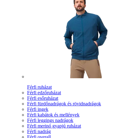
Férfi ruházat
Férfi edzőruházat
Férfi esőruházat
Férfi fürdőnadrágok és rövidnadrágok
Férfi ingek
Férfi kabátok és mellények
Férfi leggings nadrágok
Férfi merinó gyapjú ruházat
Férfi nadrág
Férfi overall