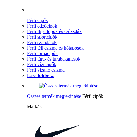
Férfi cipők
Férfi edzőcipők
Férfi flip-flopok és csúszdák
Férfi sportcipők
Férfi szandálok
Férfi téli csizma és hótaposók
Férfi tornacipők
Férfi túra- és túrabakancsok
Férfi vízi cipők
Férfi vizálló csizma
Láss többet...
Összes termék megtekintése
Férfi cipők
Márkák