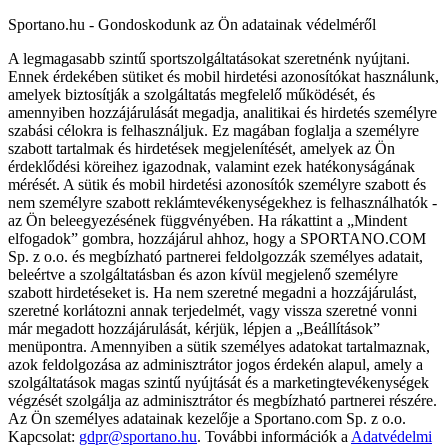
Sportano.hu - Gondoskodunk az Ön adatainak védelméről
A legmagasabb szintű sportszolgáltatásokat szeretnénk nyújtani.
Ennek érdekében sütiket és mobil hirdetési azonosítókat használunk,
amelyek biztosítják a szolgáltatás megfelelő működését, és
amennyiben hozzájárulását megadja, analitikai és hirdetés személyre
szabási célokra is felhasználjuk. Ez magában foglalja a személyre
szabott tartalmak és hirdetések megjelenítését, amelyek az Ön
érdeklődési köreihez igazodnak, valamint ezek hatékonyságának
mérését. A sütik és mobil hirdetési azonosítók személyre szabott és
nem személyre szabott reklámtevékenységekhez is felhasználhatók -
az Ön beleegyezésének függvényében. Ha rákattint a „Mindent
elfogadok” gombra, hozzájárul ahhoz, hogy a SPORTANO.COM
Sp. z o.o. és megbízható partnerei feldolgozzák személyes adatait,
beleértve a szolgáltatásban és azon kívül megjelenő személyre
szabott hirdetéseket is. Ha nem szeretné megadni a hozzájárulást,
szeretné korlátozni annak terjedelmét, vagy vissza szeretné vonni
már megadott hozzájárulását, kérjük, lépjen a „Beállítások”
menüpontra. Amennyiben a sütik személyes adatokat tartalmaznak,
azok feldolgozása az adminisztrátor jogos érdekén alapul, amely a
szolgáltatások magas szintű nyújtását és a marketingtevékenységek
végzését szolgálja az adminisztrátor és megbízható partnerei részére.
Az Ön személyes adatainak kezelője a Sportano.com Sp. z o.o.
Kapcsolat:
gdpr@sportano.hu
. További információk a
Adatvédelmi