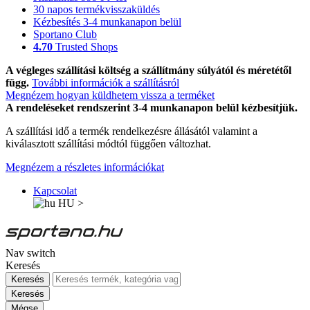
30 napos termékvisszaküldés
Kézbesítés 3-4 munkanapon belül
Sportano Club
4.70
Trusted Shops
A végleges szállítási költség a szállítmány súlyától és méretétől
függ.
További információk a szállításról
Megnézem hogyan küldhetem vissza a terméket
A rendeléseket rendszerint 3-4 munkanapon belül kézbesítjük.
A szállítási idő a termék rendelkezésre állásától valamint a
kiválasztott szállítási módtól függően változhat.
Megnézem a részletes információkat
Kapcsolat
HU
>
Nav switch
Keresés
Keresés
Keresés
Mégse