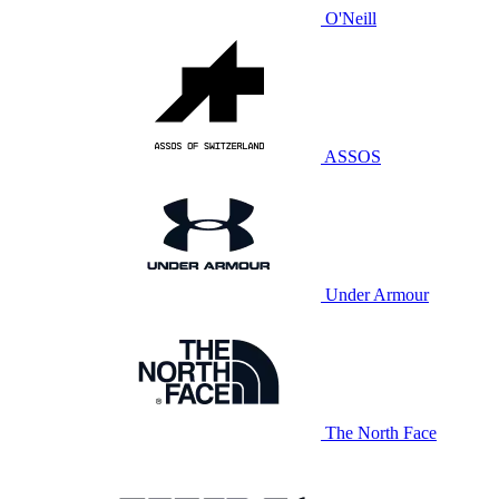
O'Neill
ASSOS
Under Armour
The North Face