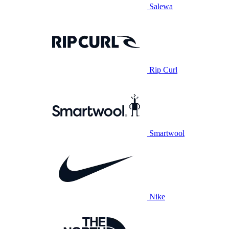
Salewa
Rip Curl
Smartwool
Nike