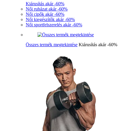
Kiárusítás akár -60%
Női ruházat akár -60%
Női cipők akár -60%
Női kiegészítők akár -60%
Női sportfelszerelés akár -60%
Összes termék megtekintése
Kiárusítás akár -60%