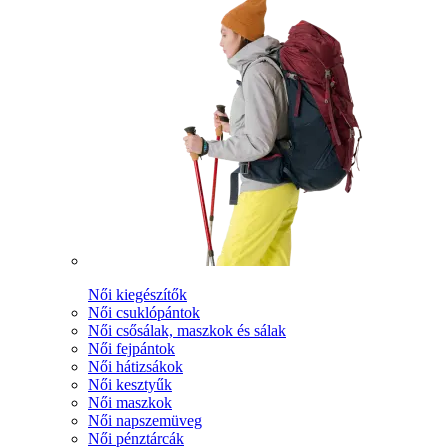
Női kiegészítők
Női csuklópántok
Női csősálak, maszkok és sálak
Női fejpántok
Női hátizsákok
Női kesztyűk
Női maszkok
Női napszemüveg
Női pénztárcák