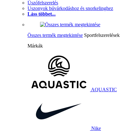
Úszófelszerelés
Uszonyok búvárkodáshoz és snorkelinghez
Láss többet...
Összes termék megtekintése
Sportfelszerelések
Márkák
AQUASTIC
Nike