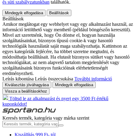
és süti szabályzatunkban
találhatók.
Mindegyik elfogadása
Beállítások
Beállítások
Amikor meglátogat egy webhelyet vagy egy alkalmazást használ, az
információ letölthető vagy menthető (például böngészőn keresztül).
Mivel azt szeretnénk, hogy Ön döntse el, hogyan használja
szolgáltatásainkat, bizonyos típusú cookie-k vagy hasonló
technológiák használatát saját maga szabályozhatja. Kattintson az
egyes kategóriák fejlécére, ha többet szeretne megtudni, és
módosíthatja beállításait. Ha elutasít bizonyos sütiket vagy hasonló
technológiákat, az nem alapvető tartalom megjelenítését vagy
szolgáltatásaink bizonyos funkcióinak elérhetetlenségét
eredményezheti.
Leírás kibontása
Leírás összecsukása
További információ
Kiválasztás jóváhagyása
Mindegyik elfogadása
Vissza a beállításokhoz
Töltsd le az alkalmazást és nyerj egy 3500 Ft értékű
kuponkódot!
Keresés termék, kategória vagy márka szerint
Kiszállítás 999 Ft- tól