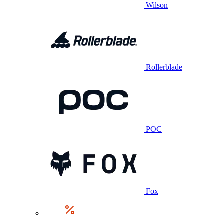
Wilson
Rollerblade
POC
Fox