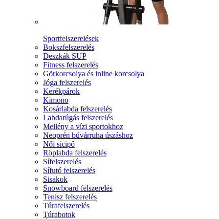
Sportfelszerelések
Bokszfelszerelés
Deszkák SUP
Fitness felszerelés
Görkorcsolya és inline korcsolya
Jóga felszerelés
Kerékpárok
Kimono
Kosárlabda felszerelés
Labdarúgás felszerelés
Mellény a vízi sportokhoz
Neoprén búvárruha úszáshoz
Női sícipő
Röplabda felszerelés
Sífelszerelés
Sífutó felszerelés
Sisakok
Snowboard felszerelés
Tenisz felszerelés
Túrafelszerelés
Túrabotok