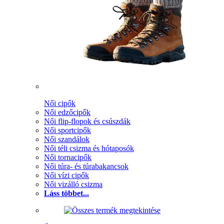
Női cipők
Női edzőcipők
Női flip-flopok és csúszdák
Női sportcipők
Női szandálok
Női téli csizma és hótaposók
Női tornacipők
Női túra- és túrabakancsok
Női vízi cipők
Női vizálló csizma
Láss többet...