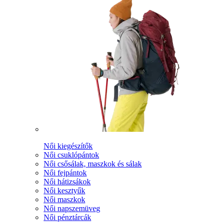
Női kiegészítők
Női csuklópántok
Női csősálak, maszkok és sálak
Női fejpántok
Női hátizsákok
Női kesztyűk
Női maszkok
Női napszemüveg
Női pénztárcák