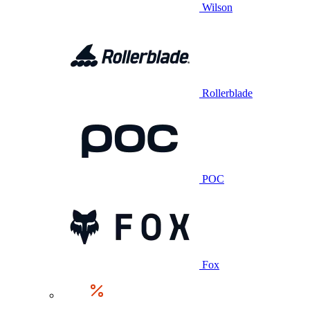
Wilson
Rollerblade
POC
Fox