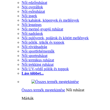
Női edzőruházat
Nöi overállok
Női esőruházat
Női ingek
Női kabátok, köpenyek és mellények
Női leggings
Női merinó gyapjú ruházat
Női nadrágok
Női pulóverek, polárok és kötött mellények
Női pólók, trikók és toppok
Női rövidnadrág
Női sportfehérneműk
Női sportruházat
Női termikus ruházat
Női trekking ruházat
Női UV-védő pólók és toppok
Láss többet...
Összes termék megtekintése
Női ruházat
Márkák