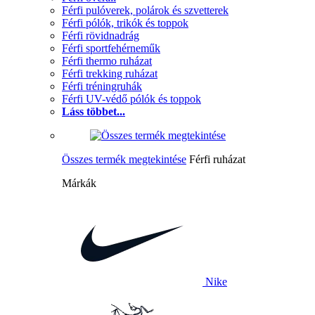
Férfi pulóverek, polárok és szvetterek
Férfi pólók, trikók és toppok
Férfi rövidnadrág
Férfi sportfehérneműk
Férfi thermo ruházat
Férfi trekking ruházat
Férfi tréningruhák
Férfi UV-védő pólók és toppok
Láss többet...
Összes termék megtekintése
Férfi ruházat
Márkák
Nike