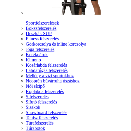
Sportfelszerelések
Bokszfelszerelés
Deszkák SUP
Fitness felszerelés
Görkorcsolya és inline korcsolya
Jóga felszerelés
Kerékpárok
Kimono
Kosárlabda felszerelés
Labdarúgás felszerelés
Mellény a vízi sportokhoz
Neoprén búvárruha úszáshoz
Női sícipő
Röplabda felszerelés
Sífelszerelés
Sífutó felszerelés
Sisakok
Snowboard felszerelés
Tenisz felszerelés
Túrafelszerelés
Túrabotok