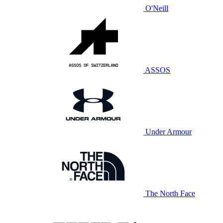
O'Neill
ASSOS
Under Armour
The North Face