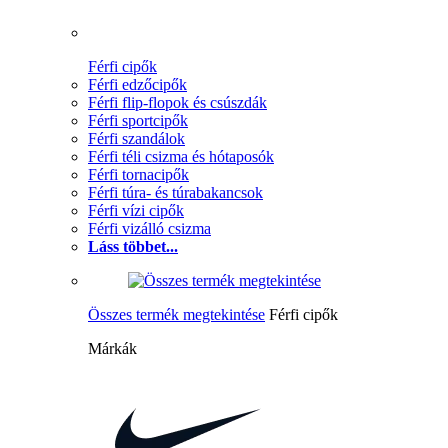
Férfi cipők
Férfi edzőcipők
Férfi flip-flopok és csúszdák
Férfi sportcipők
Férfi szandálok
Férfi téli csizma és hótaposók
Férfi tornacipők
Férfi túra- és túrabakancsok
Férfi vízi cipők
Férfi vizálló csizma
Láss többet...
Összes termék megtekintése
Férfi cipők
Márkák