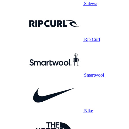
Salewa
Rip Curl
Smartwool
Nike