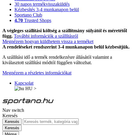
30 napos termékvisszaküldés
Kézbesítés 3-4 munkanapon belül
Sportano Club
4.70
Trusted Shops
A végleges szállítási költség a szállítmány súlyától és méretétől
függ.
További információk a szállításról
Megnézem hogyan küldhetem vissza a terméket
A rendeléseket rendszerint 3-4 munkanapon belül kézbesítjük.
A szállítási idő a termék rendelkezésre állásától valamint a
kiválasztott szállítási módtól függően változhat.
Megnézem a részletes információkat
Kapcsolat
HU
>
Nav switch
Keresés
Keresés
Keresés
Mégse