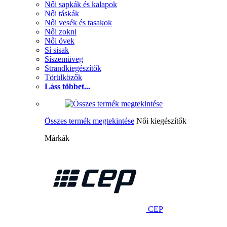
Női sapkák és kalapok
Női táskák
Női vesék és tasakok
Női zokni
Női övek
Sí sisak
Síszemüveg
Strandkiegészítők
Törülközők
Láss többet...
Összes termék megtekintése
Női kiegészítők
Márkák
CEP