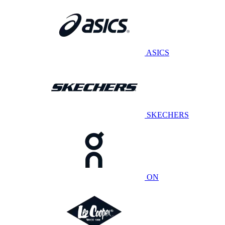
ASICS
SKECHERS
ON