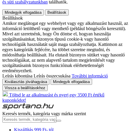
és süti szabályzatunkban
találhatók.
Mindegyik elfogadása
Beállítások
Beállítások
Amikor meglátogat egy webhelyet vagy egy alkalmazást használ, az
információ letölthető vagy menthető (például böngészőn keresztül).
Mivel azt szeretnénk, hogy Ön döntse el, hogyan használja
szolgáltatásainkat, bizonyos típusú cookie-k vagy hasonló
technológiák használatát saját maga szabályozhatja. Kattintson az
egyes kategóriák fejlécére, ha többet szeretne megtudni, és
módosíthatja beállításait. Ha elutasít bizonyos sütiket vagy hasonló
technológiákat, az nem alapvető tartalom megjelenítését vagy
szolgáltatásaink bizonyos funkcióinak elérhetetlenségét
eredményezheti.
Leírás kibontása
Leírás összecsukása
További információ
Kiválasztás jóváhagyása
Mindegyik elfogadása
Vissza a beállításokhoz
Töltsd le az alkalmazást és nyerj egy 3500 Ft értékű
kuponkódot!
Keresés termék, kategória vagy márka szerint
Kiszállítás 999 Ft- tól