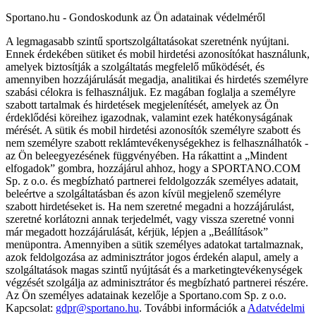
Sportano.hu - Gondoskodunk az Ön adatainak védelméről
A legmagasabb szintű sportszolgáltatásokat szeretnénk nyújtani.
Ennek érdekében sütiket és mobil hirdetési azonosítókat használunk,
amelyek biztosítják a szolgáltatás megfelelő működését, és
amennyiben hozzájárulását megadja, analitikai és hirdetés személyre
szabási célokra is felhasználjuk. Ez magában foglalja a személyre
szabott tartalmak és hirdetések megjelenítését, amelyek az Ön
érdeklődési köreihez igazodnak, valamint ezek hatékonyságának
mérését. A sütik és mobil hirdetési azonosítók személyre szabott és
nem személyre szabott reklámtevékenységekhez is felhasználhatók -
az Ön beleegyezésének függvényében. Ha rákattint a „Mindent
elfogadok” gombra, hozzájárul ahhoz, hogy a SPORTANO.COM
Sp. z o.o. és megbízható partnerei feldolgozzák személyes adatait,
beleértve a szolgáltatásban és azon kívül megjelenő személyre
szabott hirdetéseket is. Ha nem szeretné megadni a hozzájárulást,
szeretné korlátozni annak terjedelmét, vagy vissza szeretné vonni
már megadott hozzájárulását, kérjük, lépjen a „Beállítások”
menüpontra. Amennyiben a sütik személyes adatokat tartalmaznak,
azok feldolgozása az adminisztrátor jogos érdekén alapul, amely a
szolgáltatások magas szintű nyújtását és a marketingtevékenységek
végzését szolgálja az adminisztrátor és megbízható partnerei részére.
Az Ön személyes adatainak kezelője a Sportano.com Sp. z o.o.
Kapcsolat:
gdpr@sportano.hu
. További információk a
Adatvédelmi