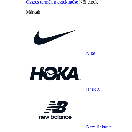
Összes termék megtekintése
Női cipők
Márkák
Nike
HOKA
New Balance