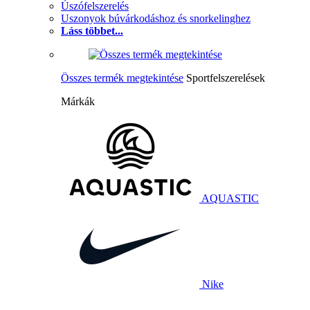
Úszófelszerelés
Uszonyok búvárkodáshoz és snorkelinghez
Láss többet...
Összes termék megtekintése
Sportfelszerelések
Márkák
AQUASTIC
Nike