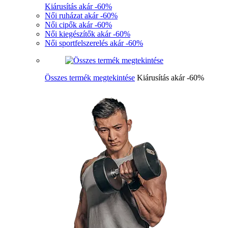
Kiárusítás akár -60%
Női ruházat akár -60%
Női cipők akár -60%
Női kiegészítők akár -60%
Női sportfelszerelés akár -60%
Összes termék megtekintése
Kiárusítás akár -60%