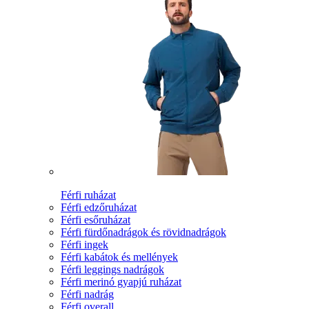
Férfi ruházat
Férfi edzőruházat
Férfi esőruházat
Férfi fürdőnadrágok és rövidnadrágok
Férfi ingek
Férfi kabátok és mellények
Férfi leggings nadrágok
Férfi merinó gyapjú ruházat
Férfi nadrág
Férfi overall