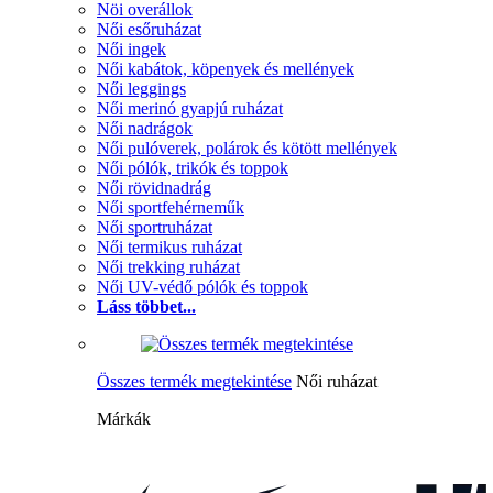
Nöi overállok
Női esőruházat
Női ingek
Női kabátok, köpenyek és mellények
Női leggings
Női merinó gyapjú ruházat
Női nadrágok
Női pulóverek, polárok és kötött mellények
Női pólók, trikók és toppok
Női rövidnadrág
Női sportfehérneműk
Női sportruházat
Női termikus ruházat
Női trekking ruházat
Női UV-védő pólók és toppok
Láss többet...
Összes termék megtekintése
Női ruházat
Márkák