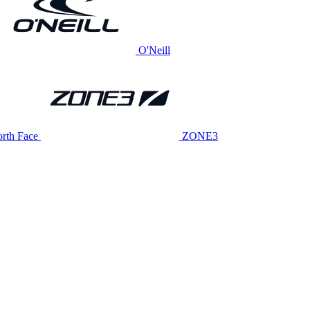
O'Neill
rth Face
ZONE3