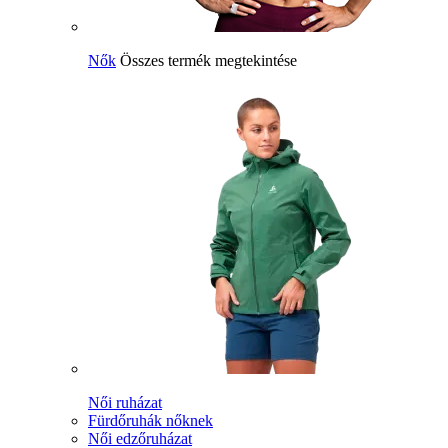
Nők
Összes termék megtekintése
Női ruházat
Fürdőruhák nőknek
Női edzőruházat