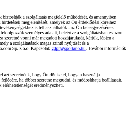
k biztosítják a szolgáltatás megfelelő működését, és amennyiben
és hirdetések megjelenítését, amelyek az Ön érdeklődési köreihez
ámtevékenységekhez is felhasználhatók - az Ön beleegyezésének
dolgozzák személyes adatait, beleértve a szolgáltatásban és azon
za szeretné vonni már megadott hozzájárulását, kérjük, lépjen a
ely a szolgáltatások magas szintű nyújtását és a
no.com Sp. z o.o. Kapcsolat:
gdpr@sportano.hu
. További információk
l azt szeretnénk, hogy Ön döntse el, hogyan használja
ejlécére, ha többet szeretne megtudni, és módosíthatja beállításait.
k elérhetetlenségét eredményezheti.