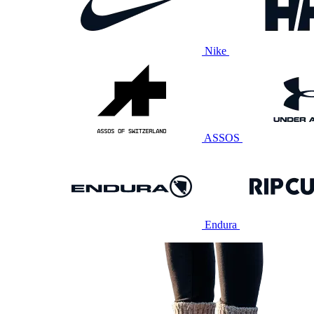
Nike
ASSOS
Endura