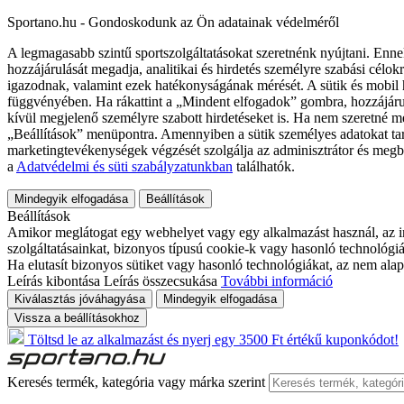
Sportano.hu - Gondoskodunk az Ön adatainak védelméről
A legmagasabb szintű sportszolgáltatásokat szeretnénk nyújtani. Enne
hozzájárulását megadja, analitikai és hirdetés személyre szabási célok
igazodnak, valamint ezek hatékonyságának mérését. A sütik és mobil 
függvényében. Ha rákattint a „Mindent elfogadok” gombra, hozzájáru
kívül megjelenő személyre szabott hirdetéseket is. Ha nem szeretné me
„Beállítások” menüpontra. Amennyiben a sütik személyes adatokat tart
marketingtevékenységek végzését szolgálja az adminisztrátor és megb
a
Adatvédelmi és süti szabályzatunkban
találhatók.
Mindegyik elfogadása
Beállítások
Beállítások
Amikor meglátogat egy webhelyet vagy egy alkalmazást használ, az in
szolgáltatásainkat, bizonyos típusú cookie-k vagy hasonló technológiák
Ha elutasít bizonyos sütiket vagy hasonló technológiákat, az nem alap
Leírás kibontása
Leírás összecsukása
További információ
Kiválasztás jóváhagyása
Mindegyik elfogadása
Vissza a beállításokhoz
Töltsd le az alkalmazást és nyerj egy 3500 Ft értékű kuponkódot!
Keresés termék, kategória vagy márka szerint