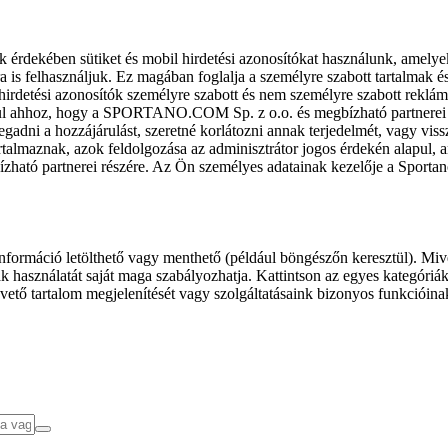
k érdekében sütiket és mobil hirdetési azonosítókat használunk, amelye
ra is felhasználjuk. Ez magában foglalja a személyre szabott tartalmak 
hirdetési azonosítók személyre szabott és nem személyre szabott rekl
l ahhoz, hogy a SPORTANO.COM Sp. z o.o. és megbízható partnerei fel
gadni a hozzájárulást, szeretné korlátozni annak terjedelmét, vagy viss
almaznak, azok feldolgozása az adminisztrátor jogos érdekén alapul, am
ízható partnerei részére. Az Ön személyes adatainak kezelője a Sporta
formáció letölthető vagy menthető (például böngészőn keresztül). Mive
 használatát saját maga szabályozhatja. Kattintson az egyes kategóriák f
vető tartalom megjelenítését vagy szolgáltatásaink bizonyos funkcióina