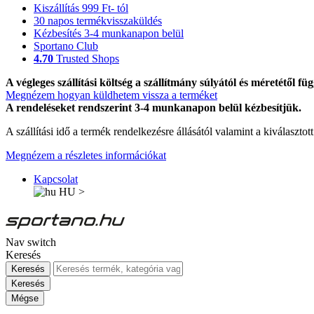
Kiszállítás 999 Ft- tól
30 napos termékvisszaküldés
Kézbesítés 3-4 munkanapon belül
Sportano Club
4.70
Trusted Shops
A végleges szállítási költség a szállítmány súlyától és méretétől füg
Megnézem hogyan küldhetem vissza a terméket
A rendeléseket rendszerint 3-4 munkanapon belül kézbesítjük.
A szállítási idő a termék rendelkezésre állásától valamint a kiválasztot
Megnézem a részletes információkat
Kapcsolat
HU
>
Nav switch
Keresés
Keresés
Keresés
Mégse