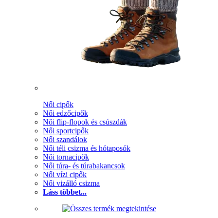
Női cipők
Női edzőcipők
Női flip-flopok és csúszdák
Női sportcipők
Női szandálok
Női téli csizma és hótaposók
Női tornacipők
Női túra- és túrabakancsok
Női vízi cipők
Női vizálló csizma
Láss többet...