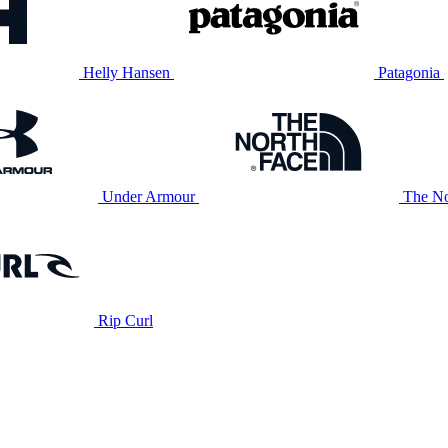
Helly Hansen
Patagonia
Under Armour
The No
Rip Curl