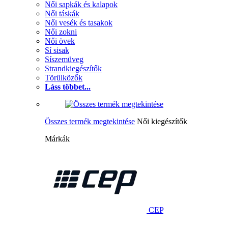
Női sapkák és kalapok
Női táskák
Női vesék és tasakok
Női zokni
Női övek
Sí sisak
Síszemüveg
Strandkiegészítők
Törülközők
Láss többet...
Összes termék megtekintése
Női kiegészítők
Márkák
CEP