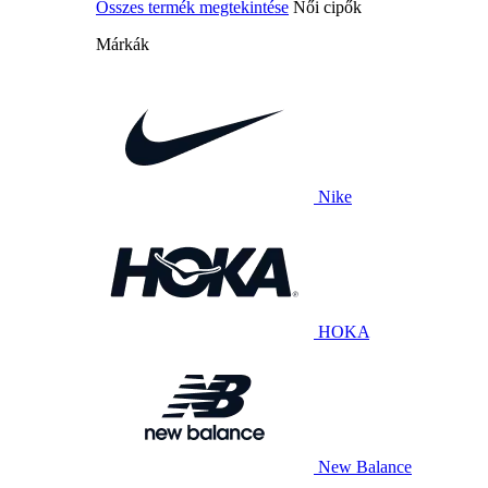
Összes termék megtekintése
Női cipők
Márkák
Nike
HOKA
New Balance