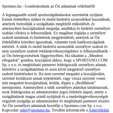
Sportano.hu - Gondoskodunk az Ön adatainak védelméről
A legmagasabb szintű sportszolgáltatásokat szeretnénk nyújtani.
Ennek érdekében sütiket és mobil hirdetési azonosítókat használunk,
amelyek biztosítják a szolgáltatás megfelelő működését, és
amennyiben hozzájárulását megadja, analitikai és hirdetés személyre
szabási célokra is felhasználjuk. Ez magában foglalja a személyre
szabott tartalmak és hirdetések megjelenítését, amelyek az Ön
érdeklődési köreihez igazodnak, valamint ezek hatékonyságának
mérését. A sütik és mobil hirdetési azonosítók személyre szabott és
nem személyre szabott reklámtevékenységekhez is felhasználhatók -
az Ön beleegyezésének függvényében. Ha rákattint a „Mindent
elfogadok” gombra, hozzájárul ahhoz, hogy a SPORTANO.COM
Sp. z o.o. és megbízható partnerei feldolgozzák személyes adatait,
beleértve a szolgáltatásban és azon kívül megjelenő személyre
szabott hirdetéseket is. Ha nem szeretné megadni a hozzájárulást,
szeretné korlátozni annak terjedelmét, vagy vissza szeretné vonni
már megadott hozzájárulását, kérjük, lépjen a „Beállítások”
menüpontra. Amennyiben a sütik személyes adatokat tartalmaznak,
azok feldolgozása az adminisztrátor jogos érdekén alapul, amely a
szolgáltatások magas szintű nyújtását és a marketingtevékenységek
végzését szolgálja az adminisztrátor és megbízható partnerei részére.
Az Ön személyes adatainak kezelője a Sportano.com Sp. z o.o.
Kapcsolat:
gdpr@sportano.hu
. További információk a
Adatvédelmi