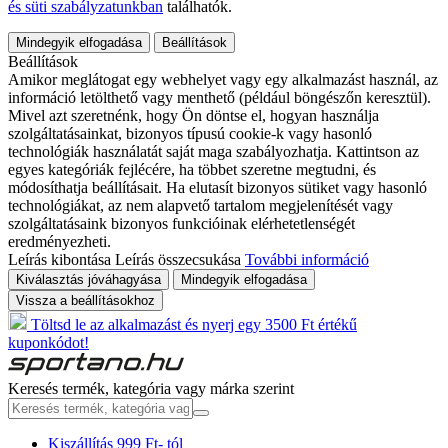
és süti szabályzatunkban
találhatók.
Mindegyik elfogadása
Beállítások
Beállítások
Amikor meglátogat egy webhelyet vagy egy alkalmazást használ, az
információ letölthető vagy menthető (például böngészőn keresztül).
Mivel azt szeretnénk, hogy Ön döntse el, hogyan használja
szolgáltatásainkat, bizonyos típusú cookie-k vagy hasonló
technológiák használatát saját maga szabályozhatja. Kattintson az
egyes kategóriák fejlécére, ha többet szeretne megtudni, és
módosíthatja beállításait. Ha elutasít bizonyos sütiket vagy hasonló
technológiákat, az nem alapvető tartalom megjelenítését vagy
szolgáltatásaink bizonyos funkcióinak elérhetetlenségét
eredményezheti.
Leírás kibontása
Leírás összecsukása
További információ
Kiválasztás jóváhagyása
Mindegyik elfogadása
Vissza a beállításokhoz
Töltsd le az alkalmazást és nyerj egy 3500 Ft értékű
kuponkódot!
Keresés termék, kategória vagy márka szerint
Kiszállítás 999 Ft- tól