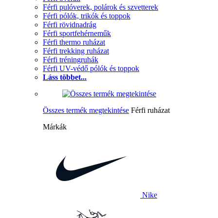
Férfi pulóverek, polárok és szvetterek
Férfi pólók, trikók és toppok
Férfi rövidnadrág
Férfi sportfehérneműk
Férfi thermo ruházat
Férfi trekking ruházat
Férfi tréningruhák
Férfi UV-védő pólók és toppok
Láss többet...
Összes termék megtekintése
Férfi ruházat
Márkák
Nike