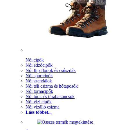
Női cipők
Női edzőcipők
Női flip-flopok és csúszdák
Női sportcipők
Női szandálok
Női téli csizma és hótaposók
Női tornacipők
Női túra- és túrabakancsok
Női vízi cipők
Női vizálló csizma
Láss többet...