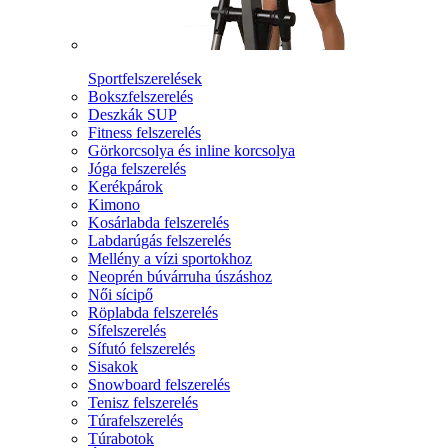
Sportfelszerelések
Bokszfelszerelés
Deszkák SUP
Fitness felszerelés
Görkorcsolya és inline korcsolya
Jóga felszerelés
Kerékpárok
Kimono
Kosárlabda felszerelés
Labdarúgás felszerelés
Mellény a vízi sportokhoz
Neoprén búvárruha úszáshoz
Női sícipő
Röplabda felszerelés
Sífelszerelés
Sífutó felszerelés
Sisakok
Snowboard felszerelés
Tenisz felszerelés
Túrafelszerelés
Túrabotok