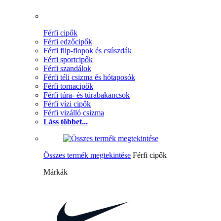
Férfi cipők
Férfi edzőcipők
Férfi flip-flopok és csúszdák
Férfi sportcipők
Férfi szandálok
Férfi téli csizma és hótaposók
Férfi tornacipők
Férfi túra- és túrabakancsok
Férfi vízi cipők
Férfi vizálló csizma
Láss többet...
Összes termék megtekintése
Férfi cipők
Márkák