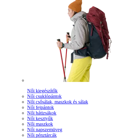
Női kiegészítők
Női csuklópántok
Női csősálak, maszkok és sálak
Női fejpántok
Női hátizsákok
Női kesztyűk
Női maszkok
Női napszemüveg
Női pénztárcák