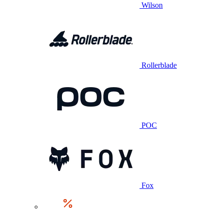
Wilson
Rollerblade
POC
Fox