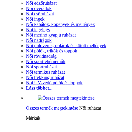
Női edzőruházat
Nöi overállok
Női esőruházat
Női ingek
Női kabátok, köpenyek és mellények
Női leggings
Női merinó gyapjú ruházat
Női nadrágok
Női pulóverek, polárok és kötött mellények
Női pólók, trikók és toppok
Női rövidnadrág
Női sportfehérneműk
Női sportruházat
Női termikus ruházat
Női trekking ruházat
Női UV-védő pólók és toppok
Láss többet...
Összes termék megtekintése
Női ruházat
Márkák