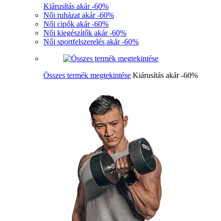
Kiárusítás akár -60%
Női ruházat akár -60%
Női cipők akár -60%
Női kiegészítők akár -60%
Női sportfelszerelés akár -60%
Összes termék megtekintése
Kiárusítás akár -60%