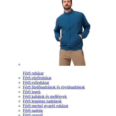
Férfi ruházat
Férfi edzőruházat
Férfi esőruházat
Férfi fürdőnadrágok és rövidnadrágok
Férfi ingek
Férfi kabátok és mellények
Férfi leggings nadrágok
Férfi merinó gyapjú ruházat
Férfi nadrág
Férfi overall