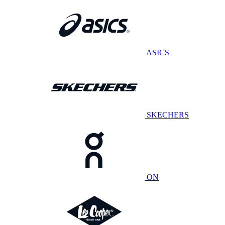
ASICS
SKECHERS
ON