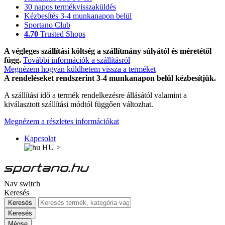
30 napos termékvisszaküldés
Kézbesítés 3-4 munkanapon belül
Sportano Club
4.70
Trusted Shops
A végleges szállítási költség a szállítmány súlyától és méretétől
függ.
További információk a szállításról
Megnézem hogyan küldhetem vissza a terméket
A rendeléseket rendszerint 3-4 munkanapon belül kézbesítjük.
A szállítási idő a termék rendelkezésre állásától valamint a
kiválasztott szállítási módtól függően változhat.
Megnézem a részletes információkat
Kapcsolat
HU
>
Nav switch
Keresés
Keresés
Keresés
Mégse