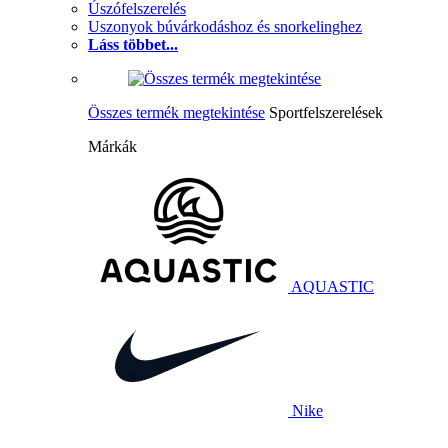
Úszófelszerelés
Uszonyok búvárkodáshoz és snorkelinghez
Láss többet...
Összes termék megtekintése
Sportfelszerelések
Márkák
AQUASTIC
Nike