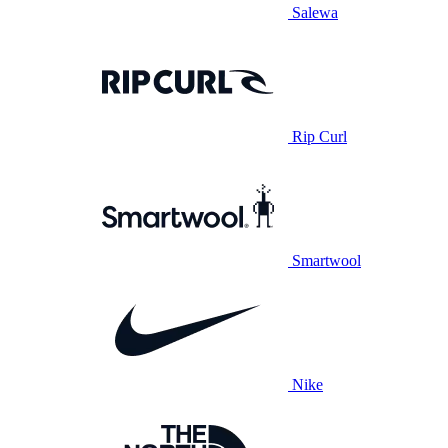
Salewa
Rip Curl
Smartwool
Nike