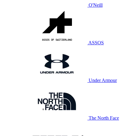
O'Neill
ASSOS
Under Armour
The North Face