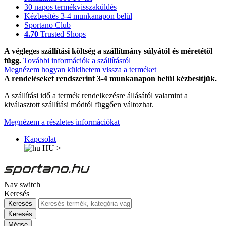
30 napos termékvisszaküldés
Kézbesítés 3-4 munkanapon belül
Sportano Club
4.70
Trusted Shops
A végleges szállítási költség a szállítmány súlyától és méretétől
függ.
További információk a szállításról
Megnézem hogyan küldhetem vissza a terméket
A rendeléseket rendszerint 3-4 munkanapon belül kézbesítjük.
A szállítási idő a termék rendelkezésre állásától valamint a
kiválasztott szállítási módtól függően változhat.
Megnézem a részletes információkat
Kapcsolat
HU
>
Nav switch
Keresés
Keresés
Keresés
Mégse