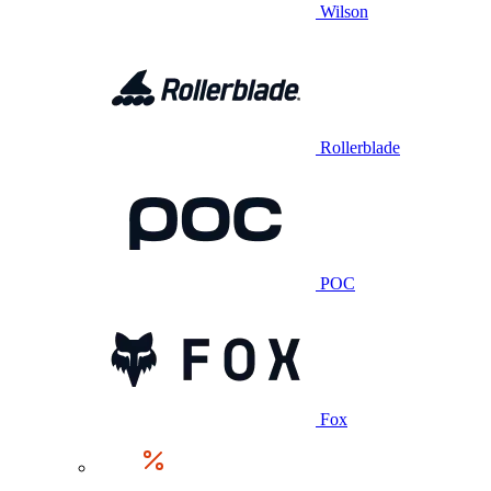
Wilson
Rollerblade
POC
Fox