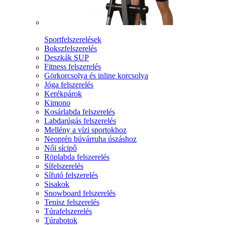
Sportfelszerelések
Bokszfelszerelés
Deszkák SUP
Fitness felszerelés
Görkorcsolya és inline korcsolya
Jóga felszerelés
Kerékpárok
Kimono
Kosárlabda felszerelés
Labdarúgás felszerelés
Mellény a vízi sportokhoz
Neoprén búvárruha úszáshoz
Női sícipő
Röplabda felszerelés
Sífelszerelés
Sífutó felszerelés
Sisakok
Snowboard felszerelés
Tenisz felszerelés
Túrafelszerelés
Túrabotok