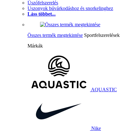
Úszófelszerelés
Uszonyok búvárkodáshoz és snorkelinghez
Láss többet...
Összes termék megtekintése
Sportfelszerelések
Márkák
AQUASTIC
Nike