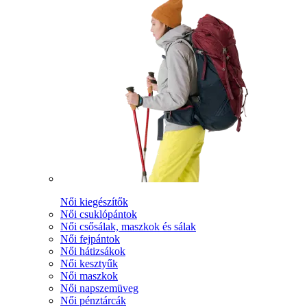
Női kiegészítők
Női csuklópántok
Női csősálak, maszkok és sálak
Női fejpántok
Női hátizsákok
Női kesztyűk
Női maszkok
Női napszemüveg
Női pénztárcák