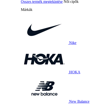
Összes termék megtekintése
Női cipők
Márkák
Nike
HOKA
New Balance