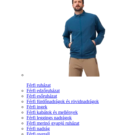
Férfi ruházat
Férfi edzőruházat
Férfi esőruházat
Férfi fürdőnadrágok és rövidnadrágok
Férfi ingek
Férfi kabátok és mellények
Férfi leggings nadrágok
Férfi merinó gyapjú ruházat
Férfi nadrág
Férfi overall