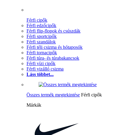
Férfi cipők
Férfi edzőcipők
Férfi flip-flopok és csúszdák
Férfi sportcipők
Férfi szandálok
Férfi téli csizma és hótaposók
Férfi tornacipők
Férfi túra- és túrabakancsok
Férfi vízi cipők
Férfi vizálló csizma
Láss többet...
Összes termék megtekintése
Férfi cipők
Márkák