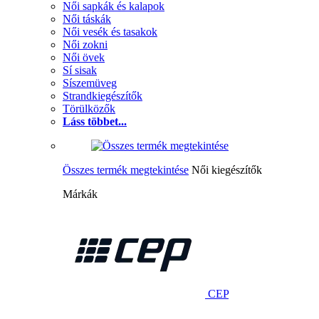
Női sapkák és kalapok
Női táskák
Női vesék és tasakok
Női zokni
Női övek
Sí sisak
Síszemüveg
Strandkiegészítők
Törülközők
Láss többet...
Összes termék megtekintése
Női kiegészítők
Márkák
CEP