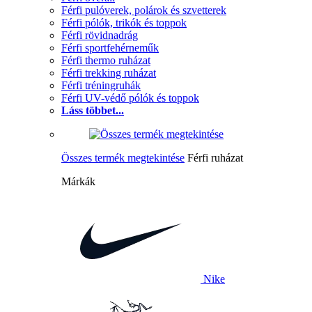
Férfi pulóverek, polárok és szvetterek
Férfi pólók, trikók és toppok
Férfi rövidnadrág
Férfi sportfehérneműk
Férfi thermo ruházat
Férfi trekking ruházat
Férfi tréningruhák
Férfi UV-védő pólók és toppok
Láss többet...
Összes termék megtekintése
Férfi ruházat
Márkák
Nike