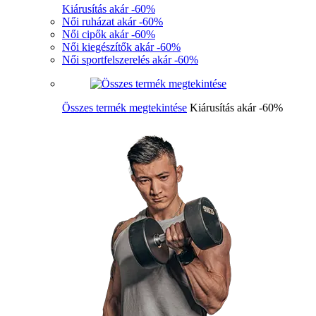
Kiárusítás akár -60%
Női ruházat akár -60%
Női cipők akár -60%
Női kiegészítők akár -60%
Női sportfelszerelés akár -60%
Összes termék megtekintése
Kiárusítás akár -60%