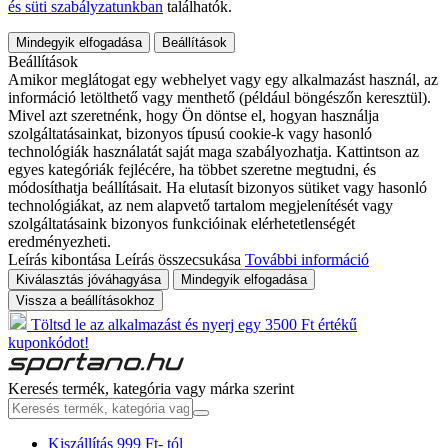
és süti szabályzatunkban
találhatók.
Mindegyik elfogadása
Beállítások
Beállítások
Amikor meglátogat egy webhelyet vagy egy alkalmazást használ, az
információ letölthető vagy menthető (például böngészőn keresztül).
Mivel azt szeretnénk, hogy Ön döntse el, hogyan használja
szolgáltatásainkat, bizonyos típusú cookie-k vagy hasonló
technológiák használatát saját maga szabályozhatja. Kattintson az
egyes kategóriák fejlécére, ha többet szeretne megtudni, és
módosíthatja beállításait. Ha elutasít bizonyos sütiket vagy hasonló
technológiákat, az nem alapvető tartalom megjelenítését vagy
szolgáltatásaink bizonyos funkcióinak elérhetetlenségét
eredményezheti.
Leírás kibontása
Leírás összecsukása
További információ
Kiválasztás jóváhagyása
Mindegyik elfogadása
Vissza a beállításokhoz
Töltsd le az alkalmazást és nyerj egy 3500 Ft értékű
kuponkódot!
Keresés termék, kategória vagy márka szerint
Kiszállítás 999 Ft- tól