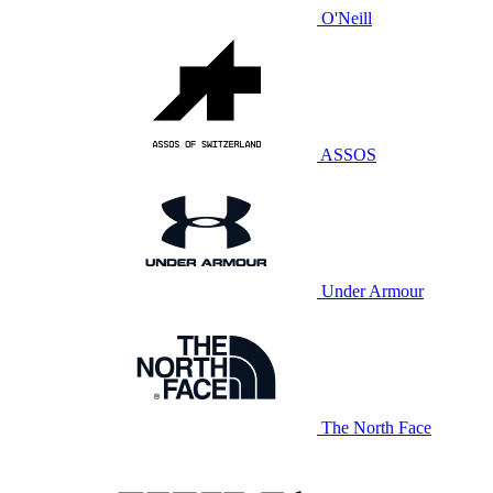
O'Neill
ASSOS
Under Armour
The North Face