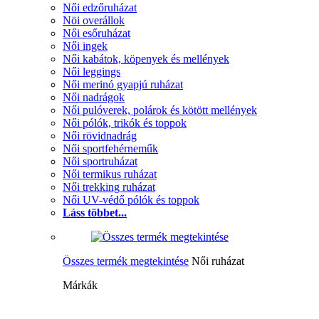
Női edzőruházat
Nöi overállok
Női esőruházat
Női ingek
Női kabátok, köpenyek és mellények
Női leggings
Női merinó gyapjú ruházat
Női nadrágok
Női pulóverek, polárok és kötött mellények
Női pólók, trikók és toppok
Női rövidnadrág
Női sportfehérneműk
Női sportruházat
Női termikus ruházat
Női trekking ruházat
Női UV-védő pólók és toppok
Láss többet...
Összes termék megtekintése
Női ruházat
Márkák