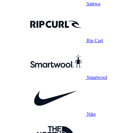
Salewa
Rip Curl
Smartwool
Nike