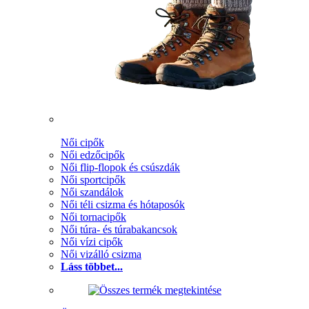
Női cipők
Női edzőcipők
Női flip-flopok és csúszdák
Női sportcipők
Női szandálok
Női téli csizma és hótaposók
Női tornacipők
Női túra- és túrabakancsok
Női vízi cipők
Női vizálló csizma
Láss többet...