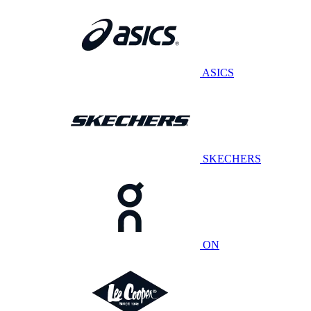
ASICS
SKECHERS
ON