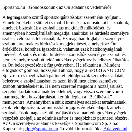
Sportano.hu - Gondoskodunk az Ön adatainak védelméről
A legmagasabb szintű sportszolgáltatásokat szeretnénk nyújtani.
Ennek érdekében sütiket és mobil hirdetési azonosítókat használunk,
amelyek biztosítják a szolgáltatás megfelelő működését, és
amennyiben hozzájárulását megadja, analitikai és hirdetés személyre
szabási célokra is felhasználjuk. Ez magában foglalja a személyre
szabott tartalmak és hirdetések megjelenítését, amelyek az Ön
érdeklődési köreihez igazodnak, valamint ezek hatékonyságának
mérését. A sütik és mobil hirdetési azonosítók személyre szabott és
nem személyre szabott reklámtevékenységekhez is felhasználhatók -
az Ön beleegyezésének függvényében. Ha rákattint a „Mindent
elfogadok” gombra, hozzájárul ahhoz, hogy a SPORTANO.COM
Sp. z o.o. és megbízható partnerei feldolgozzák személyes adatait,
beleértve a szolgáltatásban és azon kívül megjelenő személyre
szabott hirdetéseket is. Ha nem szeretné megadni a hozzájárulást,
szeretné korlátozni annak terjedelmét, vagy vissza szeretné vonni
már megadott hozzájárulását, kérjük, lépjen a „Beállítások”
menüpontra. Amennyiben a sütik személyes adatokat tartalmaznak,
azok feldolgozása az adminisztrátor jogos érdekén alapul, amely a
szolgáltatások magas szintű nyújtását és a marketingtevékenységek
végzését szolgálja az adminisztrátor és megbízható partnerei részére.
Az Ön személyes adatainak kezelője a Sportano.com Sp. z o.o.
Kapcsolat:
gdpr@sportano.hu
. További információk a
Adatvédelmi