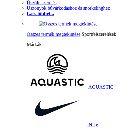
Úszófelszerelés
Uszonyok búvárkodáshoz és snorkelinghez
Láss többet...
Összes termék megtekintése
Sportfelszerelések
Márkák
AQUASTIC
Nike