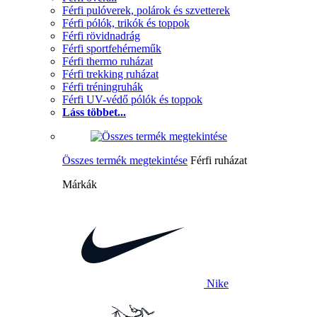
Férfi pulóverek, polárok és szvetterek
Férfi pólók, trikók és toppok
Férfi rövidnadrág
Férfi sportfehérneműk
Férfi thermo ruházat
Férfi trekking ruházat
Férfi tréningruhák
Férfi UV-védő pólók és toppok
Láss többet...
Összes termék megtekintése
Férfi ruházat
Márkák
Nike