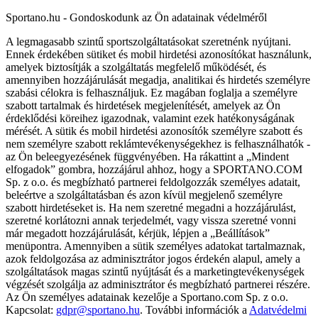
Sportano.hu - Gondoskodunk az Ön adatainak védelméről
A legmagasabb szintű sportszolgáltatásokat szeretnénk nyújtani.
Ennek érdekében sütiket és mobil hirdetési azonosítókat használunk,
amelyek biztosítják a szolgáltatás megfelelő működését, és
amennyiben hozzájárulását megadja, analitikai és hirdetés személyre
szabási célokra is felhasználjuk. Ez magában foglalja a személyre
szabott tartalmak és hirdetések megjelenítését, amelyek az Ön
érdeklődési köreihez igazodnak, valamint ezek hatékonyságának
mérését. A sütik és mobil hirdetési azonosítók személyre szabott és
nem személyre szabott reklámtevékenységekhez is felhasználhatók -
az Ön beleegyezésének függvényében. Ha rákattint a „Mindent
elfogadok” gombra, hozzájárul ahhoz, hogy a SPORTANO.COM
Sp. z o.o. és megbízható partnerei feldolgozzák személyes adatait,
beleértve a szolgáltatásban és azon kívül megjelenő személyre
szabott hirdetéseket is. Ha nem szeretné megadni a hozzájárulást,
szeretné korlátozni annak terjedelmét, vagy vissza szeretné vonni
már megadott hozzájárulását, kérjük, lépjen a „Beállítások”
menüpontra. Amennyiben a sütik személyes adatokat tartalmaznak,
azok feldolgozása az adminisztrátor jogos érdekén alapul, amely a
szolgáltatások magas szintű nyújtását és a marketingtevékenységek
végzését szolgálja az adminisztrátor és megbízható partnerei részére.
Az Ön személyes adatainak kezelője a Sportano.com Sp. z o.o.
Kapcsolat:
gdpr@sportano.hu
. További információk a
Adatvédelmi