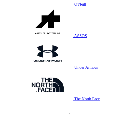
O'Neill
ASSOS
Under Armour
The North Face