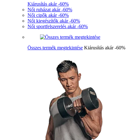
Kiárusítás akár -60%
Női ruházat akár -60%
Női cipők akár -60%
Női kiegészítők akár -60%
Női sportfelszerelés akár -60%
Összes termék megtekintése
Kiárusítás akár -60%