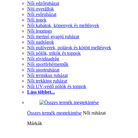
Női edzőruházat
Nöi overállok
Női esőruházat
Női ingek
Női kabátok, köpenyek és mellények
Női leggings
Női merinó gyapjú ruházat
Női nadrágok
Női pulóverek, polárok és kötött mellények
Női pólók, trikók és toppok
Női rövidnadrág
Női sportfehérneműk
Női sportruházat
Női termikus ruházat
Női trekking ruházat
Női UV-védő pólók és toppok
Láss többet...
Összes termék megtekintése
Női ruházat
Márkák