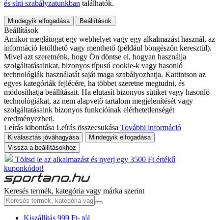
és süti szabályzatunkban
találhatók.
Mindegyik elfogadása
Beállítások
Beállítások
Amikor meglátogat egy webhelyet vagy egy alkalmazást használ, az
információ letölthető vagy menthető (például böngészőn keresztül).
Mivel azt szeretnénk, hogy Ön döntse el, hogyan használja
szolgáltatásainkat, bizonyos típusú cookie-k vagy hasonló
technológiák használatát saját maga szabályozhatja. Kattintson az
egyes kategóriák fejlécére, ha többet szeretne megtudni, és
módosíthatja beállításait. Ha elutasít bizonyos sütiket vagy hasonló
technológiákat, az nem alapvető tartalom megjelenítését vagy
szolgáltatásaink bizonyos funkcióinak elérhetetlenségét
eredményezheti.
Leírás kibontása
Leírás összecsukása
További információ
Kiválasztás jóváhagyása
Mindegyik elfogadása
Vissza a beállításokhoz
Töltsd le az alkalmazást és nyerj egy 3500 Ft értékű
kuponkódot!
Keresés termék, kategória vagy márka szerint
Kiszállítás 999 Ft- tól