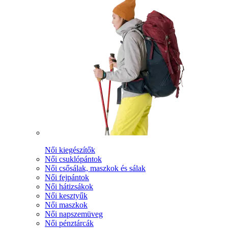
Női kiegészítők
Női csuklópántok
Női csősálak, maszkok és sálak
Női fejpántok
Női hátizsákok
Női kesztyűk
Női maszkok
Női napszemüveg
Női pénztárcák