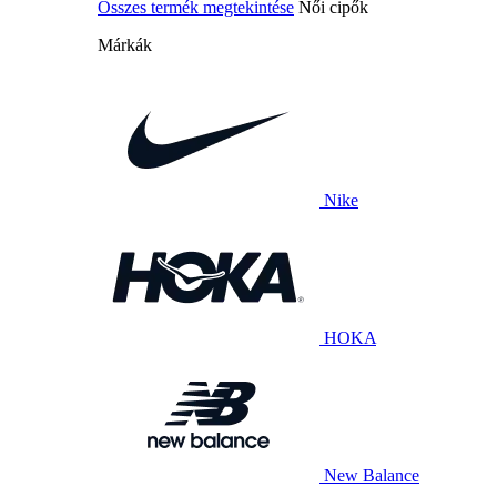
Összes termék megtekintése
Női cipők
Márkák
Nike
HOKA
New Balance