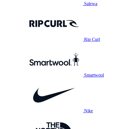
Salewa
Rip Curl
Smartwool
Nike