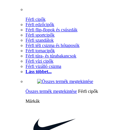
Férfi cipők
Férfi edzőcipők
Férfi flip-flopok és csúszdák
Férfi sportcipők
Férfi szandálok
Férfi téli csizma és hótaposók
Férfi tornacipők
Férfi túra- és túrabakancsok
Férfi vízi cipők
Férfi vizálló csizma
Láss többet...
Összes termék megtekintése
Férfi cipők
Márkák