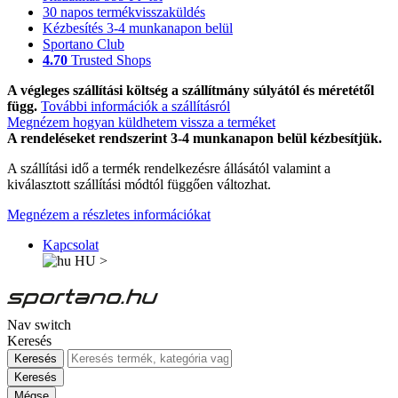
30 napos termékvisszaküldés
Kézbesítés 3-4 munkanapon belül
Sportano Club
4.70
Trusted Shops
A végleges szállítási költség a szállítmány súlyától és méretétől
függ.
További információk a szállításról
Megnézem hogyan küldhetem vissza a terméket
A rendeléseket rendszerint 3-4 munkanapon belül kézbesítjük.
A szállítási idő a termék rendelkezésre állásától valamint a
kiválasztott szállítási módtól függően változhat.
Megnézem a részletes információkat
Kapcsolat
HU
>
Nav switch
Keresés
Keresés
Keresés
Mégse