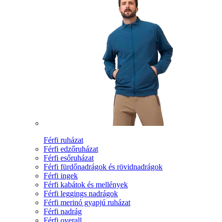
Férfi ruházat
Férfi edzőruházat
Férfi esőruházat
Férfi fürdőnadrágok és rövidnadrágok
Férfi ingek
Férfi kabátok és mellények
Férfi leggings nadrágok
Férfi merinó gyapjú ruházat
Férfi nadrág
Férfi overall