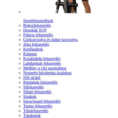
Sportfelszerelések
Bokszfelszerelés
Deszkák SUP
Fitness felszerelés
Görkorcsolya és inline korcsolya
Jóga felszerelés
Kerékpárok
Kimono
Kosárlabda felszerelés
Labdarúgás felszerelés
Mellény a vízi sportokhoz
Neoprén búvárruha úszáshoz
Női sícipő
Röplabda felszerelés
Sífelszerelés
Sífutó felszerelés
Sisakok
Snowboard felszerelés
Tenisz felszerelés
Túrafelszerelés
Túrabotok