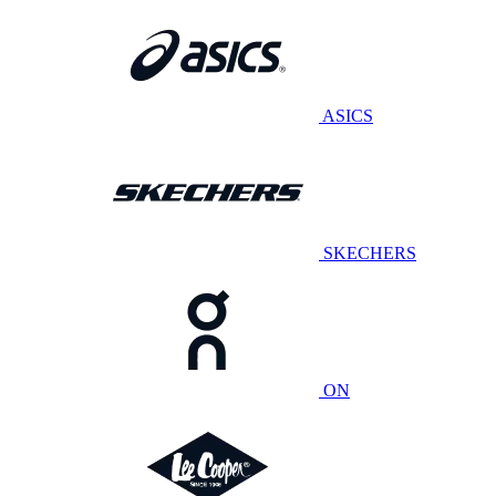
ASICS
SKECHERS
ON