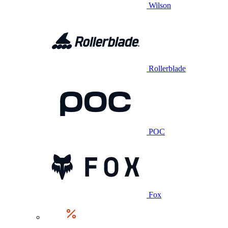
Wilson
Rollerblade
POC
Fox