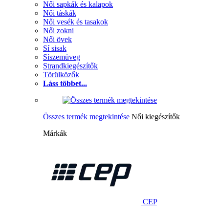
Női sapkák és kalapok
Női táskák
Női vesék és tasakok
Női zokni
Női övek
Sí sisak
Síszemüveg
Strandkiegészítők
Törülközők
Láss többet...
Összes termék megtekintése
Női kiegészítők
Márkák
CEP