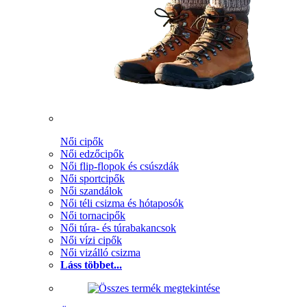
Női cipők
Női edzőcipők
Női flip-flopok és csúszdák
Női sportcipők
Női szandálok
Női téli csizma és hótaposók
Női tornacipők
Női túra- és túrabakancsok
Női vízi cipők
Női vizálló csizma
Láss többet...