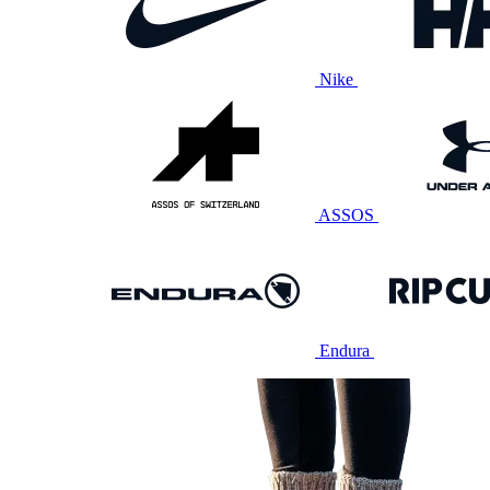
Nike
ASSOS
Endura