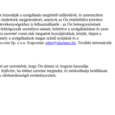
k biztosítják a szolgáltatás megfelelő működését, és amennyiben
és hirdetések megjelenítését, amelyek az Ön érdeklődési köreihez
ámtevékenységekhez is felhasználhatók - az Ön beleegyezésének
dolgozzák személyes adatait, beleértve a szolgáltatásban és azon
za szeretné vonni már megadott hozzájárulását, kérjük, lépjen a
ely a szolgáltatások magas szintű nyújtását és a
no.com Sp. z o.o. Kapcsolat:
gdpr@sportano.hu
. További információk
l azt szeretnénk, hogy Ön döntse el, hogyan használja
ejlécére, ha többet szeretne megtudni, és módosíthatja beállításait.
k elérhetetlenségét eredményezheti.