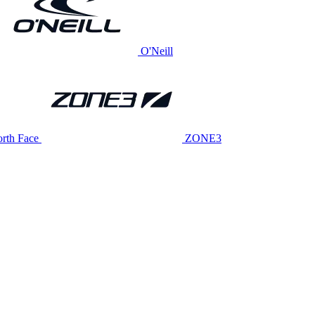
O'Neill
rth Face
ZONE3