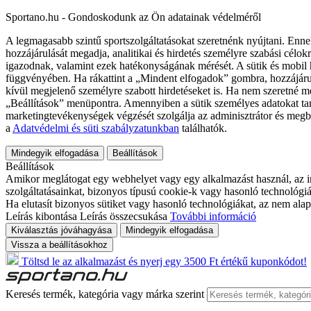
Sportano.hu - Gondoskodunk az Ön adatainak védelméről
A legmagasabb szintű sportszolgáltatásokat szeretnénk nyújtani. Enne
hozzájárulását megadja, analitikai és hirdetés személyre szabási célok
igazodnak, valamint ezek hatékonyságának mérését. A sütik és mobil 
függvényében. Ha rákattint a „Mindent elfogadok” gombra, hozzájáru
kívül megjelenő személyre szabott hirdetéseket is. Ha nem szeretné me
„Beállítások” menüpontra. Amennyiben a sütik személyes adatokat tart
marketingtevékenységek végzését szolgálja az adminisztrátor és megb
a
Adatvédelmi és süti szabályzatunkban
találhatók.
Mindegyik elfogadása
Beállítások
Beállítások
Amikor meglátogat egy webhelyet vagy egy alkalmazást használ, az in
szolgáltatásainkat, bizonyos típusú cookie-k vagy hasonló technológiák
Ha elutasít bizonyos sütiket vagy hasonló technológiákat, az nem alap
Leírás kibontása
Leírás összecsukása
További információ
Kiválasztás jóváhagyása
Mindegyik elfogadása
Vissza a beállításokhoz
Töltsd le az alkalmazást és nyerj egy 3500 Ft értékű kuponkódot!
Keresés termék, kategória vagy márka szerint