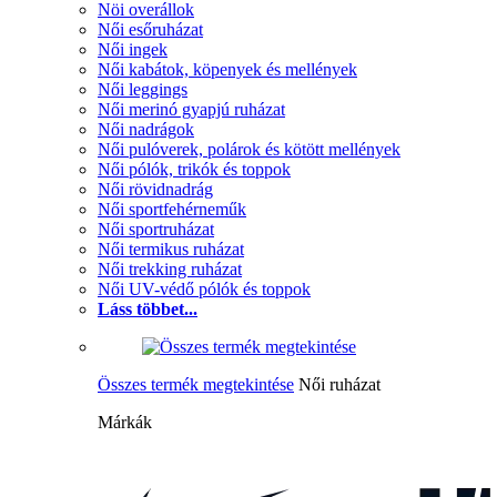
Nöi overállok
Női esőruházat
Női ingek
Női kabátok, köpenyek és mellények
Női leggings
Női merinó gyapjú ruházat
Női nadrágok
Női pulóverek, polárok és kötött mellények
Női pólók, trikók és toppok
Női rövidnadrág
Női sportfehérneműk
Női sportruházat
Női termikus ruházat
Női trekking ruházat
Női UV-védő pólók és toppok
Láss többet...
Összes termék megtekintése
Női ruházat
Márkák