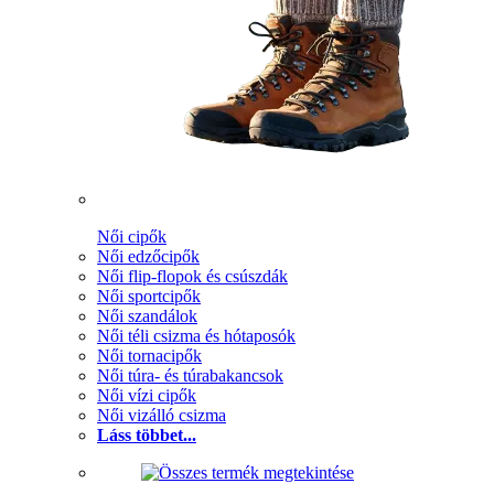
Női cipők
Női edzőcipők
Női flip-flopok és csúszdák
Női sportcipők
Női szandálok
Női téli csizma és hótaposók
Női tornacipők
Női túra- és túrabakancsok
Női vízi cipők
Női vizálló csizma
Láss többet...