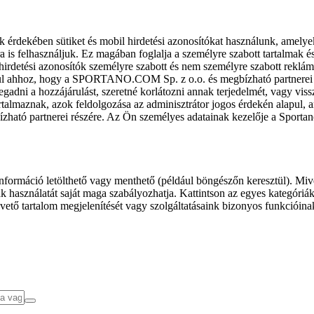
k érdekében sütiket és mobil hirdetési azonosítókat használunk, amelye
ra is felhasználjuk. Ez magában foglalja a személyre szabott tartalmak 
hirdetési azonosítók személyre szabott és nem személyre szabott rekl
l ahhoz, hogy a SPORTANO.COM Sp. z o.o. és megbízható partnerei fel
gadni a hozzájárulást, szeretné korlátozni annak terjedelmét, vagy viss
almaznak, azok feldolgozása az adminisztrátor jogos érdekén alapul, am
ízható partnerei részére. Az Ön személyes adatainak kezelője a Sporta
formáció letölthető vagy menthető (például böngészőn keresztül). Mive
 használatát saját maga szabályozhatja. Kattintson az egyes kategóriák f
vető tartalom megjelenítését vagy szolgáltatásaink bizonyos funkcióina