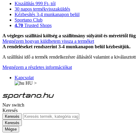
Kiszállítás 999 Ft- tól
30 napos termékvisszaküldés
Kézbesítés 3-4 munkanapon belül
Sportano Club
4.70
Trusted Shops
A végleges szállítási költség a szállítmány súlyától és méretétől füg
Megnézem hogyan küldhetem vissza a terméket
A rendeléseket rendszerint 3-4 munkanapon belül kézbesítjük.
A szállítási idő a termék rendelkezésre állásától valamint a kiválasztot
Megnézem a részletes információkat
Kapcsolat
HU
>
Nav switch
Keresés
Keresés
Keresés
Mégse