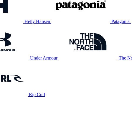
Helly Hansen
Patagonia
Under Armour
The No
Rip Curl