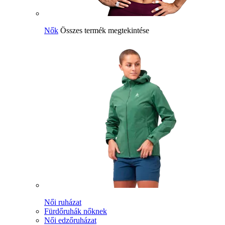
Nők
Összes termék megtekintése
Női ruházat
Fürdőruhák nőknek
Női edzőruházat