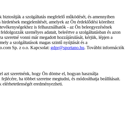
k biztosítják a szolgáltatás megfelelő működését, és amennyiben
és hirdetések megjelenítését, amelyek az Ön érdeklődési köreihez
ámtevékenységekhez is felhasználhatók - az Ön beleegyezésének
dolgozzák személyes adatait, beleértve a szolgáltatásban és azon
za szeretné vonni már megadott hozzájárulását, kérjük, lépjen a
ely a szolgáltatások magas szintű nyújtását és a
no.com Sp. z o.o. Kapcsolat:
gdpr@sportano.hu
. További információk
l azt szeretnénk, hogy Ön döntse el, hogyan használja
ejlécére, ha többet szeretne megtudni, és módosíthatja beállításait.
k elérhetetlenségét eredményezheti.