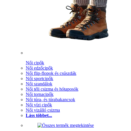
Női cipők
Női edzőcipők
Női flip-flopok és csúszdák
Női sportcipők
Női szandálok
Női téli csizma és hótaposók
Női tornacipők
Női túra- és túrabakancsok
Női vízi cipők
Női vizálló csizma
Láss többet...