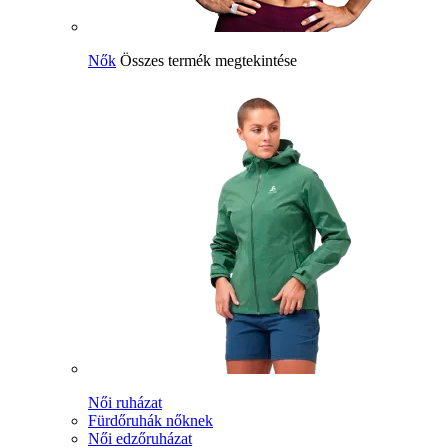
Nők
Összes termék megtekintése
Női ruházat
Fürdőruhák nőknek
Női edzőruházat