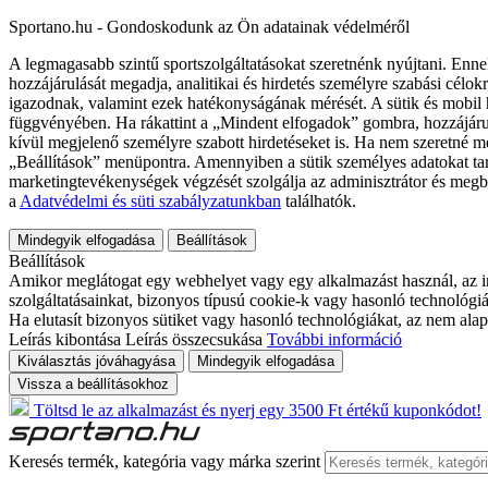
Sportano.hu - Gondoskodunk az Ön adatainak védelméről
A legmagasabb szintű sportszolgáltatásokat szeretnénk nyújtani. Enne
hozzájárulását megadja, analitikai és hirdetés személyre szabási célok
igazodnak, valamint ezek hatékonyságának mérését. A sütik és mobil 
függvényében. Ha rákattint a „Mindent elfogadok” gombra, hozzájáru
kívül megjelenő személyre szabott hirdetéseket is. Ha nem szeretné me
„Beállítások” menüpontra. Amennyiben a sütik személyes adatokat tart
marketingtevékenységek végzését szolgálja az adminisztrátor és megb
a
Adatvédelmi és süti szabályzatunkban
találhatók.
Mindegyik elfogadása
Beállítások
Beállítások
Amikor meglátogat egy webhelyet vagy egy alkalmazást használ, az in
szolgáltatásainkat, bizonyos típusú cookie-k vagy hasonló technológiák
Ha elutasít bizonyos sütiket vagy hasonló technológiákat, az nem alap
Leírás kibontása
Leírás összecsukása
További információ
Kiválasztás jóváhagyása
Mindegyik elfogadása
Vissza a beállításokhoz
Töltsd le az alkalmazást és nyerj egy 3500 Ft értékű kuponkódot!
Keresés termék, kategória vagy márka szerint