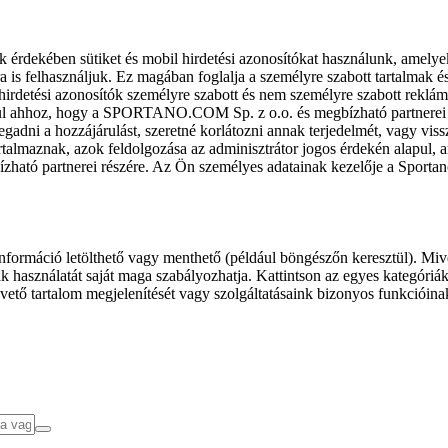
k érdekében sütiket és mobil hirdetési azonosítókat használunk, amelye
ra is felhasználjuk. Ez magában foglalja a személyre szabott tartalmak 
hirdetési azonosítók személyre szabott és nem személyre szabott rekl
l ahhoz, hogy a SPORTANO.COM Sp. z o.o. és megbízható partnerei fel
gadni a hozzájárulást, szeretné korlátozni annak terjedelmét, vagy viss
almaznak, azok feldolgozása az adminisztrátor jogos érdekén alapul, am
ízható partnerei részére. Az Ön személyes adatainak kezelője a Sporta
formáció letölthető vagy menthető (például böngészőn keresztül). Mive
 használatát saját maga szabályozhatja. Kattintson az egyes kategóriák f
vető tartalom megjelenítését vagy szolgáltatásaink bizonyos funkcióina