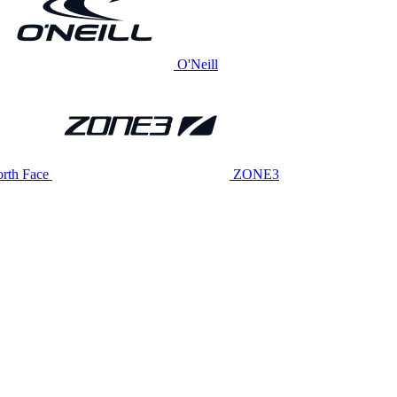
O'Neill
rth Face
ZONE3