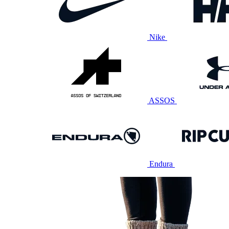
Nike
ASSOS
Endura