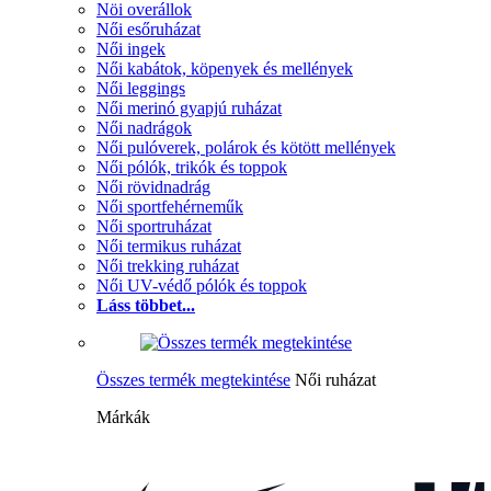
Nöi overállok
Női esőruházat
Női ingek
Női kabátok, köpenyek és mellények
Női leggings
Női merinó gyapjú ruházat
Női nadrágok
Női pulóverek, polárok és kötött mellények
Női pólók, trikók és toppok
Női rövidnadrág
Női sportfehérneműk
Női sportruházat
Női termikus ruházat
Női trekking ruházat
Női UV-védő pólók és toppok
Láss többet...
Összes termék megtekintése
Női ruházat
Márkák