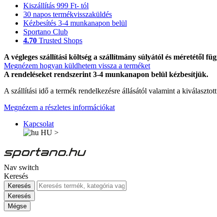
Kiszállítás 999 Ft- tól
30 napos termékvisszaküldés
Kézbesítés 3-4 munkanapon belül
Sportano Club
4.70
Trusted Shops
A végleges szállítási költség a szállítmány súlyától és méretétől füg
Megnézem hogyan küldhetem vissza a terméket
A rendeléseket rendszerint 3-4 munkanapon belül kézbesítjük.
A szállítási idő a termék rendelkezésre állásától valamint a kiválasztot
Megnézem a részletes információkat
Kapcsolat
HU
>
Nav switch
Keresés
Keresés
Keresés
Mégse