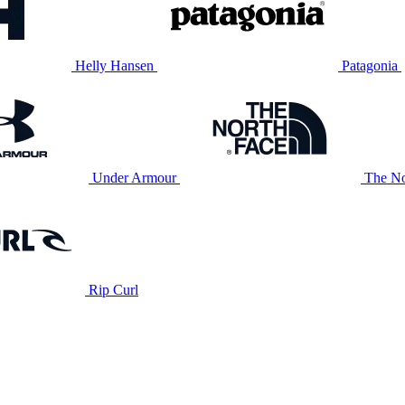
Helly Hansen
Patagonia
Under Armour
The No
Rip Curl