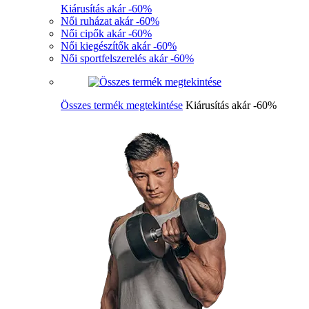
Kiárusítás akár -60%
Női ruházat akár -60%
Női cipők akár -60%
Női kiegészítők akár -60%
Női sportfelszerelés akár -60%
Összes termék megtekintése
Kiárusítás akár -60%