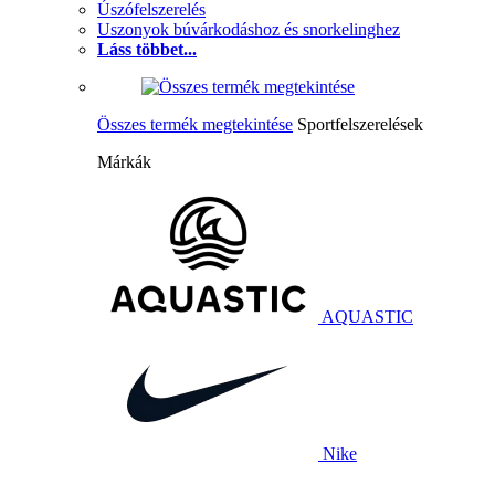
Úszófelszerelés
Uszonyok búvárkodáshoz és snorkelinghez
Láss többet...
Összes termék megtekintése
Sportfelszerelések
Márkák
AQUASTIC
Nike