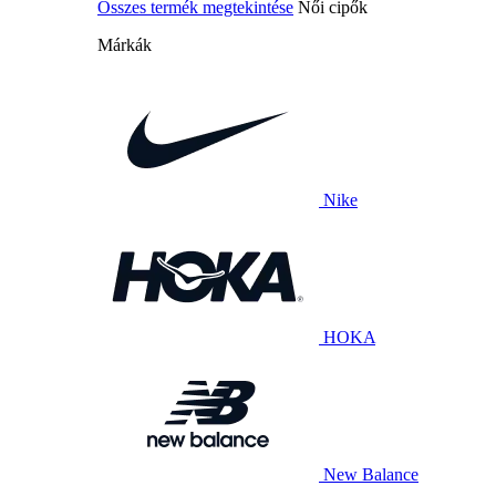
Összes termék megtekintése
Női cipők
Márkák
Nike
HOKA
New Balance