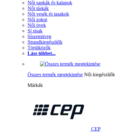
Női sapkák és kalapok
Női táskák
Női vesék és tasakok
Női zokni
Női övek
Sí sisak
Síszemüveg
Strandkiegészítők
Törülközők
Láss többet...
Összes termék megtekintése
Női kiegészítők
Márkák
CEP