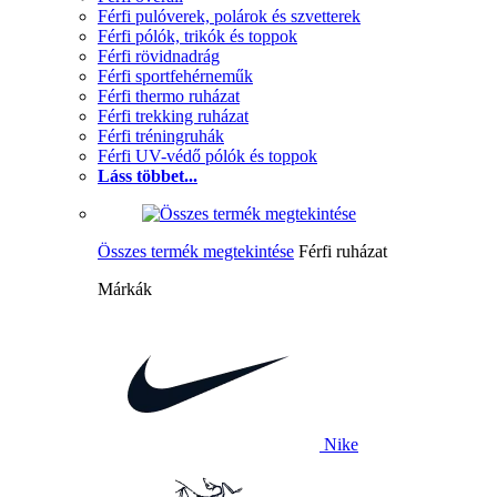
Férfi pulóverek, polárok és szvetterek
Férfi pólók, trikók és toppok
Férfi rövidnadrág
Férfi sportfehérneműk
Férfi thermo ruházat
Férfi trekking ruházat
Férfi tréningruhák
Férfi UV-védő pólók és toppok
Láss többet...
Összes termék megtekintése
Férfi ruházat
Márkák
Nike