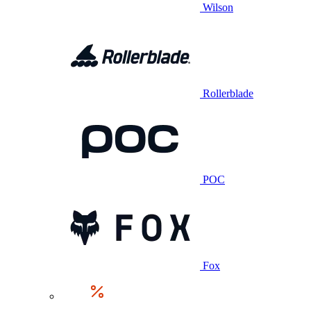
Wilson
Rollerblade
POC
Fox