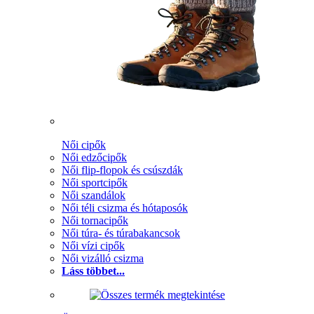
Női cipők
Női edzőcipők
Női flip-flopok és csúszdák
Női sportcipők
Női szandálok
Női téli csizma és hótaposók
Női tornacipők
Női túra- és túrabakancsok
Női vízi cipők
Női vizálló csizma
Láss többet...