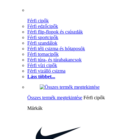
Férfi cipők
Férfi edzőcipők
Férfi flip-flopok és csúszdák
Férfi sportcipők
Férfi szandálok
Férfi téli csizma és hótaposók
Férfi tornacipők
Férfi túra- és túrabakancsok
Férfi vízi cipők
Férfi vizálló csizma
Láss többet...
Összes termék megtekintése
Férfi cipők
Márkák