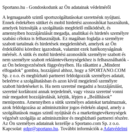
Sportano.hu - Gondoskodunk az Ön adatainak védelméről
A legmagasabb szintű sportszolgáltatásokat szeretnénk nyújtani.
Ennek érdekében sütiket és mobil hirdetési azonosítókat használunk,
amelyek biztosítják a szolgáltatás megfelelő működését, és
amennyiben hozzájárulását megadja, analitikai és hirdetés személyre
szabási célokra is felhasználjuk. Ez magában foglalja a személyre
szabott tartalmak és hirdetések megjelenítését, amelyek az Ön
érdeklődési köreihez igazodnak, valamint ezek hatékonyságának
mérését. A sütik és mobil hirdetési azonosítók személyre szabott és
nem személyre szabott reklámtevékenységekhez is felhasználhatók -
az Ön beleegyezésének függvényében. Ha rákattint a „Mindent
elfogadok” gombra, hozzájárul ahhoz, hogy a SPORTANO.COM
Sp. z o.o. és megbízható partnerei feldolgozzák személyes adatait,
beleértve a szolgáltatásban és azon kívül megjelenő személyre
szabott hirdetéseket is. Ha nem szeretné megadni a hozzájárulást,
szeretné korlátozni annak terjedelmét, vagy vissza szeretné vonni
már megadott hozzájárulását, kérjük, lépjen a „Beállítások”
menüpontra. Amennyiben a sütik személyes adatokat tartalmaznak,
azok feldolgozása az adminisztrátor jogos érdekén alapul, amely a
szolgáltatások magas szintű nyújtását és a marketingtevékenységek
végzését szolgálja az adminisztrátor és megbízható partnerei részére.
Az Ön személyes adatainak kezelője a Sportano.com Sp. z o.o.
Kapcsolat:
gdpr@sportano.hu
. További információk a
Adatvédelmi