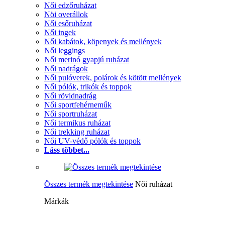
Női edzőruházat
Nöi overállok
Női esőruházat
Női ingek
Női kabátok, köpenyek és mellények
Női leggings
Női merinó gyapjú ruházat
Női nadrágok
Női pulóverek, polárok és kötött mellények
Női pólók, trikók és toppok
Női rövidnadrág
Női sportfehérneműk
Női sportruházat
Női termikus ruházat
Női trekking ruházat
Női UV-védő pólók és toppok
Láss többet...
Összes termék megtekintése
Női ruházat
Márkák