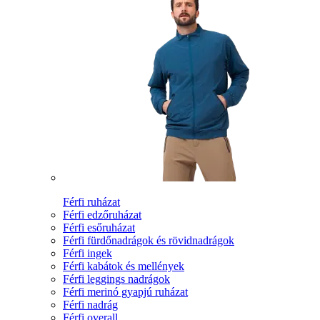
Férfi ruházat
Férfi edzőruházat
Férfi esőruházat
Férfi fürdőnadrágok és rövidnadrágok
Férfi ingek
Férfi kabátok és mellények
Férfi leggings nadrágok
Férfi merinó gyapjú ruházat
Férfi nadrág
Férfi overall