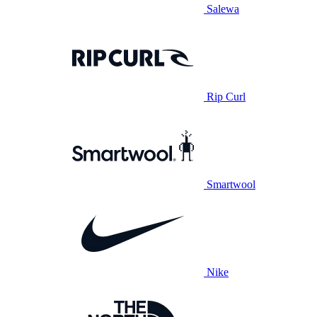
Salewa
Rip Curl
Smartwool
Nike