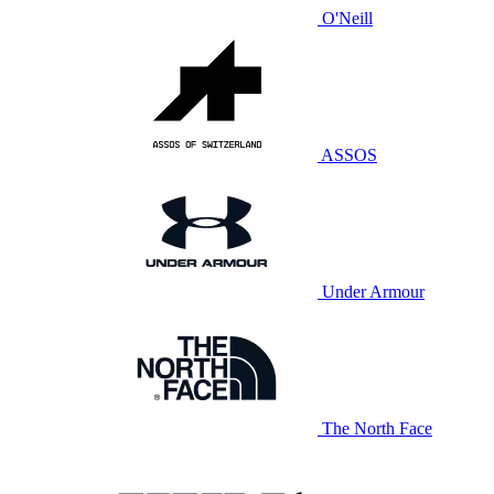
O'Neill
ASSOS
Under Armour
The North Face