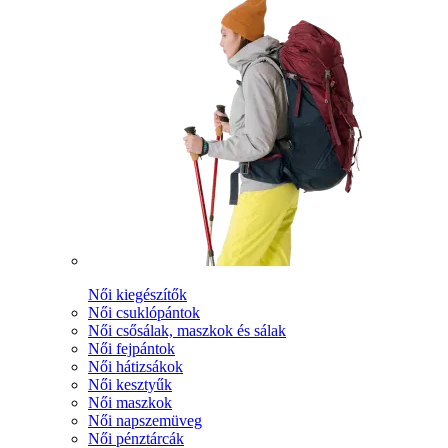
Női kiegészítők
Női csuklópántok
Női csősálak, maszkok és sálak
Női fejpántok
Női hátizsákok
Női kesztyűk
Női maszkok
Női napszemüveg
Női pénztárcák