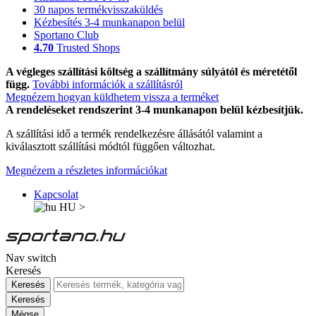
30 napos termékvisszaküldés
Kézbesítés 3-4 munkanapon belül
Sportano Club
4.70
Trusted Shops
A végleges szállítási költség a szállítmány súlyától és méretétől
függ.
További információk a szállításról
Megnézem hogyan küldhetem vissza a terméket
A rendeléseket rendszerint 3-4 munkanapon belül kézbesítjük.
A szállítási idő a termék rendelkezésre állásától valamint a
kiválasztott szállítási módtól függően változhat.
Megnézem a részletes információkat
Kapcsolat
HU
>
Nav switch
Keresés
Keresés
Keresés
Mégse