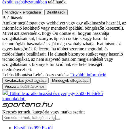
és süti szabályzatunkban
találhatók.
Mindegyik elfogadása
Beállítások
Beállítások
Amikor meglátogat egy webhelyet vagy egy alkalmazást használ, az
információ letölthető vagy menthető (például böngészőn keresztül).
Mivel azt szeretnénk, hogy Ön döntse el, hogyan használja
szolgáltatásainkat, bizonyos típusú cookie-k vagy hasonló
technológiák használatát saját maga szabályozhatja. Kattintson az
egyes kategóriák fejlécére, ha többet szeretne megtudni, és
módosíthatja beállításait. Ha elutasít bizonyos sütiket vagy hasonló
technológiákat, az nem alapvető tartalom megjelenítését vagy
szolgáltatásaink bizonyos funkcióinak elérhetetlenségét
eredményezheti.
Leírás kibontása
Leírás összecsukása
További információ
Kiválasztás jóváhagyása
Mindegyik elfogadása
Vissza a beállításokhoz
Töltsd le az alkalmazást és nyerj egy 3500 Ft értékű
kuponkódot!
Keresés termék, kategória vagy márka szerint
Kiszállítás 999 Ft- tól