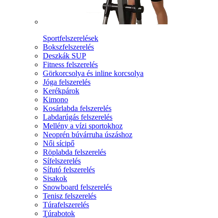
Sportfelszerelések
Bokszfelszerelés
Deszkák SUP
Fitness felszerelés
Görkorcsolya és inline korcsolya
Jóga felszerelés
Kerékpárok
Kimono
Kosárlabda felszerelés
Labdarúgás felszerelés
Mellény a vízi sportokhoz
Neoprén búvárruha úszáshoz
Női sícipő
Röplabda felszerelés
Sífelszerelés
Sífutó felszerelés
Sisakok
Snowboard felszerelés
Tenisz felszerelés
Túrafelszerelés
Túrabotok