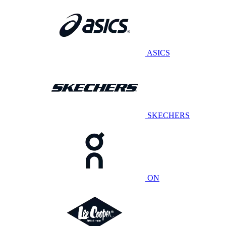
ASICS
SKECHERS
ON