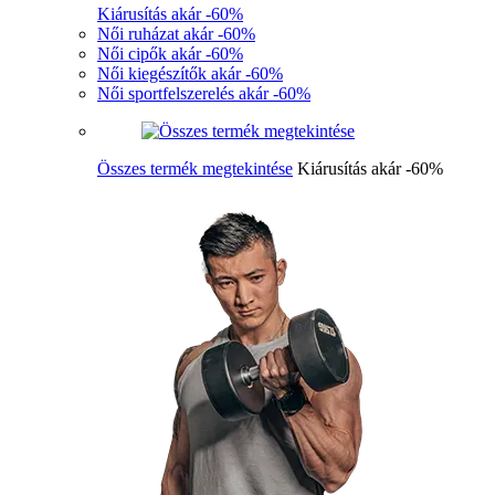
Kiárusítás akár -60%
Női ruházat akár -60%
Női cipők akár -60%
Női kiegészítők akár -60%
Női sportfelszerelés akár -60%
Összes termék megtekintése
Kiárusítás akár -60%