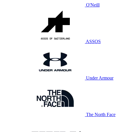
O'Neill
ASSOS
Under Armour
The North Face