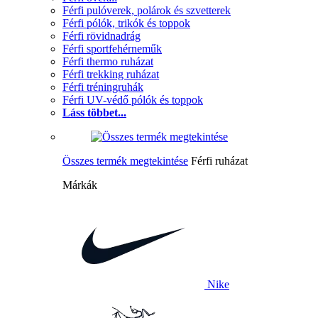
Férfi pulóverek, polárok és szvetterek
Férfi pólók, trikók és toppok
Férfi rövidnadrág
Férfi sportfehérneműk
Férfi thermo ruházat
Férfi trekking ruházat
Férfi tréningruhák
Férfi UV-védő pólók és toppok
Láss többet...
Összes termék megtekintése
Férfi ruházat
Márkák
Nike