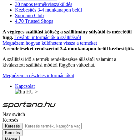
30 napos termékvisszaküldés
Kézbesítés 3-4 munkanapon belül
Sportano Club
4.70
Trusted Shops
A végleges szállítási költség a szállítmány súlyától és méretétől
függ.
További információk a szállításról
Megnézem hogyan küldhetem vissza a terméket
A rendeléseket rendszerint 3-4 munkanapon belül kézbesítjük.
A szállítási idő a termék rendelkezésre állásától valamint a
kiválasztott szállítási módtól függően változhat.
Megnézem a részletes információkat
Kapcsolat
HU
>
Nav switch
Keresés
Keresés
Keresés
Mégse