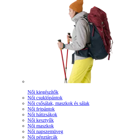
Női kiegészítők
Női csuklópántok
Női csősálak, maszkok és sálak
Női fejpántok
Női hátizsákok
Női kesztyűk
Női maszkok
Női napszemüveg
Női pénztárcák