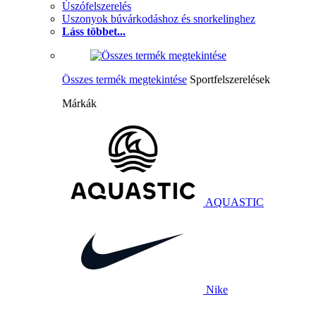
Úszófelszerelés
Uszonyok búvárkodáshoz és snorkelinghez
Láss többet...
Összes termék megtekintése
Sportfelszerelések
Márkák
AQUASTIC
Nike