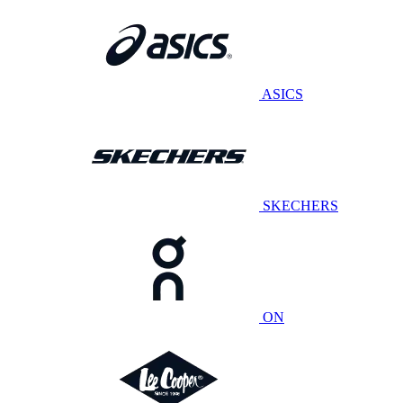
ASICS
SKECHERS
ON