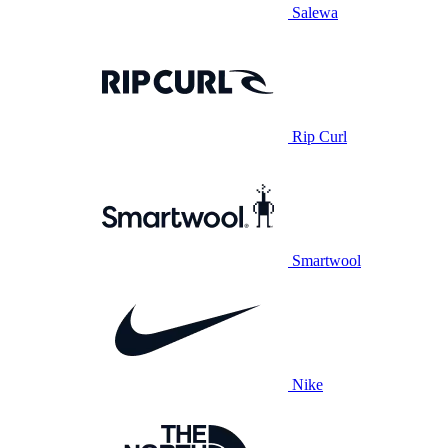
Salewa
Rip Curl
Smartwool
Nike