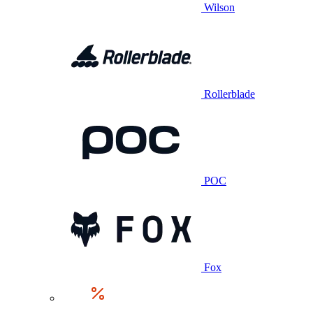
Wilson
Rollerblade
POC
Fox