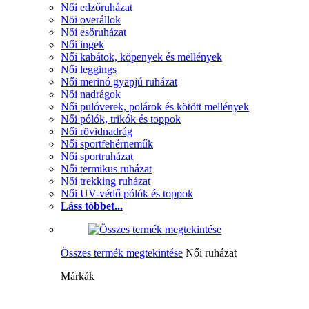
Női edzőruházat
Nöi overállok
Női esőruházat
Női ingek
Női kabátok, köpenyek és mellények
Női leggings
Női merinó gyapjú ruházat
Női nadrágok
Női pulóverek, polárok és kötött mellények
Női pólók, trikók és toppok
Női rövidnadrág
Női sportfehérneműk
Női sportruházat
Női termikus ruházat
Női trekking ruházat
Női UV-védő pólók és toppok
Láss többet...
Összes termék megtekintése
Női ruházat
Márkák