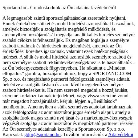
Sportano.hu - Gondoskodunk az Ön adatainak védelméről
A legmagasabb szintű sportszolgáltatásokat szeretnénk nyújtani.
Ennek érdekében sütiket és mobil hirdetési azonosítókat használunk,
amelyek biztosítják a szolgáltatás megfelelő működését, és
amennyiben hozzájárulását megadja, analitikai és hirdetés személyre
szabási célokra is felhasználjuk. Ez magában foglalja a személyre
szabott tartalmak és hirdetések megjelenítését, amelyek az Ön
érdeklődési köreihez igazodnak, valamint ezek hatékonyságának
mérését. A sütik és mobil hirdetési azonosítók személyre szabott és
nem személyre szabott reklámtevékenységekhez is felhasználhatók -
az Ön beleegyezésének függvényében. Ha rákattint a „Mindent
elfogadok” gombra, hozzájárul ahhoz, hogy a SPORTANO.COM
Sp. z o.o. és megbízható partnerei feldolgozzák személyes adatait,
beleértve a szolgáltatásban és azon kívül megjelenő személyre
szabott hirdetéseket is. Ha nem szeretné megadni a hozzájárulást,
szeretné korlátozni annak terjedelmét, vagy vissza szeretné vonni
már megadott hozzájárulását, kérjük, lépjen a „Beállítások”
menüpontra. Amennyiben a sütik személyes adatokat tartalmaznak,
azok feldolgozása az adminisztrátor jogos érdekén alapul, amely a
szolgáltatások magas szintű nyújtását és a marketingtevékenységek
végzését szolgálja az adminisztrátor és megbízható partnerei részére.
Az Ön személyes adatainak kezelője a Sportano.com Sp. z o.o.
Kapcsolat:
gdpr@sportano.hu
. További információk a
Adatvédelmi