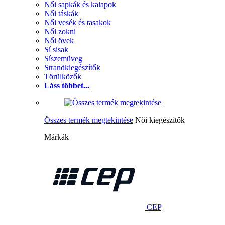
Női sapkák és kalapok
Női táskák
Női vesék és tasakok
Női zokni
Női övek
Sí sisak
Síszemüveg
Strandkiegészítők
Törülközők
Láss többet...
Összes termék megtekintése
Női kiegészítők
Márkák
CEP