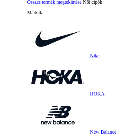
Összes termék megtekintése
Női cipők
Márkák
Nike
HOKA
New Balance