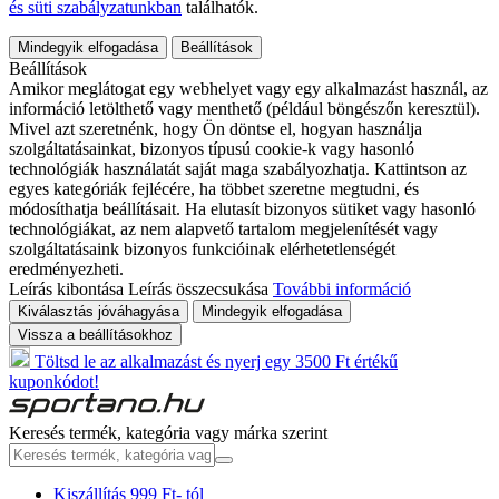
és süti szabályzatunkban
találhatók.
Mindegyik elfogadása
Beállítások
Beállítások
Amikor meglátogat egy webhelyet vagy egy alkalmazást használ, az
információ letölthető vagy menthető (például böngészőn keresztül).
Mivel azt szeretnénk, hogy Ön döntse el, hogyan használja
szolgáltatásainkat, bizonyos típusú cookie-k vagy hasonló
technológiák használatát saját maga szabályozhatja. Kattintson az
egyes kategóriák fejlécére, ha többet szeretne megtudni, és
módosíthatja beállításait. Ha elutasít bizonyos sütiket vagy hasonló
technológiákat, az nem alapvető tartalom megjelenítését vagy
szolgáltatásaink bizonyos funkcióinak elérhetetlenségét
eredményezheti.
Leírás kibontása
Leírás összecsukása
További információ
Kiválasztás jóváhagyása
Mindegyik elfogadása
Vissza a beállításokhoz
Töltsd le az alkalmazást és nyerj egy 3500 Ft értékű
kuponkódot!
Keresés termék, kategória vagy márka szerint
Kiszállítás 999 Ft- tól