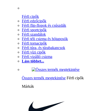
Férfi cipők
Férfi edzőcipők
Férfi flip-flopok és csúszdák
Férfi sportcipők
Férfi szandálok
Férfi téli csizma és hótaposók
Férfi tornacipők
Férfi túra- és túrabakancsok
Férfi vízi cipők
Férfi vizálló csizma
Láss többet...
Összes termék megtekintése
Férfi cipők
Márkák