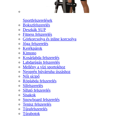
Sportfelszerelések
Bokszfelszerelés
Deszkák SUP
Fitness felszerelés
Görkorcsolya és inline korcsolya
Jóga felszerelés
Kerékpárok
Kimono
Kosárlabda felszerelés
Labdarúgás felszerelés
Mellény a vízi sportokhoz
Neoprén búvárruha úszáshoz
Női sícipő
Röplabda felszerelés
Sífelszerelés
Sífutó felszerelés
Sisakok
Snowboard felszerelés
Tenisz felszerelés
Túrafelszerelés
Túrabotok