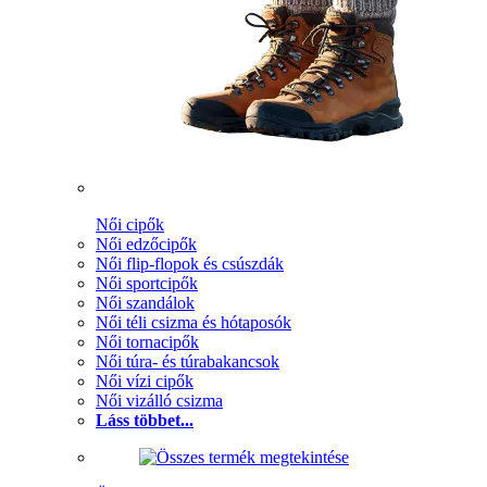
Női cipők
Női edzőcipők
Női flip-flopok és csúszdák
Női sportcipők
Női szandálok
Női téli csizma és hótaposók
Női tornacipők
Női túra- és túrabakancsok
Női vízi cipők
Női vizálló csizma
Láss többet...