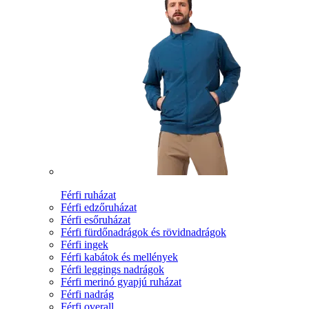
Férfi ruházat
Férfi edzőruházat
Férfi esőruházat
Férfi fürdőnadrágok és rövidnadrágok
Férfi ingek
Férfi kabátok és mellények
Férfi leggings nadrágok
Férfi merinó gyapjú ruházat
Férfi nadrág
Férfi overall