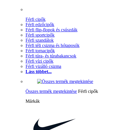
Férfi cipők
Férfi edzőcipők
Férfi flip-flopok és csúszdák
Férfi sportcipők
Férfi szandálok
Férfi téli csizma és hótaposók
Férfi tornacipők
Férfi túra- és túrabakancsok
Férfi vízi cipők
Férfi vizálló csizma
Láss többet...
Összes termék megtekintése
Férfi cipők
Márkák