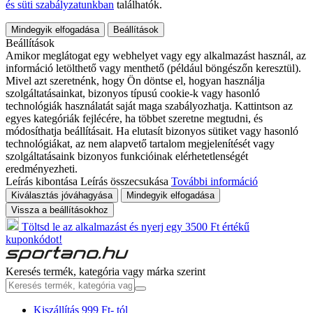
és süti szabályzatunkban
találhatók.
Mindegyik elfogadása
Beállítások
Beállítások
Amikor meglátogat egy webhelyet vagy egy alkalmazást használ, az
információ letölthető vagy menthető (például böngészőn keresztül).
Mivel azt szeretnénk, hogy Ön döntse el, hogyan használja
szolgáltatásainkat, bizonyos típusú cookie-k vagy hasonló
technológiák használatát saját maga szabályozhatja. Kattintson az
egyes kategóriák fejlécére, ha többet szeretne megtudni, és
módosíthatja beállításait. Ha elutasít bizonyos sütiket vagy hasonló
technológiákat, az nem alapvető tartalom megjelenítését vagy
szolgáltatásaink bizonyos funkcióinak elérhetetlenségét
eredményezheti.
Leírás kibontása
Leírás összecsukása
További információ
Kiválasztás jóváhagyása
Mindegyik elfogadása
Vissza a beállításokhoz
Töltsd le az alkalmazást és nyerj egy 3500 Ft értékű
kuponkódot!
Keresés termék, kategória vagy márka szerint
Kiszállítás 999 Ft- tól