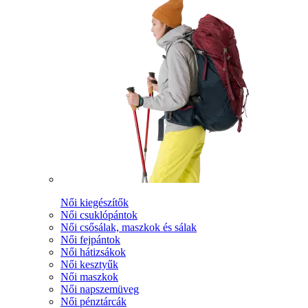
Női kiegészítők
Női csuklópántok
Női csősálak, maszkok és sálak
Női fejpántok
Női hátizsákok
Női kesztyűk
Női maszkok
Női napszemüveg
Női pénztárcák