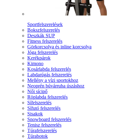
Sportfelszerelések
Bokszfelszerelés
Deszkák SUP
Fitness felszerelés
Görkorcsolya és inline korcsolya
Jóga felszerelés
Kerékpárok
Kimono
Kosárlabda felszerelés
Labdarúgás felszerelés
Mellény a vízi sportokhoz
Neoprén búvárruha úszáshoz
Női sícipő
Röplabda felszerelés
Sífelszerelés
Sífutó felszerelés
Sisakok
Snowboard felszerelés
Tenisz felszerelés
Túrafelszerelés
Túrabotok