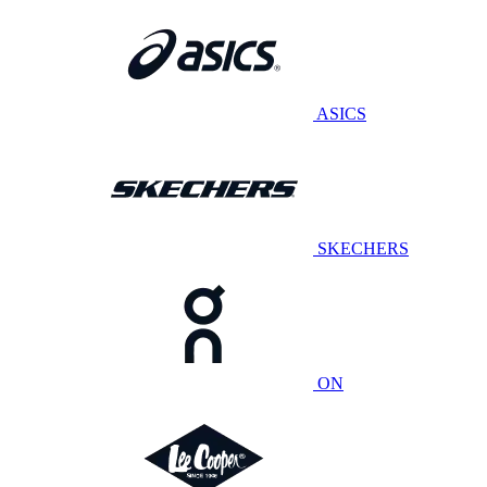
ASICS
SKECHERS
ON