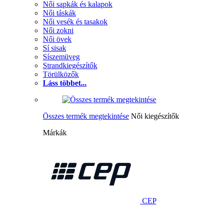
Női sapkák és kalapok
Női táskák
Női vesék és tasakok
Női zokni
Női övek
Sí sisak
Síszemüveg
Strandkiegészítők
Törülközők
Láss többet...
Összes termék megtekintése
Női kiegészítők
Márkák
CEP