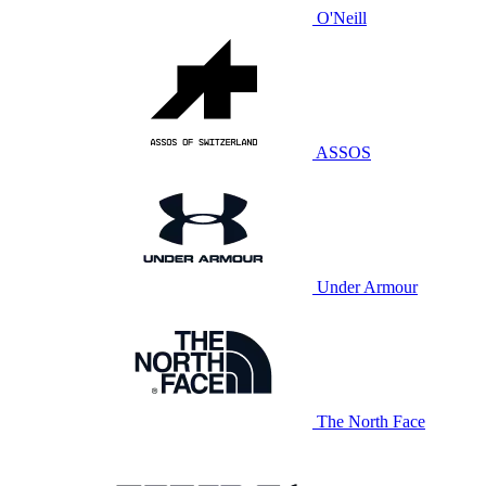
O'Neill
ASSOS
Under Armour
The North Face