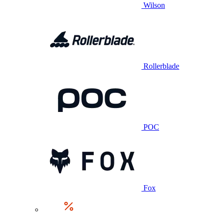
Wilson
Rollerblade
POC
Fox