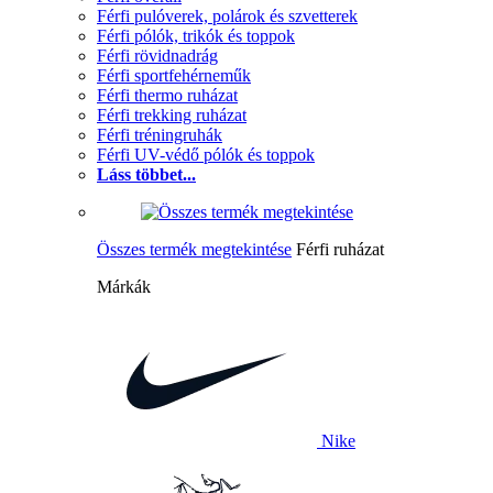
Férfi pulóverek, polárok és szvetterek
Férfi pólók, trikók és toppok
Férfi rövidnadrág
Férfi sportfehérneműk
Férfi thermo ruházat
Férfi trekking ruházat
Férfi tréningruhák
Férfi UV-védő pólók és toppok
Láss többet...
Összes termék megtekintése
Férfi ruházat
Márkák
Nike