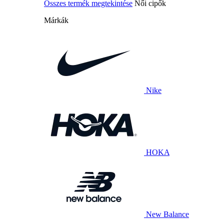
Összes termék megtekintése
Női cipők
Márkák
Nike
HOKA
New Balance