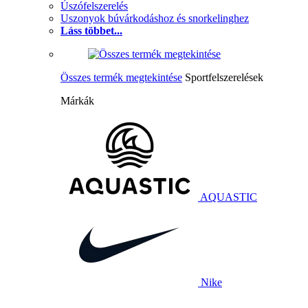
Úszófelszerelés
Uszonyok búvárkodáshoz és snorkelinghez
Láss többet...
Összes termék megtekintése
Sportfelszerelések
Márkák
AQUASTIC
Nike