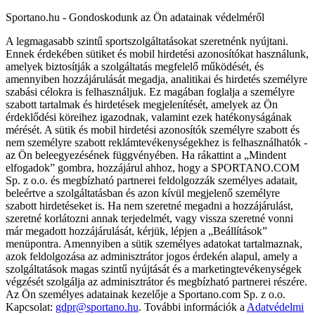
Sportano.hu - Gondoskodunk az Ön adatainak védelméről
A legmagasabb szintű sportszolgáltatásokat szeretnénk nyújtani.
Ennek érdekében sütiket és mobil hirdetési azonosítókat használunk,
amelyek biztosítják a szolgáltatás megfelelő működését, és
amennyiben hozzájárulását megadja, analitikai és hirdetés személyre
szabási célokra is felhasználjuk. Ez magában foglalja a személyre
szabott tartalmak és hirdetések megjelenítését, amelyek az Ön
érdeklődési köreihez igazodnak, valamint ezek hatékonyságának
mérését. A sütik és mobil hirdetési azonosítók személyre szabott és
nem személyre szabott reklámtevékenységekhez is felhasználhatók -
az Ön beleegyezésének függvényében. Ha rákattint a „Mindent
elfogadok” gombra, hozzájárul ahhoz, hogy a SPORTANO.COM
Sp. z o.o. és megbízható partnerei feldolgozzák személyes adatait,
beleértve a szolgáltatásban és azon kívül megjelenő személyre
szabott hirdetéseket is. Ha nem szeretné megadni a hozzájárulást,
szeretné korlátozni annak terjedelmét, vagy vissza szeretné vonni
már megadott hozzájárulását, kérjük, lépjen a „Beállítások”
menüpontra. Amennyiben a sütik személyes adatokat tartalmaznak,
azok feldolgozása az adminisztrátor jogos érdekén alapul, amely a
szolgáltatások magas szintű nyújtását és a marketingtevékenységek
végzését szolgálja az adminisztrátor és megbízható partnerei részére.
Az Ön személyes adatainak kezelője a Sportano.com Sp. z o.o.
Kapcsolat:
gdpr@sportano.hu
. További információk a
Adatvédelmi