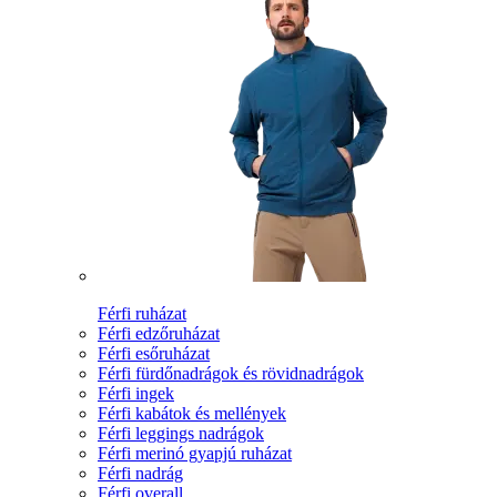
Férfi ruházat
Férfi edzőruházat
Férfi esőruházat
Férfi fürdőnadrágok és rövidnadrágok
Férfi ingek
Férfi kabátok és mellények
Férfi leggings nadrágok
Férfi merinó gyapjú ruházat
Férfi nadrág
Férfi overall