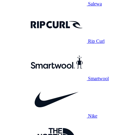
Salewa
Rip Curl
Smartwool
Nike