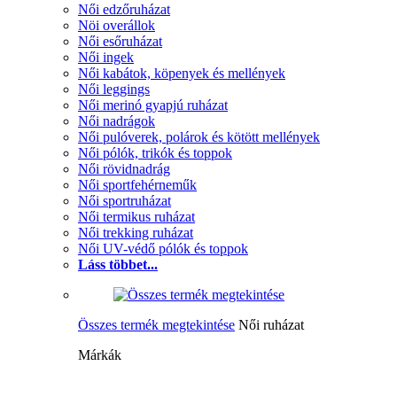
Női edzőruházat
Nöi overállok
Női esőruházat
Női ingek
Női kabátok, köpenyek és mellények
Női leggings
Női merinó gyapjú ruházat
Női nadrágok
Női pulóverek, polárok és kötött mellények
Női pólók, trikók és toppok
Női rövidnadrág
Női sportfehérneműk
Női sportruházat
Női termikus ruházat
Női trekking ruházat
Női UV-védő pólók és toppok
Láss többet...
Összes termék megtekintése
Női ruházat
Márkák