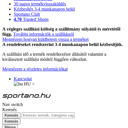
30 napos termékvisszaküldés
Kézbesítés 3-4 munkanapon belül
Sportano Club
4.70
Trusted Shops
A végleges szállítási költség a szállítmány súlyától és méretétől
függ.
További információk a szállításról
Megnézem hogyan küldhetem vissza a terméket
A rendeléseket rendszerint 3-4 munkanapon belül kézbesítjük.
A szállítási idő a termék rendelkezésre állásától valamint a
kiválasztott szállítási módtól függően változhat.
Megnézem a részletes információkat
Kapcsolat
HU
>
Nav switch
Keresés
Keresés
Keresés
Mégse