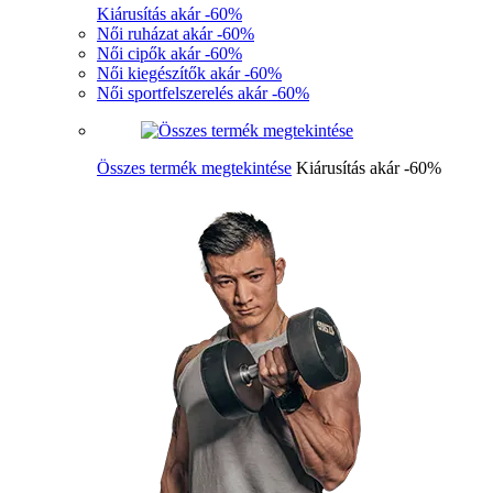
Kiárusítás akár -60%
Női ruházat akár -60%
Női cipők akár -60%
Női kiegészítők akár -60%
Női sportfelszerelés akár -60%
Összes termék megtekintése
Kiárusítás akár -60%