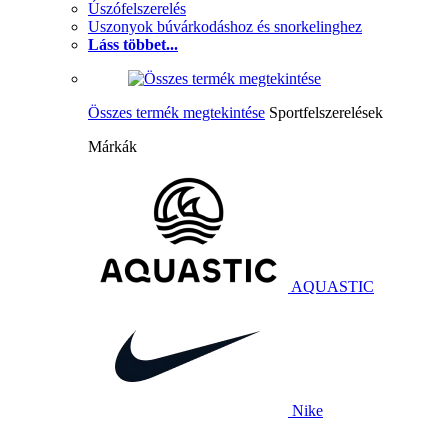
Úszófelszerelés
Uszonyok búvárkodáshoz és snorkelinghez
Láss többet...
Összes termék megtekintése
Sportfelszerelések
Márkák
AQUASTIC
Nike