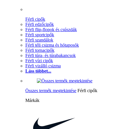
Férfi cipők
Férfi edzőcipők
Férfi flip-flopok és csúszdák
Férfi sportcipők
Férfi szandálok
Férfi téli csizma és hótaposók
Férfi tornacipők
Férfi túra- és túrabakancsok
Férfi vízi cipők
Férfi vizálló csizma
Láss többet...
Összes termék megtekintése
Férfi cipők
Márkák