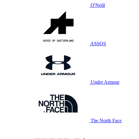
O'Neill
ASSOS
Under Armour
The North Face