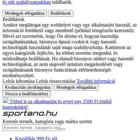
és süti szabályzatunkban
találhatók.
Mindegyik elfogadása
Beállítások
Beállítások
Amikor meglátogat egy webhelyet vagy egy alkalmazást használ, az
információ letölthető vagy menthető (például böngészőn keresztül).
Mivel azt szeretnénk, hogy Ön döntse el, hogyan használja
szolgáltatásainkat, bizonyos típusú cookie-k vagy hasonló
technológiák használatát saját maga szabályozhatja. Kattintson az
egyes kategóriák fejlécére, ha többet szeretne megtudni, és
módosíthatja beállításait. Ha elutasít bizonyos sütiket vagy hasonló
technológiákat, az nem alapvető tartalom megjelenítését vagy
szolgáltatásaink bizonyos funkcióinak elérhetetlenségét
eredményezheti.
Leírás kibontása
Leírás összecsukása
További információ
Kiválasztás jóváhagyása
Mindegyik elfogadása
Vissza a beállításokhoz
Töltsd le az alkalmazást és nyerj egy 3500 Ft értékű
kuponkódot!
Keresés termék, kategória vagy márka szerint
Kiszállítás 999 Ft- tól