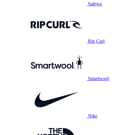
Salewa
Rip Curl
Smartwool
Nike