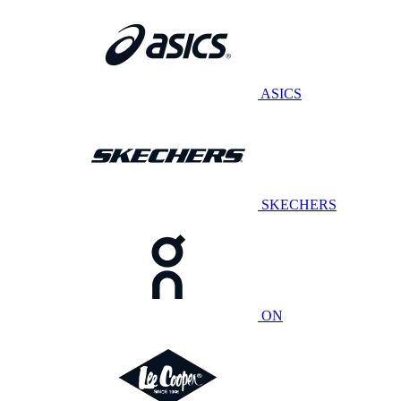
ASICS
SKECHERS
ON