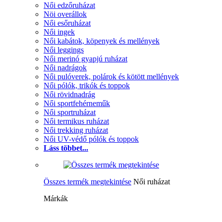
Női edzőruházat
Nöi overállok
Női esőruházat
Női ingek
Női kabátok, köpenyek és mellények
Női leggings
Női merinó gyapjú ruházat
Női nadrágok
Női pulóverek, polárok és kötött mellények
Női pólók, trikók és toppok
Női rövidnadrág
Női sportfehérneműk
Női sportruházat
Női termikus ruházat
Női trekking ruházat
Női UV-védő pólók és toppok
Láss többet...
Összes termék megtekintése
Női ruházat
Márkák