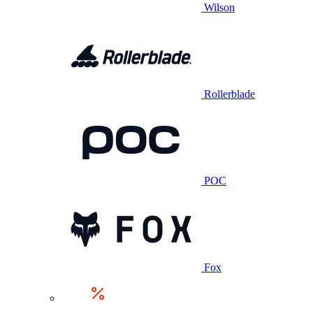
Wilson
Rollerblade
POC
Fox