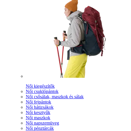
Női kiegészítők
Női csuklópántok
Női csősálak, maszkok és sálak
Női fejpántok
Női hátizsákok
Női kesztyűk
Női maszkok
Női napszemüveg
Női pénztárcák