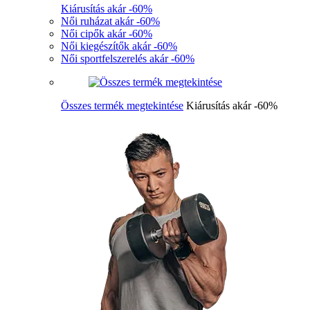
Kiárusítás akár -60%
Női ruházat akár -60%
Női cipők akár -60%
Női kiegészítők akár -60%
Női sportfelszerelés akár -60%
Összes termék megtekintése
Kiárusítás akár -60%