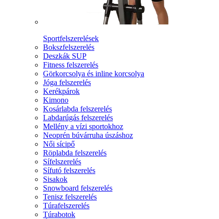
Sportfelszerelések
Bokszfelszerelés
Deszkák SUP
Fitness felszerelés
Görkorcsolya és inline korcsolya
Jóga felszerelés
Kerékpárok
Kimono
Kosárlabda felszerelés
Labdarúgás felszerelés
Mellény a vízi sportokhoz
Neoprén búvárruha úszáshoz
Női sícipő
Röplabda felszerelés
Sífelszerelés
Sífutó felszerelés
Sisakok
Snowboard felszerelés
Tenisz felszerelés
Túrafelszerelés
Túrabotok