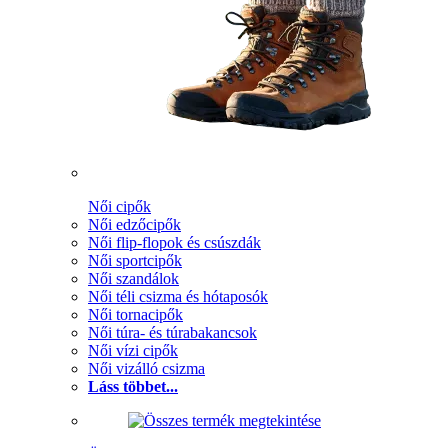
Női cipők
Női edzőcipők
Női flip-flopok és csúszdák
Női sportcipők
Női szandálok
Női téli csizma és hótaposók
Női tornacipők
Női túra- és túrabakancsok
Női vízi cipők
Női vizálló csizma
Láss többet...