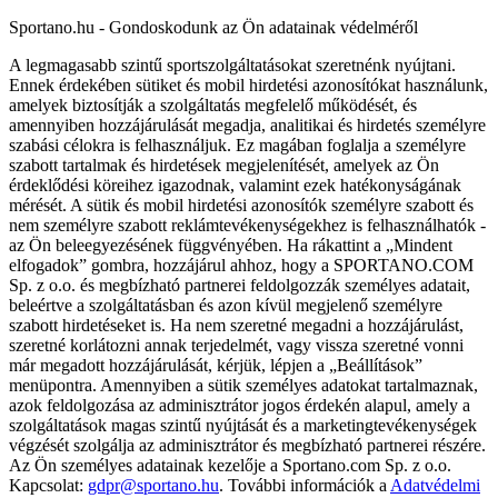
Sportano.hu - Gondoskodunk az Ön adatainak védelméről
A legmagasabb szintű sportszolgáltatásokat szeretnénk nyújtani.
Ennek érdekében sütiket és mobil hirdetési azonosítókat használunk,
amelyek biztosítják a szolgáltatás megfelelő működését, és
amennyiben hozzájárulását megadja, analitikai és hirdetés személyre
szabási célokra is felhasználjuk. Ez magában foglalja a személyre
szabott tartalmak és hirdetések megjelenítését, amelyek az Ön
érdeklődési köreihez igazodnak, valamint ezek hatékonyságának
mérését. A sütik és mobil hirdetési azonosítók személyre szabott és
nem személyre szabott reklámtevékenységekhez is felhasználhatók -
az Ön beleegyezésének függvényében. Ha rákattint a „Mindent
elfogadok” gombra, hozzájárul ahhoz, hogy a SPORTANO.COM
Sp. z o.o. és megbízható partnerei feldolgozzák személyes adatait,
beleértve a szolgáltatásban és azon kívül megjelenő személyre
szabott hirdetéseket is. Ha nem szeretné megadni a hozzájárulást,
szeretné korlátozni annak terjedelmét, vagy vissza szeretné vonni
már megadott hozzájárulását, kérjük, lépjen a „Beállítások”
menüpontra. Amennyiben a sütik személyes adatokat tartalmaznak,
azok feldolgozása az adminisztrátor jogos érdekén alapul, amely a
szolgáltatások magas szintű nyújtását és a marketingtevékenységek
végzését szolgálja az adminisztrátor és megbízható partnerei részére.
Az Ön személyes adatainak kezelője a Sportano.com Sp. z o.o.
Kapcsolat:
gdpr@sportano.hu
. További információk a
Adatvédelmi