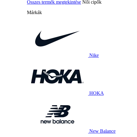
Összes termék megtekintése
Női cipők
Márkák
Nike
HOKA
New Balance