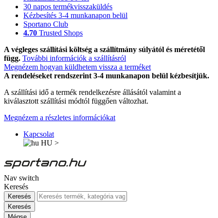
30 napos termékvisszaküldés
Kézbesítés 3-4 munkanapon belül
Sportano Club
4.70
Trusted Shops
A végleges szállítási költség a szállítmány súlyától és méretétől
függ.
További információk a szállításról
Megnézem hogyan küldhetem vissza a terméket
A rendeléseket rendszerint 3-4 munkanapon belül kézbesítjük.
A szállítási idő a termék rendelkezésre állásától valamint a
kiválasztott szállítási módtól függően változhat.
Megnézem a részletes információkat
Kapcsolat
HU
>
Nav switch
Keresés
Keresés
Keresés
Mégse