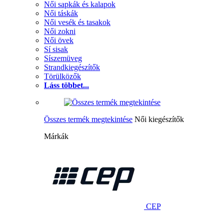
Női sapkák és kalapok
Női táskák
Női vesék és tasakok
Női zokni
Női övek
Sí sisak
Síszemüveg
Strandkiegészítők
Törülközők
Láss többet...
Összes termék megtekintése
Női kiegészítők
Márkák
CEP