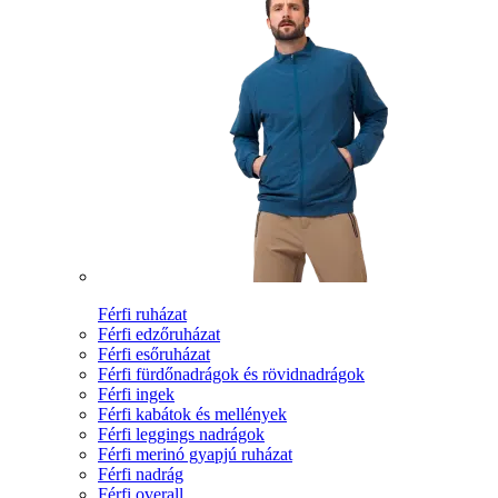
Férfi ruházat
Férfi edzőruházat
Férfi esőruházat
Férfi fürdőnadrágok és rövidnadrágok
Férfi ingek
Férfi kabátok és mellények
Férfi leggings nadrágok
Férfi merinó gyapjú ruházat
Férfi nadrág
Férfi overall