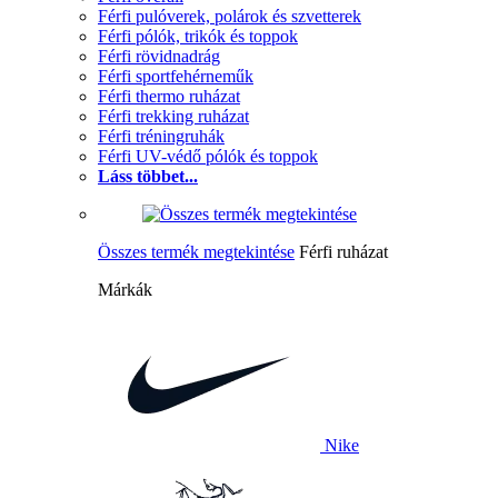
Férfi pulóverek, polárok és szvetterek
Férfi pólók, trikók és toppok
Férfi rövidnadrág
Férfi sportfehérneműk
Férfi thermo ruházat
Férfi trekking ruházat
Férfi tréningruhák
Férfi UV-védő pólók és toppok
Láss többet...
Összes termék megtekintése
Férfi ruházat
Márkák
Nike