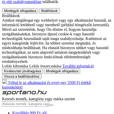
és süti szabályzatunkban
találhatók.
Mindegyik elfogadása
Beállítások
Beállítások
Amikor meglátogat egy webhelyet vagy egy alkalmazást használ, az
információ letölthető vagy menthető (például böngészőn keresztül).
Mivel azt szeretnénk, hogy Ön döntse el, hogyan használja
szolgáltatásainkat, bizonyos típusú cookie-k vagy hasonló
technológiák használatát saját maga szabályozhatja. Kattintson az
egyes kategóriák fejlécére, ha többet szeretne megtudni, és
módosíthatja beállításait. Ha elutasít bizonyos sütiket vagy hasonló
technológiákat, az nem alapvető tartalom megjelenítését vagy
szolgáltatásaink bizonyos funkcióinak elérhetetlenségét
eredményezheti.
Leírás kibontása
Leírás összecsukása
További információ
Kiválasztás jóváhagyása
Mindegyik elfogadása
Vissza a beállításokhoz
Töltsd le az alkalmazást és nyerj egy 3500 Ft értékű
kuponkódot!
Keresés termék, kategória vagy márka szerint
Kiszállítás 999 Ft- tól