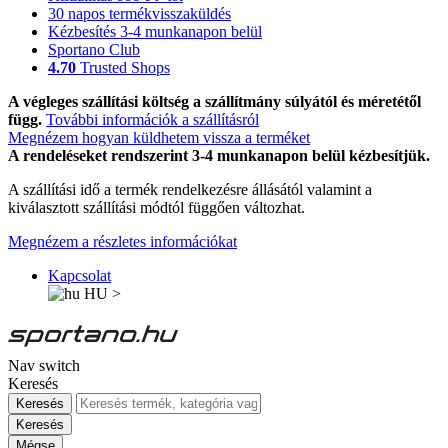
30 napos termékvisszaküldés
Kézbesítés 3-4 munkanapon belül
Sportano Club
4.70
Trusted Shops
A végleges szállítási költség a szállítmány súlyától és méretétől
függ.
További információk a szállításról
Megnézem hogyan küldhetem vissza a terméket
A rendeléseket rendszerint 3-4 munkanapon belül kézbesítjük.
A szállítási idő a termék rendelkezésre állásától valamint a
kiválasztott szállítási módtól függően változhat.
Megnézem a részletes információkat
Kapcsolat
HU
>
Nav switch
Keresés
Keresés
Keresés
Mégse