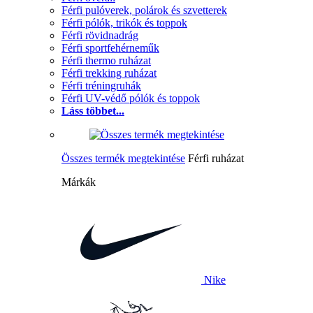
Férfi pulóverek, polárok és szvetterek
Férfi pólók, trikók és toppok
Férfi rövidnadrág
Férfi sportfehérneműk
Férfi thermo ruházat
Férfi trekking ruházat
Férfi tréningruhák
Férfi UV-védő pólók és toppok
Láss többet...
Összes termék megtekintése
Férfi ruházat
Márkák
Nike