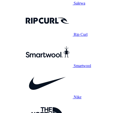
Salewa
Rip Curl
Smartwool
Nike