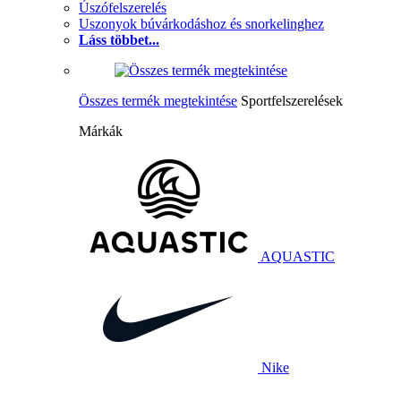
Úszófelszerelés
Uszonyok búvárkodáshoz és snorkelinghez
Láss többet...
Összes termék megtekintése
Sportfelszerelések
Márkák
AQUASTIC
Nike