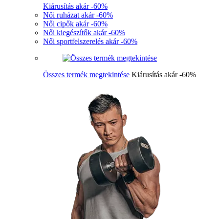
Kiárusítás akár -60%
Női ruházat akár -60%
Női cipők akár -60%
Női kiegészítők akár -60%
Női sportfelszerelés akár -60%
Összes termék megtekintése
Kiárusítás akár -60%