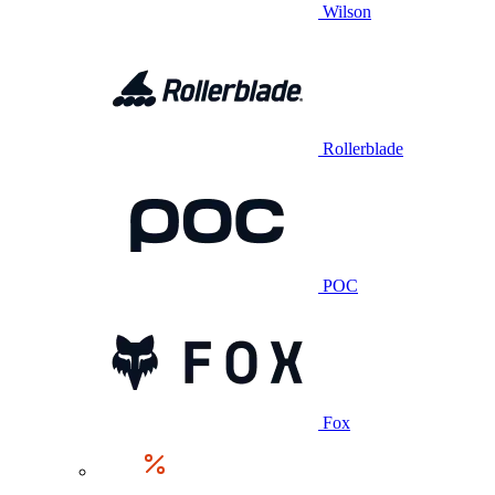
Wilson
Rollerblade
POC
Fox