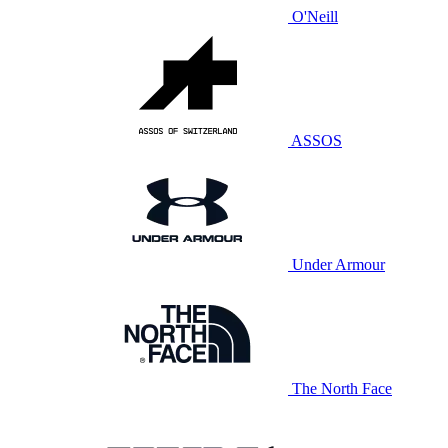
O'Neill
ASSOS
Under Armour
The North Face