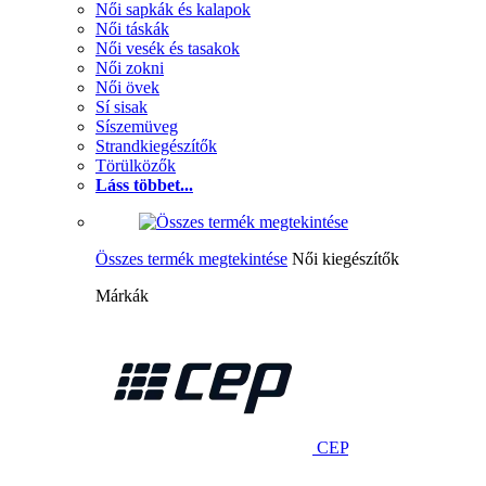
Női sapkák és kalapok
Női táskák
Női vesék és tasakok
Női zokni
Női övek
Sí sisak
Síszemüveg
Strandkiegészítők
Törülközők
Láss többet...
Összes termék megtekintése
Női kiegészítők
Márkák
CEP