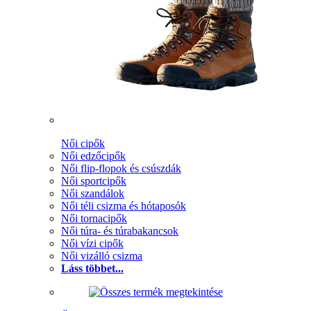
Női cipők
Női edzőcipők
Női flip-flopok és csúszdák
Női sportcipők
Női szandálok
Női téli csizma és hótaposók
Női tornacipők
Női túra- és túrabakancsok
Női vízi cipők
Női vizálló csizma
Láss többet...