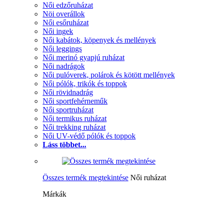
Női edzőruházat
Nöi overállok
Női esőruházat
Női ingek
Női kabátok, köpenyek és mellények
Női leggings
Női merinó gyapjú ruházat
Női nadrágok
Női pulóverek, polárok és kötött mellények
Női pólók, trikók és toppok
Női rövidnadrág
Női sportfehérneműk
Női sportruházat
Női termikus ruházat
Női trekking ruházat
Női UV-védő pólók és toppok
Láss többet...
Összes termék megtekintése
Női ruházat
Márkák