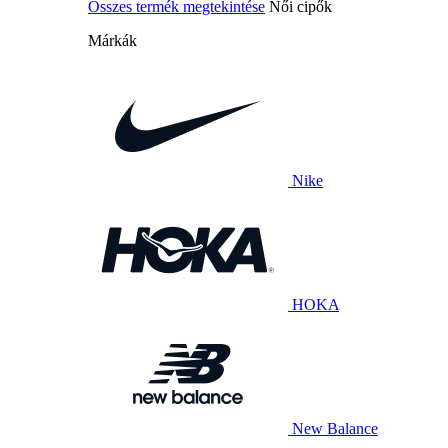
Összes termék megtekintése
Női cipők
Márkák
Nike
HOKA
New Balance