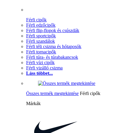
Férfi cipők
Férfi edzőcipők
Férfi flip-flopok és csúszdák
Férfi sportcipők
Férfi szandálok
Férfi téli csizma és hótaposók
Férfi tornacipők
Férfi túra- és túrabakancsok
Férfi vízi cipők
Férfi vizálló csizma
Láss többet...
Összes termék megtekintése
Férfi cipők
Márkák