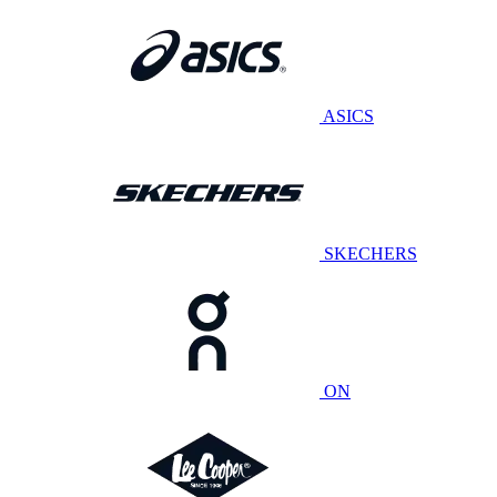
ASICS
SKECHERS
ON