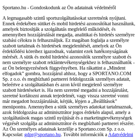
Sportano.hu - Gondoskodunk az Ön adatainak védelméről
A legmagasabb szintű sportszolgáltatásokat szeretnénk nyújtani.
Ennek érdekében sütiket és mobil hirdetési azonosítókat használunk,
amelyek biztosítják a szolgáltatás megfelelő működését, és
amennyiben hozzájárulását megadja, analitikai és hirdetés személyre
szabási célokra is felhasználjuk. Ez magában foglalja a személyre
szabott tartalmak és hirdetések megjelenítését, amelyek az Ön
érdeklődési köreihez igazodnak, valamint ezek hatékonyságának
mérését. A sütik és mobil hirdetési azonosítók személyre szabott és
nem személyre szabott reklámtevékenységekhez is felhasználhatók -
az Ön beleegyezésének függvényében. Ha rákattint a „Mindent
elfogadok” gombra, hozzájárul ahhoz, hogy a SPORTANO.COM
Sp. z o.o. és megbízható partnerei feldolgozzák személyes adatait,
beleértve a szolgáltatásban és azon kívül megjelenő személyre
szabott hirdetéseket is. Ha nem szeretné megadni a hozzájárulást,
szeretné korlátozni annak terjedelmét, vagy vissza szeretné vonni
már megadott hozzájárulását, kérjük, lépjen a „Beállítások”
menüpontra. Amennyiben a sütik személyes adatokat tartalmaznak,
azok feldolgozása az adminisztrátor jogos érdekén alapul, amely a
szolgáltatások magas szintű nyújtását és a marketingtevékenységek
végzését szolgálja az adminisztrátor és megbízható partnerei részére.
Az Ön személyes adatainak kezelője a Sportano.com Sp. z o.o.
Kapcsolat:
gdpr@sportano.hu
. További információk a
Adatvédelmi