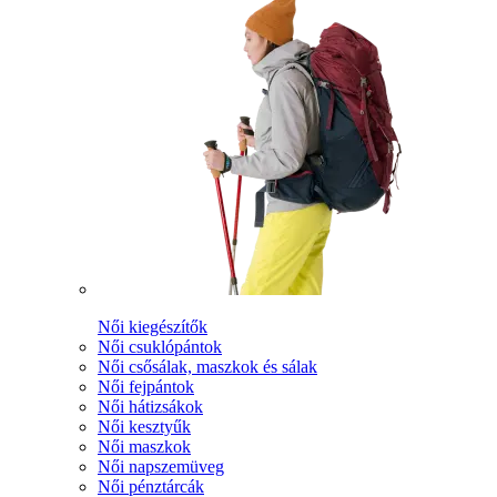
Női kiegészítők
Női csuklópántok
Női csősálak, maszkok és sálak
Női fejpántok
Női hátizsákok
Női kesztyűk
Női maszkok
Női napszemüveg
Női pénztárcák