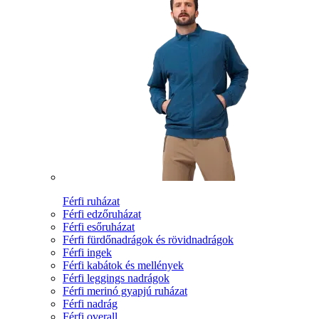
Férfi ruházat
Férfi edzőruházat
Férfi esőruházat
Férfi fürdőnadrágok és rövidnadrágok
Férfi ingek
Férfi kabátok és mellények
Férfi leggings nadrágok
Férfi merinó gyapjú ruházat
Férfi nadrág
Férfi overall