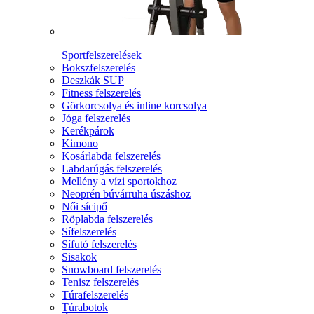
Sportfelszerelések
Bokszfelszerelés
Deszkák SUP
Fitness felszerelés
Görkorcsolya és inline korcsolya
Jóga felszerelés
Kerékpárok
Kimono
Kosárlabda felszerelés
Labdarúgás felszerelés
Mellény a vízi sportokhoz
Neoprén búvárruha úszáshoz
Női sícipő
Röplabda felszerelés
Sífelszerelés
Sífutó felszerelés
Sisakok
Snowboard felszerelés
Tenisz felszerelés
Túrafelszerelés
Túrabotok