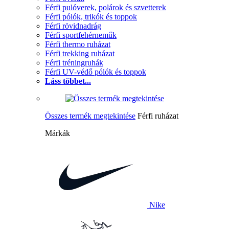
Férfi pulóverek, polárok és szvetterek
Férfi pólók, trikók és toppok
Férfi rövidnadrág
Férfi sportfehérneműk
Férfi thermo ruházat
Férfi trekking ruházat
Férfi tréningruhák
Férfi UV-védő pólók és toppok
Láss többet...
Összes termék megtekintése
Férfi ruházat
Márkák
Nike