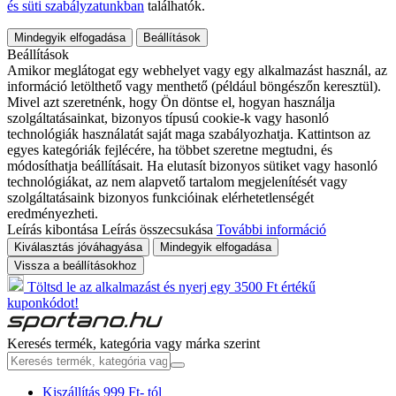
és süti szabályzatunkban
találhatók.
Mindegyik elfogadása
Beállítások
Beállítások
Amikor meglátogat egy webhelyet vagy egy alkalmazást használ, az
információ letölthető vagy menthető (például böngészőn keresztül).
Mivel azt szeretnénk, hogy Ön döntse el, hogyan használja
szolgáltatásainkat, bizonyos típusú cookie-k vagy hasonló
technológiák használatát saját maga szabályozhatja. Kattintson az
egyes kategóriák fejlécére, ha többet szeretne megtudni, és
módosíthatja beállításait. Ha elutasít bizonyos sütiket vagy hasonló
technológiákat, az nem alapvető tartalom megjelenítését vagy
szolgáltatásaink bizonyos funkcióinak elérhetetlenségét
eredményezheti.
Leírás kibontása
Leírás összecsukása
További információ
Kiválasztás jóváhagyása
Mindegyik elfogadása
Vissza a beállításokhoz
Töltsd le az alkalmazást és nyerj egy 3500 Ft értékű
kuponkódot!
Keresés termék, kategória vagy márka szerint
Kiszállítás 999 Ft- tól