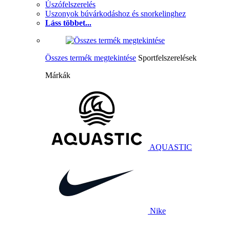
Úszófelszerelés
Uszonyok búvárkodáshoz és snorkelinghez
Láss többet...
Összes termék megtekintése
Sportfelszerelések
Márkák
AQUASTIC
Nike