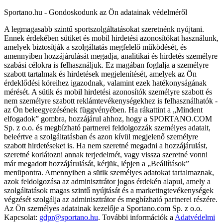
Sportano.hu - Gondoskodunk az Ön adatainak védelméről
A legmagasabb szintű sportszolgáltatásokat szeretnénk nyújtani.
Ennek érdekében sütiket és mobil hirdetési azonosítókat használunk,
amelyek biztosítják a szolgáltatás megfelelő működését, és
amennyiben hozzájárulását megadja, analitikai és hirdetés személyre
szabási célokra is felhasználjuk. Ez magában foglalja a személyre
szabott tartalmak és hirdetések megjelenítését, amelyek az Ön
érdeklődési köreihez igazodnak, valamint ezek hatékonyságának
mérését. A sütik és mobil hirdetési azonosítók személyre szabott és
nem személyre szabott reklámtevékenységekhez is felhasználhatók -
az Ön beleegyezésének függvényében. Ha rákattint a „Mindent
elfogadok” gombra, hozzájárul ahhoz, hogy a SPORTANO.COM
Sp. z o.o. és megbízható partnerei feldolgozzák személyes adatait,
beleértve a szolgáltatásban és azon kívül megjelenő személyre
szabott hirdetéseket is. Ha nem szeretné megadni a hozzájárulást,
szeretné korlátozni annak terjedelmét, vagy vissza szeretné vonni
már megadott hozzájárulását, kérjük, lépjen a „Beállítások”
menüpontra. Amennyiben a sütik személyes adatokat tartalmaznak,
azok feldolgozása az adminisztrátor jogos érdekén alapul, amely a
szolgáltatások magas szintű nyújtását és a marketingtevékenységek
végzését szolgálja az adminisztrátor és megbízható partnerei részére.
Az Ön személyes adatainak kezelője a Sportano.com Sp. z o.o.
Kapcsolat:
gdpr@sportano.hu
. További információk a
Adatvédelmi