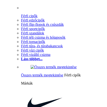
Férfi cipők
Férfi edzőcipők
Férfi flip-flopok és csúszdák
Férfi sportcipők
Férfi szandálok
Férfi téli csizma és hótaposók
Férfi tornacipők
Férfi túra- és túrabakancsok
Férfi vízi cipők
Férfi vizálló csizma
Láss többet...
Összes termék megtekintése
Férfi cipők
Márkák