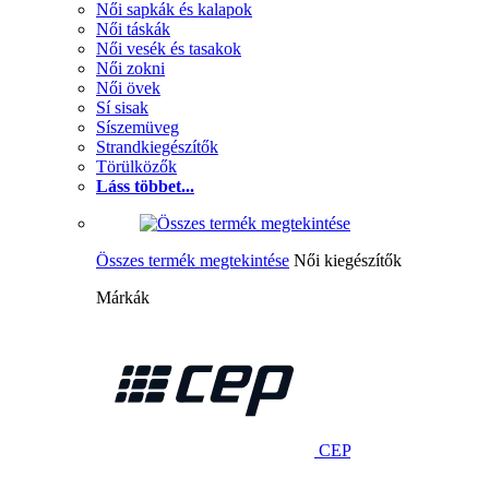
Női sapkák és kalapok
Női táskák
Női vesék és tasakok
Női zokni
Női övek
Sí sisak
Síszemüveg
Strandkiegészítők
Törülközők
Láss többet...
Összes termék megtekintése
Női kiegészítők
Márkák
CEP