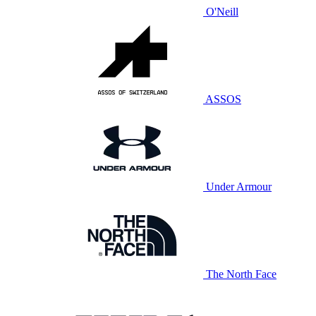
O'Neill
ASSOS
Under Armour
The North Face