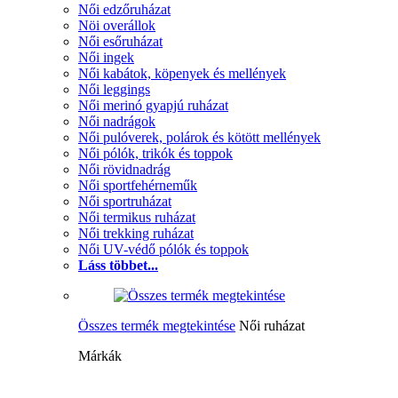
Női edzőruházat
Nöi overállok
Női esőruházat
Női ingek
Női kabátok, köpenyek és mellények
Női leggings
Női merinó gyapjú ruházat
Női nadrágok
Női pulóverek, polárok és kötött mellények
Női pólók, trikók és toppok
Női rövidnadrág
Női sportfehérneműk
Női sportruházat
Női termikus ruházat
Női trekking ruházat
Női UV-védő pólók és toppok
Láss többet...
Összes termék megtekintése
Női ruházat
Márkák