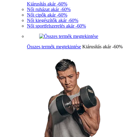
Kiárusítás akár -60%
Női ruházat akár -60%
Női cipők akár -60%
Női kiegészítők akár -60%
Női sportfelszerelés akár -60%
Összes termék megtekintése
Kiárusítás akár -60%