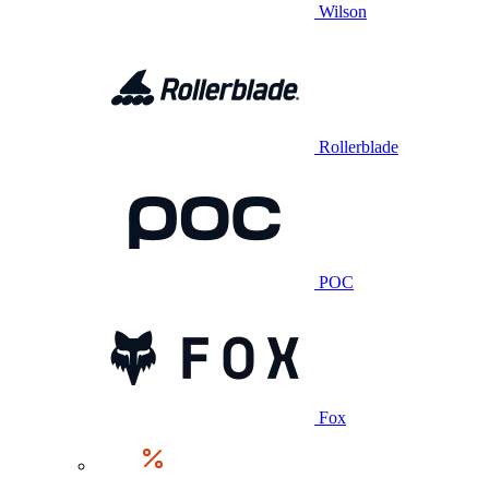
Wilson
Rollerblade
POC
Fox