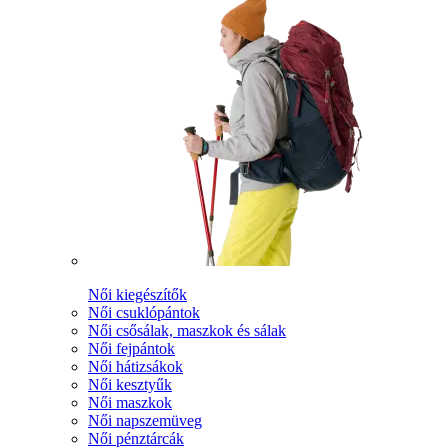
Női kiegészítők
Női csuklópántok
Női csősálak, maszkok és sálak
Női fejpántok
Női hátizsákok
Női kesztyűk
Női maszkok
Női napszemüveg
Női pénztárcák