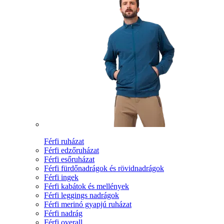
Férfi ruházat
Férfi edzőruházat
Férfi esőruházat
Férfi fürdőnadrágok és rövidnadrágok
Férfi ingek
Férfi kabátok és mellények
Férfi leggings nadrágok
Férfi merinó gyapjú ruházat
Férfi nadrág
Férfi overall