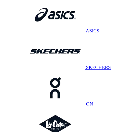
ASICS
SKECHERS
ON