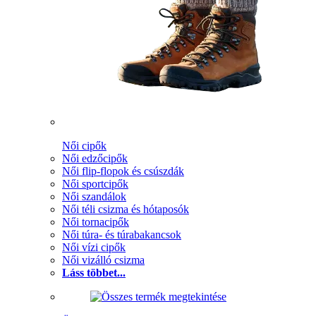
Női cipők
Női edzőcipők
Női flip-flopok és csúszdák
Női sportcipők
Női szandálok
Női téli csizma és hótaposók
Női tornacipők
Női túra- és túrabakancsok
Női vízi cipők
Női vizálló csizma
Láss többet...