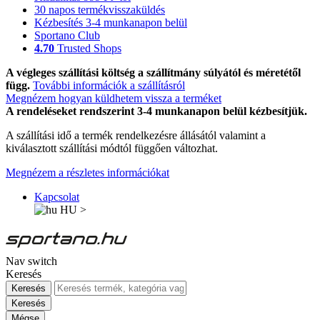
30 napos termékvisszaküldés
Kézbesítés 3-4 munkanapon belül
Sportano Club
4.70
Trusted Shops
A végleges szállítási költség a szállítmány súlyától és méretétől
függ.
További információk a szállításról
Megnézem hogyan küldhetem vissza a terméket
A rendeléseket rendszerint 3-4 munkanapon belül kézbesítjük.
A szállítási idő a termék rendelkezésre állásától valamint a
kiválasztott szállítási módtól függően változhat.
Megnézem a részletes információkat
Kapcsolat
HU
>
Nav switch
Keresés
Keresés
Keresés
Mégse