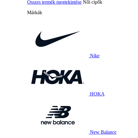
Összes termék megtekintése
Női cipők
Márkák
Nike
HOKA
New Balance