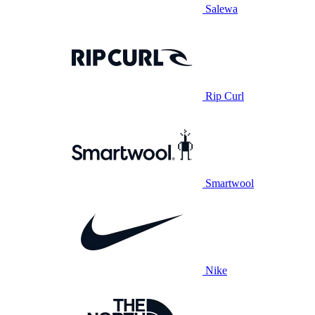
Salewa
Rip Curl
Smartwool
Nike