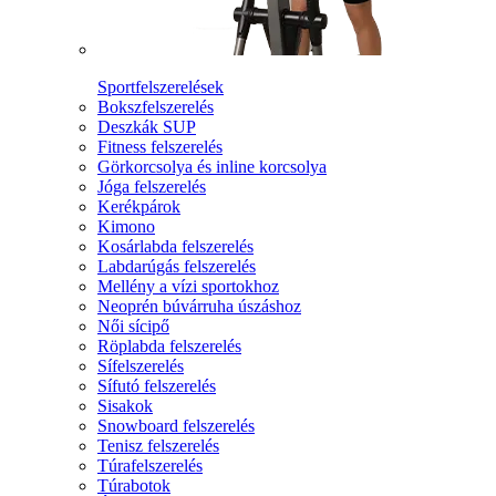
Sportfelszerelések
Bokszfelszerelés
Deszkák SUP
Fitness felszerelés
Görkorcsolya és inline korcsolya
Jóga felszerelés
Kerékpárok
Kimono
Kosárlabda felszerelés
Labdarúgás felszerelés
Mellény a vízi sportokhoz
Neoprén búvárruha úszáshoz
Női sícipő
Röplabda felszerelés
Sífelszerelés
Sífutó felszerelés
Sisakok
Snowboard felszerelés
Tenisz felszerelés
Túrafelszerelés
Túrabotok