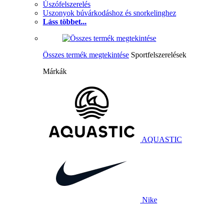
Úszófelszerelés
Uszonyok búvárkodáshoz és snorkelinghez
Láss többet...
Összes termék megtekintése
Sportfelszerelések
Márkák
AQUASTIC
Nike