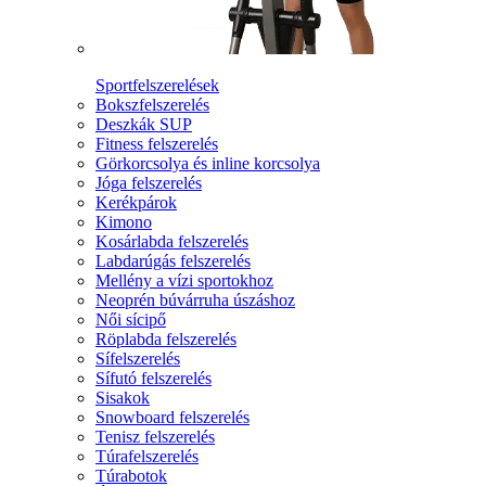
Sportfelszerelések
Bokszfelszerelés
Deszkák SUP
Fitness felszerelés
Görkorcsolya és inline korcsolya
Jóga felszerelés
Kerékpárok
Kimono
Kosárlabda felszerelés
Labdarúgás felszerelés
Mellény a vízi sportokhoz
Neoprén búvárruha úszáshoz
Női sícipő
Röplabda felszerelés
Sífelszerelés
Sífutó felszerelés
Sisakok
Snowboard felszerelés
Tenisz felszerelés
Túrafelszerelés
Túrabotok