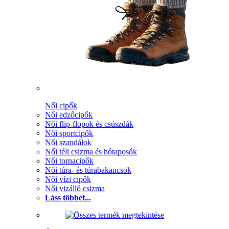
Női cipők
Női edzőcipők
Női flip-flopok és csúszdák
Női sportcipők
Női szandálok
Női téli csizma és hótaposók
Női tornacipők
Női túra- és túrabakancsok
Női vízi cipők
Női vizálló csizma
Láss többet...