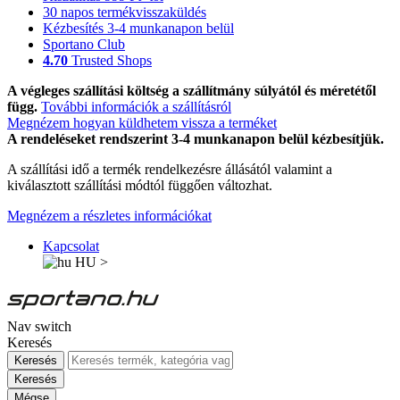
30 napos termékvisszaküldés
Kézbesítés 3-4 munkanapon belül
Sportano Club
4.70
Trusted Shops
A végleges szállítási költség a szállítmány súlyától és méretétől
függ.
További információk a szállításról
Megnézem hogyan küldhetem vissza a terméket
A rendeléseket rendszerint 3-4 munkanapon belül kézbesítjük.
A szállítási idő a termék rendelkezésre állásától valamint a
kiválasztott szállítási módtól függően változhat.
Megnézem a részletes információkat
Kapcsolat
HU
>
Nav switch
Keresés
Keresés
Keresés
Mégse