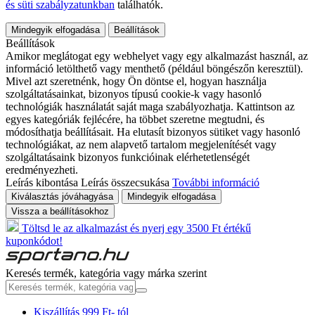
és süti szabályzatunkban
találhatók.
Mindegyik elfogadása
Beállítások
Beállítások
Amikor meglátogat egy webhelyet vagy egy alkalmazást használ, az
információ letölthető vagy menthető (például böngészőn keresztül).
Mivel azt szeretnénk, hogy Ön döntse el, hogyan használja
szolgáltatásainkat, bizonyos típusú cookie-k vagy hasonló
technológiák használatát saját maga szabályozhatja. Kattintson az
egyes kategóriák fejlécére, ha többet szeretne megtudni, és
módosíthatja beállításait. Ha elutasít bizonyos sütiket vagy hasonló
technológiákat, az nem alapvető tartalom megjelenítését vagy
szolgáltatásaink bizonyos funkcióinak elérhetetlenségét
eredményezheti.
Leírás kibontása
Leírás összecsukása
További információ
Kiválasztás jóváhagyása
Mindegyik elfogadása
Vissza a beállításokhoz
Töltsd le az alkalmazást és nyerj egy 3500 Ft értékű
kuponkódot!
Keresés termék, kategória vagy márka szerint
Kiszállítás 999 Ft- tól