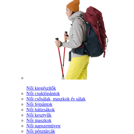
Női kiegészítők
Női csuklópántok
Női csősálak, maszkok és sálak
Női fejpántok
Női hátizsákok
Női kesztyűk
Női maszkok
Női napszemüveg
Női pénztárcák