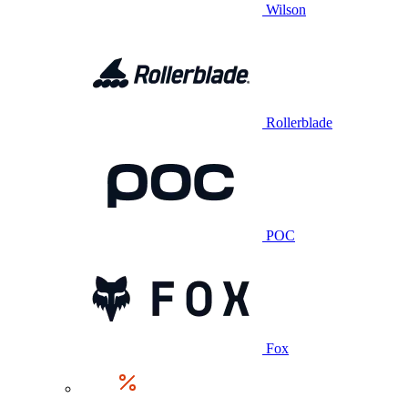
Wilson
Rollerblade
POC
Fox