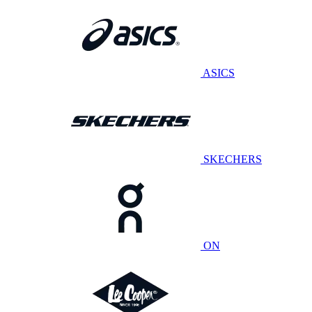
ASICS
SKECHERS
ON