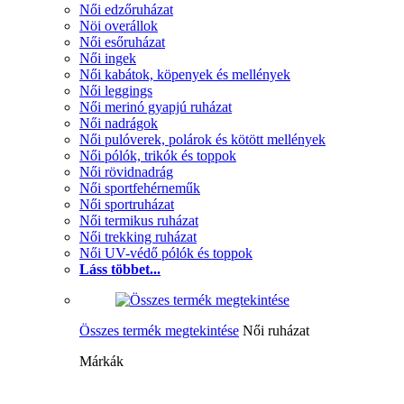
Női edzőruházat
Nöi overállok
Női esőruházat
Női ingek
Női kabátok, köpenyek és mellények
Női leggings
Női merinó gyapjú ruházat
Női nadrágok
Női pulóverek, polárok és kötött mellények
Női pólók, trikók és toppok
Női rövidnadrág
Női sportfehérneműk
Női sportruházat
Női termikus ruházat
Női trekking ruházat
Női UV-védő pólók és toppok
Láss többet...
Összes termék megtekintése
Női ruházat
Márkák