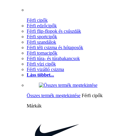
Férfi cipők
Férfi edzőcipők
Férfi flip-flopok és csúszdák
Férfi sportcipők
Férfi szandálok
Férfi téli csizma és hótaposók
Férfi tornacipők
Férfi túra- és túrabakancsok
Férfi vízi cipők
Férfi vizálló csizma
Láss többet...
Összes termék megtekintése
Férfi cipők
Márkák