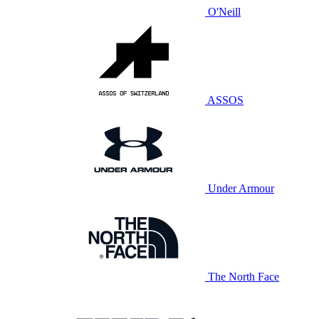
O'Neill
ASSOS
Under Armour
The North Face