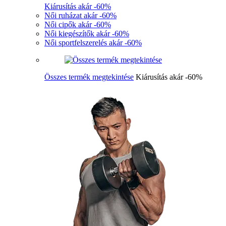
Kiárusítás akár -60%
Női ruházat akár -60%
Női cipők akár -60%
Női kiegészítők akár -60%
Női sportfelszerelés akár -60%
Összes termék megtekintése
Kiárusítás akár -60%