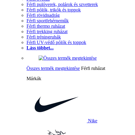
Férfi pulóverek, polárok és szvetterek
Férfi pólók, trikók és toppok
Férfi rövidnadrág
Férfi sportfehérneműk
Férfi thermo ruházat
Férfi trekking ruházat
Férfi tréningruhák
Férfi UV-védő pólók és toppok
Láss többet...
Összes termék megtekintése
Férfi ruházat
Márkák
Nike