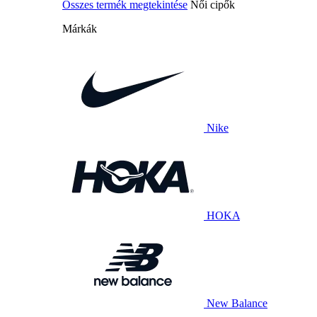
Összes termék megtekintése
Női cipők
Márkák
Nike
HOKA
New Balance