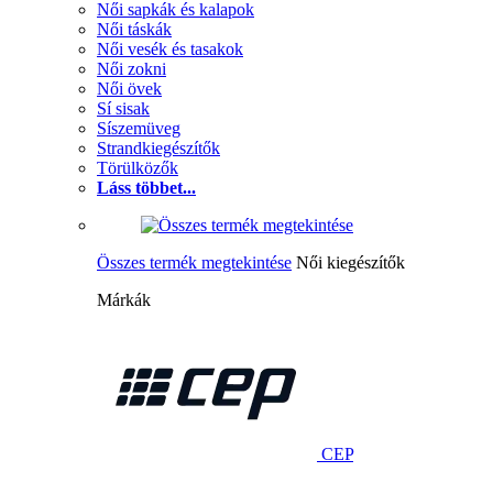
Női sapkák és kalapok
Női táskák
Női vesék és tasakok
Női zokni
Női övek
Sí sisak
Síszemüveg
Strandkiegészítők
Törülközők
Láss többet...
Összes termék megtekintése
Női kiegészítők
Márkák
CEP