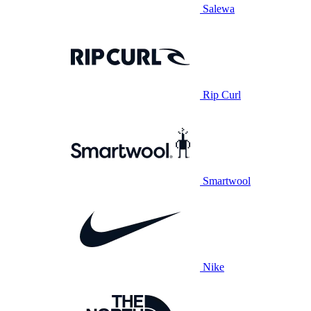
Salewa
Rip Curl
Smartwool
Nike