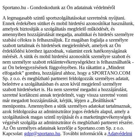
Sportano.hu - Gondoskodunk az Ön adatainak védelméről
A legmagasabb szintű sportszolgáltatásokat szeretnénk nyújtani.
Ennek érdekében sütiket és mobil hirdetési azonosítókat használunk,
amelyek biztosítják a szolgáltatás megfelelő működését, és
amennyiben hozzájárulását megadja, analitikai és hirdetés személyre
szabási célokra is felhasználjuk. Ez magában foglalja a személyre
szabott tartalmak és hirdetések megjelenítését, amelyek az Ön
érdeklődési köreihez igazodnak, valamint ezek hatékonyságának
mérését. A sütik és mobil hirdetési azonosítók személyre szabott és
nem személyre szabott reklámtevékenységekhez is felhasználhatók -
az Ön beleegyezésének függvényében. Ha rákattint a „Mindent
elfogadok” gombra, hozzájárul ahhoz, hogy a SPORTANO.COM
Sp. z o.o. és megbízható partnerei feldolgozzák személyes adatait,
beleértve a szolgáltatásban és azon kívül megjelenő személyre
szabott hirdetéseket is. Ha nem szeretné megadni a hozzájárulást,
szeretné korlátozni annak terjedelmét, vagy vissza szeretné vonni
már megadott hozzájárulását, kérjük, lépjen a „Beállítások”
menüpontra. Amennyiben a sütik személyes adatokat tartalmaznak,
azok feldolgozása az adminisztrátor jogos érdekén alapul, amely a
szolgáltatások magas szintű nyújtását és a marketingtevékenységek
végzését szolgálja az adminisztrátor és megbízható partnerei részére.
Az Ön személyes adatainak kezelője a Sportano.com Sp. z o.o.
Kapcsolat:
gdpr@sportano.hu
. További információk a
Adatvédelmi