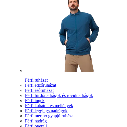
Férfi ruházat
Férfi edzőruházat
Férfi esőruházat
Férfi fürdőnadrágok és rövidnadrágok
Férfi ingek
Férfi kabátok és mellények
Férfi leggings nadrágok
Férfi merinó gyapjú ruházat
Férfi nadrág
Férfi overall