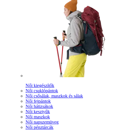
Női kiegészítők
Női csuklópántok
Női csősálak, maszkok és sálak
Női fejpántok
Női hátizsákok
Női kesztyűk
Női maszkok
Női napszemüveg
Női pénztárcák