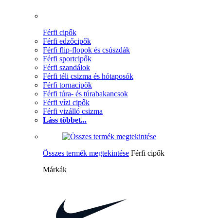
Férfi cipők
Férfi edzőcipők
Férfi flip-flopok és csúszdák
Férfi sportcipők
Férfi szandálok
Férfi téli csizma és hótaposók
Férfi tornacipők
Férfi túra- és túrabakancsok
Férfi vízi cipők
Férfi vizálló csizma
Láss többet...
Összes termék megtekintése
Férfi cipők
Márkák