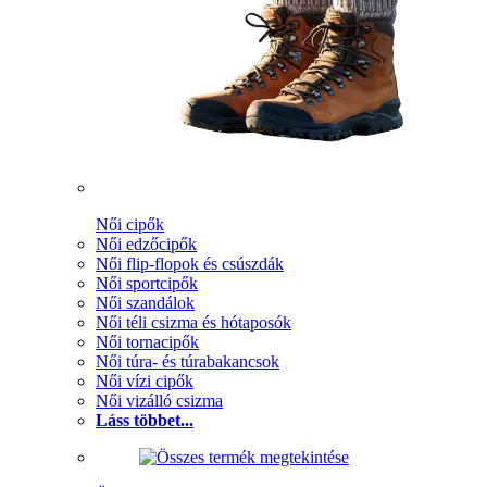
Női cipők
Női edzőcipők
Női flip-flopok és csúszdák
Női sportcipők
Női szandálok
Női téli csizma és hótaposók
Női tornacipők
Női túra- és túrabakancsok
Női vízi cipők
Női vizálló csizma
Láss többet...