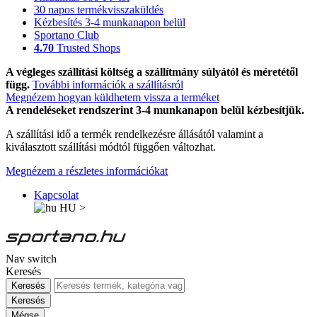
30 napos termékvisszaküldés
Kézbesítés 3-4 munkanapon belül
Sportano Club
4.70
Trusted Shops
A végleges szállítási költség a szállítmány súlyától és méretétől
függ.
További információk a szállításról
Megnézem hogyan küldhetem vissza a terméket
A rendeléseket rendszerint 3-4 munkanapon belül kézbesítjük.
A szállítási idő a termék rendelkezésre állásától valamint a
kiválasztott szállítási módtól függően változhat.
Megnézem a részletes információkat
Kapcsolat
HU
>
Nav switch
Keresés
Keresés
Keresés
Mégse