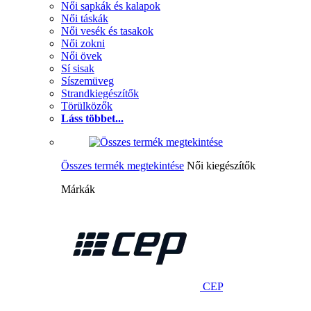
Női sapkák és kalapok
Női táskák
Női vesék és tasakok
Női zokni
Női övek
Sí sisak
Síszemüveg
Strandkiegészítők
Törülközők
Láss többet...
Összes termék megtekintése
Női kiegészítők
Márkák
CEP