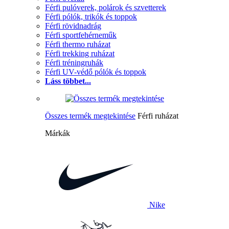
Férfi pulóverek, polárok és szvetterek
Férfi pólók, trikók és toppok
Férfi rövidnadrág
Férfi sportfehérneműk
Férfi thermo ruházat
Férfi trekking ruházat
Férfi tréningruhák
Férfi UV-védő pólók és toppok
Láss többet...
Összes termék megtekintése
Férfi ruházat
Márkák
Nike