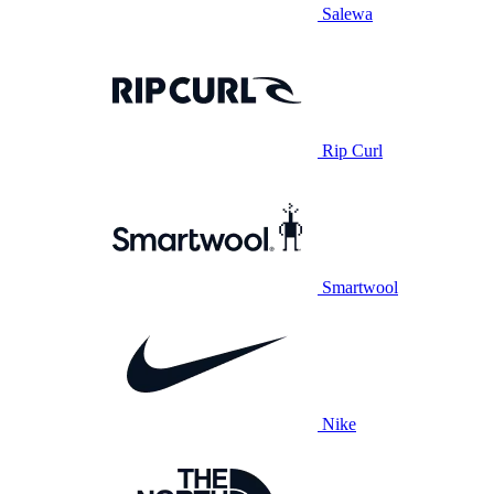
Salewa
Rip Curl
Smartwool
Nike