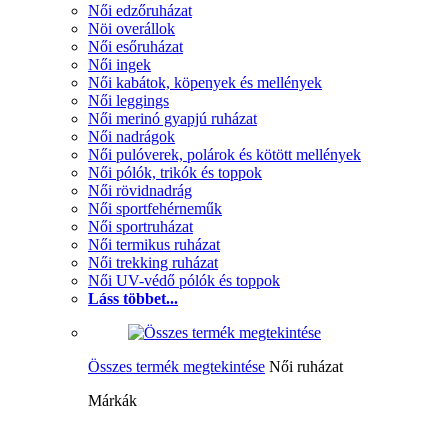
Női edzőruházat
Nöi overállok
Női esőruházat
Női ingek
Női kabátok, köpenyek és mellények
Női leggings
Női merinó gyapjú ruházat
Női nadrágok
Női pulóverek, polárok és kötött mellények
Női pólók, trikók és toppok
Női rövidnadrág
Női sportfehérneműk
Női sportruházat
Női termikus ruházat
Női trekking ruházat
Női UV-védő pólók és toppok
Láss többet...
Összes termék megtekintése
Női ruházat
Márkák