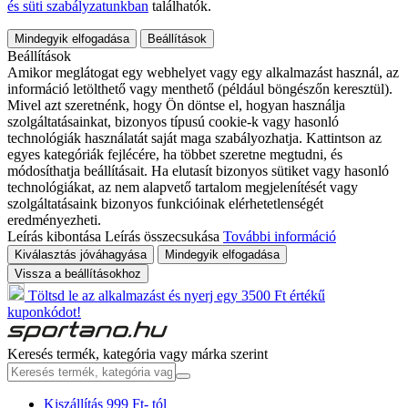
és süti szabályzatunkban
találhatók.
Mindegyik elfogadása
Beállítások
Beállítások
Amikor meglátogat egy webhelyet vagy egy alkalmazást használ, az
információ letölthető vagy menthető (például böngészőn keresztül).
Mivel azt szeretnénk, hogy Ön döntse el, hogyan használja
szolgáltatásainkat, bizonyos típusú cookie-k vagy hasonló
technológiák használatát saját maga szabályozhatja. Kattintson az
egyes kategóriák fejlécére, ha többet szeretne megtudni, és
módosíthatja beállításait. Ha elutasít bizonyos sütiket vagy hasonló
technológiákat, az nem alapvető tartalom megjelenítését vagy
szolgáltatásaink bizonyos funkcióinak elérhetetlenségét
eredményezheti.
Leírás kibontása
Leírás összecsukása
További információ
Kiválasztás jóváhagyása
Mindegyik elfogadása
Vissza a beállításokhoz
Töltsd le az alkalmazást és nyerj egy 3500 Ft értékű
kuponkódot!
Keresés termék, kategória vagy márka szerint
Kiszállítás 999 Ft- tól