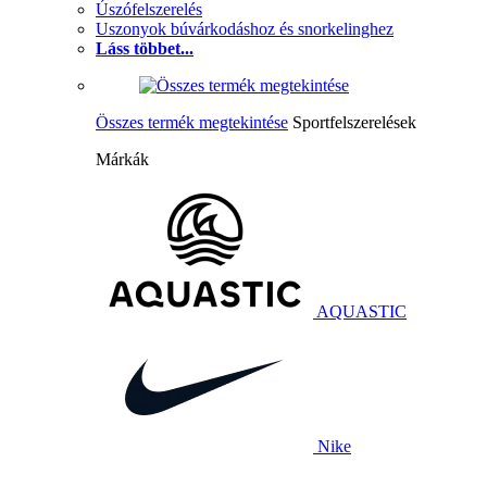
Úszófelszerelés
Uszonyok búvárkodáshoz és snorkelinghez
Láss többet...
Összes termék megtekintése
Sportfelszerelések
Márkák
AQUASTIC
Nike