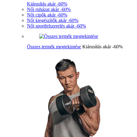
Kiárusítás akár -60%
Női ruházat akár -60%
Női cipők akár -60%
Női kiegészítők akár -60%
Női sportfelszerelés akár -60%
Összes termék megtekintése
Kiárusítás akár -60%