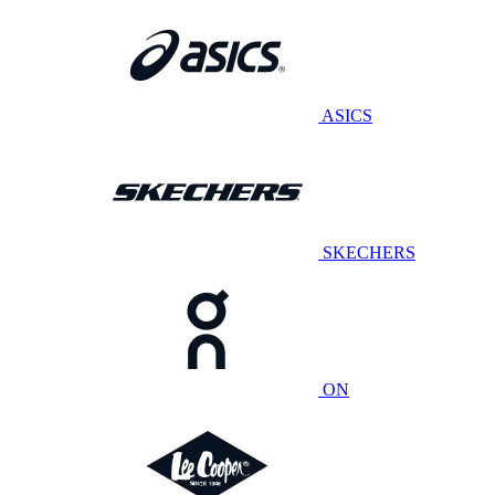
ASICS
SKECHERS
ON