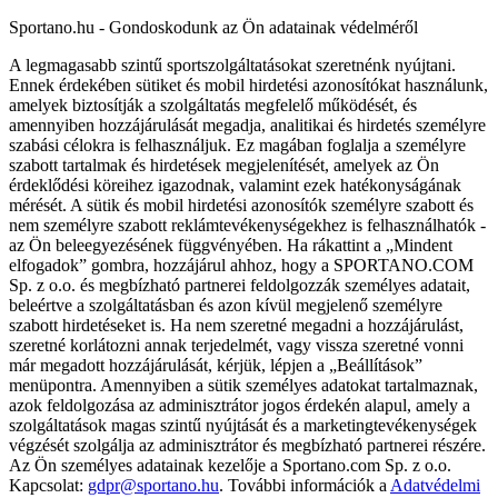
Sportano.hu - Gondoskodunk az Ön adatainak védelméről
A legmagasabb szintű sportszolgáltatásokat szeretnénk nyújtani.
Ennek érdekében sütiket és mobil hirdetési azonosítókat használunk,
amelyek biztosítják a szolgáltatás megfelelő működését, és
amennyiben hozzájárulását megadja, analitikai és hirdetés személyre
szabási célokra is felhasználjuk. Ez magában foglalja a személyre
szabott tartalmak és hirdetések megjelenítését, amelyek az Ön
érdeklődési köreihez igazodnak, valamint ezek hatékonyságának
mérését. A sütik és mobil hirdetési azonosítók személyre szabott és
nem személyre szabott reklámtevékenységekhez is felhasználhatók -
az Ön beleegyezésének függvényében. Ha rákattint a „Mindent
elfogadok” gombra, hozzájárul ahhoz, hogy a SPORTANO.COM
Sp. z o.o. és megbízható partnerei feldolgozzák személyes adatait,
beleértve a szolgáltatásban és azon kívül megjelenő személyre
szabott hirdetéseket is. Ha nem szeretné megadni a hozzájárulást,
szeretné korlátozni annak terjedelmét, vagy vissza szeretné vonni
már megadott hozzájárulását, kérjük, lépjen a „Beállítások”
menüpontra. Amennyiben a sütik személyes adatokat tartalmaznak,
azok feldolgozása az adminisztrátor jogos érdekén alapul, amely a
szolgáltatások magas szintű nyújtását és a marketingtevékenységek
végzését szolgálja az adminisztrátor és megbízható partnerei részére.
Az Ön személyes adatainak kezelője a Sportano.com Sp. z o.o.
Kapcsolat:
gdpr@sportano.hu
. További információk a
Adatvédelmi