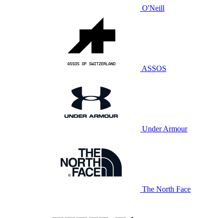
O'Neill
ASSOS
Under Armour
The North Face