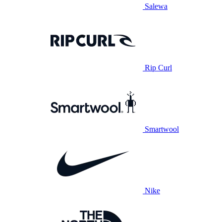
Salewa
Rip Curl
Smartwool
Nike