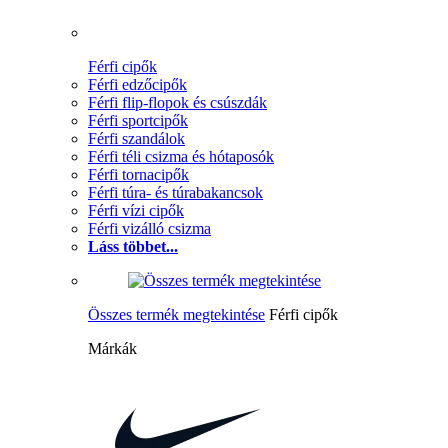
Férfi cipők
Férfi edzőcipők
Férfi flip-flopok és csúszdák
Férfi sportcipők
Férfi szandálok
Férfi téli csizma és hótaposók
Férfi tornacipők
Férfi túra- és túrabakancsok
Férfi vízi cipők
Férfi vizálló csizma
Láss többet...
Összes termék megtekintése
Férfi cipők
Márkák