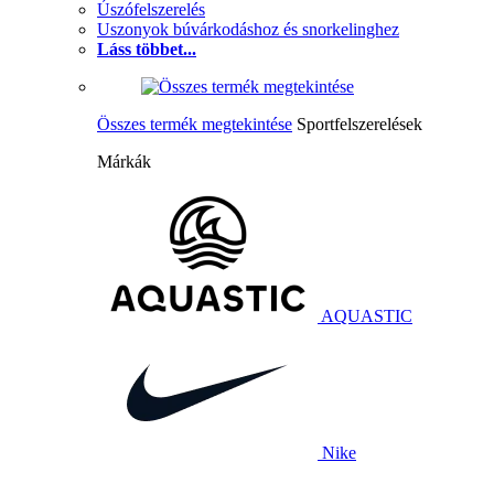
Úszófelszerelés
Uszonyok búvárkodáshoz és snorkelinghez
Láss többet...
Összes termék megtekintése
Sportfelszerelések
Márkák
AQUASTIC
Nike