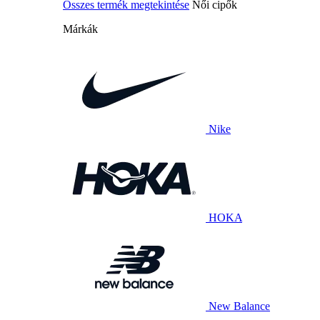
Összes termék megtekintése
Női cipők
Márkák
Nike
HOKA
New Balance