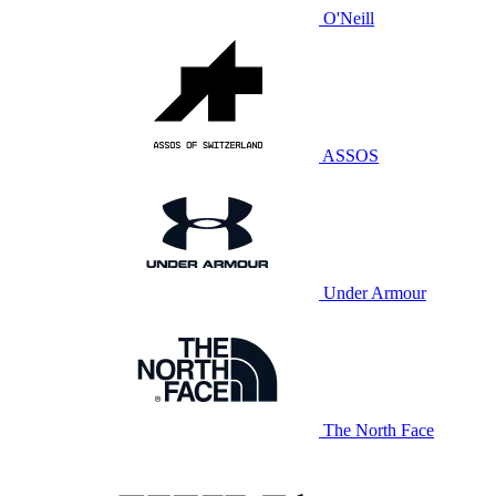
O'Neill
ASSOS
Under Armour
The North Face