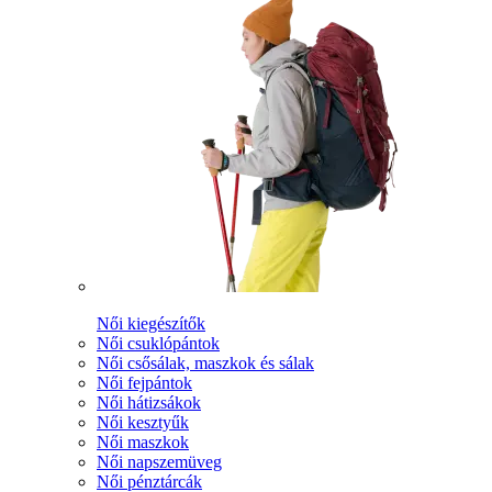
Női kiegészítők
Női csuklópántok
Női csősálak, maszkok és sálak
Női fejpántok
Női hátizsákok
Női kesztyűk
Női maszkok
Női napszemüveg
Női pénztárcák