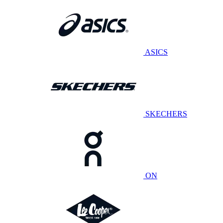
ASICS
SKECHERS
ON