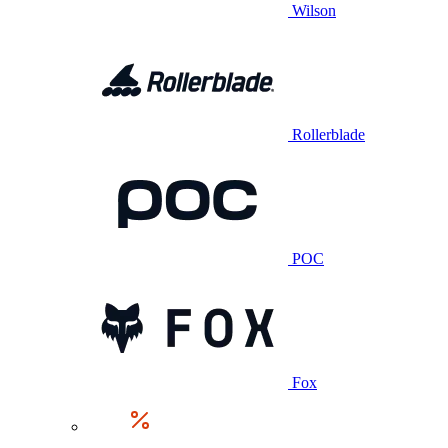
Wilson
Rollerblade
POC
Fox