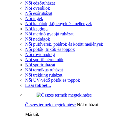
Női edzőruházat
Nöi overállok
Női esőruházat
Női ingek
Női kabátok, köpenyek és mellények
Női leggings
Női merinó gyapjú ruházat
Női nadrágok
Női pulóverek, polárok és kötött mellények
Női pólók, trikók és toppok
Női rövidnadrág
Női sportfehérneműk
Női sportruházat
Női termikus ruházat
Női trekking ruházat
Női UV-védő pólók és toppok
Láss többet...
Összes termék megtekintése
Női ruházat
Márkák