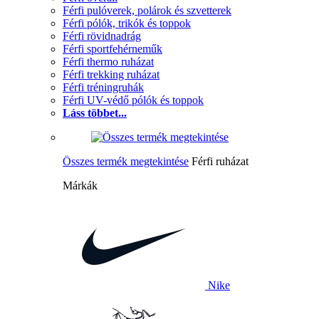
Férfi pulóverek, polárok és szvetterek
Férfi pólók, trikók és toppok
Férfi rövidnadrág
Férfi sportfehérneműk
Férfi thermo ruházat
Férfi trekking ruházat
Férfi tréningruhák
Férfi UV-védő pólók és toppok
Láss többet...
Összes termék megtekintése
Férfi ruházat
Márkák
Nike