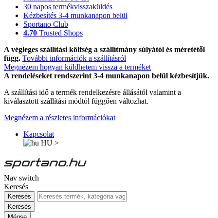
30 napos termékvisszaküldés
Kézbesítés 3-4 munkanapon belül
Sportano Club
4.70
Trusted Shops
A végleges szállítási költség a szállítmány súlyától és méretétől
függ.
További információk a szállításról
Megnézem hogyan küldhetem vissza a terméket
A rendeléseket rendszerint 3-4 munkanapon belül kézbesítjük.
A szállítási idő a termék rendelkezésre állásától valamint a
kiválasztott szállítási módtól függően változhat.
Megnézem a részletes információkat
Kapcsolat
HU
>
Nav switch
Keresés
Keresés
Keresés
Mégse