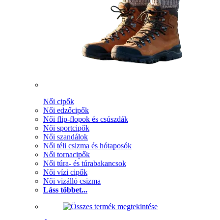
Női cipők
Női edzőcipők
Női flip-flopok és csúszdák
Női sportcipők
Női szandálok
Női téli csizma és hótaposók
Női tornacipők
Női túra- és túrabakancsok
Női vízi cipők
Női vizálló csizma
Láss többet...