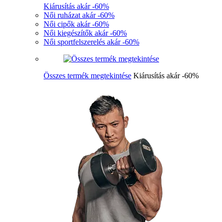
Kiárusítás akár -60%
Női ruházat akár -60%
Női cipők akár -60%
Női kiegészítők akár -60%
Női sportfelszerelés akár -60%
Összes termék megtekintése
Kiárusítás akár -60%