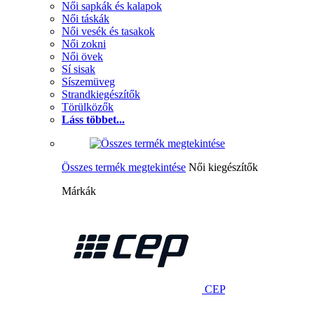
Női sapkák és kalapok
Női táskák
Női vesék és tasakok
Női zokni
Női övek
Sí sisak
Síszemüveg
Strandkiegészítők
Törülközők
Láss többet...
Összes termék megtekintése
Női kiegészítők
Márkák
CEP