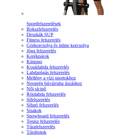
Sportfelszerelések
Bokszfelszerelés
Deszkák SUP
Fitness felszerelés
Görkorcsolya és inline korcsolya
Jóga felszerelés
Kerékpárok
Kimono
Kosárlabda felszerelés
Labdarúgás felszerelés
Mellény a vízi sportokhoz
Neoprén búvárruha úszáshoz
Női sícipő
Röplabda felszerelés
Sífelszerelés
Sífutó felszerelés
Sisakok
Snowboard felszerelés
Tenisz felszerelés
Túrafelszerelés
Túrabotok