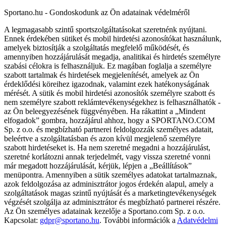
Sportano.hu - Gondoskodunk az Ön adatainak védelméről
A legmagasabb szintű sportszolgáltatásokat szeretnénk nyújtani.
Ennek érdekében sütiket és mobil hirdetési azonosítókat használunk,
amelyek biztosítják a szolgáltatás megfelelő működését, és
amennyiben hozzájárulását megadja, analitikai és hirdetés személyre
szabási célokra is felhasználjuk. Ez magában foglalja a személyre
szabott tartalmak és hirdetések megjelenítését, amelyek az Ön
érdeklődési köreihez igazodnak, valamint ezek hatékonyságának
mérését. A sütik és mobil hirdetési azonosítók személyre szabott és
nem személyre szabott reklámtevékenységekhez is felhasználhatók -
az Ön beleegyezésének függvényében. Ha rákattint a „Mindent
elfogadok” gombra, hozzájárul ahhoz, hogy a SPORTANO.COM
Sp. z o.o. és megbízható partnerei feldolgozzák személyes adatait,
beleértve a szolgáltatásban és azon kívül megjelenő személyre
szabott hirdetéseket is. Ha nem szeretné megadni a hozzájárulást,
szeretné korlátozni annak terjedelmét, vagy vissza szeretné vonni
már megadott hozzájárulását, kérjük, lépjen a „Beállítások”
menüpontra. Amennyiben a sütik személyes adatokat tartalmaznak,
azok feldolgozása az adminisztrátor jogos érdekén alapul, amely a
szolgáltatások magas szintű nyújtását és a marketingtevékenységek
végzését szolgálja az adminisztrátor és megbízható partnerei részére.
Az Ön személyes adatainak kezelője a Sportano.com Sp. z o.o.
Kapcsolat:
gdpr@sportano.hu
. További információk a
Adatvédelmi