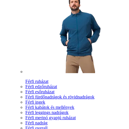
Férfi ruházat
Férfi edzőruházat
Férfi esőruházat
Férfi fürdőnadrágok és rövidnadrágok
Férfi ingek
Férfi kabátok és mellények
Férfi leggings nadrágok
Férfi merinó gyapjú ruházat
Férfi nadrág
Férfi overall