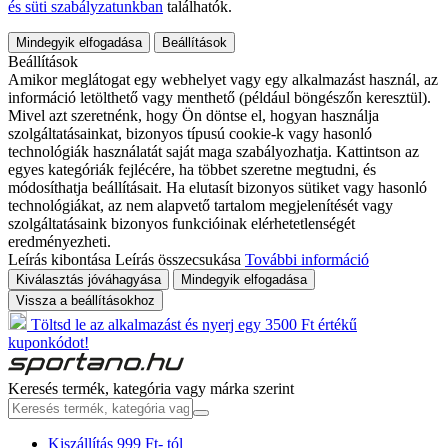
és süti szabályzatunkban
találhatók.
Mindegyik elfogadása
Beállítások
Beállítások
Amikor meglátogat egy webhelyet vagy egy alkalmazást használ, az
információ letölthető vagy menthető (például böngészőn keresztül).
Mivel azt szeretnénk, hogy Ön döntse el, hogyan használja
szolgáltatásainkat, bizonyos típusú cookie-k vagy hasonló
technológiák használatát saját maga szabályozhatja. Kattintson az
egyes kategóriák fejlécére, ha többet szeretne megtudni, és
módosíthatja beállításait. Ha elutasít bizonyos sütiket vagy hasonló
technológiákat, az nem alapvető tartalom megjelenítését vagy
szolgáltatásaink bizonyos funkcióinak elérhetetlenségét
eredményezheti.
Leírás kibontása
Leírás összecsukása
További információ
Kiválasztás jóváhagyása
Mindegyik elfogadása
Vissza a beállításokhoz
Töltsd le az alkalmazást és nyerj egy 3500 Ft értékű
kuponkódot!
Keresés termék, kategória vagy márka szerint
Kiszállítás 999 Ft- tól