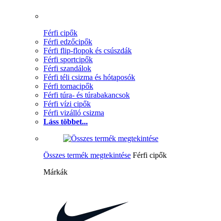
Férfi cipők
Férfi edzőcipők
Férfi flip-flopok és csúszdák
Férfi sportcipők
Férfi szandálok
Férfi téli csizma és hótaposók
Férfi tornacipők
Férfi túra- és túrabakancsok
Férfi vízi cipők
Férfi vizálló csizma
Láss többet...
Összes termék megtekintése
Férfi cipők
Márkák