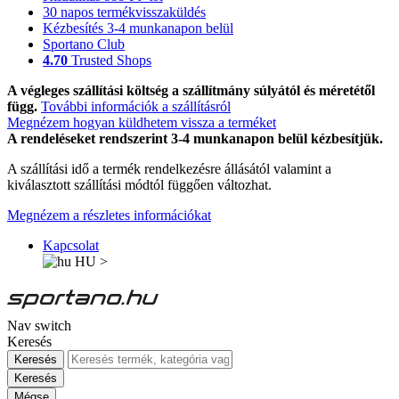
30 napos termékvisszaküldés
Kézbesítés 3-4 munkanapon belül
Sportano Club
4.70
Trusted Shops
A végleges szállítási költség a szállítmány súlyától és méretétől
függ.
További információk a szállításról
Megnézem hogyan küldhetem vissza a terméket
A rendeléseket rendszerint 3-4 munkanapon belül kézbesítjük.
A szállítási idő a termék rendelkezésre állásától valamint a
kiválasztott szállítási módtól függően változhat.
Megnézem a részletes információkat
Kapcsolat
HU
>
Nav switch
Keresés
Keresés
Keresés
Mégse