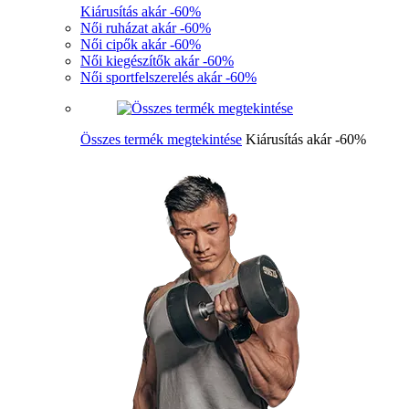
Kiárusítás akár -60%
Női ruházat akár -60%
Női cipők akár -60%
Női kiegészítők akár -60%
Női sportfelszerelés akár -60%
Összes termék megtekintése
Kiárusítás akár -60%