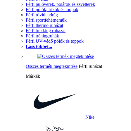
Férfi pulóverek, polárok és szvetterek
Férfi pólók, trikók és toppok
Férfi rövidnadrág
Férfi sportfehérneműk
Férfi thermo ruházat
Férfi trekking ruházat
Férfi tréningruhák
Férfi UV-védő pólók és toppok
Láss többet...
Összes termék megtekintése
Férfi ruházat
Márkák
Nike