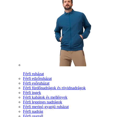
Férfi ruházat
Férfi edzőruházat
Férfi esőruházat
Férfi fürdőnadrágok és rövidnadrágok
Férfi ingek
Férfi kabátok és mellények
Férfi leggings nadrágok
Férfi merinó gyapjú ruházat
Férfi nadrág
Férfi overall