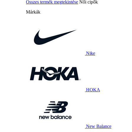
Összes termék megtekintése
Női cipők
Márkák
Nike
HOKA
New Balance