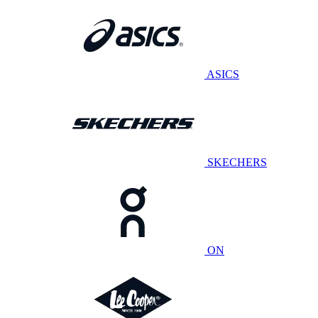
ASICS
SKECHERS
ON