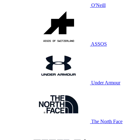
O'Neill
ASSOS
Under Armour
The North Face