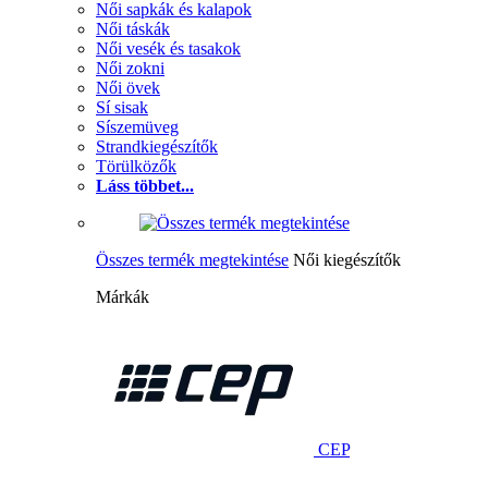
Női sapkák és kalapok
Női táskák
Női vesék és tasakok
Női zokni
Női övek
Sí sisak
Síszemüveg
Strandkiegészítők
Törülközők
Láss többet...
Összes termék megtekintése
Női kiegészítők
Márkák
CEP