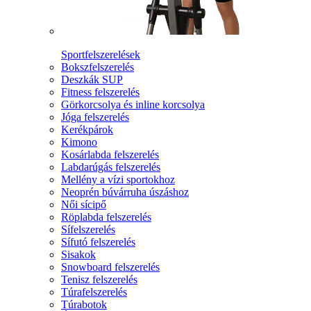
Sportfelszerelések
Bokszfelszerelés
Deszkák SUP
Fitness felszerelés
Görkorcsolya és inline korcsolya
Jóga felszerelés
Kerékpárok
Kimono
Kosárlabda felszerelés
Labdarúgás felszerelés
Mellény a vízi sportokhoz
Neoprén búvárruha úszáshoz
Női sícipő
Röplabda felszerelés
Sífelszerelés
Sífutó felszerelés
Sisakok
Snowboard felszerelés
Tenisz felszerelés
Túrafelszerelés
Túrabotok