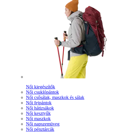
Női kiegészítők
Női csuklópántok
Női csősálak, maszkok és sálak
Női fejpántok
Női hátizsákok
Női kesztyűk
Női maszkok
Női napszemüveg
Női pénztárcák