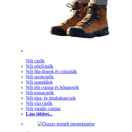
Női cipők
Női edzőcipők
Női flip-flopok és csúszdák
Női sportcipők
Női szandálok
Női téli csizma és hótaposók
Női tornacipők
Női túra- és túrabakancsok
Női vízi cipők
Női vizálló csizma
Láss többet...