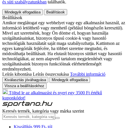
és süti szabályzatunkban
találhatók.
Mindegyik elfogadása
Beállítások
Beállítások
Amikor meglátogat egy webhelyet vagy egy alkalmazást használ, az
információ letölthető vagy menthető (például böngészőn keresztül).
Mivel azt szeretnénk, hogy Ön döntse el, hogyan használja
szolgáltatásainkat, bizonyos típusú cookie-k vagy hasonló
technológiák használatát saját maga szabályozhatja. Kattintson az
egyes kategóriák fejlécére, ha többet szeretne megtudni, és
módosíthatja beállításait. Ha elutasít bizonyos sütiket vagy hasonló
technológiákat, az nem alapvető tartalom megjelenítését vagy
szolgáltatásaink bizonyos funkcióinak elérhetetlenségét
eredményezheti.
Leírás kibontása
Leírás összecsukása
További információ
Kiválasztás jóváhagyása
Mindegyik elfogadása
Vissza a beállításokhoz
Töltsd le az alkalmazást és nyerj egy 3500 Ft értékű
kuponkódot!
Keresés termék, kategória vagy márka szerint
Kiszállítás 999 Ft- tól