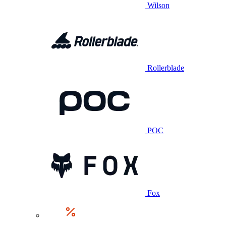
Wilson
Rollerblade
POC
Fox