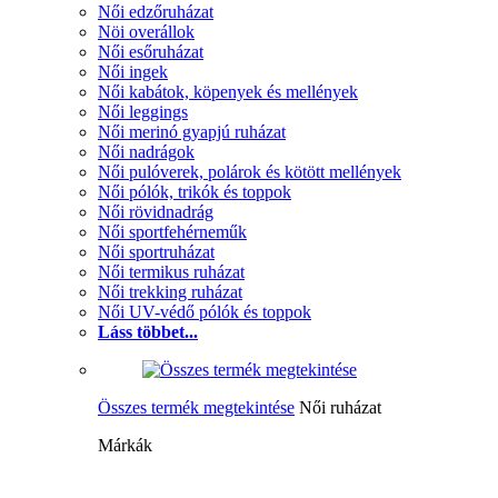
Női edzőruházat
Nöi overállok
Női esőruházat
Női ingek
Női kabátok, köpenyek és mellények
Női leggings
Női merinó gyapjú ruházat
Női nadrágok
Női pulóverek, polárok és kötött mellények
Női pólók, trikók és toppok
Női rövidnadrág
Női sportfehérneműk
Női sportruházat
Női termikus ruházat
Női trekking ruházat
Női UV-védő pólók és toppok
Láss többet...
Összes termék megtekintése
Női ruházat
Márkák