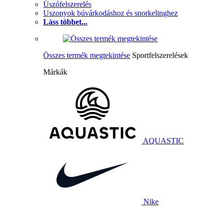
Úszófelszerelés
Uszonyok búvárkodáshoz és snorkelinghez
Láss többet...
Összes termék megtekintése
Sportfelszerelések
Márkák
AQUASTIC
Nike