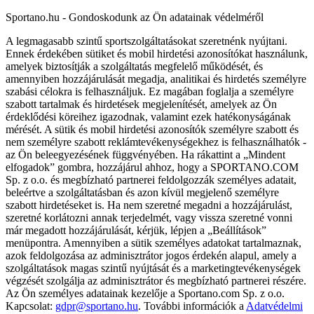
Sportano.hu - Gondoskodunk az Ön adatainak védelméről
A legmagasabb szintű sportszolgáltatásokat szeretnénk nyújtani.
Ennek érdekében sütiket és mobil hirdetési azonosítókat használunk,
amelyek biztosítják a szolgáltatás megfelelő működését, és
amennyiben hozzájárulását megadja, analitikai és hirdetés személyre
szabási célokra is felhasználjuk. Ez magában foglalja a személyre
szabott tartalmak és hirdetések megjelenítését, amelyek az Ön
érdeklődési köreihez igazodnak, valamint ezek hatékonyságának
mérését. A sütik és mobil hirdetési azonosítók személyre szabott és
nem személyre szabott reklámtevékenységekhez is felhasználhatók -
az Ön beleegyezésének függvényében. Ha rákattint a „Mindent
elfogadok” gombra, hozzájárul ahhoz, hogy a SPORTANO.COM
Sp. z o.o. és megbízható partnerei feldolgozzák személyes adatait,
beleértve a szolgáltatásban és azon kívül megjelenő személyre
szabott hirdetéseket is. Ha nem szeretné megadni a hozzájárulást,
szeretné korlátozni annak terjedelmét, vagy vissza szeretné vonni
már megadott hozzájárulását, kérjük, lépjen a „Beállítások”
menüpontra. Amennyiben a sütik személyes adatokat tartalmaznak,
azok feldolgozása az adminisztrátor jogos érdekén alapul, amely a
szolgáltatások magas szintű nyújtását és a marketingtevékenységek
végzését szolgálja az adminisztrátor és megbízható partnerei részére.
Az Ön személyes adatainak kezelője a Sportano.com Sp. z o.o.
Kapcsolat:
gdpr@sportano.hu
. További információk a
Adatvédelmi