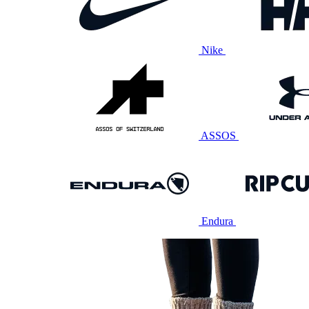
Nike
ASSOS
Endura