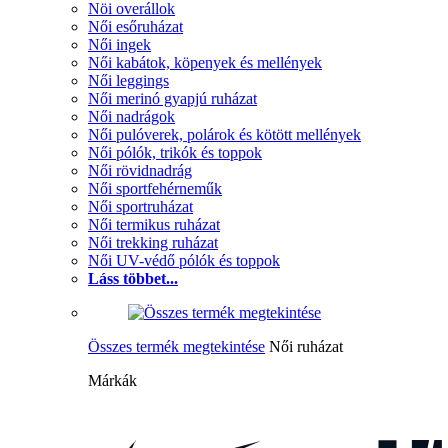
Nöi overállok
Női esőruházat
Női ingek
Női kabátok, köpenyek és mellények
Női leggings
Női merinó gyapjú ruházat
Női nadrágok
Női pulóverek, polárok és kötött mellények
Női pólók, trikók és toppok
Női rövidnadrág
Női sportfehérneműk
Női sportruházat
Női termikus ruházat
Női trekking ruházat
Női UV-védő pólók és toppok
Láss többet...
Összes termék megtekintése
Női ruházat
Márkák