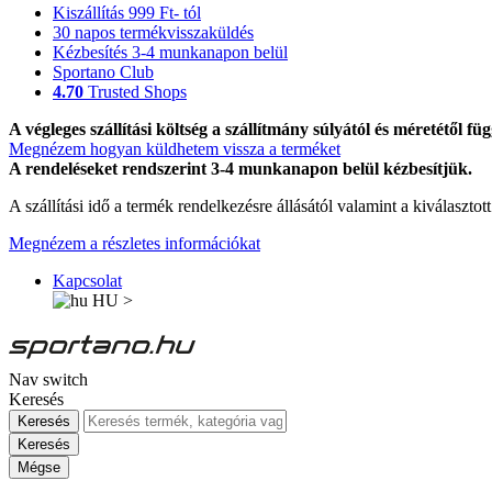
Kiszállítás 999 Ft- tól
30 napos termékvisszaküldés
Kézbesítés 3-4 munkanapon belül
Sportano Club
4.70
Trusted Shops
A végleges szállítási költség a szállítmány súlyától és méretétől füg
Megnézem hogyan küldhetem vissza a terméket
A rendeléseket rendszerint 3-4 munkanapon belül kézbesítjük.
A szállítási idő a termék rendelkezésre állásától valamint a kiválasztot
Megnézem a részletes információkat
Kapcsolat
HU
>
Nav switch
Keresés
Keresés
Keresés
Mégse