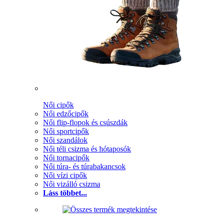
Női cipők
Női edzőcipők
Női flip-flopok és csúszdák
Női sportcipők
Női szandálok
Női téli csizma és hótaposók
Női tornacipők
Női túra- és túrabakancsok
Női vízi cipők
Női vizálló csizma
Láss többet...