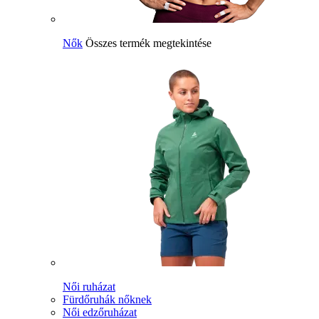
Nők
Összes termék megtekintése
Női ruházat
Fürdőruhák nőknek
Női edzőruházat