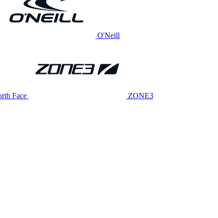
O'Neill
rth Face
ZONE3