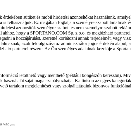
k érdekében sütiket és mobil hirdetési azonosítókat használunk, amelye
ra is felhasználjuk. Ez magában foglalja a személyre szabott tartalmak 
hirdetési azonosítók személyre szabott és nem személyre szabott rekl
l ahhoz, hogy a SPORTANO.COM Sp. z o.o. és megbízható partnerei fel
gadni a hozzájárulást, szeretné korlátozni annak terjedelmét, vagy viss
almaznak, azok feldolgozása az adminisztrátor jogos érdekén alapul, am
ízható partnerei részére. Az Ön személyes adatainak kezelője a Sporta
formáció letölthető vagy menthető (például böngészőn keresztül). Mive
 használatát saját maga szabályozhatja. Kattintson az egyes kategóriák f
vető tartalom megjelenítését vagy szolgáltatásaink bizonyos funkcióina