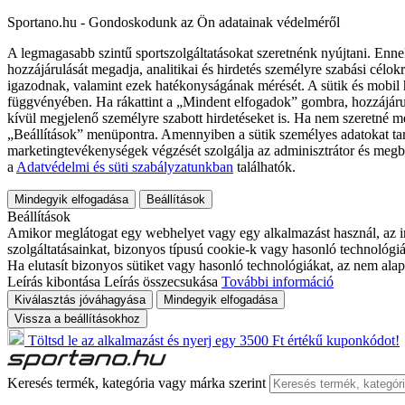
Sportano.hu - Gondoskodunk az Ön adatainak védelméről
A legmagasabb szintű sportszolgáltatásokat szeretnénk nyújtani. Enne
hozzájárulását megadja, analitikai és hirdetés személyre szabási célok
igazodnak, valamint ezek hatékonyságának mérését. A sütik és mobil 
függvényében. Ha rákattint a „Mindent elfogadok” gombra, hozzájáru
kívül megjelenő személyre szabott hirdetéseket is. Ha nem szeretné me
„Beállítások” menüpontra. Amennyiben a sütik személyes adatokat tart
marketingtevékenységek végzését szolgálja az adminisztrátor és megb
a
Adatvédelmi és süti szabályzatunkban
találhatók.
Mindegyik elfogadása
Beállítások
Beállítások
Amikor meglátogat egy webhelyet vagy egy alkalmazást használ, az in
szolgáltatásainkat, bizonyos típusú cookie-k vagy hasonló technológiák
Ha elutasít bizonyos sütiket vagy hasonló technológiákat, az nem alap
Leírás kibontása
Leírás összecsukása
További információ
Kiválasztás jóváhagyása
Mindegyik elfogadása
Vissza a beállításokhoz
Töltsd le az alkalmazást és nyerj egy 3500 Ft értékű kuponkódot!
Keresés termék, kategória vagy márka szerint