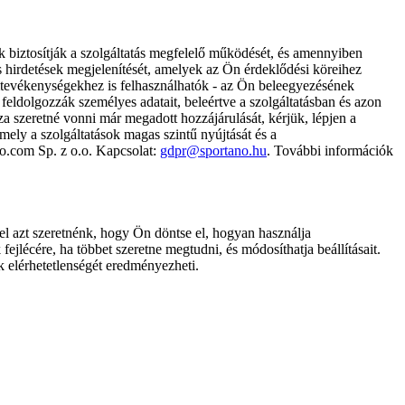
k biztosítják a szolgáltatás megfelelő működését, és amennyiben
és hirdetések megjelenítését, amelyek az Ön érdeklődési köreihez
ámtevékenységekhez is felhasználhatók - az Ön beleegyezésének
dolgozzák személyes adatait, beleértve a szolgáltatásban és azon
za szeretné vonni már megadott hozzájárulását, kérjük, lépjen a
ely a szolgáltatások magas szintű nyújtását és a
no.com Sp. z o.o. Kapcsolat:
gdpr@sportano.hu
. További információk
l azt szeretnénk, hogy Ön döntse el, hogyan használja
ejlécére, ha többet szeretne megtudni, és módosíthatja beállításait.
k elérhetetlenségét eredményezheti.