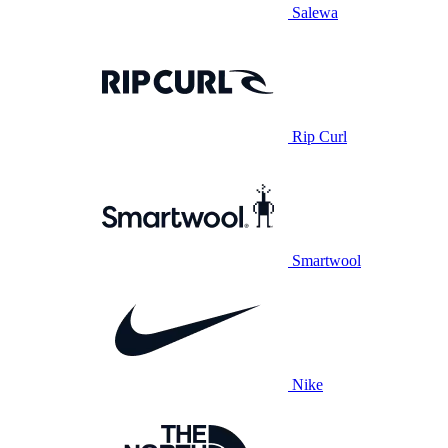
Salewa
Rip Curl
Smartwool
Nike