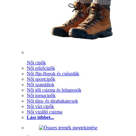
Női cipők
Női edzőcipők
Női flip-flopok és csúszdák
Női sportcipők
Női szandálok
Női téli csizma és hótaposók
Női tornacipők
Női túra- és túrabakancsok
Női vízi cipők
Női vizálló csizma
Láss többet...