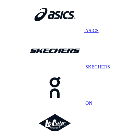
ASICS
SKECHERS
ON