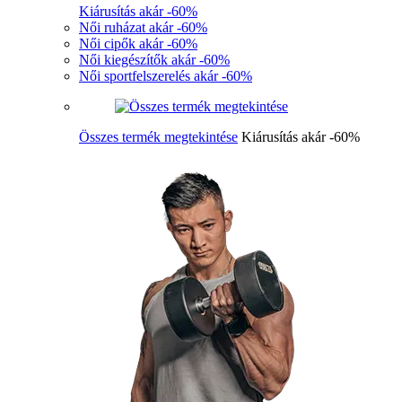
Kiárusítás akár -60%
Női ruházat akár -60%
Női cipők akár -60%
Női kiegészítők akár -60%
Női sportfelszerelés akár -60%
Összes termék megtekintése
Kiárusítás akár -60%