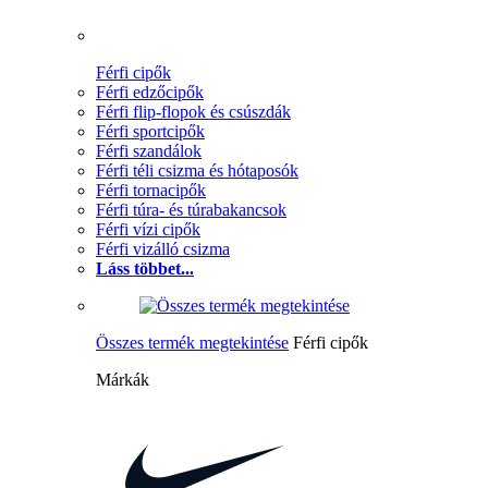
Férfi cipők
Férfi edzőcipők
Férfi flip-flopok és csúszdák
Férfi sportcipők
Férfi szandálok
Férfi téli csizma és hótaposók
Férfi tornacipők
Férfi túra- és túrabakancsok
Férfi vízi cipők
Férfi vizálló csizma
Láss többet...
Összes termék megtekintése
Férfi cipők
Márkák