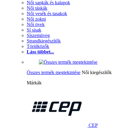
Női sapkák és kalapok
Női táskák
Női vesék és tasakok
Női zokni
Női övek
Sí sisak
Síszemüveg
Strandkiegészítők
Törülközők
Láss többet...
Összes termék megtekintése
Női kiegészítők
Márkák
CEP