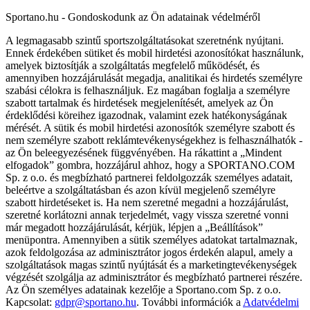
Sportano.hu - Gondoskodunk az Ön adatainak védelméről
A legmagasabb szintű sportszolgáltatásokat szeretnénk nyújtani.
Ennek érdekében sütiket és mobil hirdetési azonosítókat használunk,
amelyek biztosítják a szolgáltatás megfelelő működését, és
amennyiben hozzájárulását megadja, analitikai és hirdetés személyre
szabási célokra is felhasználjuk. Ez magában foglalja a személyre
szabott tartalmak és hirdetések megjelenítését, amelyek az Ön
érdeklődési köreihez igazodnak, valamint ezek hatékonyságának
mérését. A sütik és mobil hirdetési azonosítók személyre szabott és
nem személyre szabott reklámtevékenységekhez is felhasználhatók -
az Ön beleegyezésének függvényében. Ha rákattint a „Mindent
elfogadok” gombra, hozzájárul ahhoz, hogy a SPORTANO.COM
Sp. z o.o. és megbízható partnerei feldolgozzák személyes adatait,
beleértve a szolgáltatásban és azon kívül megjelenő személyre
szabott hirdetéseket is. Ha nem szeretné megadni a hozzájárulást,
szeretné korlátozni annak terjedelmét, vagy vissza szeretné vonni
már megadott hozzájárulását, kérjük, lépjen a „Beállítások”
menüpontra. Amennyiben a sütik személyes adatokat tartalmaznak,
azok feldolgozása az adminisztrátor jogos érdekén alapul, amely a
szolgáltatások magas szintű nyújtását és a marketingtevékenységek
végzését szolgálja az adminisztrátor és megbízható partnerei részére.
Az Ön személyes adatainak kezelője a Sportano.com Sp. z o.o.
Kapcsolat:
gdpr@sportano.hu
. További információk a
Adatvédelmi