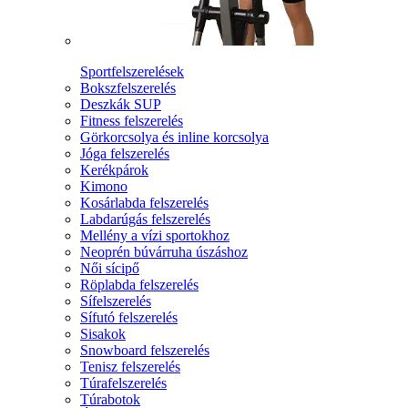
Sportfelszerelések
Bokszfelszerelés
Deszkák SUP
Fitness felszerelés
Görkorcsolya és inline korcsolya
Jóga felszerelés
Kerékpárok
Kimono
Kosárlabda felszerelés
Labdarúgás felszerelés
Mellény a vízi sportokhoz
Neoprén búvárruha úszáshoz
Női sícipő
Röplabda felszerelés
Sífelszerelés
Sífutó felszerelés
Sisakok
Snowboard felszerelés
Tenisz felszerelés
Túrafelszerelés
Túrabotok