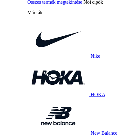
Összes termék megtekintése
Női cipők
Márkák
Nike
HOKA
New Balance