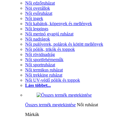
Női edzőruházat
Nöi overállok
Női esőruházat
Női ingek
Női kabátok, köpenyek és mellények
Női leggings
Női merinó gyapjú ruházat
Női nadrágok
Női pulóverek, polárok és kötött mellények
Női pólók, trikók és toppok
Női rövidnadrág
Női sportfehérneműk
Női sportruházat
Női termikus ruházat
Női trekking ruházat
Női UV-védő pólók és toppok
Láss többet...
Összes termék megtekintése
Női ruházat
Márkák