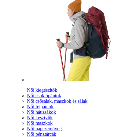
Női kiegészítők
Női csuklópántok
Női csősálak, maszkok és sálak
Női fejpántok
Női hátizsákok
Női kesztyűk
Női maszkok
Női napszemüveg
Női pénztárcák