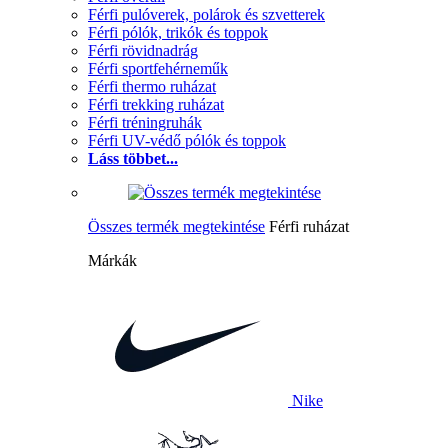
Férfi pulóverek, polárok és szvetterek
Férfi pólók, trikók és toppok
Férfi rövidnadrág
Férfi sportfehérneműk
Férfi thermo ruházat
Férfi trekking ruházat
Férfi tréningruhák
Férfi UV-védő pólók és toppok
Láss többet...
Összes termék megtekintése
Férfi ruházat
Márkák
Nike