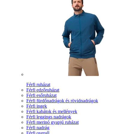
Férfi ruházat
Férfi edzőruházat
Férfi esőruházat
Férfi fürdőnadrágok és rövidnadrágok
Férfi ingek
Férfi kabátok és mellények
Férfi leggings nadrágok
Férfi merinó gyapjú ruházat
Férfi nadrág
Férfi overall