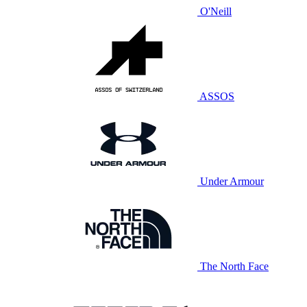
O'Neill
ASSOS
Under Armour
The North Face