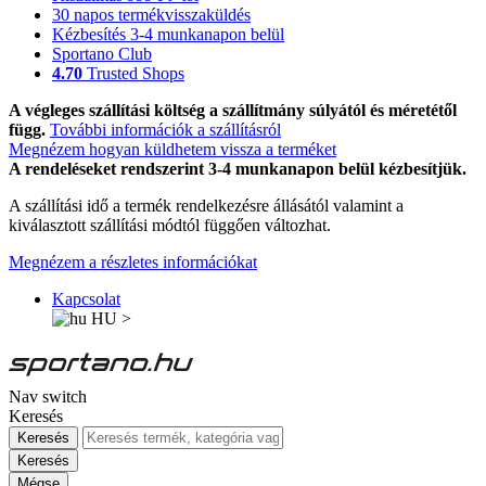
30 napos termékvisszaküldés
Kézbesítés 3-4 munkanapon belül
Sportano Club
4.70
Trusted Shops
A végleges szállítási költség a szállítmány súlyától és méretétől
függ.
További információk a szállításról
Megnézem hogyan küldhetem vissza a terméket
A rendeléseket rendszerint 3-4 munkanapon belül kézbesítjük.
A szállítási idő a termék rendelkezésre állásától valamint a
kiválasztott szállítási módtól függően változhat.
Megnézem a részletes információkat
Kapcsolat
HU
>
Nav switch
Keresés
Keresés
Keresés
Mégse