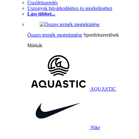
Úszófelszerelés
Uszonyok búvárkodáshoz és snorkelinghez
Láss többet...
Összes termék megtekintése
Sportfelszerelések
Márkák
AQUASTIC
Nike