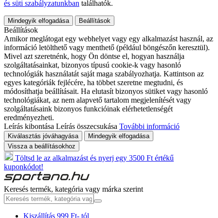
és süti szabályzatunkban
találhatók.
Mindegyik elfogadása
Beállítások
Beállítások
Amikor meglátogat egy webhelyet vagy egy alkalmazást használ, az
információ letölthető vagy menthető (például böngészőn keresztül).
Mivel azt szeretnénk, hogy Ön döntse el, hogyan használja
szolgáltatásainkat, bizonyos típusú cookie-k vagy hasonló
technológiák használatát saját maga szabályozhatja. Kattintson az
egyes kategóriák fejlécére, ha többet szeretne megtudni, és
módosíthatja beállításait. Ha elutasít bizonyos sütiket vagy hasonló
technológiákat, az nem alapvető tartalom megjelenítését vagy
szolgáltatásaink bizonyos funkcióinak elérhetetlenségét
eredményezheti.
Leírás kibontása
Leírás összecsukása
További információ
Kiválasztás jóváhagyása
Mindegyik elfogadása
Vissza a beállításokhoz
Töltsd le az alkalmazást és nyerj egy 3500 Ft értékű
kuponkódot!
Keresés termék, kategória vagy márka szerint
Kiszállítás 999 Ft- tól