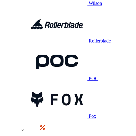
Wilson
Rollerblade
POC
Fox