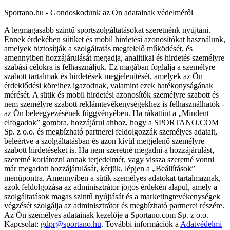
Sportano.hu - Gondoskodunk az Ön adatainak védelméről
A legmagasabb szintű sportszolgáltatásokat szeretnénk nyújtani.
Ennek érdekében sütiket és mobil hirdetési azonosítókat használunk,
amelyek biztosítják a szolgáltatás megfelelő működését, és
amennyiben hozzájárulását megadja, analitikai és hirdetés személyre
szabási célokra is felhasználjuk. Ez magában foglalja a személyre
szabott tartalmak és hirdetések megjelenítését, amelyek az Ön
érdeklődési köreihez igazodnak, valamint ezek hatékonyságának
mérését. A sütik és mobil hirdetési azonosítók személyre szabott és
nem személyre szabott reklámtevékenységekhez is felhasználhatók -
az Ön beleegyezésének függvényében. Ha rákattint a „Mindent
elfogadok” gombra, hozzájárul ahhoz, hogy a SPORTANO.COM
Sp. z o.o. és megbízható partnerei feldolgozzák személyes adatait,
beleértve a szolgáltatásban és azon kívül megjelenő személyre
szabott hirdetéseket is. Ha nem szeretné megadni a hozzájárulást,
szeretné korlátozni annak terjedelmét, vagy vissza szeretné vonni
már megadott hozzájárulását, kérjük, lépjen a „Beállítások”
menüpontra. Amennyiben a sütik személyes adatokat tartalmaznak,
azok feldolgozása az adminisztrátor jogos érdekén alapul, amely a
szolgáltatások magas szintű nyújtását és a marketingtevékenységek
végzését szolgálja az adminisztrátor és megbízható partnerei részére.
Az Ön személyes adatainak kezelője a Sportano.com Sp. z o.o.
Kapcsolat:
gdpr@sportano.hu
. További információk a
Adatvédelmi