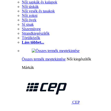
Női sapkák és kalapok
Női táskák
Női vesék és tasakok
Női zokni
Női övek
Sí sisak
Síszemüveg
Strandkiegészítők
Törülközők
Láss többet...
Összes termék megtekintése
Női kiegészítők
Márkák
CEP