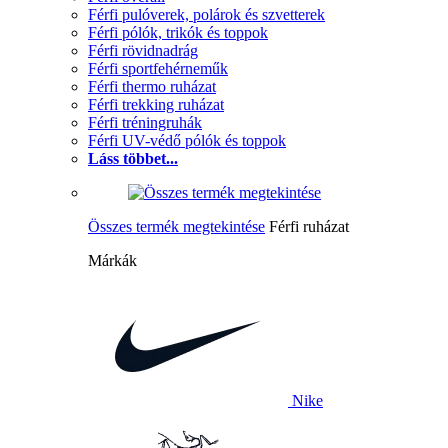
Férfi pulóverek, polárok és szvetterek
Férfi pólók, trikók és toppok
Férfi rövidnadrág
Férfi sportfehérneműk
Férfi thermo ruházat
Férfi trekking ruházat
Férfi tréningruhák
Férfi UV-védő pólók és toppok
Láss többet...
Összes termék megtekintése
Férfi ruházat
Márkák
Nike