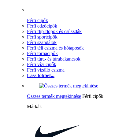
Férfi cipők
Férfi edzőcipők
Férfi flip-flopok és csúszdák
Férfi sportcipők
Férfi szandálok
Férfi téli csizma és hótaposók
Férfi tornacipők
Férfi túra- és túrabakancsok
Férfi vízi cipők
Férfi vizálló csizma
Láss többet...
Összes termék megtekintése
Férfi cipők
Márkák