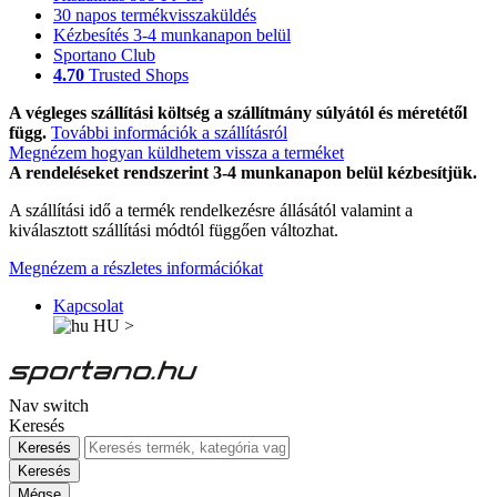
30 napos termékvisszaküldés
Kézbesítés 3-4 munkanapon belül
Sportano Club
4.70
Trusted Shops
A végleges szállítási költség a szállítmány súlyától és méretétől
függ.
További információk a szállításról
Megnézem hogyan küldhetem vissza a terméket
A rendeléseket rendszerint 3-4 munkanapon belül kézbesítjük.
A szállítási idő a termék rendelkezésre állásától valamint a
kiválasztott szállítási módtól függően változhat.
Megnézem a részletes információkat
Kapcsolat
HU
>
Nav switch
Keresés
Keresés
Keresés
Mégse