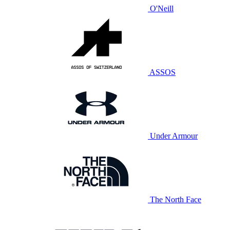
O'Neill
ASSOS
Under Armour
The North Face