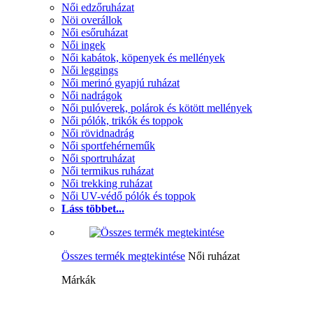
Női edzőruházat
Nöi overállok
Női esőruházat
Női ingek
Női kabátok, köpenyek és mellények
Női leggings
Női merinó gyapjú ruházat
Női nadrágok
Női pulóverek, polárok és kötött mellények
Női pólók, trikók és toppok
Női rövidnadrág
Női sportfehérneműk
Női sportruházat
Női termikus ruházat
Női trekking ruházat
Női UV-védő pólók és toppok
Láss többet...
Összes termék megtekintése
Női ruházat
Márkák