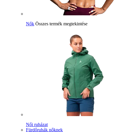
Nők
Összes termék megtekintése
Női ruházat
Fürdőruhák nőknek