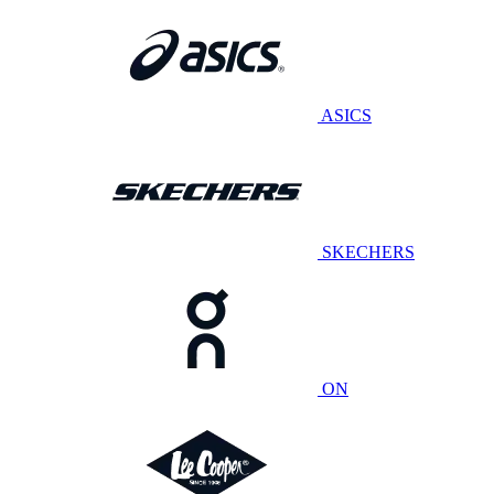
ASICS
SKECHERS
ON