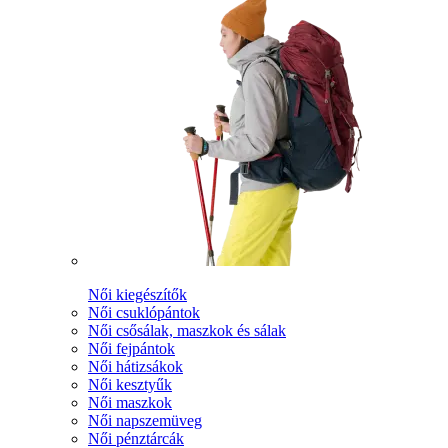
Női kiegészítők
Női csuklópántok
Női csősálak, maszkok és sálak
Női fejpántok
Női hátizsákok
Női kesztyűk
Női maszkok
Női napszemüveg
Női pénztárcák