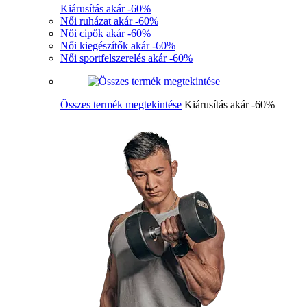
Kiárusítás akár -60%
Női ruházat akár -60%
Női cipők akár -60%
Női kiegészítők akár -60%
Női sportfelszerelés akár -60%
Összes termék megtekintése
Kiárusítás akár -60%