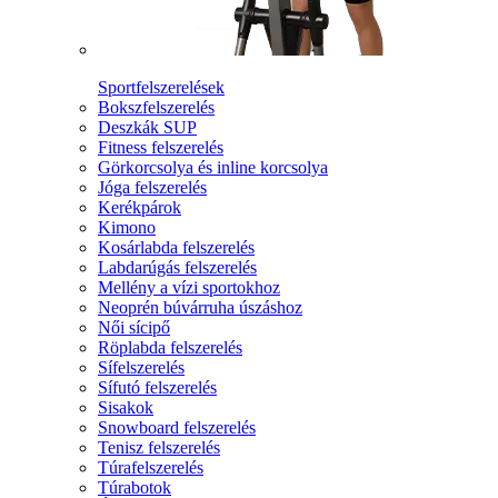
Sportfelszerelések
Bokszfelszerelés
Deszkák SUP
Fitness felszerelés
Görkorcsolya és inline korcsolya
Jóga felszerelés
Kerékpárok
Kimono
Kosárlabda felszerelés
Labdarúgás felszerelés
Mellény a vízi sportokhoz
Neoprén búvárruha úszáshoz
Női sícipő
Röplabda felszerelés
Sífelszerelés
Sífutó felszerelés
Sisakok
Snowboard felszerelés
Tenisz felszerelés
Túrafelszerelés
Túrabotok