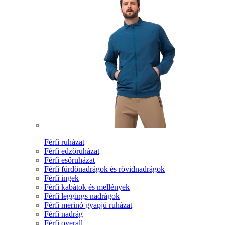
Férfi ruházat
Férfi edzőruházat
Férfi esőruházat
Férfi fürdőnadrágok és rövidnadrágok
Férfi ingek
Férfi kabátok és mellények
Férfi leggings nadrágok
Férfi merinó gyapjú ruházat
Férfi nadrág
Férfi overall