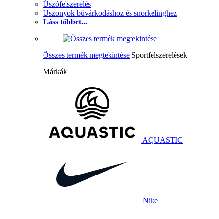
Úszófelszerelés
Uszonyok búvárkodáshoz és snorkelinghez
Láss többet...
Összes termék megtekintése
Sportfelszerelések
Márkák
AQUASTIC
Nike