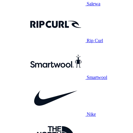
Salewa
Rip Curl
Smartwool
Nike