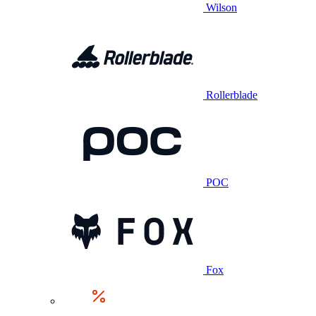
Wilson
Rollerblade
POC
Fox