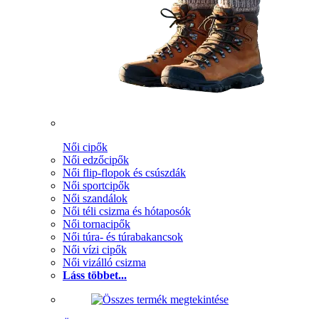
Női cipők
Női edzőcipők
Női flip-flopok és csúszdák
Női sportcipők
Női szandálok
Női téli csizma és hótaposók
Női tornacipők
Női túra- és túrabakancsok
Női vízi cipők
Női vizálló csizma
Láss többet...