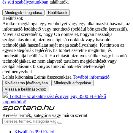
és süti szabályzatunkban
találhatók.
Mindegyik elfogadása
Beállítások
Beállítások
Amikor meglátogat egy webhelyet vagy egy alkalmazást használ, az
információ letölthető vagy menthető (például böngészőn keresztül).
Mivel azt szeretnénk, hogy Ön döntse el, hogyan használja
szolgáltatásainkat, bizonyos típusú cookie-k vagy hasonló
technológiák használatát saját maga szabályozhatja. Kattintson az
egyes kategóriák fejlécére, ha többet szeretne megtudni, és
módosíthatja beállításait. Ha elutasít bizonyos sütiket vagy hasonló
technológiákat, az nem alapvető tartalom megjelenítését vagy
szolgáltatásaink bizonyos funkcióinak elérhetetlenségét
eredményezheti.
Leírás kibontása
Leírás összecsukása
További információ
Kiválasztás jóváhagyása
Mindegyik elfogadása
Vissza a beállításokhoz
Töltsd le az alkalmazást és nyerj egy 3500 Ft értékű
kuponkódot!
Keresés termék, kategória vagy márka szerint
Kiszállítás 999 Ft- tól