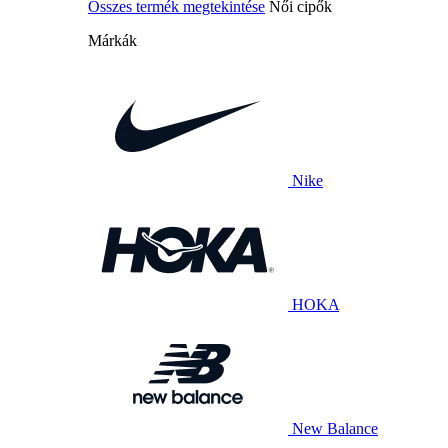
Összes termék megtekintése
Női cipők
Márkák
Nike
HOKA
New Balance