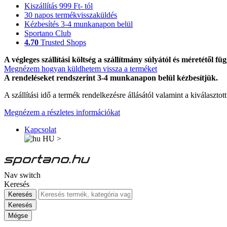
Kiszállítás 999 Ft- tól
30 napos termékvisszaküldés
Kézbesítés 3-4 munkanapon belül
Sportano Club
4.70
Trusted Shops
A végleges szállítási költség a szállítmány súlyától és méretétől füg
Megnézem hogyan küldhetem vissza a terméket
A rendeléseket rendszerint 3-4 munkanapon belül kézbesítjük.
A szállítási idő a termék rendelkezésre állásától valamint a kiválasztot
Megnézem a részletes információkat
Kapcsolat
HU
>
Nav switch
Keresés
Keresés
Keresés
Mégse