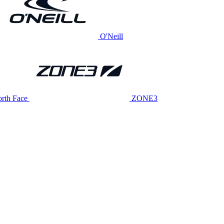
O'Neill
rth Face
ZONE3