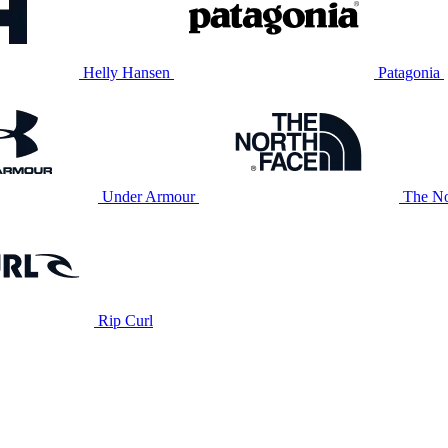
Helly Hansen
Patagonia
Under Armour
The No
Rip Curl