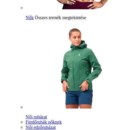
Nők
Összes termék megtekintése
Női ruházat
Fürdőruhák nőknek
Női edzőruházat