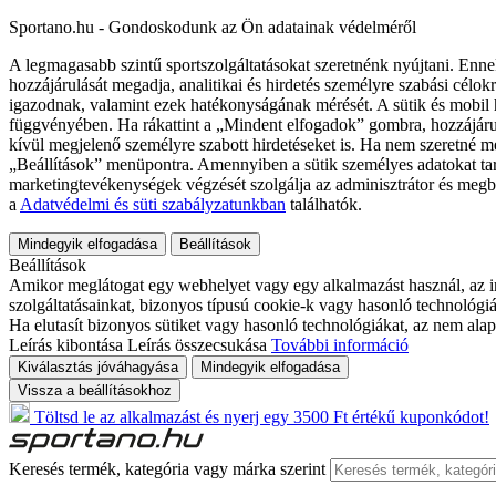
Sportano.hu - Gondoskodunk az Ön adatainak védelméről
A legmagasabb szintű sportszolgáltatásokat szeretnénk nyújtani. Enne
hozzájárulását megadja, analitikai és hirdetés személyre szabási célok
igazodnak, valamint ezek hatékonyságának mérését. A sütik és mobil 
függvényében. Ha rákattint a „Mindent elfogadok” gombra, hozzájáru
kívül megjelenő személyre szabott hirdetéseket is. Ha nem szeretné me
„Beállítások” menüpontra. Amennyiben a sütik személyes adatokat tart
marketingtevékenységek végzését szolgálja az adminisztrátor és megb
a
Adatvédelmi és süti szabályzatunkban
találhatók.
Mindegyik elfogadása
Beállítások
Beállítások
Amikor meglátogat egy webhelyet vagy egy alkalmazást használ, az in
szolgáltatásainkat, bizonyos típusú cookie-k vagy hasonló technológiák
Ha elutasít bizonyos sütiket vagy hasonló technológiákat, az nem alap
Leírás kibontása
Leírás összecsukása
További információ
Kiválasztás jóváhagyása
Mindegyik elfogadása
Vissza a beállításokhoz
Töltsd le az alkalmazást és nyerj egy 3500 Ft értékű kuponkódot!
Keresés termék, kategória vagy márka szerint