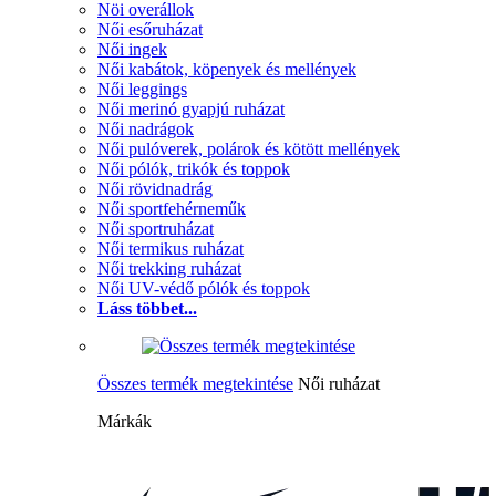
Nöi overállok
Női esőruházat
Női ingek
Női kabátok, köpenyek és mellények
Női leggings
Női merinó gyapjú ruházat
Női nadrágok
Női pulóverek, polárok és kötött mellények
Női pólók, trikók és toppok
Női rövidnadrág
Női sportfehérneműk
Női sportruházat
Női termikus ruházat
Női trekking ruházat
Női UV-védő pólók és toppok
Láss többet...
Összes termék megtekintése
Női ruházat
Márkák