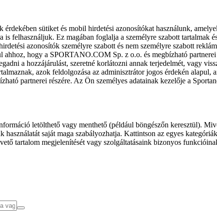
k érdekében sütiket és mobil hirdetési azonosítókat használunk, amelye
ra is felhasználjuk. Ez magában foglalja a személyre szabott tartalmak 
hirdetési azonosítók személyre szabott és nem személyre szabott rekl
l ahhoz, hogy a SPORTANO.COM Sp. z o.o. és megbízható partnerei fel
gadni a hozzájárulást, szeretné korlátozni annak terjedelmét, vagy viss
almaznak, azok feldolgozása az adminisztrátor jogos érdekén alapul, am
ízható partnerei részére. Az Ön személyes adatainak kezelője a Sporta
formáció letölthető vagy menthető (például böngészőn keresztül). Mive
 használatát saját maga szabályozhatja. Kattintson az egyes kategóriák f
vető tartalom megjelenítését vagy szolgáltatásaink bizonyos funkcióina