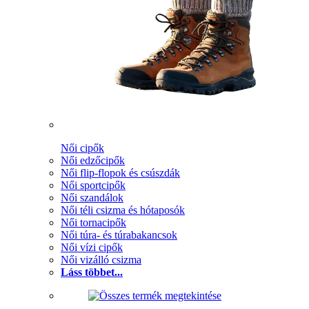
Női cipők
Női edzőcipők
Női flip-flopok és csúszdák
Női sportcipők
Női szandálok
Női téli csizma és hótaposók
Női tornacipők
Női túra- és túrabakancsok
Női vízi cipők
Női vizálló csizma
Láss többet...