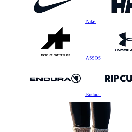
Nike
ASSOS
Endura