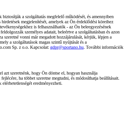
k biztosítják a szolgáltatás megfelelő működését, és amennyiben
és hirdetések megjelenítését, amelyek az Ön érdeklődési köreihez
ámtevékenységekhez is felhasználhatók - az Ön beleegyezésének
dolgozzák személyes adatait, beleértve a szolgáltatásban és azon
za szeretné vonni már megadott hozzájárulását, kérjük, lépjen a
ely a szolgáltatások magas szintű nyújtását és a
no.com Sp. z o.o. Kapcsolat:
gdpr@sportano.hu
. További információk
l azt szeretnénk, hogy Ön döntse el, hogyan használja
ejlécére, ha többet szeretne megtudni, és módosíthatja beállításait.
k elérhetetlenségét eredményezheti.