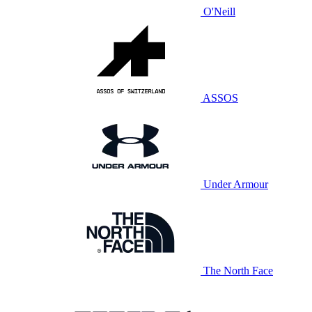
O'Neill
ASSOS
Under Armour
The North Face