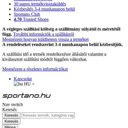
30 napos termékvisszaküldés
Kézbesítés 3-4 munkanapon belül
Sportano Club
4.70
Trusted Shops
A végleges szállítási költség a szállítmány súlyától és méretétől
függ.
További információk a szállításról
Megnézem hogyan küldhetem vissza a terméket
A rendeléseket rendszerint 3-4 munkanapon belül kézbesítjük.
A szállítási idő a termék rendelkezésre állásától valamint a
kiválasztott szállítási módtól függően változhat.
Megnézem a részletes információkat
Kapcsolat
HU
>
Nav switch
Keresés
Keresés
Keresés
Mégse