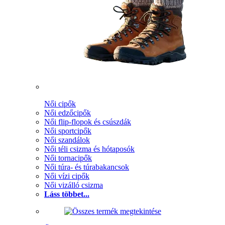
Női cipők
Női edzőcipők
Női flip-flopok és csúszdák
Női sportcipők
Női szandálok
Női téli csizma és hótaposók
Női tornacipők
Női túra- és túrabakancsok
Női vízi cipők
Női vizálló csizma
Láss többet...