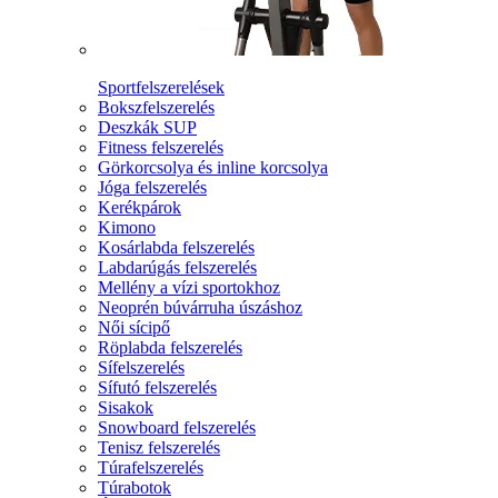
Sportfelszerelések
Bokszfelszerelés
Deszkák SUP
Fitness felszerelés
Görkorcsolya és inline korcsolya
Jóga felszerelés
Kerékpárok
Kimono
Kosárlabda felszerelés
Labdarúgás felszerelés
Mellény a vízi sportokhoz
Neoprén búvárruha úszáshoz
Női sícipő
Röplabda felszerelés
Sífelszerelés
Sífutó felszerelés
Sisakok
Snowboard felszerelés
Tenisz felszerelés
Túrafelszerelés
Túrabotok