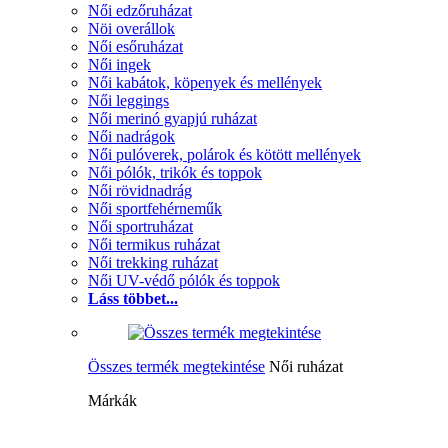
Női edzőruházat
Nöi overállok
Női esőruházat
Női ingek
Női kabátok, köpenyek és mellények
Női leggings
Női merinó gyapjú ruházat
Női nadrágok
Női pulóverek, polárok és kötött mellények
Női pólók, trikók és toppok
Női rövidnadrág
Női sportfehérneműk
Női sportruházat
Női termikus ruházat
Női trekking ruházat
Női UV-védő pólók és toppok
Láss többet...
Összes termék megtekintése
Női ruházat
Márkák