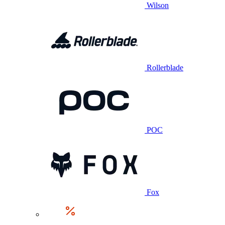
Wilson
Rollerblade
POC
Fox