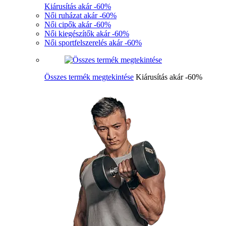
Kiárusítás akár -60%
Női ruházat akár -60%
Női cipők akár -60%
Női kiegészítők akár -60%
Női sportfelszerelés akár -60%
Összes termék megtekintése
Kiárusítás akár -60%