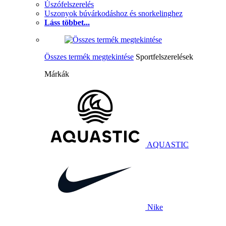
Úszófelszerelés
Uszonyok búvárkodáshoz és snorkelinghez
Láss többet...
Összes termék megtekintése
Sportfelszerelések
Márkák
AQUASTIC
Nike