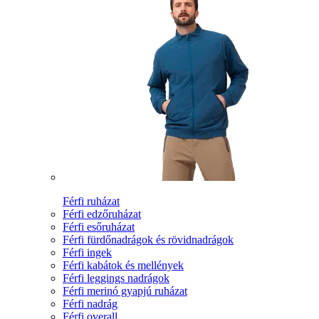
Férfi ruházat
Férfi edzőruházat
Férfi esőruházat
Férfi fürdőnadrágok és rövidnadrágok
Férfi ingek
Férfi kabátok és mellények
Férfi leggings nadrágok
Férfi merinó gyapjú ruházat
Férfi nadrág
Férfi overall