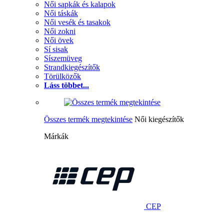
Női sapkák és kalapok
Női táskák
Női vesék és tasakok
Női zokni
Női övek
Sí sisak
Síszemüveg
Strandkiegészítők
Törülközők
Láss többet...
Összes termék megtekintése
Női kiegészítők
Márkák
CEP