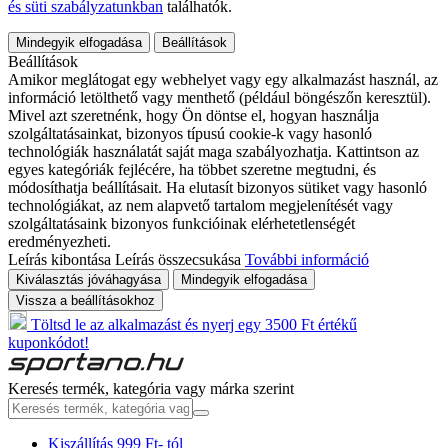
és süti szabályzatunkban
találhatók.
Mindegyik elfogadása
Beállítások
Beállítások
Amikor meglátogat egy webhelyet vagy egy alkalmazást használ, az
információ letölthető vagy menthető (például böngészőn keresztül).
Mivel azt szeretnénk, hogy Ön döntse el, hogyan használja
szolgáltatásainkat, bizonyos típusú cookie-k vagy hasonló
technológiák használatát saját maga szabályozhatja. Kattintson az
egyes kategóriák fejlécére, ha többet szeretne megtudni, és
módosíthatja beállításait. Ha elutasít bizonyos sütiket vagy hasonló
technológiákat, az nem alapvető tartalom megjelenítését vagy
szolgáltatásaink bizonyos funkcióinak elérhetetlenségét
eredményezheti.
Leírás kibontása
Leírás összecsukása
További információ
Kiválasztás jóváhagyása
Mindegyik elfogadása
Vissza a beállításokhoz
Töltsd le az alkalmazást és nyerj egy 3500 Ft értékű
kuponkódot!
Keresés termék, kategória vagy márka szerint
Kiszállítás 999 Ft- tól