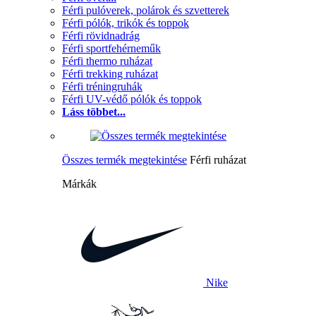
Férfi pulóverek, polárok és szvetterek
Férfi pólók, trikók és toppok
Férfi rövidnadrág
Férfi sportfehérneműk
Férfi thermo ruházat
Férfi trekking ruházat
Férfi tréningruhák
Férfi UV-védő pólók és toppok
Láss többet...
Összes termék megtekintése
Férfi ruházat
Márkák
Nike