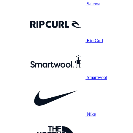
Salewa
Rip Curl
Smartwool
Nike