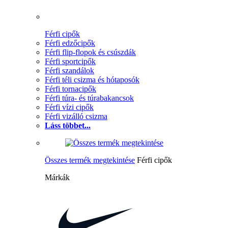
Férfi cipők
Férfi edzőcipők
Férfi flip-flopok és csúszdák
Férfi sportcipők
Férfi szandálok
Férfi téli csizma és hótaposók
Férfi tornacipők
Férfi túra- és túrabakancsok
Férfi vízi cipők
Férfi vizálló csizma
Láss többet...
Összes termék megtekintése
Férfi cipők
Márkák