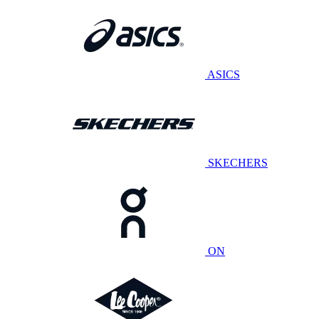
ASICS
SKECHERS
ON