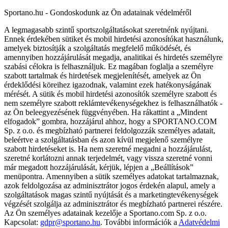
Sportano.hu - Gondoskodunk az Ön adatainak védelméről
A legmagasabb szintű sportszolgáltatásokat szeretnénk nyújtani.
Ennek érdekében sütiket és mobil hirdetési azonosítókat használunk,
amelyek biztosítják a szolgáltatás megfelelő működését, és
amennyiben hozzájárulását megadja, analitikai és hirdetés személyre
szabási célokra is felhasználjuk. Ez magában foglalja a személyre
szabott tartalmak és hirdetések megjelenítését, amelyek az Ön
érdeklődési köreihez igazodnak, valamint ezek hatékonyságának
mérését. A sütik és mobil hirdetési azonosítók személyre szabott és
nem személyre szabott reklámtevékenységekhez is felhasználhatók -
az Ön beleegyezésének függvényében. Ha rákattint a „Mindent
elfogadok” gombra, hozzájárul ahhoz, hogy a SPORTANO.COM
Sp. z o.o. és megbízható partnerei feldolgozzák személyes adatait,
beleértve a szolgáltatásban és azon kívül megjelenő személyre
szabott hirdetéseket is. Ha nem szeretné megadni a hozzájárulást,
szeretné korlátozni annak terjedelmét, vagy vissza szeretné vonni
már megadott hozzájárulását, kérjük, lépjen a „Beállítások”
menüpontra. Amennyiben a sütik személyes adatokat tartalmaznak,
azok feldolgozása az adminisztrátor jogos érdekén alapul, amely a
szolgáltatások magas szintű nyújtását és a marketingtevékenységek
végzését szolgálja az adminisztrátor és megbízható partnerei részére.
Az Ön személyes adatainak kezelője a Sportano.com Sp. z o.o.
Kapcsolat:
gdpr@sportano.hu
. További információk a
Adatvédelmi