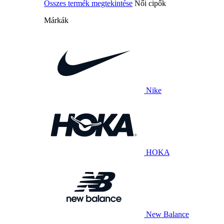
Összes termék megtekintése
Női cipők
Márkák
Nike
HOKA
New Balance