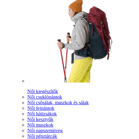
Női kiegészítők
Női csuklópántok
Női csősálak, maszkok és sálak
Női fejpántok
Női hátizsákok
Női kesztyűk
Női maszkok
Női napszemüveg
Női pénztárcák