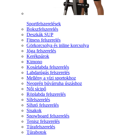
Sportfelszerelések
Bokszfelszerelés
Deszkák SUP
Fitness felszerelés
Görkorcsolya és inline korcsolya
Jóga felszerelés
Kerékpárok
Kimono
Kosárlabda felszerelés
Labdarúgás felszerelés
Mellény a vízi sportokhoz
Neoprén búvárruha úszáshoz
Női sícipő
Röplabda felszerelés
Sífelszerelés
Sífutó felszerelés
Sisakok
Snowboard felszerelés
Tenisz felszerelés
Túrafelszerelés
Túrabotok