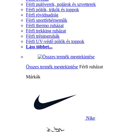
Férfi pulóverek, polárok és szvetterek
Férfi pólók, trikók és toppok
Férfi rövidnadrág
Férfi sportfehérneműk
Férfi thermo ruházat
Férfi trekking ruházat
Férfi tréningruhák
Férfi UV-védő pólók és toppok
Láss többet...
Összes termék megtekintése
Férfi ruházat
Márkák
Nike