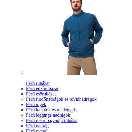
Férfi ruházat
Férfi edzőruházat
Férfi esőruházat
Férfi fürdőnadrágok és rövidnadrágok
Férfi ingek
Férfi kabátok és mellények
Férfi leggings nadrágok
Férfi merinó gyapjú ruházat
Férfi nadrág
Férfi overall