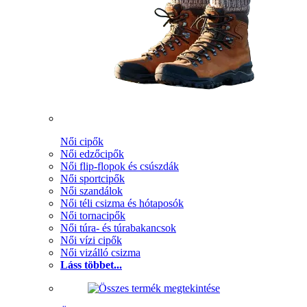
Női cipők
Női edzőcipők
Női flip-flopok és csúszdák
Női sportcipők
Női szandálok
Női téli csizma és hótaposók
Női tornacipők
Női túra- és túrabakancsok
Női vízi cipők
Női vizálló csizma
Láss többet...