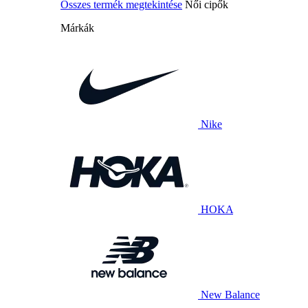
Összes termék megtekintése
Női cipők
Márkák
Nike
HOKA
New Balance