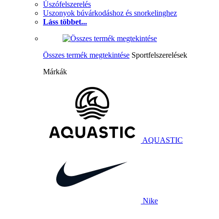
Úszófelszerelés
Uszonyok búvárkodáshoz és snorkelinghez
Láss többet...
Összes termék megtekintése
Sportfelszerelések
Márkák
AQUASTIC
Nike