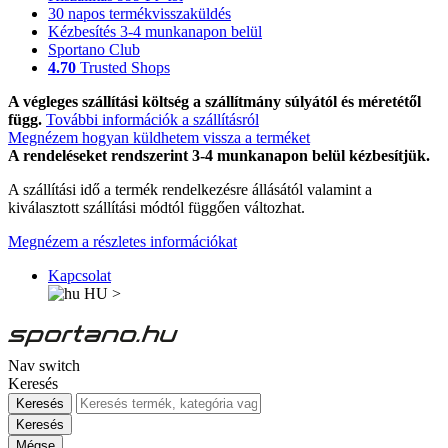
30 napos termékvisszaküldés
Kézbesítés 3-4 munkanapon belül
Sportano Club
4.70
Trusted Shops
A végleges szállítási költség a szállítmány súlyától és méretétől
függ.
További információk a szállításról
Megnézem hogyan küldhetem vissza a terméket
A rendeléseket rendszerint 3-4 munkanapon belül kézbesítjük.
A szállítási idő a termék rendelkezésre állásától valamint a
kiválasztott szállítási módtól függően változhat.
Megnézem a részletes információkat
Kapcsolat
HU
>
Nav switch
Keresés
Keresés
Keresés
Mégse