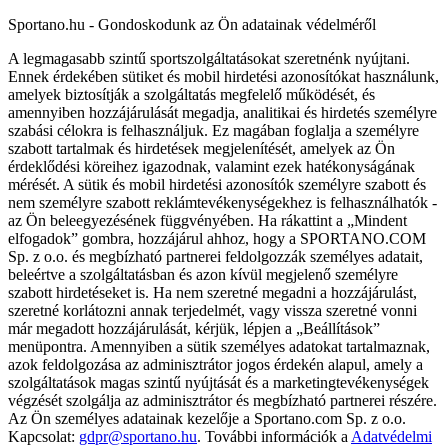
Sportano.hu - Gondoskodunk az Ön adatainak védelméről
A legmagasabb szintű sportszolgáltatásokat szeretnénk nyújtani.
Ennek érdekében sütiket és mobil hirdetési azonosítókat használunk,
amelyek biztosítják a szolgáltatás megfelelő működését, és
amennyiben hozzájárulását megadja, analitikai és hirdetés személyre
szabási célokra is felhasználjuk. Ez magában foglalja a személyre
szabott tartalmak és hirdetések megjelenítését, amelyek az Ön
érdeklődési köreihez igazodnak, valamint ezek hatékonyságának
mérését. A sütik és mobil hirdetési azonosítók személyre szabott és
nem személyre szabott reklámtevékenységekhez is felhasználhatók -
az Ön beleegyezésének függvényében. Ha rákattint a „Mindent
elfogadok” gombra, hozzájárul ahhoz, hogy a SPORTANO.COM
Sp. z o.o. és megbízható partnerei feldolgozzák személyes adatait,
beleértve a szolgáltatásban és azon kívül megjelenő személyre
szabott hirdetéseket is. Ha nem szeretné megadni a hozzájárulást,
szeretné korlátozni annak terjedelmét, vagy vissza szeretné vonni
már megadott hozzájárulását, kérjük, lépjen a „Beállítások”
menüpontra. Amennyiben a sütik személyes adatokat tartalmaznak,
azok feldolgozása az adminisztrátor jogos érdekén alapul, amely a
szolgáltatások magas szintű nyújtását és a marketingtevékenységek
végzését szolgálja az adminisztrátor és megbízható partnerei részére.
Az Ön személyes adatainak kezelője a Sportano.com Sp. z o.o.
Kapcsolat:
gdpr@sportano.hu
. További információk a
Adatvédelmi