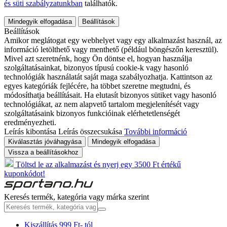
és süti szabályzatunkban
találhatók.
Mindegyik elfogadása
Beállítások
Beállítások
Amikor meglátogat egy webhelyet vagy egy alkalmazást használ, az
információ letölthető vagy menthető (például böngészőn keresztül).
Mivel azt szeretnénk, hogy Ön döntse el, hogyan használja
szolgáltatásainkat, bizonyos típusú cookie-k vagy hasonló
technológiák használatát saját maga szabályozhatja. Kattintson az
egyes kategóriák fejlécére, ha többet szeretne megtudni, és
módosíthatja beállításait. Ha elutasít bizonyos sütiket vagy hasonló
technológiákat, az nem alapvető tartalom megjelenítését vagy
szolgáltatásaink bizonyos funkcióinak elérhetetlenségét
eredményezheti.
Leírás kibontása
Leírás összecsukása
További információ
Kiválasztás jóváhagyása
Mindegyik elfogadása
Vissza a beállításokhoz
Töltsd le az alkalmazást és nyerj egy 3500 Ft értékű
kuponkódot!
Keresés termék, kategória vagy márka szerint
Kiszállítás 999 Ft- tól