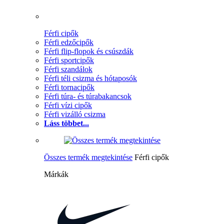
Férfi cipők
Férfi edzőcipők
Férfi flip-flopok és csúszdák
Férfi sportcipők
Férfi szandálok
Férfi téli csizma és hótaposók
Férfi tornacipők
Férfi túra- és túrabakancsok
Férfi vízi cipők
Férfi vizálló csizma
Láss többet...
Összes termék megtekintése
Férfi cipők
Márkák