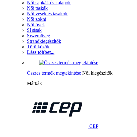
Női sapkák és kalapok
Női táskák
Női vesék és tasakok
Női zokni
Női övek
Sí sisak
Síszemüveg
Strandkiegészítők
Törülközők
Láss többet...
Összes termék megtekintése
Női kiegészítők
Márkák
CEP