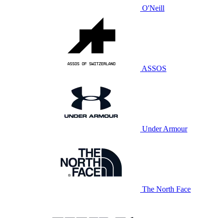
O'Neill
ASSOS
Under Armour
The North Face