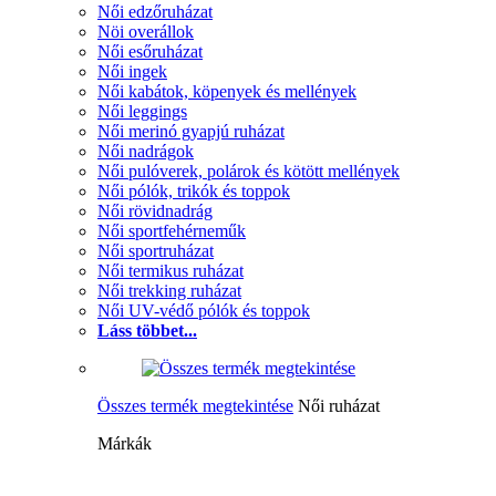
Női edzőruházat
Nöi overállok
Női esőruházat
Női ingek
Női kabátok, köpenyek és mellények
Női leggings
Női merinó gyapjú ruházat
Női nadrágok
Női pulóverek, polárok és kötött mellények
Női pólók, trikók és toppok
Női rövidnadrág
Női sportfehérneműk
Női sportruházat
Női termikus ruházat
Női trekking ruházat
Női UV-védő pólók és toppok
Láss többet...
Összes termék megtekintése
Női ruházat
Márkák