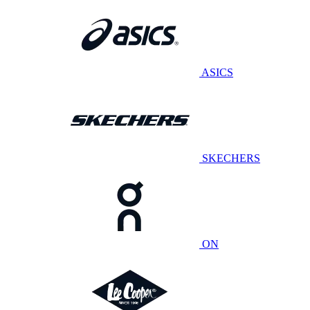
ASICS
SKECHERS
ON