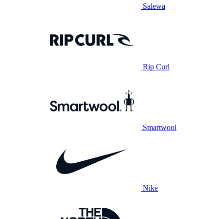
Salewa
Rip Curl
Smartwool
Nike