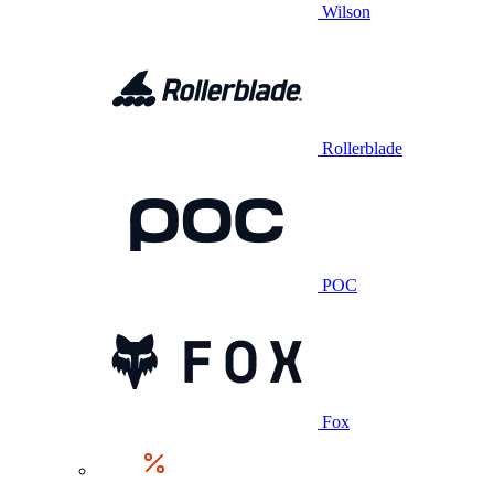
Wilson
Rollerblade
POC
Fox