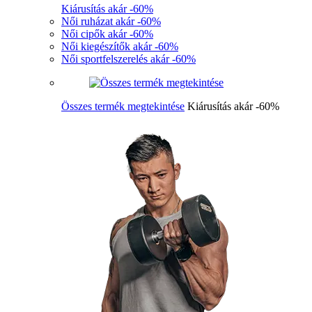
Kiárusítás akár -60%
Női ruházat akár -60%
Női cipők akár -60%
Női kiegészítők akár -60%
Női sportfelszerelés akár -60%
Összes termék megtekintése
Kiárusítás akár -60%