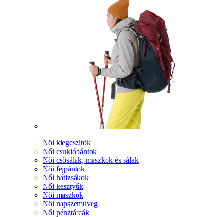
Női kiegészítők
Női csuklópántok
Női csősálak, maszkok és sálak
Női fejpántok
Női hátizsákok
Női kesztyűk
Női maszkok
Női napszemüveg
Női pénztárcák