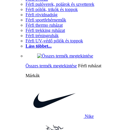
Férfi pulóverek, polárok és szvetterek
Férfi pólók, trikók és toppok
Férfi rövidnadrág
Férfi sportfehérneműk
Férfi thermo ruházat
Férfi trekking ruházat
Férfi tréningruhák
Férfi UV-védő pólók és toppok
Láss többet...
Összes termék megtekintése
Férfi ruházat
Márkák
Nike