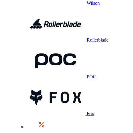
Wilson
Rollerblade
POC
Fox