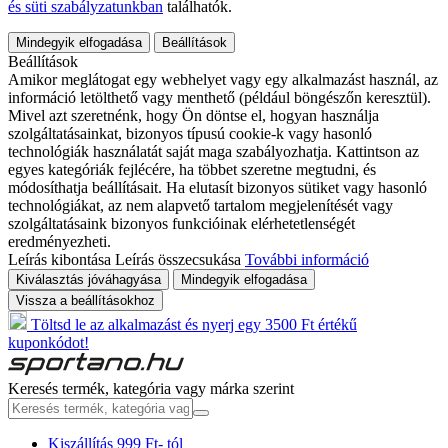
és süti szabályzatunkban
találhatók.
Mindegyik elfogadása
Beállítások
Beállítások
Amikor meglátogat egy webhelyet vagy egy alkalmazást használ, az
információ letölthető vagy menthető (például böngészőn keresztül).
Mivel azt szeretnénk, hogy Ön döntse el, hogyan használja
szolgáltatásainkat, bizonyos típusú cookie-k vagy hasonló
technológiák használatát saját maga szabályozhatja. Kattintson az
egyes kategóriák fejlécére, ha többet szeretne megtudni, és
módosíthatja beállításait. Ha elutasít bizonyos sütiket vagy hasonló
technológiákat, az nem alapvető tartalom megjelenítését vagy
szolgáltatásaink bizonyos funkcióinak elérhetetlenségét
eredményezheti.
Leírás kibontása
Leírás összecsukása
További információ
Kiválasztás jóváhagyása
Mindegyik elfogadása
Vissza a beállításokhoz
Töltsd le az alkalmazást és nyerj egy 3500 Ft értékű
kuponkódot!
Keresés termék, kategória vagy márka szerint
Kiszállítás 999 Ft- tól