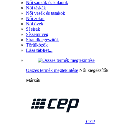
Női sapkák és kalapok
Női táskák
Női vesék és tasakok
Női zokni
Női övek
Sí sisak
Síszemüveg
Strandkiegészítők
Törülközők
Láss többet...
Összes termék megtekintése
Női kiegészítők
Márkák
CEP