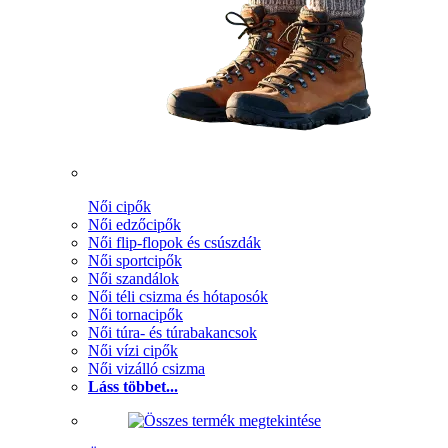
Női cipők
Női edzőcipők
Női flip-flopok és csúszdák
Női sportcipők
Női szandálok
Női téli csizma és hótaposók
Női tornacipők
Női túra- és túrabakancsok
Női vízi cipők
Női vizálló csizma
Láss többet...