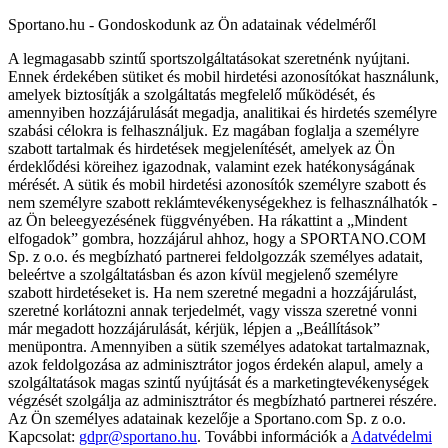
Sportano.hu - Gondoskodunk az Ön adatainak védelméről
A legmagasabb szintű sportszolgáltatásokat szeretnénk nyújtani.
Ennek érdekében sütiket és mobil hirdetési azonosítókat használunk,
amelyek biztosítják a szolgáltatás megfelelő működését, és
amennyiben hozzájárulását megadja, analitikai és hirdetés személyre
szabási célokra is felhasználjuk. Ez magában foglalja a személyre
szabott tartalmak és hirdetések megjelenítését, amelyek az Ön
érdeklődési köreihez igazodnak, valamint ezek hatékonyságának
mérését. A sütik és mobil hirdetési azonosítók személyre szabott és
nem személyre szabott reklámtevékenységekhez is felhasználhatók -
az Ön beleegyezésének függvényében. Ha rákattint a „Mindent
elfogadok” gombra, hozzájárul ahhoz, hogy a SPORTANO.COM
Sp. z o.o. és megbízható partnerei feldolgozzák személyes adatait,
beleértve a szolgáltatásban és azon kívül megjelenő személyre
szabott hirdetéseket is. Ha nem szeretné megadni a hozzájárulást,
szeretné korlátozni annak terjedelmét, vagy vissza szeretné vonni
már megadott hozzájárulását, kérjük, lépjen a „Beállítások”
menüpontra. Amennyiben a sütik személyes adatokat tartalmaznak,
azok feldolgozása az adminisztrátor jogos érdekén alapul, amely a
szolgáltatások magas szintű nyújtását és a marketingtevékenységek
végzését szolgálja az adminisztrátor és megbízható partnerei részére.
Az Ön személyes adatainak kezelője a Sportano.com Sp. z o.o.
Kapcsolat:
gdpr@sportano.hu
. További információk a
Adatvédelmi