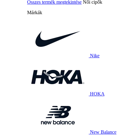
Összes termék megtekintése
Női cipők
Márkák
Nike
HOKA
New Balance