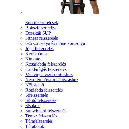
Sportfelszerelések
Bokszfelszerelés
Deszkák SUP
Fitness felszerelés
Görkorcsolya és inline korcsolya
Jóga felszerelés
Kerékpárok
Kimono
Kosárlabda felszerelés
Labdarúgás felszerelés
Mellény a vízi sportokhoz
Neoprén búvárruha úszáshoz
Női sícipő
Röplabda felszerelés
Sífelszerelés
Sífutó felszerelés
Sisakok
Snowboard felszerelés
Tenisz felszerelés
Túrafelszerelés
Túrabotok