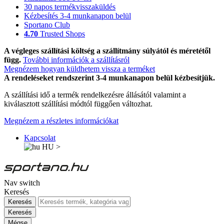
30 napos termékvisszaküldés
Kézbesítés 3-4 munkanapon belül
Sportano Club
4.70
Trusted Shops
A végleges szállítási költség a szállítmány súlyától és méretétől
függ.
További információk a szállításról
Megnézem hogyan küldhetem vissza a terméket
A rendeléseket rendszerint 3-4 munkanapon belül kézbesítjük.
A szállítási idő a termék rendelkezésre állásától valamint a
kiválasztott szállítási módtól függően változhat.
Megnézem a részletes információkat
Kapcsolat
HU
>
Nav switch
Keresés
Keresés
Keresés
Mégse