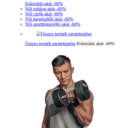
Kiárusítás akár -60%
Női ruházat akár -60%
Női cipők akár -60%
Női kiegészítők akár -60%
Női sportfelszerelés akár -60%
Összes termék megtekintése
Kiárusítás akár -60%