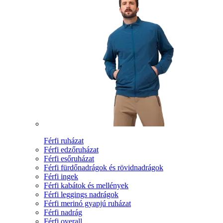
Férfi ruházat
Férfi edzőruházat
Férfi esőruházat
Férfi fürdőnadrágok és rövidnadrágok
Férfi ingek
Férfi kabátok és mellények
Férfi leggings nadrágok
Férfi merinó gyapjú ruházat
Férfi nadrág
Férfi overall