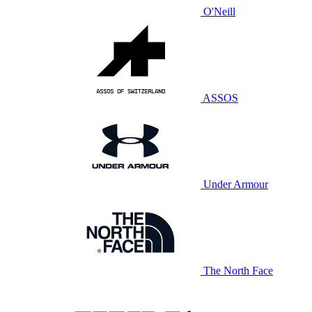
O'Neill
ASSOS
Under Armour
The North Face