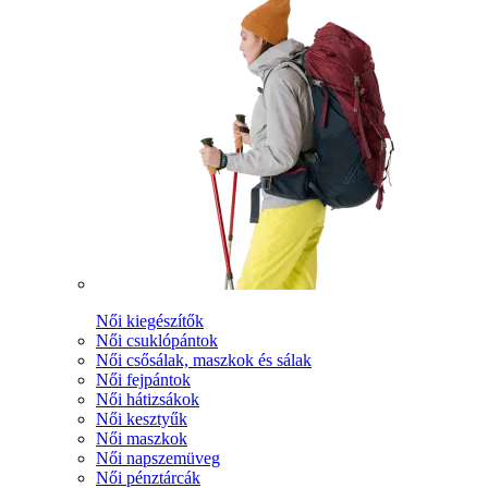
Női kiegészítők
Női csuklópántok
Női csősálak, maszkok és sálak
Női fejpántok
Női hátizsákok
Női kesztyűk
Női maszkok
Női napszemüveg
Női pénztárcák