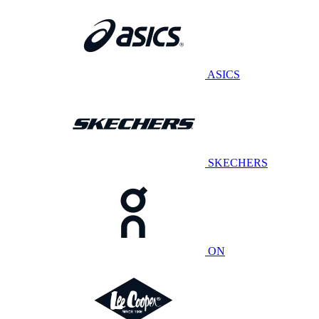
ASICS
SKECHERS
ON