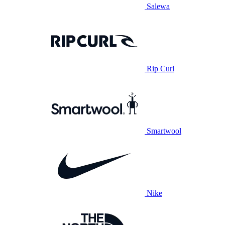
Salewa
Rip Curl
Smartwool
Nike