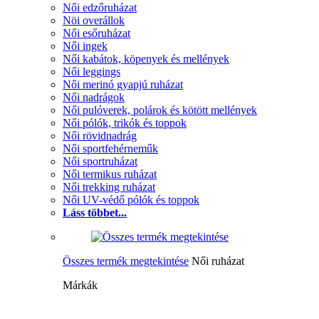
Női edzőruházat
Nöi overállok
Női esőruházat
Női ingek
Női kabátok, köpenyek és mellények
Női leggings
Női merinó gyapjú ruházat
Női nadrágok
Női pulóverek, polárok és kötött mellények
Női pólók, trikók és toppok
Női rövidnadrág
Női sportfehérneműk
Női sportruházat
Női termikus ruházat
Női trekking ruházat
Női UV-védő pólók és toppok
Láss többet...
Összes termék megtekintése
Női ruházat
Márkák