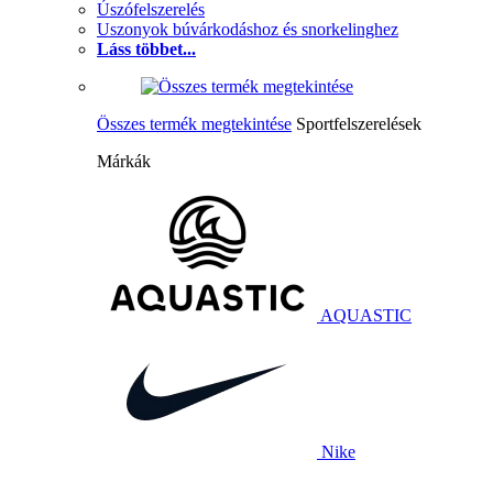
Úszófelszerelés
Uszonyok búvárkodáshoz és snorkelinghez
Láss többet...
Összes termék megtekintése
Sportfelszerelések
Márkák
AQUASTIC
Nike