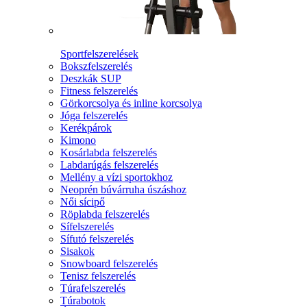
Sportfelszerelések
Bokszfelszerelés
Deszkák SUP
Fitness felszerelés
Görkorcsolya és inline korcsolya
Jóga felszerelés
Kerékpárok
Kimono
Kosárlabda felszerelés
Labdarúgás felszerelés
Mellény a vízi sportokhoz
Neoprén búvárruha úszáshoz
Női sícipő
Röplabda felszerelés
Sífelszerelés
Sífutó felszerelés
Sisakok
Snowboard felszerelés
Tenisz felszerelés
Túrafelszerelés
Túrabotok