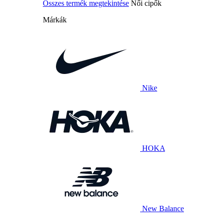
Összes termék megtekintése
Női cipők
Márkák
Nike
HOKA
New Balance