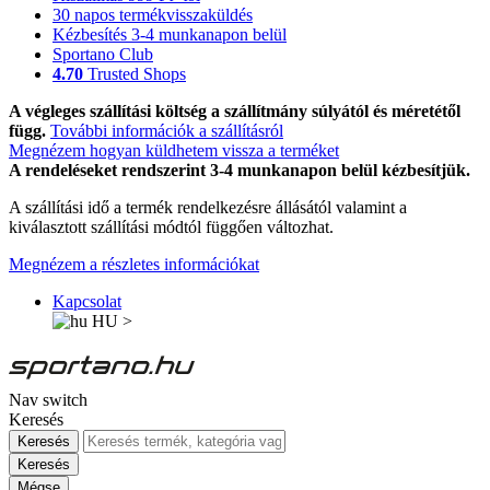
30 napos termékvisszaküldés
Kézbesítés 3-4 munkanapon belül
Sportano Club
4.70
Trusted Shops
A végleges szállítási költség a szállítmány súlyától és méretétől
függ.
További információk a szállításról
Megnézem hogyan küldhetem vissza a terméket
A rendeléseket rendszerint 3-4 munkanapon belül kézbesítjük.
A szállítási idő a termék rendelkezésre állásától valamint a
kiválasztott szállítási módtól függően változhat.
Megnézem a részletes információkat
Kapcsolat
HU
>
Nav switch
Keresés
Keresés
Keresés
Mégse