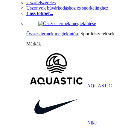
Úszófelszerelés
Uszonyok búvárkodáshoz és snorkelinghez
Láss többet...
Összes termék megtekintése
Sportfelszerelések
Márkák
AQUASTIC
Nike