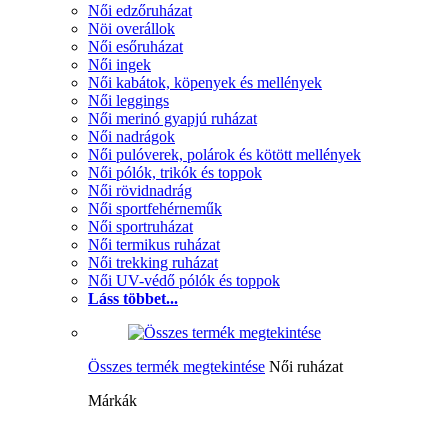
Női edzőruházat
Nöi overállok
Női esőruházat
Női ingek
Női kabátok, köpenyek és mellények
Női leggings
Női merinó gyapjú ruházat
Női nadrágok
Női pulóverek, polárok és kötött mellények
Női pólók, trikók és toppok
Női rövidnadrág
Női sportfehérneműk
Női sportruházat
Női termikus ruházat
Női trekking ruházat
Női UV-védő pólók és toppok
Láss többet...
Összes termék megtekintése
Női ruházat
Márkák