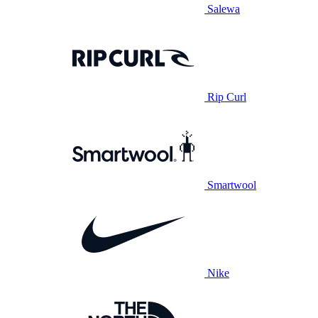
Salewa
Rip Curl
Smartwool
Nike