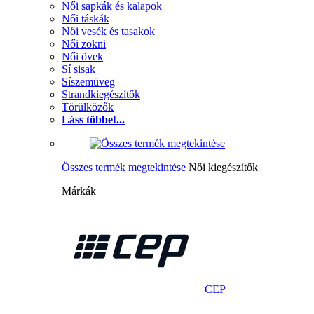
Női sapkák és kalapok
Női táskák
Női vesék és tasakok
Női zokni
Női övek
Sí sisak
Síszemüveg
Strandkiegészítők
Törülközők
Láss többet...
Összes termék megtekintése
Női kiegészítők
Márkák
CEP