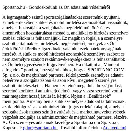
Sportano.hu - Gondoskodunk az Ön adatainak védelméről
A legmagasabb szintű sportszolgáltatásokat szeretnénk nyújtani.
Ennek érdekében sütiket és mobil hirdetési azonosítókat használunk,
amelyek biztosítják a szolgáltatás megfelelő működését, és
amennyiben hozzájárulását megadja, analitikai és hirdetés személyre
szabási célokra is felhasználjuk. Ez magában foglalja a személyre
szabott tartalmak és hirdetések megjelenítését, amelyek az Ön
érdeklődési köreihez igazodnak, valamint ezek hatékonyságának
mérését. A sütik és mobil hirdetési azonosítók személyre szabott és
nem személyre szabott reklámtevékenységekhez is felhasználhatók -
az Ön beleegyezésének függvényében. Ha rákattint a „Mindent
elfogadok” gombra, hozzájárul ahhoz, hogy a SPORTANO.COM
Sp. z o.o. és megbízható partnerei feldolgozzák személyes adatait,
beleértve a szolgáltatásban és azon kívül megjelenő személyre
szabott hirdetéseket is. Ha nem szeretné megadni a hozzájárulást,
szeretné korlátozni annak terjedelmét, vagy vissza szeretné vonni
már megadott hozzájárulását, kérjük, lépjen a „Beállítások”
menüpontra. Amennyiben a sütik személyes adatokat tartalmaznak,
azok feldolgozása az adminisztrátor jogos érdekén alapul, amely a
szolgáltatások magas szintű nyújtását és a marketingtevékenységek
végzését szolgálja az adminisztrátor és megbízható partnerei részére.
Az Ön személyes adatainak kezelője a Sportano.com Sp. z o.o.
Kapcsolat:
gdpr@sportano.hu
. További információk a
Adatvédelmi