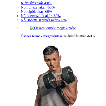
Kiárusítás akár -60%
Női ruházat akár -60%
Női cipők akár -60%
Női kiegészítők akár -60%
Női sportfelszerelés akár -60%
Összes termék megtekintése
Kiárusítás akár -60%