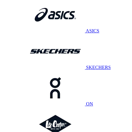
ASICS
SKECHERS
ON