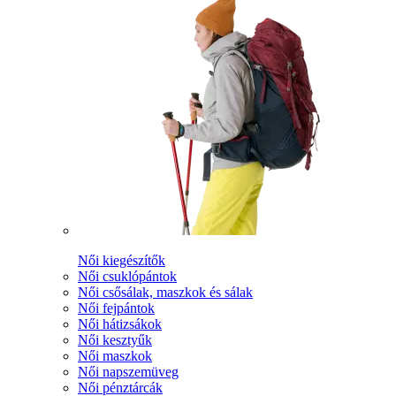
Női kiegészítők
Női csuklópántok
Női csősálak, maszkok és sálak
Női fejpántok
Női hátizsákok
Női kesztyűk
Női maszkok
Női napszemüveg
Női pénztárcák