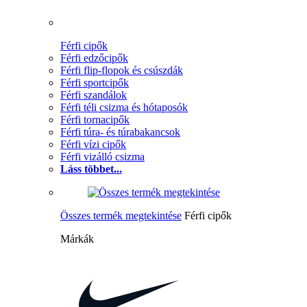
Férfi cipők
Férfi edzőcipők
Férfi flip-flopok és csúszdák
Férfi sportcipők
Férfi szandálok
Férfi téli csizma és hótaposók
Férfi tornacipők
Férfi túra- és túrabakancsok
Férfi vízi cipők
Férfi vizálló csizma
Láss többet...
Összes termék megtekintése
Férfi cipők
Márkák