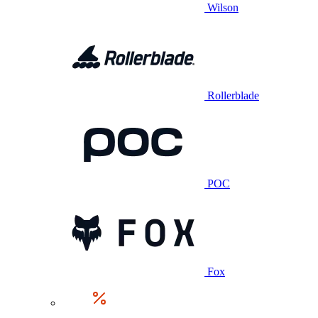
Wilson
Rollerblade
POC
Fox