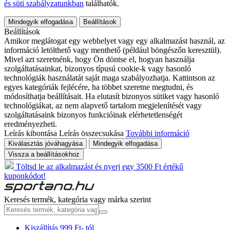
és süti szabályzatunkban
találhatók.
Mindegyik elfogadása
Beállítások
Beállítások
Amikor meglátogat egy webhelyet vagy egy alkalmazást használ, az
információ letölthető vagy menthető (például böngészőn keresztül).
Mivel azt szeretnénk, hogy Ön döntse el, hogyan használja
szolgáltatásainkat, bizonyos típusú cookie-k vagy hasonló
technológiák használatát saját maga szabályozhatja. Kattintson az
egyes kategóriák fejlécére, ha többet szeretne megtudni, és
módosíthatja beállításait. Ha elutasít bizonyos sütiket vagy hasonló
technológiákat, az nem alapvető tartalom megjelenítését vagy
szolgáltatásaink bizonyos funkcióinak elérhetetlenségét
eredményezheti.
Leírás kibontása
Leírás összecsukása
További információ
Kiválasztás jóváhagyása
Mindegyik elfogadása
Vissza a beállításokhoz
Töltsd le az alkalmazást és nyerj egy 3500 Ft értékű
kuponkódot!
Keresés termék, kategória vagy márka szerint
Kiszállítás 999 Ft- tól