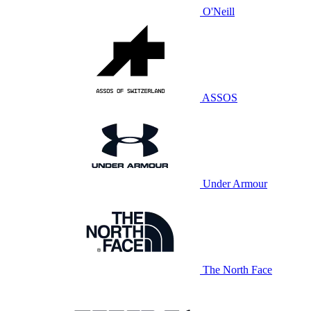
O'Neill
ASSOS
Under Armour
The North Face