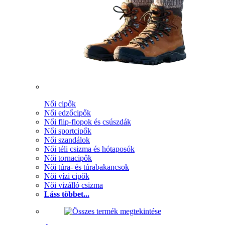
Női cipők
Női edzőcipők
Női flip-flopok és csúszdák
Női sportcipők
Női szandálok
Női téli csizma és hótaposók
Női tornacipők
Női túra- és túrabakancsok
Női vízi cipők
Női vizálló csizma
Láss többet...