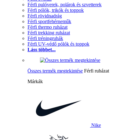
Férfi pulóverek, polárok és szvetterek
Férfi pólók, trikók és toppok
Férfi rövidnadrág
Férfi sportfehérneműk
Férfi thermo ruházat
Férfi trekking ruházat
Férfi tréningruhák
Férfi UV-védő pólók és toppok
Láss többet...
Összes termék megtekintése
Férfi ruházat
Márkák
Nike