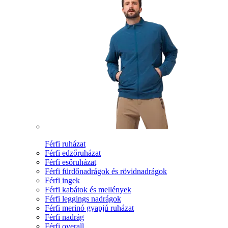
Férfi ruházat
Férfi edzőruházat
Férfi esőruházat
Férfi fürdőnadrágok és rövidnadrágok
Férfi ingek
Férfi kabátok és mellények
Férfi leggings nadrágok
Férfi merinó gyapjú ruházat
Férfi nadrág
Férfi overall