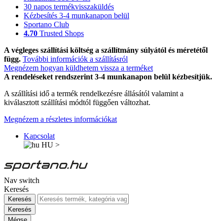
30 napos termékvisszaküldés
Kézbesítés 3-4 munkanapon belül
Sportano Club
4.70
Trusted Shops
A végleges szállítási költség a szállítmány súlyától és méretétől
függ.
További információk a szállításról
Megnézem hogyan küldhetem vissza a terméket
A rendeléseket rendszerint 3-4 munkanapon belül kézbesítjük.
A szállítási idő a termék rendelkezésre állásától valamint a
kiválasztott szállítási módtól függően változhat.
Megnézem a részletes információkat
Kapcsolat
HU
>
Nav switch
Keresés
Keresés
Keresés
Mégse