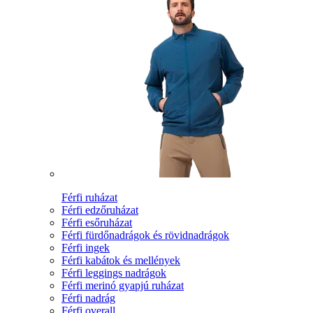
Férfi ruházat
Férfi edzőruházat
Férfi esőruházat
Férfi fürdőnadrágok és rövidnadrágok
Férfi ingek
Férfi kabátok és mellények
Férfi leggings nadrágok
Férfi merinó gyapjú ruházat
Férfi nadrág
Férfi overall