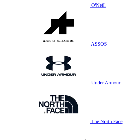
O'Neill
ASSOS
Under Armour
The North Face