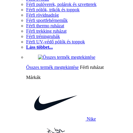
Férfi pulóverek, polárok és szvetterek
Férfi pólók, trikók és toppok
Férfi rövidnadrág
Férfi sportfehérneműk
Férfi thermo ruházat
Férfi trekking ruházat
Férfi tréningruhák
Férfi UV-védő pólók és toppok
Láss többet...
Összes termék megtekintése
Férfi ruházat
Márkák
Nike