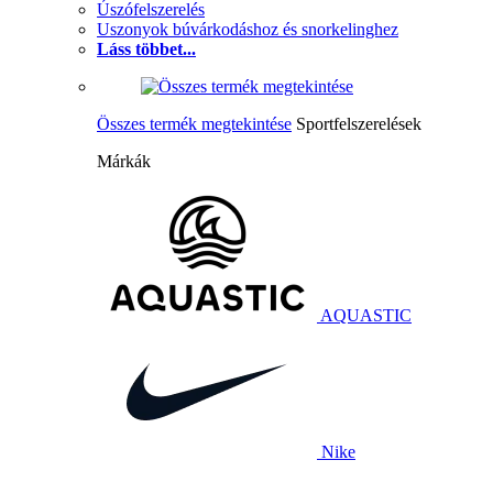
Úszófelszerelés
Uszonyok búvárkodáshoz és snorkelinghez
Láss többet...
Összes termék megtekintése
Sportfelszerelések
Márkák
AQUASTIC
Nike