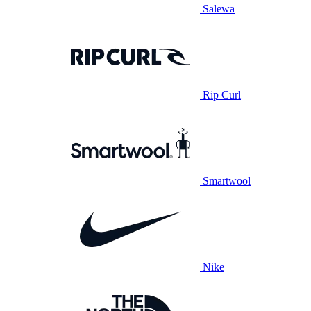
Salewa
Rip Curl
Smartwool
Nike