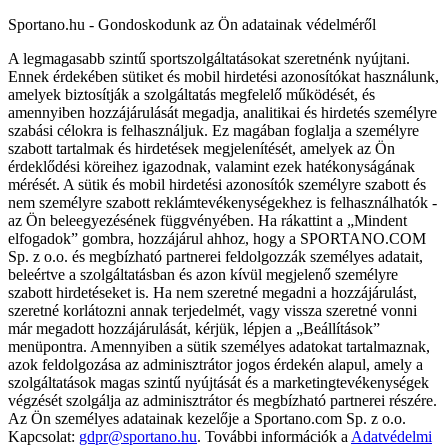
Sportano.hu - Gondoskodunk az Ön adatainak védelméről
A legmagasabb szintű sportszolgáltatásokat szeretnénk nyújtani.
Ennek érdekében sütiket és mobil hirdetési azonosítókat használunk,
amelyek biztosítják a szolgáltatás megfelelő működését, és
amennyiben hozzájárulását megadja, analitikai és hirdetés személyre
szabási célokra is felhasználjuk. Ez magában foglalja a személyre
szabott tartalmak és hirdetések megjelenítését, amelyek az Ön
érdeklődési köreihez igazodnak, valamint ezek hatékonyságának
mérését. A sütik és mobil hirdetési azonosítók személyre szabott és
nem személyre szabott reklámtevékenységekhez is felhasználhatók -
az Ön beleegyezésének függvényében. Ha rákattint a „Mindent
elfogadok” gombra, hozzájárul ahhoz, hogy a SPORTANO.COM
Sp. z o.o. és megbízható partnerei feldolgozzák személyes adatait,
beleértve a szolgáltatásban és azon kívül megjelenő személyre
szabott hirdetéseket is. Ha nem szeretné megadni a hozzájárulást,
szeretné korlátozni annak terjedelmét, vagy vissza szeretné vonni
már megadott hozzájárulását, kérjük, lépjen a „Beállítások”
menüpontra. Amennyiben a sütik személyes adatokat tartalmaznak,
azok feldolgozása az adminisztrátor jogos érdekén alapul, amely a
szolgáltatások magas szintű nyújtását és a marketingtevékenységek
végzését szolgálja az adminisztrátor és megbízható partnerei részére.
Az Ön személyes adatainak kezelője a Sportano.com Sp. z o.o.
Kapcsolat:
gdpr@sportano.hu
. További információk a
Adatvédelmi