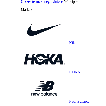
Összes termék megtekintése
Női cipők
Márkák
Nike
HOKA
New Balance