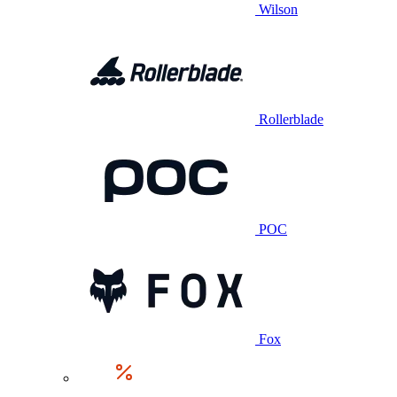
Wilson
Rollerblade
POC
Fox