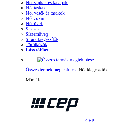
Női sapkák és kalapok
Női táskák
Női vesék és tasakok
Női zokni
Női övek
Sí sisak
Síszemüveg
Strandkiegészítők
Törülközők
Láss többet...
Összes termék megtekintése
Női kiegészítők
Márkák
CEP