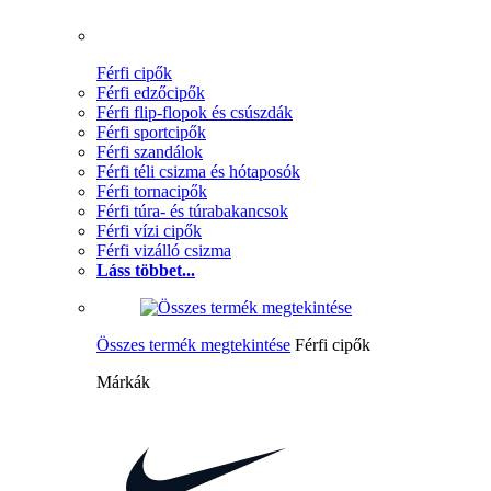
Férfi cipők
Férfi edzőcipők
Férfi flip-flopok és csúszdák
Férfi sportcipők
Férfi szandálok
Férfi téli csizma és hótaposók
Férfi tornacipők
Férfi túra- és túrabakancsok
Férfi vízi cipők
Férfi vizálló csizma
Láss többet...
Összes termék megtekintése
Férfi cipők
Márkák