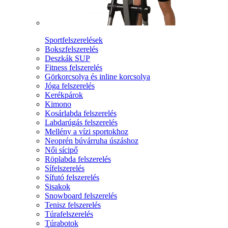
Sportfelszerelések
Bokszfelszerelés
Deszkák SUP
Fitness felszerelés
Görkorcsolya és inline korcsolya
Jóga felszerelés
Kerékpárok
Kimono
Kosárlabda felszerelés
Labdarúgás felszerelés
Mellény a vízi sportokhoz
Neoprén búvárruha úszáshoz
Női sícipő
Röplabda felszerelés
Sífelszerelés
Sífutó felszerelés
Sisakok
Snowboard felszerelés
Tenisz felszerelés
Túrafelszerelés
Túrabotok