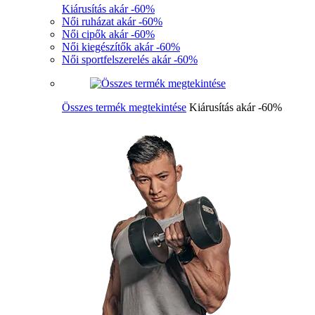
Kiárusítás akár -60%
Női ruházat akár -60%
Női cipők akár -60%
Női kiegészítők akár -60%
Női sportfelszerelés akár -60%
Összes termék megtekintése
Kiárusítás akár -60%