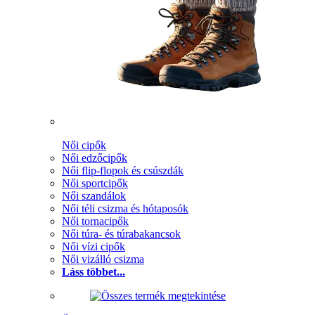
Női cipők
Női edzőcipők
Női flip-flopok és csúszdák
Női sportcipők
Női szandálok
Női téli csizma és hótaposók
Női tornacipők
Női túra- és túrabakancsok
Női vízi cipők
Női vizálló csizma
Láss többet...