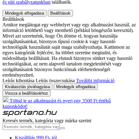
és süti szabályzatunkban
találhatók.
Mindegyik elfogadása
Beállítások
Beállítások
Amikor meglátogat egy webhelyet vagy egy alkalmazást használ, az
információ letölthető vagy menthető (például böngészőn keresztül).
Mivel azt szeretnénk, hogy Ön döntse el, hogyan használja
szolgáltatásainkat, bizonyos típusú cookie-k vagy hasonló
technológiák használatát saját maga szabályozhatja. Kattintson az
egyes kategóriák fejlécére, ha többet szeretne megtudni, és
módosíthatja beállításait. Ha elutasít bizonyos sütiket vagy hasonló
technológiákat, az nem alapvető tartalom megjelenítését vagy
szolgáltatásaink bizonyos funkcióinak elérhetetlenségét
eredményezheti.
Leírás kibontása
Leírás összecsukása
További információ
Kiválasztás jóváhagyása
Mindegyik elfogadása
Vissza a beállításokhoz
Töltsd le az alkalmazást és nyerj egy 3500 Ft értékű
kuponkódot!
Keresés termék, kategória vagy márka szerint
Kiszállítás 999 Ft- tól