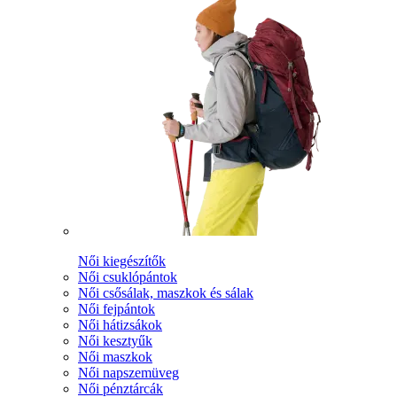
Női kiegészítők
Női csuklópántok
Női csősálak, maszkok és sálak
Női fejpántok
Női hátizsákok
Női kesztyűk
Női maszkok
Női napszemüveg
Női pénztárcák