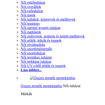
Női edzőruházat
Nöi overállok
Női esőruházat
Női ingek
Női kabátok, köpenyek és mellények
Női leggings
Női merinó gyapjú ruházat
Női nadrágok
Női pulóverek, polárok és kötött mellények
Női pólók, trikók és toppok
Női rövidnadrág
Női sportfehérneműk
Női sportruházat
Női termikus ruházat
Női trekking ruházat
Női UV-védő pólók és toppok
Láss többet...
Összes termék megtekintése
Női ruházat
Márkák