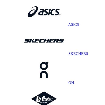
ASICS
SKECHERS
ON