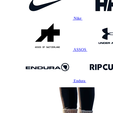
Nike
ASSOS
Endura