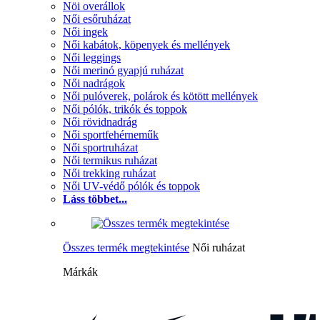
Nöi overállok
Női esőruházat
Női ingek
Női kabátok, köpenyek és mellények
Női leggings
Női merinó gyapjú ruházat
Női nadrágok
Női pulóverek, polárok és kötött mellények
Női pólók, trikók és toppok
Női rövidnadrág
Női sportfehérneműk
Női sportruházat
Női termikus ruházat
Női trekking ruházat
Női UV-védő pólók és toppok
Láss többet...
Összes termék megtekintése
Női ruházat
Márkák