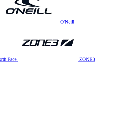
O'Neill
rth Face
ZONE3