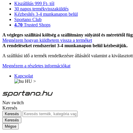
Kiszállítás 999 Ft- tól
30 napos termékvisszaküldés
Kézbesítés 3-4 munkanapon belül
Sportano Club
4.70
Trusted Shops
A végleges szállítási költség a szállítmány súlyától és méretétől füg
Megnézem hogyan küldhetem vissza a terméket
A rendeléseket rendszerint 3-4 munkanapon belül kézbesítjük.
A szállítási idő a termék rendelkezésre állásától valamint a kiválasztot
Megnézem a részletes információkat
Kapcsolat
HU
>
Nav switch
Keresés
Keresés
Keresés
Mégse