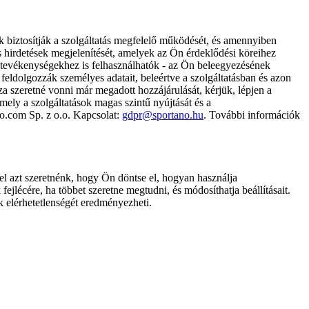
k biztosítják a szolgáltatás megfelelő működését, és amennyiben
és hirdetések megjelenítését, amelyek az Ön érdeklődési köreihez
ámtevékenységekhez is felhasználhatók - az Ön beleegyezésének
dolgozzák személyes adatait, beleértve a szolgáltatásban és azon
za szeretné vonni már megadott hozzájárulását, kérjük, lépjen a
ely a szolgáltatások magas szintű nyújtását és a
no.com Sp. z o.o. Kapcsolat:
gdpr@sportano.hu
. További információk
l azt szeretnénk, hogy Ön döntse el, hogyan használja
ejlécére, ha többet szeretne megtudni, és módosíthatja beállításait.
k elérhetetlenségét eredményezheti.