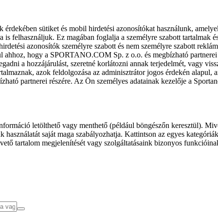
k érdekében sütiket és mobil hirdetési azonosítókat használunk, amelye
ra is felhasználjuk. Ez magában foglalja a személyre szabott tartalmak 
hirdetési azonosítók személyre szabott és nem személyre szabott rekl
l ahhoz, hogy a SPORTANO.COM Sp. z o.o. és megbízható partnerei fel
gadni a hozzájárulást, szeretné korlátozni annak terjedelmét, vagy viss
almaznak, azok feldolgozása az adminisztrátor jogos érdekén alapul, am
ízható partnerei részére. Az Ön személyes adatainak kezelője a Sporta
formáció letölthető vagy menthető (például böngészőn keresztül). Mive
 használatát saját maga szabályozhatja. Kattintson az egyes kategóriák f
vető tartalom megjelenítését vagy szolgáltatásaink bizonyos funkcióina