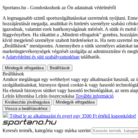
Sportano.hu - Gondoskodunk az Ön adatainak védelméről
A legmagasabb szintű sportszolgáltatásokat szeretnénk nyújtani. Enne
hozzájárulását megadja, analitikai és hirdetés személyre szabási célok
igazodnak, valamint ezek hatékonyságának mérését. A sütik és mobil 
függvényében. Ha rákattint a „Mindent elfogadok” gombra, hozzájáru
kívül megjelenő személyre szabott hirdetéseket is. Ha nem szeretné me
„Beállítások” menüpontra. Amennyiben a sütik személyes adatokat tart
marketingtevékenységek végzését szolgálja az adminisztrátor és megb
a
Adatvédelmi és süti szabályzatunkban
találhatók.
Mindegyik elfogadása
Beállítások
Beállítások
Amikor meglátogat egy webhelyet vagy egy alkalmazást használ, az in
szolgáltatásainkat, bizonyos típusú cookie-k vagy hasonló technológiák
Ha elutasít bizonyos sütiket vagy hasonló technológiákat, az nem alap
Leírás kibontása
Leírás összecsukása
További információ
Kiválasztás jóváhagyása
Mindegyik elfogadása
Vissza a beállításokhoz
Töltsd le az alkalmazást és nyerj egy 3500 Ft értékű kuponkódot!
Keresés termék, kategória vagy márka szerint