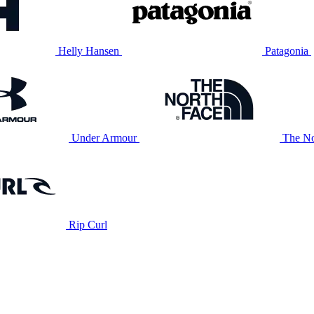
Helly Hansen
Patagonia
Under Armour
The No
Rip Curl