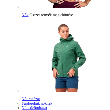
Nők
Összes termék megtekintése
Női ruházat
Fürdőruhák nőknek
Női edzőruházat