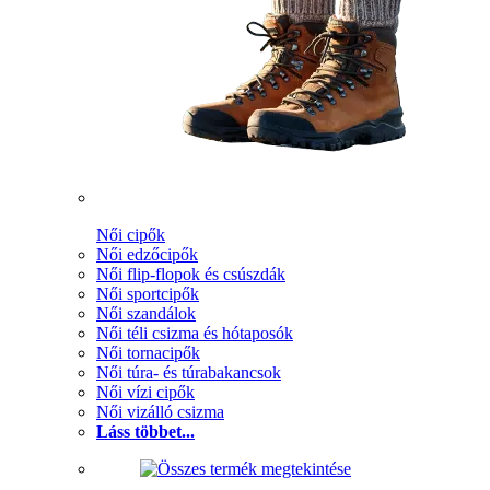
Női cipők
Női edzőcipők
Női flip-flopok és csúszdák
Női sportcipők
Női szandálok
Női téli csizma és hótaposók
Női tornacipők
Női túra- és túrabakancsok
Női vízi cipők
Női vizálló csizma
Láss többet...